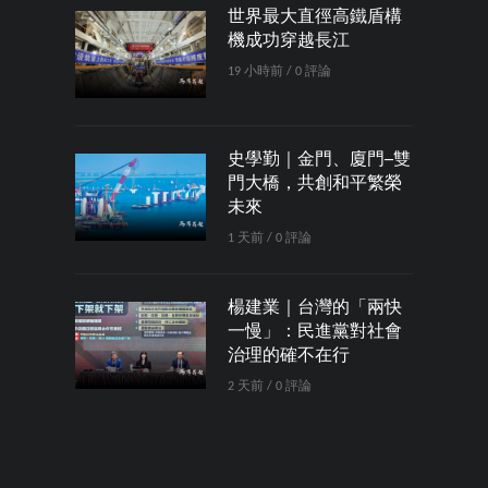
世界最大直徑高鐵盾構
機成功穿越長江
19 小時前 / 0 評論
史學勤｜金門、廈門─雙
門大橋，共創和平繁榮
未來
1 天前 / 0 評論
楊建業｜台灣的「兩快
一慢」：民進黨對社會
治理的確不在行
2 天前 / 0 評論