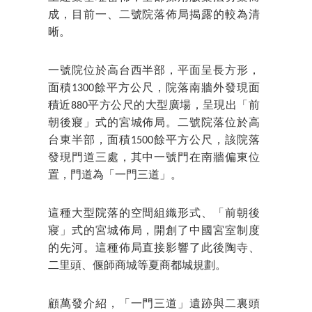
成，目前一、二號院落佈局揭露的較為清
晰。
一號院位於高台西半部，平面呈長方形，
面積1300餘平方公尺，院落南牆外發現面
積近880平方公尺的大型廣場，呈現出「前
朝後寢」式的宮城佈局。二號院落位於高
台東半部，面積1500餘平方公尺，該院落
發現門道三處，其中一號門在南牆偏東位
置，門道為「一門三道」。
這種大型院落的空間組織形式、「前朝後
寢」式的宮城佈局，開創了中國宮室制度
的先河。這種佈局直接影響了此後陶寺、
二里頭、偃師商城等夏商都城規劃。
顧萬發介紹，「一門三道」遺跡與二裏頭