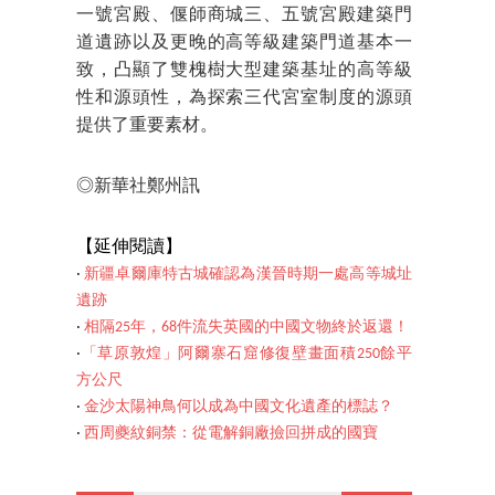
一號宮殿、偃師商城三、五號宮殿建築門
道遺跡以及更晚的高等級建築門道基本一
致，凸顯了雙槐樹大型建築基址的高等級
性和源頭性，為探索三代宮室制度的源頭
提供了重要素材。
◎新華社鄭州訊
【延伸閱讀】
‧
新疆卓爾庫特古城確認為漢晉時期一處高等城址
遺跡
‧
相隔25年，68件流失英國的中國文物終於返還！
‧
「草原敦煌」阿爾寨石窟修復壁畫面積250餘平
方公尺
‧
金沙太陽神鳥何以成為中國文化遺產的標誌？
‧
西周夔紋銅禁：從電解銅廠撿回拼成的國寶