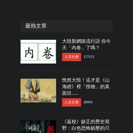
最熱文章
大陸新網路流行語 你今
天「內卷」了嗎？
人文社會
177172
恍然大悟！這才是《山
海經》裡「怪物」的真
面目……
人文社會
30954
《返校》缺乏的歷史視
野：白色恐怖鎮壓的只