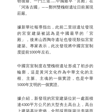
朝後寢、一門三道……中國最早「宮殿」在
「河洛古國」——鄭州雙槐樹遺址日前展現
莊嚴。
據新華社報導指出，此前二里頭遺址發現
的宮室建築被認為是中國最早的「宮
殿」，後來山西陶寺遺址也發現類似宮室
建築。專家表示，此次發現將中國宮室制
度提前1000年左右。
中國宮室制度在雙槐樹遺址形成了初步的
輪廓，這是黃河文化作為中華文化的主
根、主脈、主魂的一個實證，也是中華
5000年文明的一個實證。
據介紹，新發現的宮室建築位於一處面積
達4300平方公尺的大型夯土高台上，高台
上建築基址密佈，全部採用版築法夯築而