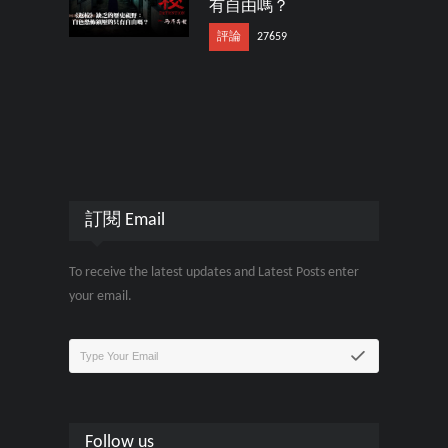
有自由嗎？
評論
27659
訂閱 Email
To receive the latest updates and Latest Posts enter
your email.
Follow us