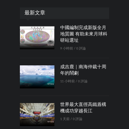
最新文章
中國編制完成新版全月
地質圖 有助未來月球科
研站選址
9 小時前 / 0 評論
成吉鹿｜南海仲裁十周
年的鬧劇
11 小時前 / 0 評論
世界最大直徑高鐵盾構
機成功穿越長江
1 天前 / 0 評論