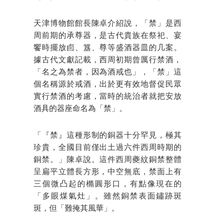
天津博物館館長陳卓介紹說，「禁」是西
周前期的承尊器，是古代貴族在祭祀、宴
饗時擺放卣、簋、尊等盛酒器皿的几案。
據古代文獻記載，西周初期曾厲行禁酒，
「名之為禁者，因為酒戒也」，「禁」這
個名稱源於戒酒，出於更有效地督促民眾
實行禁酒的考慮，當時的統治者就把安放
酒具的器座命名為「禁」。
「『禁』這種形制的銅器十分罕見，極其
珍貴，全國目前僅出土過六件西周時期的
銅禁。」陳卓說。這件西周夔紋銅禁整體
呈扁平立體長方形，中空無底，禁面上有
三個微凸起的橢圓形口，有點像現在的
「多眼煤氣灶」。雖然銅禁表面鏽跡斑
斑，但「難掩其風華」。