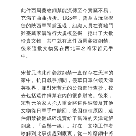
此件西周夔紋銅禁能流傳至今實屬不易，
充滿了曲曲折折。1926年，曾為古玩店學
徒的陝西軍閥黨玉琨，組織人員在寶雞鬥
雞臺戴家溝進行大規模盜掘，挖出了大批
珍貴文物，其中就有這件西周夔紋銅禁。
後來這批文物落在西北軍名將宋哲元手
中。
宋哲元將此件夔紋銅禁一直保存在天津的
家中。抗日戰爭期間，侵華日軍佔領天津
英租界，並對宋哲元的公館進行查抄，掠
去包括這件銅禁在內的很多財物。後來，
宋哲元的家人托人重金將這件銅禁及其他
文物從日軍手中贖回，後因種種原因，這
件銅禁被砸成碎塊賣給了當時的天津電解
銅廠，「命懸一線」。好在，文物工作者
瞭解到此事後趕到廠裏，從一堆廢銅中將