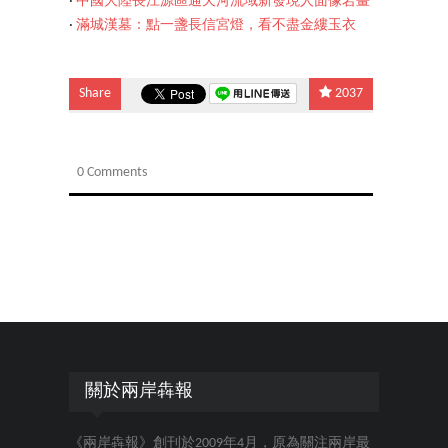
‧
中國大陸長江源區通天河流域新發現人面像岩畫
‧
滿城漢墓：點一盞長信宮燈，看不盡金縷玉衣
Share
2037
0 Comments
關於兩岸犇報
《兩岸犇報》創刊於2009年4月，原為關注兩岸最