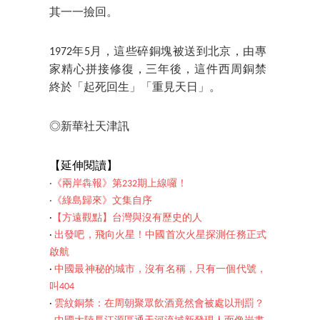
其一一撿回。
1972年5月，這些碎銅塊被送到北京，由專
家精心拼接修復，三年後，這件西周銅禁
終於「起死回生」「重見天日」。
◎新華社天津訊
【延伸閱讀】
‧
《兩岸犇報》第232期上線囉！
‧
《綠島歸來》文集自序
‧
【方遠觀點】台灣與沒有歷史的人
‧
出發吧，飛向火星！中國首次火星探測任務正式
啟航
‧
中國最神秘的城市，沒有名稱，只有一個代號，
叫404
‧
雲紋銅禁：在周朝聚眾飲酒竟然會被處以刑罰？