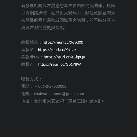
新發展動向與左翼思想為主要內容的雙週報。現轉
型為網路媒體，在歷史大變局中，關注攸關台灣未
來發展的兩岸局勢或國際重大議題，並不時分享台
灣統左派的歷史與觀點。
犇報臉書：
https://reurl.cc/X6vQX0
犇報IG：
https://reurl.cc/Xn1ze
犇報tiktok：
https://reurl.cc/eGkpQR
犇報YT：
https://reurl.cc/Gp1Y8W
聯繫方式：
電話：＋886-2-27080002
電郵：chaiwanbenpost@gmail.com
地址：台北市大安區和平東路三段49號3樓-4