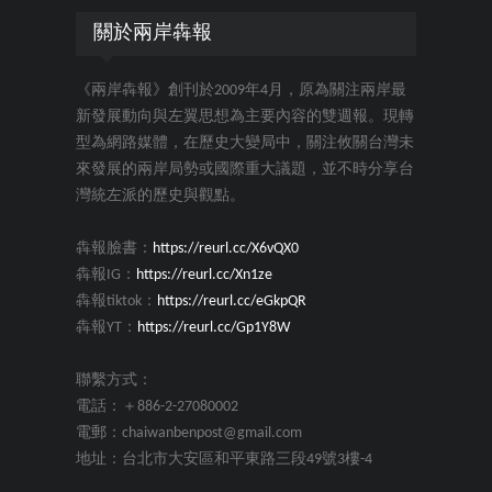
關於兩岸犇報
《兩岸犇報》創刊於2009年4月，原為關注兩岸最
新發展動向與左翼思想為主要內容的雙週報。現轉
型為網路媒體，在歷史大變局中，關注攸關台灣未
來發展的兩岸局勢或國際重大議題，並不時分享台
灣統左派的歷史與觀點。
犇報臉書：
https://reurl.cc/X6vQX0
犇報IG：
https://reurl.cc/Xn1ze
犇報tiktok：
https://reurl.cc/eGkpQR
犇報YT：
https://reurl.cc/Gp1Y8W
聯繫方式：
電話：＋886-2-27080002
電郵：chaiwanbenpost@gmail.com
地址：台北市大安區和平東路三段49號3樓-4