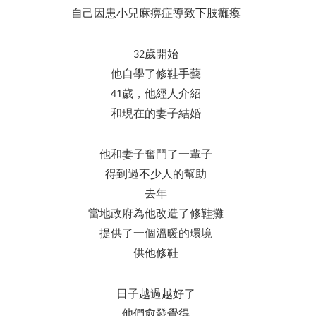
自己因患小兒麻痹症導致下肢癱瘓
32歲開始
他自學了修鞋手藝
41歲，他經人介紹
和現在的妻子結婚
他和妻子奮鬥了一輩子
得到過不少人的幫助
去年
當地政府為他改造了修鞋攤
提供了一個溫暖的環境
供他修鞋
日子越過越好了
他們愈發覺得