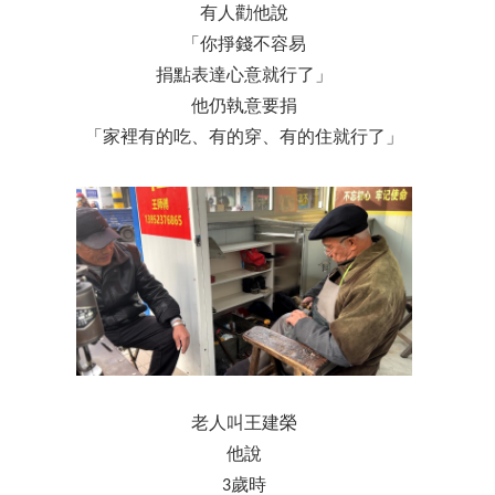
有人勸他說
「你掙錢不容易
捐點表達心意就行了」
他仍執意要捐
「家裡有的吃、有的穿、有的住就行了」
老人叫王建榮
他說
3歲時