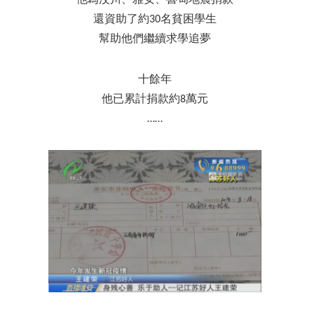
還資助了約30名貧困學生
幫助他們繼續求學追夢
十餘年
他已累計捐款約8萬元
……