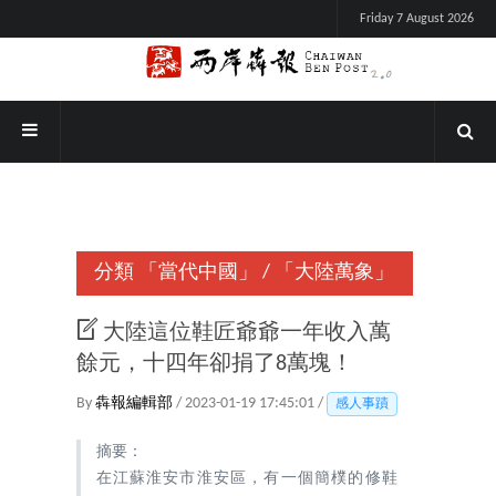
Friday 7 August 2026
分類
「當代中國」
/
「大陸萬象」
大陸這位鞋匠爺爺一年收入萬
餘元，十四年卻捐了8萬塊！
By
犇報編輯部
/ 2023-01-19 17:45:01 /
感人事蹟
摘要：
在江蘇淮安市淮安區，有一個簡樸的修鞋