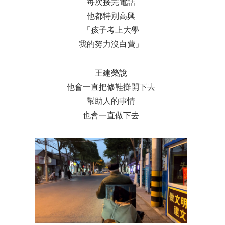
每次接完電話
他都特別高興
「孩子考上大學
我的努力沒白費」
王建榮說
他會一直把修鞋攤開下去
幫助人的事情
也會一直做下去