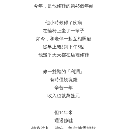
今年，是他修鞋的第45個年頭
他小時候得了疾病
在輪椅上坐了一輩子
如今，和老伴一起互相照顧
從早上8點到下午5點
他幾乎天天都在店裡修鞋
修一雙鞋的「利潤」
有時僅幾塊錢
辛苦一年
收入也就萬餘元
但14年來
通過修鞋
他為汶川、雅安、魯甸地震捐款