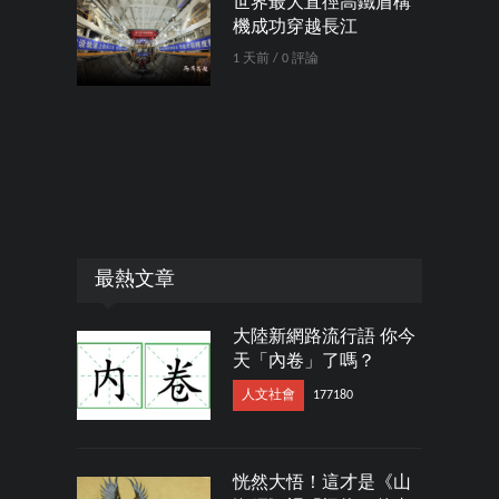
世界最大直徑高鐵盾構
機成功穿越長江
1 天前 / 0 評論
最熱文章
大陸新網路流行語 你今
天「內卷」了嗎？
人文社會
177180
恍然大悟！這才是《山