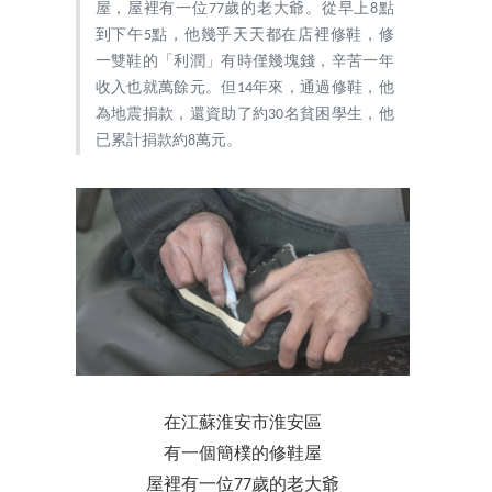
屋，屋裡有一位77歲的老大爺。從早上8點
到下午5點，他幾乎天天都在店裡修鞋，修
一雙鞋的「利潤」有時僅幾塊錢，辛苦一年
收入也就萬餘元。但14年來，通過修鞋，他
為地震捐款，還資助了約30名貧困學生，他
已累計捐款約8萬元。
在江蘇淮安市淮安區
有一個簡樸的修鞋屋
屋裡有一位77歲的老大爺