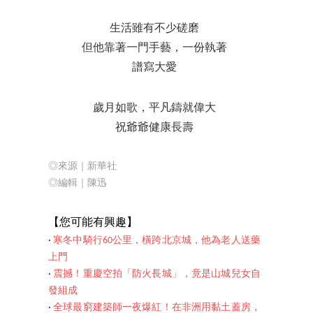
生活雖有不少磋磨
但他靠著一門手藝，一份執著
譜寫大愛
歲月如歌，平凡鑄就偉大
祝爺爺健康長壽
◎來源｜新華社
◎編輯｜陳迅
【您可能有
興趣】
‧
寒冬中騎行60公里，橫跨北京城，他為老人送藥
上門
‧
震撼！重慶空拍「防火長城」，竟是山城兒女自
發組成
‧
全球最窮建築師一夜爆紅！在非洲用黏土蓋房，