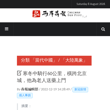
Saturday 8 August 2026
分類
「當代中國」
/
「大陸萬象」
寒冬中騎行60公里，橫跨北京
城，他為老人送藥上門
By
犇報編輯部
/ 2022-12-19 14:28:49 /
新冠疫情
感人事蹟
摘要：