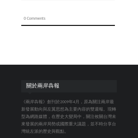
0 Comments
關於兩岸犇報
《兩岸犇報》創刊於2009年4月，原為關注兩岸最
新發展動向與左翼思想為主要內容的雙週報。現轉
型為網路媒體，在歷史大變局中，關注攸關台灣未
來發展的兩岸局勢或國際重大議題，並不時分享台
灣統左派的歷史與觀點。