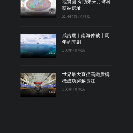
地質圖 有助未來月球科
研站選址
22 小時前 / 0 評論
成吉鹿｜南海仲裁十周
年的鬧劇
1 天前 / 0 評論
世界最大直徑高鐵盾構
機成功穿越長江
1 天前 / 0 評論