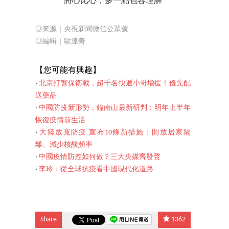
將心比心，多一點包容理解
◎來源｜央視新聞微信公眾號
◎編輯｜歐達善
【您可能有興趣】
‧
北京打響保衛戰，超千名快遞小哥增援！優先配
送藥品
‧
中國防疫新形勢，鐘南山最新研判：明年上半年
恢復疫情前生活
‧
大陸放寬防疫 宣布10條新措施：開放居家隔
離、減少核酸頻率
‧
中國疫情防控如何做？三大央媒齊發聲
‧
李玲：從全球抗疫看中國現代化道路
Share
1362