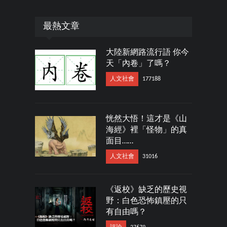
最熱文章
大陸新網路流行語 你今
天「內卷」了嗎？
人文社會
177188
恍然大悟！這才是《山
海經》裡「怪物」的真
面目……
人文社會
31016
《返校》缺乏的歷史視
野：白色恐怖鎮壓的只
有自由嗎？