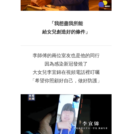
「我想盡我所能
給女兒創造好的條件」
李師傅的兩位室友也是他的同行
因為感染新冠發燒了
大女兒李宜錦在視頻電話裡叮囑
「希望你照顧好自己，做好防護」