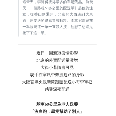
這些天，李師傅接得最多的單是藥品。前幾
天，一個路程60多公里的配送單引起他的注
意，從香山到通州，北京的大西邊到大東
邊，需要送的是感冒靈顆粒。李軍召送完前
一單發現這一單一直沒人接，他想了想還是
接下了這一單。
近日，因新冠疫情影響
北京的外賣配送量激增
大街小巷隨處可見
騎手在寒風中奔波趕路的身影
大陸官媒央視新聞跟隨配送小哥李軍召
感受深夜配送
騎車60公里為老人送藥
「沒白跑，畢竟幫助了別人」