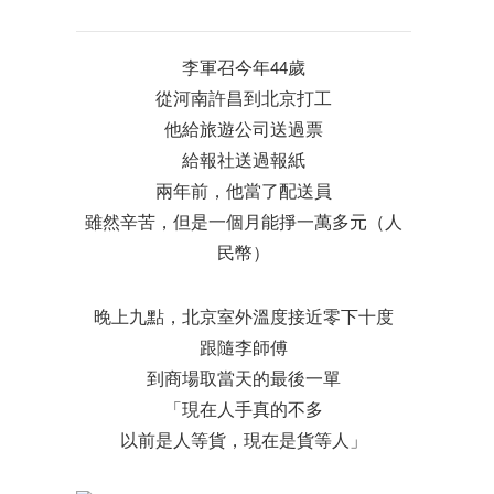
李軍召今年44歲
從河南許昌到北京打工
他給旅遊公司送過票
給報社送過報紙
兩年前，他當了配送員
雖然辛苦，但是一個月能掙一萬多元（人
民幣）
晚上九點，北京室外溫度接近零下十度
跟隨李師傅
到商場取當天的最後一單
「現在人手真的不多
以前是人等貨，現在是貨等人」