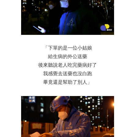
「下單的是一位小姑娘
給生病的外公送藥
後來聽說老人吃完藥病好了
我感覺去送藥也沒白跑
畢竟還是幫助了別人」