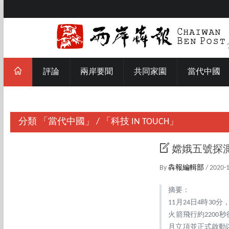
評論
兩岸要聞
共同家園
當代中國
分類
「當代中國」
/
「科技 IN TOUCH」
嫦娥五號探
By
犇報編輯部
/ 2020-
摘要：
11月24日4時
火箭飛行約2200
月立項並正式啟動