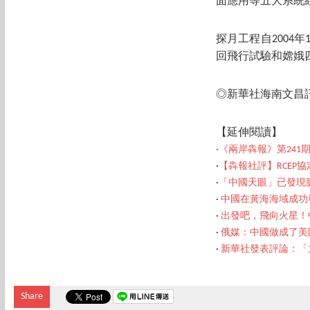
面應用等五大系統
探月工程自200
回飛行試驗和嫦娥
◎新華社海南文昌
【延伸閱讀】
‧
《兩岸犇報》第241
‧
【犇報社評】RCEP
‧
「中國天眼」已發現脈
‧
中國在黃海海域成功發
‧
出發吧，飛向火星！
‧
俄媒：中國做成了美
‧
新華社發表評論：「
Share