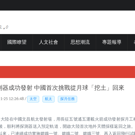
國際瞭望
人文社會
思想潮流
專題報導
測器成功發射 中國首次挑戰從月球「挖土」回來
11-25 12:26:48 /
太空
航太
探月任務
30分，大陸在中國文昌航太發射場，用長征五號遙五運載火箭成功發射探月
秒後，順利將探測器送入預定軌道，開啟大陸首次地外天體採樣返回之旅。探
以來，已連續成功實施嫦娥一號、嫦娥二號、嫦娥三號、再入返回飛行試