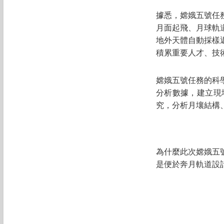
據悉，嫦娥五號任
月面起飛、月球軌
地外天體自動採樣
積累重要人才、技
嫦娥五號任務的科
分析數據，建立現
究，分析月壤結構
為什麼此次嫦娥五
是便於奔月軌道設