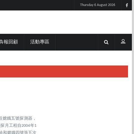
Thursday 6 August 2026
犇報回顧
活動專區
工程嫦娥五號探測器，
月工程自2004年1
驗和嫦娥四號等五次