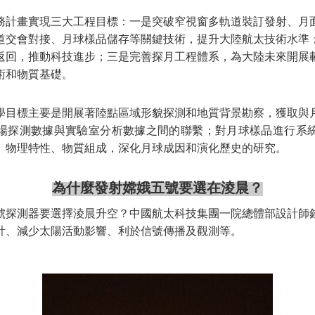
務計畫實現三大工程目標：一是突破窄視窗多軌道裝訂發射、月
道交會對接、月球樣品儲存等關鍵技術，提升大陸航太技術水準
返回，推動科技進步；三是完善探月工程體系，為大陸未來開展
術和物質基礎。
學目標主要是開展著陸點區域形貌探測和地質背景勘察，獲取與
場探測數據與實驗室分析數據之間的聯繫；對月球樣品進行系
、物理特性、物質組成，深化月球成因和演化歷史的研究。
為什麼發射嫦娥五號要選在淩晨？
號探測器要選擇淩晨升空？中國航太科技集團一院總體部設計師
計、減少太陽活動影響、利於信號傳播及觀測等。