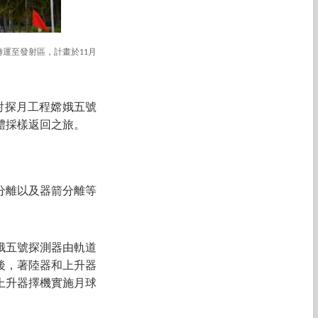
運至發射區，計畫於11月
發射探月工程嫦娥五號
體採樣返回之旅。
分離以及器箭分離等
娥五號探測器由軌道
後，著陸器和上升器
上升器擇機實施月球