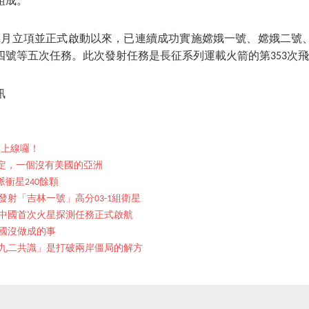
組成。
4年1月立項並正式啟動以來，已連續成功實施嫦娥一號、嫦娥二號
四號等五次任務。此次發射任務是長征系列運載火箭的第353次
訊
期上線囉！
協定，一個沒有美國的亞洲
衝星240餘顆
射「吉林一號」高分03-1組衛星
中國首次火星探測任務正式啟航
國沒做成的事
九二共識」是打破兩岸僵局的解方