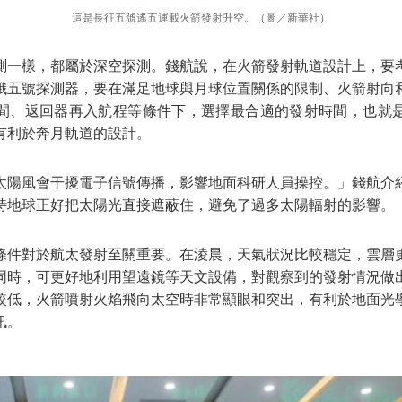
這是長征五號遙五運載火箭發射升空。（圖／新華社）
測一樣，都屬於深空探測。錢航說，在火箭發射軌道設計上，要
娥五號探測器，要在滿足地球與月球位置關係的限制、火箭射向
間、返回器再入航程等條件下，選擇最合適的發射時間，也就
有利於奔月軌道的設計。
太陽風會干擾電子信號傳播，影響地面科研人員操控。」錢航介
時地球正好把太陽光直接遮蔽住，避免了過多太陽輻射的影響。
條件對於航太發射至關重要。在淩晨，天氣狀況比較穩定，雲層
同時，可更好地利用望遠鏡等天文設備，對觀察到的發射情況做
較低，火箭噴射火焰飛向太空時非常顯眼和突出，有利於地面光
訊。