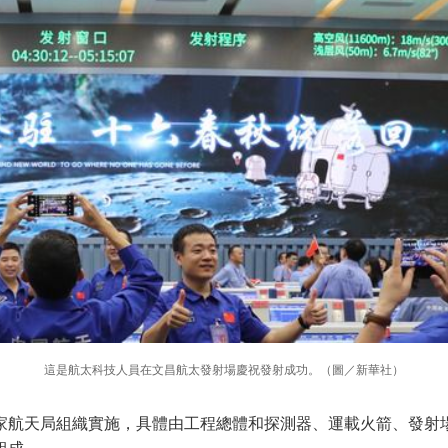
這是航太科技人員在文昌航太發射場慶祝發射成功。（圖／新華社）
家航天局組織實施，具體由工程總體和探測器、運載火箭、發射