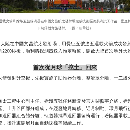
遙五運載火箭和嫦娥五號探測器在中國文昌航太發射場完成技術區總裝測試工作後，垂直轉
下旬擇機實施發射。（圖／新華社）
0分，大陸在中國文昌航太發射場，用長征五號遙五運載火箭成功
約2200秒後，順利將探測器送入預定軌道，開啟大陸首次地外天
首次從月球「挖土」回來
火箭發射升空後，先後實施了助推器分離、整流罩分離、一二級
航太工程中心副主任、嫦娥五號任務新聞發言人裴照宇介紹，嫦
器、上升器四部分組成，在經歷地月轉移、近月制動、環月飛行
和返回器組合體分離，軌道器攜帶返回器留軌運行，著陸器承載
陸，按計畫開展月面自動採樣等後續工作。