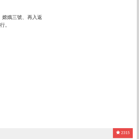
、嫦娥三號、再入返
飛行。
2315