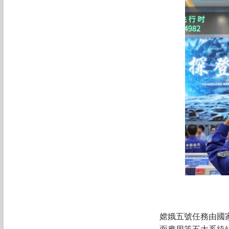
嫦娥五號任務由國