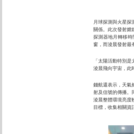
月球探測與火星探
關係。此次發射嫦
探測器地月轉移時
窗，而淩晨發射最
「太陽活動特別是
淩晨飛向宇宙，此
錢航還表示，天氣
射及信號的傳播。
淩晨整體環境亮度
目標，收集相關資