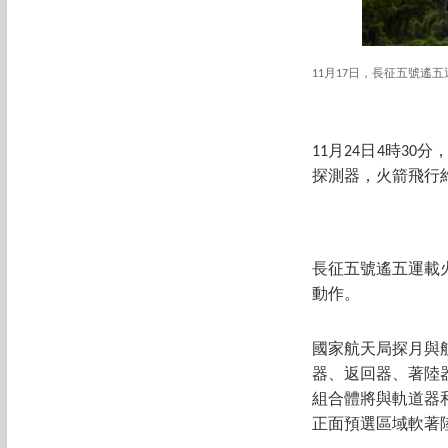
11月17日，長征五號
11月24日4時3
探測器，火箭飛行
長征五號遙五運載
動作。
國家航天局探月與
器、返回器、著陸
組合體將與軌道器
正面預選區域軟著