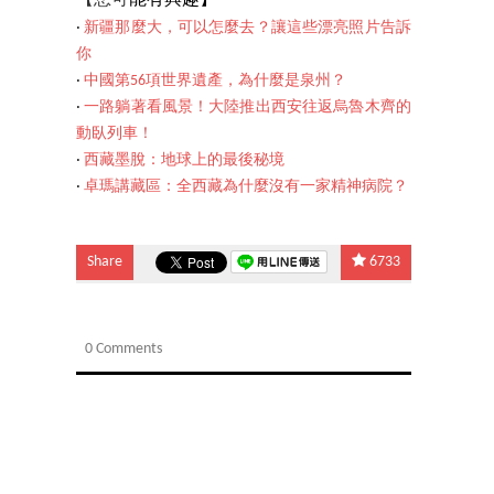
【您可
能有興趣】
‧
新疆那麼大，可以怎麼去？讓這些漂亮照片告訴
你
‧
中國第56項世界遺產，為什麼是泉州？
‧
一路躺著看風景！大陸推出西安往返烏魯木齊的
動臥列車！
‧
西藏墨脫：地球上的最後秘境
‧
卓瑪講藏區：全西藏為什麼沒有一家精神病院？
Share
6733
0 Comments