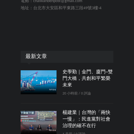
電郵：chaiwanbenpost@gmail.com
地址：台北市大安區和平東路三段49號3樓-4
最新文章
史學勤｜金門、廈門─雙
門大橋，共創和平繁榮
未來
20 小時前 / 0 評論
楊建業｜台灣的「兩快
一慢」：民進黨對社會
治理的確不在行