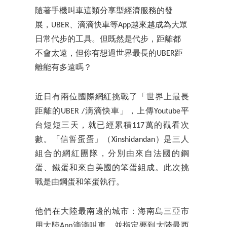
隨著手機叫車這類分享型經濟服務的發
展，UBER、滴滴快車等App越來越成為大眾
日常代步的工具。但既然是代步，距離都
不會太遠，但你有想過世界最長的UBER距
離能有多遠嗎？
近日有兩位國際網紅挑戰了「世界上最長
距離的UBER /滴滴快車」，上傳Youtube平
台短短三天，就已經累積117萬的觀看次
數。「信誓蛋蛋」（Xinshidandan）是三人
組合的網紅團隊，分別由來自法國的鋼
蛋、鐵蛋和來自美國的笨蛋組成。此次挑
戰是由鋼蛋和笨蛋執行。
他們在大陸最南邊的城市：海南島三亞市
用大陸App滴滴叫車，並指定要到大陸最西