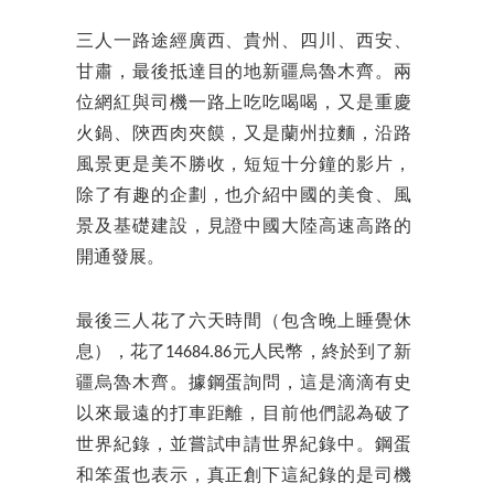
三人一路途經廣西、貴州、四川、西安、
甘肅，最後抵達目的地新疆烏魯木齊。兩
位網紅與司機一路上吃吃喝喝，又是重慶
火鍋、陝西肉夾饃，又是蘭州拉麵，沿路
風景更是美不勝收，短短十分鐘的影片，
除了有趣的企劃，也介紹中國的美食、風
景及基礎建設，見證中國大陸高速高路的
開通發展。
最後三人花了六天時間（包含晚上睡覺休
息），花了14684.86元人民幣，終於到了新
疆烏魯木齊。據鋼蛋詢問，這是滴滴有史
以來最遠的打車距離，目前他們認為破了
世界紀錄，並嘗試申請世界紀錄中。鋼蛋
和笨蛋也表示，真正創下這紀錄的是司機