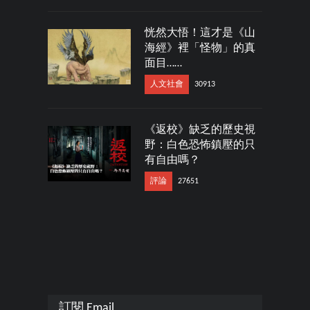
恍然大悟！這才是《山
海經》裡「怪物」的真
面目……
人文社會
30913
《返校》缺乏的歷史視
野：白色恐怖鎮壓的只
有自由嗎？
評論
27651
訂閱 Email