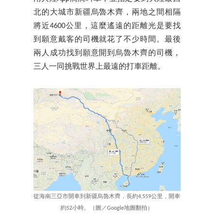
北的大城市新疆烏魯木齊，兩地之間相隔
將近4600公里，這麼遙遠的距離光是要找
到願意戴客的司機就花了不少時間。最後
兩人成功找到願意開到烏魯木齊的司機，
三人一同挑戰世界上最遠的打車距離。
從海南三亞市開車到新疆烏魯木齊，長約4,559公里，開車
約52小時。（圖／Google地圖翻拍）