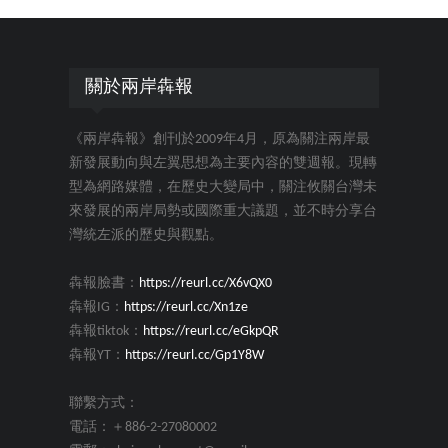
關於兩岸犇報
《兩岸犇報》創刊於2009年4月，原為關注兩岸最
新發展動向與左翼思想為主要內容的雙週報。現轉
型為網路媒體，在歷史大變局中，關注攸關台灣未
來發展的兩岸局勢或國際重大議題，並不時分享台
灣統左派的歷史與觀點。
犇報臉書：
https://reurl.cc/X6vQX0
犇報IG：
https://reurl.cc/Xn1ze
犇報tiktok：
https://reurl.cc/eGkpQR
犇報YT：
https://reurl.cc/Gp1Y8W
聯繫方式：
電話：＋886-2-27080002