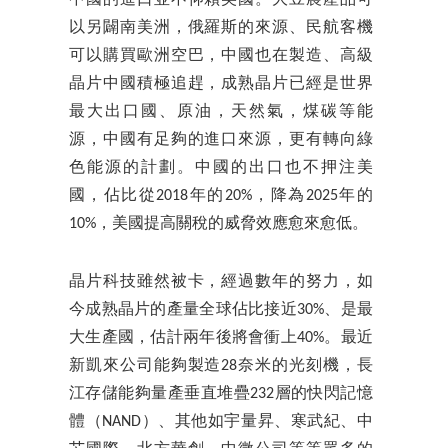
以另闢南美洲，俄羅斯的來源、民航客機
可以購買歐洲空巴，中國也在製造、高級
晶片中國積極追趕，成熟晶片已經是世界
最大出口國、原油，天然氣，煤碳等能
源，中國有足夠的進口來源，更有轉向綠
色能源的計劃。中國的出口也不押注美
國，佔比從2018年的20%，降為2025年的
10%，美國提高關稅的威脅效應愈來愈低。
晶片科技雖然被卡，經過數年的努力，如
今成熟晶片的產量全球佔比接近30%、是最
大生產國，估計兩年後將會衝上40%。最近
新凱來公司能夠製造28奈米的光刻機，長
江存儲能夠量產垂直堆疊232層的快閃記憶
體（NAND）、其他如宇量昇、寒武紀、中