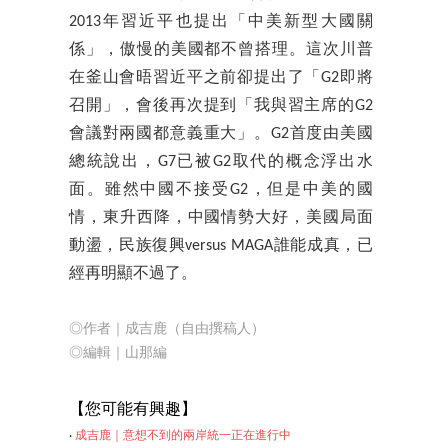
2013年習近平也提出「中美新型大國關
係」，傲慢的美國都不曾搭理。這次川普
在釜山會晤習近平之前卻提出了「G2即將
召開」，會後再次提到「我與習主席的G2
會議對兩國都意義重大」。G2首度由美國
總統說出，G7已被G2取代的概念浮出水
面。雖然中國不接受G2，但是中美的國
情，東升西降，中國情勢大好，美國局面
動盪，民族復興versus MAGA誰能成真，已
經再明顯不過了。
◎作者｜成吉鹿（自由撰稿人）
◎編輯｜山那編
【
您可能有興趣】
‧
成吉鹿｜意想不到的兩岸統一正在進行中