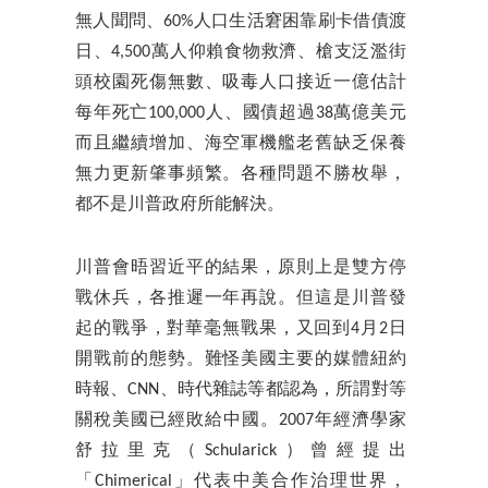
無人聞問、60%人口生活窘困靠刷卡借債渡
日、4,500萬人仰賴食物救濟、槍支泛濫街
頭校園死傷無數、吸毒人口接近一億估計
每年死亡100,000人、國債超過38萬億美元
而且繼續增加、海空軍機艦老舊缺乏保養
無力更新肇事頻繁。各種問題不勝枚舉，
都不是川普政府所能解決。
川普會晤習近平的結果，原則上是雙方停
戰休兵，各推遲一年再說。但這是川普發
起的戰爭，對華毫無戰果，又回到4月2日
開戰前的態勢。難怪美國主要的媒體紐約
時報、CNN、時代雜誌等都認為，所謂對等
關稅美國已經敗給中國。2007年經濟學家
舒拉里克（Schularick）曾經提出
「Chimerical」代表中美合作治理世界，