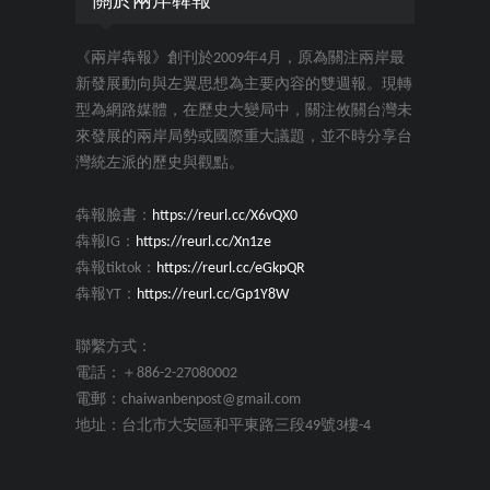
關於兩岸犇報
《兩岸犇報》創刊於2009年4月，原為關注兩岸最
新發展動向與左翼思想為主要內容的雙週報。現轉
型為網路媒體，在歷史大變局中，關注攸關台灣未
來發展的兩岸局勢或國際重大議題，並不時分享台
灣統左派的歷史與觀點。
犇報臉書：
https://reurl.cc/X6vQX0
犇報IG：
https://reurl.cc/Xn1ze
犇報tiktok：
https://reurl.cc/eGkpQR
犇報YT：
https://reurl.cc/Gp1Y8W
聯繫方式：
電話：＋886-2-27080002
電郵：chaiwanbenpost@gmail.com
地址：台北市大安區和平東路三段49號3樓-4