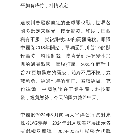
平胸有成竹，神情若定。
這次川普發起瘋狂的全球關稅戰，世界各
國多數逆來順受，接受霸凌。印度，巴西
稍有不服，就被課徵50%的高額關稅。唯獨
中國從2018年開始，單獨受到川普1.0的關
稅霸凌，科技制裁。接著受到拜登變本加
厲的糾團盟國，圍堵打壓。2025年面對川
普2.0更加暴虐的霸凌，始終不屈不撓，愈
戰愈勇。經過七年的奮鬥、累積經驗、充
份準備，中國無論在工業生產，科技研
發，經貿態勢，今天的國力勢若中天。
中國於2024年9月向南太平洋公海試射東
風-31AG導彈、2024年11月珠海航展出示各
式戰機及導彈、2024~2025年試飛六代戰