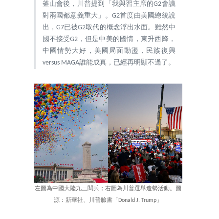
釜山會後，川普提到「我與習主席的G2會議
對兩國都意義重大」。G2首度由美國總統說
出，G7已被G2取代的概念浮出水面。雖然中
國不接受G2，但是中美的國情，東升西降，
中國情勢大好，美國局面動盪，民族復興
versus MAGA誰能成真，已經再明顯不過了。
左圖為中國大陸九三閱兵；右圖為川普選舉造勢活動。圖
源：新華社、川普臉書「Donald J. Trump」