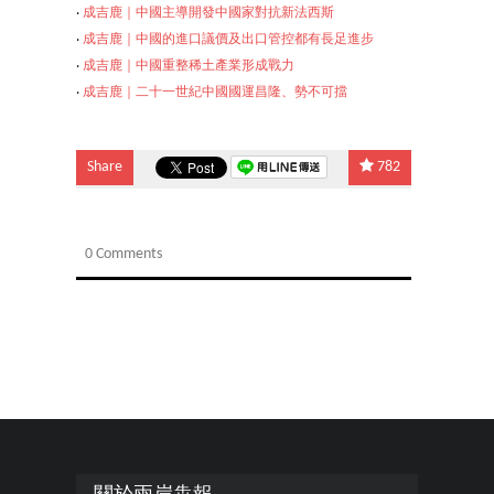
‧
成吉鹿｜中國主導開發中國家對抗新法西斯
‧
成吉鹿｜中國的進口議價及出口管控都有長足進步
‧
成吉鹿｜中國重整稀土產業形成戰力
‧
成吉鹿｜二十一世紀中國國運昌隆、勢不可擋
Share
782
0 Comments