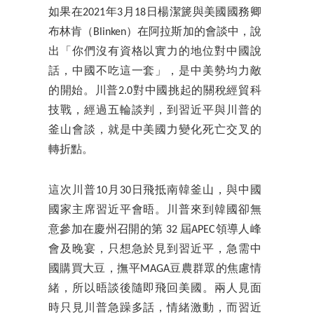
如果在2021年3月18日楊潔篪與美國國務卿
布林肯（Blinken）在阿拉斯加的會談中，說
出「你們沒有資格以實力的地位對中國說
話，中國不吃這一套」，是中美勢均力敵
的開始。川普2.0對中國挑起的關稅經貿科
技戰，經過五輪談判，到習近平與川普的
釜山會談，就是中美國力變化死亡交叉的
轉折點。
這次川普10月30日飛抵南韓釜山，與中國
國家主席習近平會晤。川普來到韓國卻無
意參加在慶州召開的第 32 屆APEC領導人峰
會及晚宴，只想急於見到習近平，急需中
國購買大豆，撫平MAGA豆農群眾的焦慮情
緒，所以晤談後隨即飛回美國。兩人見面
時只見川普急躁多話，情緒激動，而習近