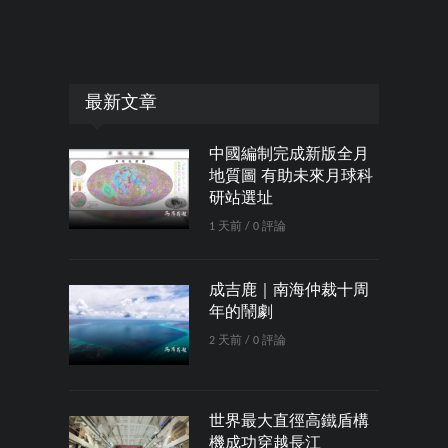
最新文章
中國編制完成新版全月
地質圖 有助未來月球科
研站選址
1 天前 / 0 評論
成吉鹿｜南海仲裁十周
年的鬧劇
2 天前 / 0 評論
世界最大直徑高鐵盾構
機成功穿越長江