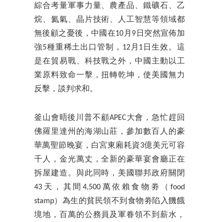
綜合考量軍事力量、農產品、鐵礦石、乙
烷、氦氣、晶片技術、人工智慧等領域都
無後顧之憂後，中國在10月9日突然宣佈加
強5種重稀土出口管制，12月1日生效。這
是在貿易戰、科技戰之外，中國主動以工
業原料致命一擊，扭轉乾坤，使美國無力
反擊，談判求和。
釜山會晤後川普不顧APEC大會，急忙趕回
佛羅里達州的海湖山莊，參加數百人的豪
華萬聖節晚宴，白宮東廂耗資3億美元可容
千人，金光萬丈，全新的豪華宴會廳正在
拆屋建造。與此同時，美國聯邦政府關閉
43天，其間4,500萬依賴食物劵（food
stamp）為生的貧民領不到食物劵陷入饑餓
境地，百萬的公務員及軍眷領不到薪水，