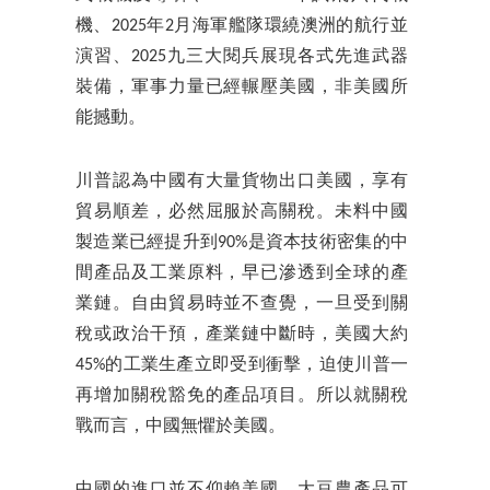
機、2025年2月海軍艦隊環繞澳洲的航行並
演習、2025九三大閱兵展現各式先進武器
裝備，軍事力量已經輾壓美國，非美國所
能撼動。
川普認為中國有大量貨物出口美國，享有
貿易順差，必然屈服於高關稅。未料中國
製造業已經提升到90%是資本技術密集的中
間產品及工業原料，早已滲透到全球的產
業鏈。自由貿易時並不查覺，一旦受到關
稅或政治干預，產業鏈中斷時，美國大約
45%的工業生產立即受到衝擊，迫使川普一
再增加關稅豁免的產品項目。所以就關稅
戰而言，中國無懼於美國。
中國的進口並不仰賴美國。大豆農產品可