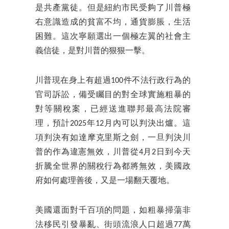
是共產黨徒。但是紐約市民受夠了川普極
右意識造成的貧富不均，通貨膨脹，生活
困難。這次寧願選出一個極左翼的社會主
義信徒，是對川普的狠狠一擊。
川普現在身上有超過100件不法行政行為的
官司訴訟，備受矚目的對全球實施粗暴的
對等關稅案，已經送進聯邦最高法院審
理，預計2025年12月內可以判決出爐。這
項判決有如達摩克里斯之劍，一旦判決川
普的作為違憲無效，川普從4月2日到今天
折騰全世界的關稅行為都將無效，美國政
府如何處理善後，又是一場翻天覆地。
美國還面對千百項的問題，如粗暴掃蕩非
法移民引發暴亂、街頭流浪人口超過77萬