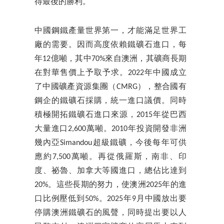
得最後的勝利。
中國鋼鐵產量世界第一，才能滿足世界工
廠的需要。因而高度依賴鐵礦石進口，每
年12億噸，其中70%來自澳洲，其礦商長期
在對華售價上予取予求。2022年中國成立
了中國礦產資源集團（CMRG），整合國有
鋼企的鐵礦石採購，統一進口議價。同時
積極開拓鐵礦石進口來源，2015年從巴西
大量進口2,600萬噸。2010年投資開發非洲
幾內亞Simandou超級鐵礦，今後每年可供
應約7,500萬噸。再從俄羅斯，南非、印
度、祕魯、加拿大等國進口，總佔比達到
20%。這些長期的努力，使澳洲2025年的進
口比例壓低到50%。2025年9月中國放出要
停購澳洲鐵礦石的風聲，同時提出要以人