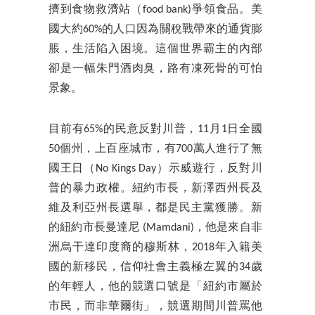
擠到食物救濟站（food bank)爭領食品。美
國大約60%的人口因為關稅戰帶來的通貨膨
脹，生活陷入困境。這個世界霸主的內部
卻是一幅朱門酒肉臭，路有凍死骨的可怕
景象。
目前有65%的民意反對川普，11月1日全國
50個州，上百座城市，有700萬人進行了無
國王日（No Kings Day）示威遊行，反對川
普的暴力政權。紐約市長，新澤西州長及
維及利亞州長選舉，都是民主黨獲勝。新
的紐約市長曼達尼 (Mamdani)，他是來自非
洲烏干達印度裔的穆斯林，2018年入籍美
國的新移民，信仰社會主義極左翼的34歲
的年輕人，他的競選口號是「紐約市屬於
市民，而非華爾街」，競選期間川普罵他