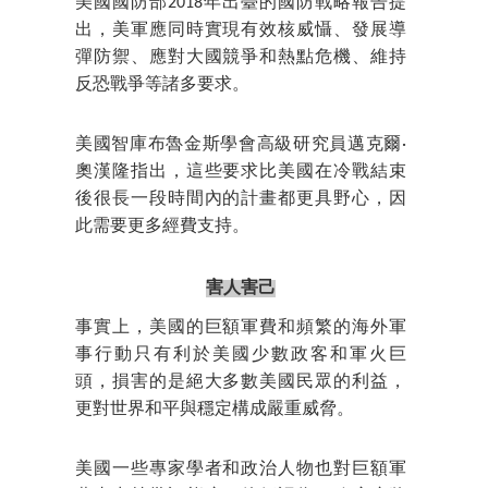
美國國防部2018年出臺的國防戰略報告提
出，美軍應同時實現有效核威懾、發展導
彈防禦、應對大國競爭和熱點危機、維持
反恐戰爭等諸多要求。
美國智庫布魯金斯學會高級研究員邁克爾·
奧漢隆指出，這些要求比美國在冷戰結束
後很長一段時間內的計畫都更具野心，因
此需要更多經費支持。
害人害己
事實上，美國的巨額軍費和頻繁的海外軍
事行動只有利於美國少數政客和軍火巨
頭，損害的是絕大多數美國民眾的利益，
更對世界和平與穩定構成嚴重威脅。
美國一些專家學者和政治人物也對巨額軍