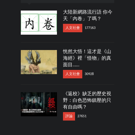
大陸新網路流行語 你今
天「內卷」了嗎？
人文社會
177163
恍然大悟！這才是《山
海經》裡「怪物」的真
面目……
人文社會
30928
《返校》缺乏的歷史視
野：白色恐怖鎮壓的只
有自由嗎？
評論
27651