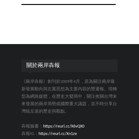
關於兩岸犇報
《兩岸犇報》創刊於2009年4月，原為關注兩岸最
新發展動向與左翼思想為主要內容的雙週報。現轉
型為網路媒體，在歷史大變局中，關注攸關台灣未
來發展的兩岸局勢或國際重大議題，並不時分享台
灣統左派的歷史與觀點。
犇報臉書：
https://reurl.cc/X6vQX0
犇報IG：
https://reurl.cc/Xn1ze