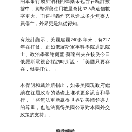
的軍事行動所消耗的彈藥未包含在統計數
據中，實際彈藥使用數量會比32.6萬這個數
字更大。而這些轟炸究竟造成多少無辜人
員傷亡，外界更是無從得知。
有統計顯示，美國建國240多年來，有227
年在打仗。正如俄羅斯軍事科學院通訊院
士、政治學家謝爾蓋·蘇達科夫在接受今日
俄羅斯電視台採訪時所說：「美國只要存
在，就要打仗。」
本傑明和戴維斯指出，如果美國現政府繼
續在往屆政府的基礎上堆積更多謊言和暴
行，「將無法重新贏得世界對美國領導力
的尊重，也無法贏得美國公眾對本國外交
政策的支持」。