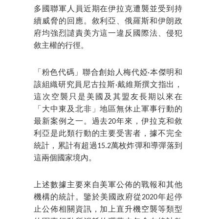
多國聯軍人員近期在伊拉克遭襲並受到持
續威脅的回應。敘利亞、俄羅斯和伊朗政
府均強烈譴責美方這一違反國際法、侵犯
敘主權的行徑。
「粉色代碼」聯合創始人梅代婭·本傑明和
該組織研究員尼古拉斯·戴維斯撰文指出，
這次空襲只是美國及其盟友長期以來在
「大中東及北非」地區無休止軍事行動的
最新案例之一。過去20年來，伊拉克和敘
利亞是此類行動的主要受害者，據不完全
統計，累計有超過15.2萬枚炸彈和導彈落到
這兩個國家境內。
上述數據主要來自美軍公佈的戰報和其他
機構的統計。鑒於美國政府從2020年起停
止公佈相關資訊，加上直升機空襲等類型