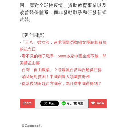
困、應對全球性疫情、資助教育事業以及
改善醫保體系，而非發動戰爭和研發新式
武器。
【延伸閱讀】
‧
「三八」婦女節：追求國際勞動婦女團結和解放
的紀念日
‧
看不見的種子戰爭：5000多家中國企業不敵一間
美國孟山都
‧
台灣「自由鳳梨」？陸媒諷台當局反應像巨嬰
‧
消除絕對貧困！中國創造人類減貧奇跡
‧
從落後到追趕西方國家，為什麼中國辦得到？
Share
3454
0 Comments