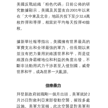
美國反戰組織「粉色代碼」日前公佈的研
究數據顯示，美國及其盟友自2001年以來
在「大中東及北非」地區共投下至少32.6萬
枚炸彈和導彈，相當於平均每天投彈40餘
枚。
據新華社報導指出，美國擁有世界最高的
軍費支出和全球最強的軍力，但長期以來
並沒有把力量用於維護世界和平，而是從
維護自身霸權地位和利益的角度出發，不
斷非法動用武力干涉甚至入侵別國，威脅
世界和平，成為世界一大亂源。
信奉暴力
拜登新政府就職剛一個月出頭，美軍就於2
月25日對敘利亞東部發動空襲，摧毀多處
設施。美軍方宣稱，此次空襲是對美軍和