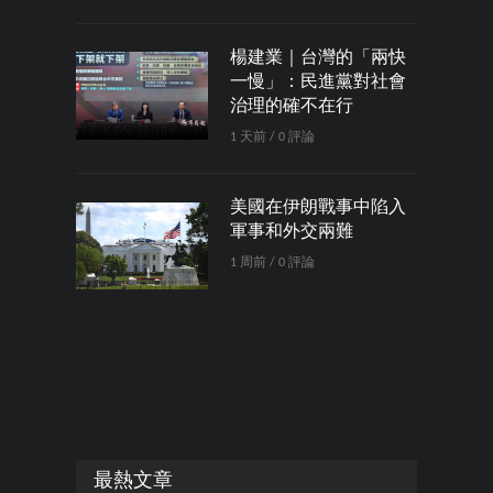
楊建業｜台灣的「兩快
一慢」：民進黨對社會
治理的確不在行
1 天前 / 0 評論
美國在伊朗戰事中陷入
軍事和外交兩難
1 周前 / 0 評論
最熱文章