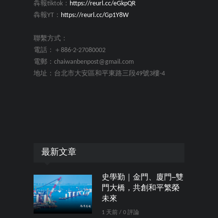
犇報tiktok：
https://reurl.cc/eGkpQR
犇報YT：
https://reurl.cc/Gp1Y8W
聯繫方式：
電話：＋886-2-27080002
電郵：chaiwanbenpost@gmail.com
地址：台北市大安區和平東路三段49號3樓-4
最新文章
史學勤｜金門、廈門─雙
門大橋，共創和平繁榮
未來
1 天前 / 0 評論