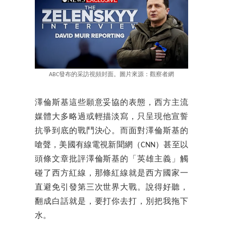
ABC發布的采訪視頻封面。圖片來源：觀察者網
澤倫斯基這些願意妥協的表態，西方主流
媒體大多略過或輕描淡寫，只呈現他宣誓
抗爭到底的戰鬥決心。而面對澤倫斯基的
嗆聲，美國有線電視新聞網（CNN）甚至以
頭條文章批評澤倫斯基的「英雄主義」觸
碰了西方紅線，那條紅線就是西方國家一
直避免引發第三次世界大戰。說得好聽，
翻成白話就是，要打你去打，別把我拖下
水。