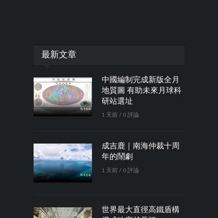
最新文章
中國編制完成新版全月
地質圖 有助未來月球科
研站選址
1 天前 / 0 評論
成吉鹿｜南海仲裁十周
年的鬧劇
1 天前 / 0 評論
世界最大直徑高鐵盾構