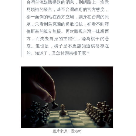
台灣主流媒體播送的消息，到網路上一堆意
見領袖的發言，甚至台灣政府的官方態度，
卻一面倒的站在西方立場，讓身在台灣的民
眾，只看到烏克蘭的勇敢抵抗，卻看不到澤
倫斯基的孤立無援。再次體現台灣一昧親西
方，而失去自身的主體性，淪為棋子的悲
哀。但也是，棋子是不應該知道棋盤存在
的。知道了，又怎甘願當棋子呢？
圖片來源：香港01