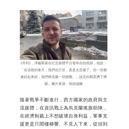
3月8日，澤倫斯基在社交媒體平台發布自拍視頻，他說：
「在這樣的春天，我們在打仗，真是太悲傷了。但一切都
會好起來的，我們將克服一切困難。」說完向觀眾擠了擠
眼。圖片來源：視頻擷圖
隨著戰爭不斷進行，西方國家的政府與主
流媒體，在資訊戰上為烏克蘭搖旗助陣，
在經濟制裁上不想破壞自身利益，軍事支
援更是只聞樓梯響、不見人下來，從頭到