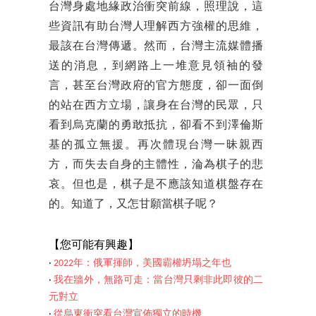
台灣身處地緣政治衝突前線，照理說，這
些資訊有助台灣人理解西方強權的思維，
最該在台灣傳遞。然而，台灣主流媒體播
送的消息，到網路上一堆意見領袖的發
言，甚至台灣政府的官方態度，卻一面倒
的站在西方立場，讓身在台灣的民眾，只
看到烏克蘭的勇敢抵抗，卻看不到澤倫斯
基的孤立無援。再次體現台灣一昧親西
方，而失去自身的主體性，淪為棋子的悲
哀。但也是，棋子是不應該知道棋盤存在
的。知道了，又怎甘願當棋子呢？
【您可能有興趣】
‧
2022年：俄軍揮師，美國霸權坍塌之年也
‧
我在牆外，無路可走：當台灣只剩非此即彼的二
元對立
‧
從烏東衝突看台灣宣佈獨立的時機