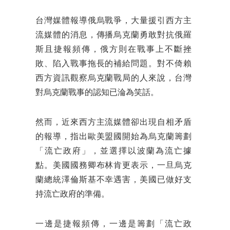
台灣媒體報導俄烏戰爭，大量援引西方主
流媒體的消息，傳播烏克蘭勇敢對抗俄羅
斯且捷報頻傳，俄方則在戰事上不斷挫
敗、陷入戰事拖長的補給問題。對不倚賴
西方資訊觀察烏克蘭戰局的人來說，台灣
對烏克蘭戰事的認知已淪為笑話。
然而，近來西方主流媒體卻出現自相矛盾
的報導，指出歐美盟國開始為烏克蘭籌劃
「流亡政府」，並選擇以波蘭為流亡據
點。美國國務卿布林肯更表示，一旦烏克
蘭總統澤倫斯基不幸遇害，美國已做好支
持流亡政府的準備。
一邊是捷報頻傳，一邊是籌劃「流亡政