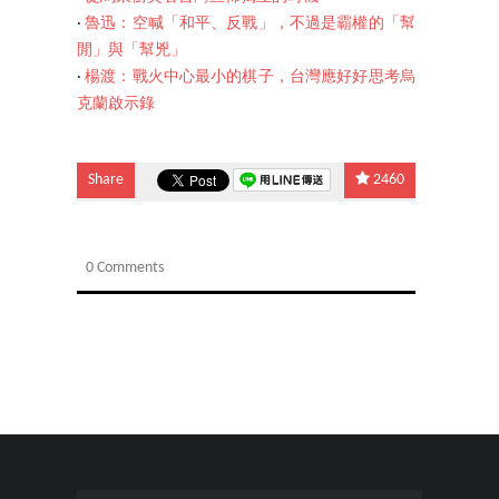
‧
魯迅：空喊「和平、反戰」，不過是霸權的「幫
閒」與「幫兇」
‧
楊渡：戰火中心最小的棋子，台灣應好好思考烏
克蘭啟示錄
Share
2460
0 Comments