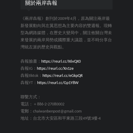
關於兩岸犇報
《兩岸犇報》創刊於2009年4月，原為關注兩岸最
新發展動向與左翼思想為主要內容的雙週報。現轉
型為網路媒體，在歷史大變局中，關注攸關台灣未
來發展的兩岸局勢或國際重大議題，並不時分享台
灣統左派的歷史與觀點。
犇報臉書：
https://reurl.cc/X6vQX0
犇報IG：
https://reurl.cc/Xn1ze
犇報tiktok：
https://reurl.cc/eGkpQR
犇報YT：
https://reurl.cc/Gp1Y8W
聯繫方式：
電話：＋886-2-27080002
電郵：chaiwanbenpost@gmail.com
地址：台北市大安區和平東路三段49號3樓-4