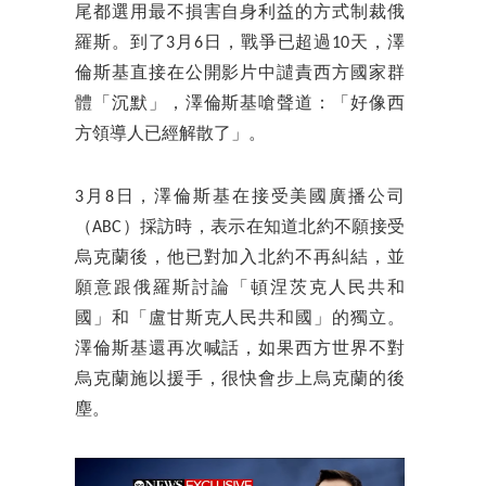
尾都選用最不損害自身利益的方式制裁俄
羅斯。到了3月6日，戰爭已超過10天，澤
倫斯基直接在公開影片中譴責西方國家群
體「沉默」，澤倫斯基嗆聲道：「好像西
方領導人已經解散了」。
3月8日，澤倫斯基在接受美國廣播公司
（ABC）採訪時，表示在知道北約不願接受
烏克蘭後，他已對加入北約不再糾結，並
願意跟俄羅斯討論「頓涅茨克人民共和
國」和「盧甘斯克人民共和國」的獨立。
澤倫斯基還再次喊話，如果西方世界不對
烏克蘭施以援手，很快會步上烏克蘭的後
塵。