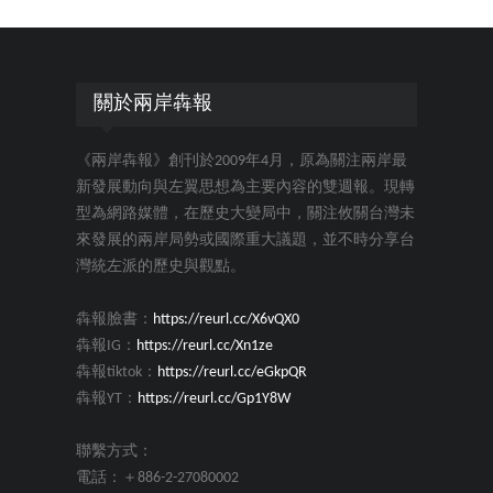
關於兩岸犇報
《兩岸犇報》創刊於2009年4月，原為關注兩岸最
新發展動向與左翼思想為主要內容的雙週報。現轉
型為網路媒體，在歷史大變局中，關注攸關台灣未
來發展的兩岸局勢或國際重大議題，並不時分享台
灣統左派的歷史與觀點。
犇報臉書：
https://reurl.cc/X6vQX0
犇報IG：
https://reurl.cc/Xn1ze
犇報tiktok：
https://reurl.cc/eGkpQR
犇報YT：
https://reurl.cc/Gp1Y8W
聯繫方式：
電話：＋886-2-27080002