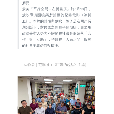
摘要：
景美「平行空間－左翼書房」於6月13日，
放映導演關曉榮所拍攝的紀錄電影《冰與
血》。本片的拍攝與放映，除了是在兩岸長
期分斷下，對民族之間和平的期盼，更呈現
政治受難人努力不懈的在社會各個角落「合
作」與「互助」，持續在「人民之間」服務
的社會主義信仰與精神。
◎作者｜范綱塏（《巨浪的起點》主編）