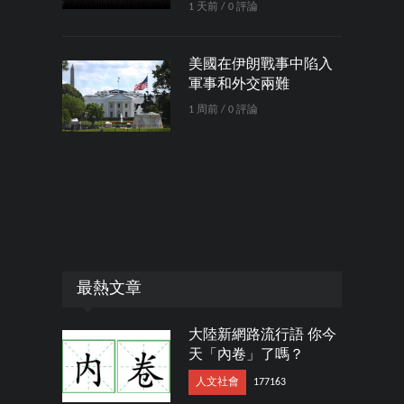
1 天前 / 0 評論
美國在伊朗戰事中陷入
軍事和外交兩難
1 周前 / 0 評論
最熱文章
大陸新網路流行語 你今
天「內卷」了嗎？
人文社會
177163