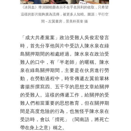
《冰與血》導演關曉榮表示不在乎名與利的收取，只希望
這樣的影片能夠廣為流傳，被更多人知曉。圖源：平行空
間－左翼書房，景美朴英奎 攝
「成大共產黨案」政治受難人吳俊宏發言
時，首先分享他與片中受訪人陳水泉在綠
島關押期間的相處經過。陳水泉在政治受
難人的口中，有「半老師」的暱稱。陳水
泉在綠島關押期間，主要是在伙房進行勞
動，在勞動過程中，時常傳遞左翼前輩林
書揚所撰寫四、五千字的思想文章給關押
的受難人。這樣的傳遞工作，給關押的受
難人們相當重要的思想教育，但在關押期
間是高度危險的行為，也無怪乎陳水泉在
受訪時，會以「揹死」（閩南語，將死亡
帶在身上之意）稱之。