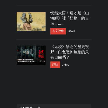
恍然大悟！這才是《山
海經》裡「怪物」的真
面目……
人文社會
30933
《返校》缺乏的歷史視
野：白色恐怖鎮壓的只
有自由嗎？
評論
27652