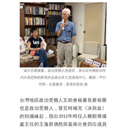
「成大共產黨案」政治受難人吳俊宏，表示近年關於50年
代白色恐怖的影視作品多以本土意識為中心。圖源：平行
空間－左翼書房，景美朴英奎 攝
台灣地區政治受難人互助會秘書長蔡裕榮
也是政治受難人，發言時補充《冰與血》
的拍攝緣起，指出2012年時任人權館籌備
處主任的王逸群偶然與嘉南分會四位成員