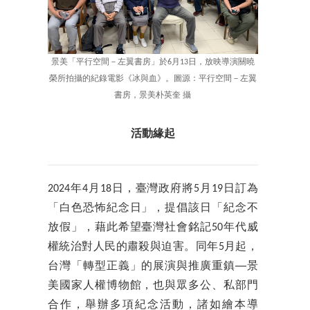
景美「平行空間－左翼書房」於6月13日，放映導演關曉
榮所拍攝的紀錄電影《冰與血》。圖源：平行空間－左翼
書房，景美朴英奎 攝
活動緣起
2024年4月18日，臺灣政府將5月19日訂為
「白色恐怖紀念日」，提倡該日「紀念不
放假」，藉此希望臺灣社會銘記50年代威
權統治對人民的肅殺與迫害。同年5月起，
台灣「轉型正義」的展演與推廣重鎮──景
美國家人權博物館，也與眾多公、私部門
合作，舉辦多項紀念活動，諸如繪本導