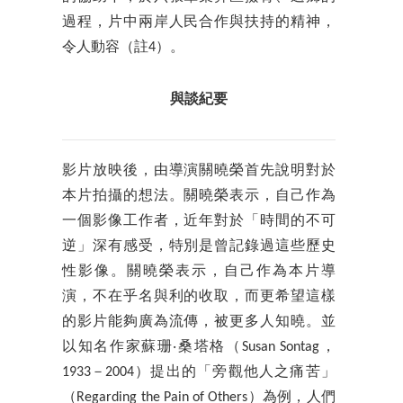
過程，片中兩岸人民合作與扶持的精神，
令人動容（註4）。
與談紀要
影片放映後，由導演關曉榮首先說明對於
本片拍攝的想法。關曉榮表示，自己作為
一個影像工作者，近年對於「時間的不可
逆」深有感受，特別是曾記錄過這些歷史
性影像。關曉榮表示，自己作為本片導
演，不在乎名與利的收取，而更希望這樣
的影片能夠廣為流傳，被更多人知曉。並
以知名作家蘇珊‧桑塔格（Susan Sontag，
1933－2004）提出的「旁觀他人之痛苦」
（Regarding the Pain of Others）為例，人們