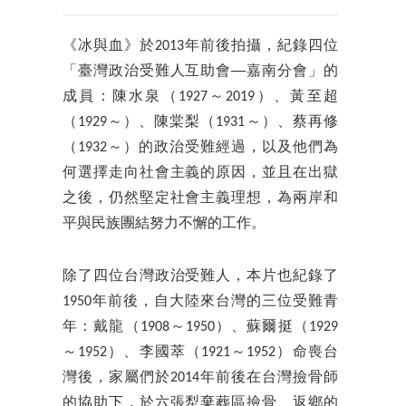
《冰與血》於2013年前後拍攝，紀錄四位
「臺灣政治受難人互助會──嘉南分會」的
成員：陳水泉（1927～2019）、黃至超
（1929～）、陳棠梨（1931～）、蔡再修
（1932～）的政治受難經過，以及他們為
何選擇走向社會主義的原因，並且在出獄
之後，仍然堅定社會主義理想，為兩岸和
平與民族團結努力不懈的工作。
除了四位台灣政治受難人，本片也紀錄了
1950年前後，自大陸來台灣的三位受難青
年：戴龍（1908～1950）、蘇爾挺（1929
～1952）、李國萃（1921～1952）命喪台
灣後，家屬們於2014年前後在台灣撿骨師
的協助下，於六張犁棄葬區撿骨、返鄉的