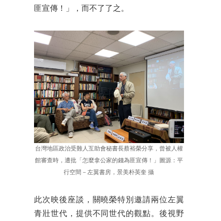
匪宣傳！」，而不了了之。
台灣地區政治受難人互助會秘書長蔡裕榮分享，曾被人權
館審查時，遭批「怎麼拿公家的錢為匪宣傳！」圖源：平
行空間－左翼書房，景美朴英奎 攝
此次映後座談，關曉榮特別邀請兩位左翼
青壯世代，提供不同世代的觀點。後視野