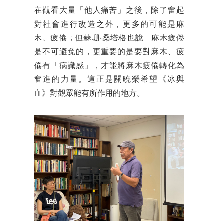
在觀看大量「他人痛苦」之後，除了奮起
對社會進行改造之外，更多的可能是麻
木、疲倦；但蘇珊‧桑塔格也說：麻木疲倦
是不可避免的，更重要的是要對麻木、疲
倦有「病識感」，才能將麻木疲倦轉化為
奮進的力量。這正是關曉榮希望《冰與
血》對觀眾能有所作用的地方。