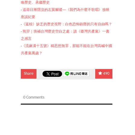
喚歷史、承繼歷史
‧
追尋日漸隱沒的左翼腳蹤──《我們為什麼不歌唱》放映
座談紀要
‧
《返校》缺乏的歷史視野：白色恐怖鎮壓的只有自由嗎？
‧
熊羿｜填補台灣歷史空白之處：讀《臺灣共產黨》一書
之感言
‧
《流麻溝十五號》稱
思想無罪，那能不能在台灣高喊中國
共產黨萬歲？
Share
490
0 Comments