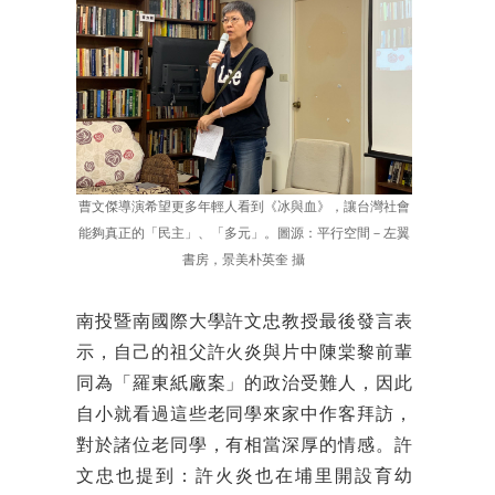
曹文傑導演希望更多年輕人看到《冰與血》，讓台灣社會
能夠真正的「民主」、「多元」。圖源：平行空間－左翼
書房，景美朴英奎 攝
南投暨南國際大學許文忠教授最後發言表
示，自己的祖父許火炎與片中陳棠黎前輩
同為「羅東紙廠案」的政治受難人，因此
自小就看過這些老同學來家中作客拜訪，
對於諸位老同學，有相當深厚的情感。許
文忠也提到：許火炎也在埔里開設育幼