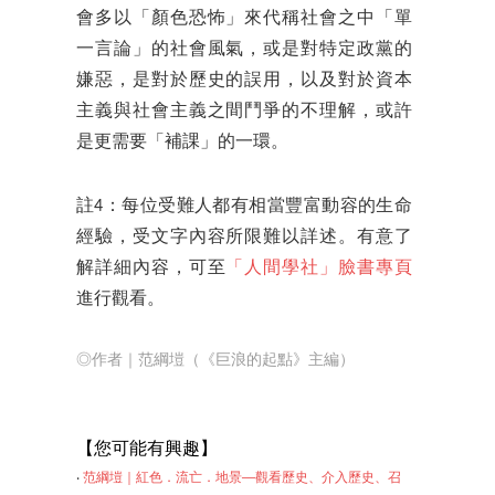
會多以「顏色恐怖」來代稱社會之中「單
一言論」的社會風氣，或是對特定政黨的
嫌惡，是對於歷史的誤用，以及對於資本
主義與社會主義之間鬥爭的不理解，或許
是更需要「補課」的一環。
註4：每位受難人都有相當豐富動容的生命
經驗，受文字內容所限難以詳述。有意了
解詳細內容，可至
「人間學社」臉書專頁
進行觀看。
◎作者｜范綱塏（《巨浪的起點》主編）
【
您可能有興趣】
‧
范綱塏｜紅色．流亡．地景──觀看歷史、介入歷史、召