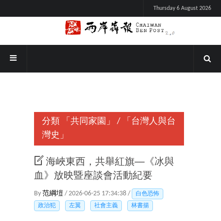
Thursday 6 August 2026
分類
「共同家園」
/
「台灣人與台
灣史」
海峽東西，共舉紅旗──《冰與
血》放映暨座談會活動紀要
By
范綱塏
/ 2026-06-25 17:34:38 /
白色恐怖
政治犯
左翼
社會主義
林書揚