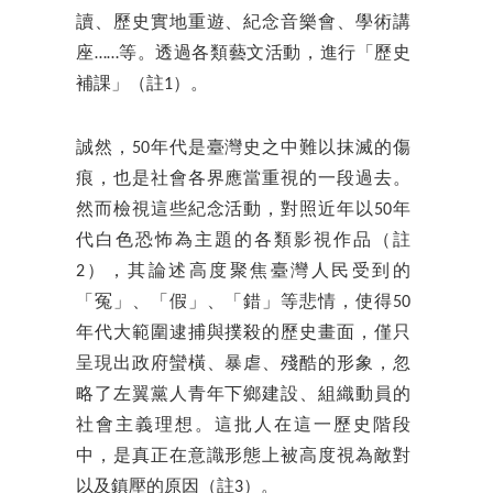
讀、歷史實地重遊、紀念音樂會、學術講
座……等。透過各類藝文活動，進行「歷史
補課」（註1）。
誠然，50年代是臺灣史之中難以抹滅的傷
痕，也是社會各界應當重視的一段過去。
然而檢視這些紀念活動，對照近年以50年
代白色恐怖為主題的各類影視作品（註
2），其論述高度聚焦臺灣人民受到的
「冤」、「假」、「錯」等悲情，使得50
年代大範圍逮捕與撲殺的歷史畫面，僅只
呈現出政府蠻橫、暴虐、殘酷的形象，忽
略了左翼黨人青年下鄉建設、組織動員的
社會主義理想。這批人在這一歷史階段
中，是真正在意識形態上被高度視為敵對
以及鎮壓的原因（註3）。