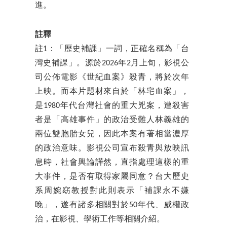
進。
註釋
註1：「歷史補課」一詞，正確名稱為「台
灣史補課」。源於2026年2月上旬，影視公
司公佈電影《世紀血案》殺青，將於次年
上映。而本片題材來自於「林宅血案」，
是1980年代台灣社會的重大兇案，遭殺害
者是「高雄事件」的政治受難人林義雄的
兩位雙胞胎女兒，因此本案有著相當濃厚
的政治意味。影視公司宣布殺青與放映訊
息時，社會輿論譁然，直指處理這樣的重
大事件，是否有取得家屬同意？台大歷史
系周婉窈教授對此則表示「補課永不嫌
晚」，遂有諸多相關對於50年代、威權政
治，在影視、學術工作等相關介紹。