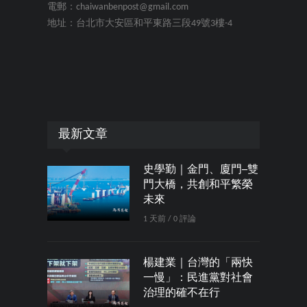
電郵：chaiwanbenpost@gmail.com
地址：台北市大安區和平東路三段49號3樓-4
最新文章
史學勤｜金門、廈門─雙
門大橋，共創和平繁榮
未來
1 天前 / 0 評論
楊建業｜台灣的「兩快
一慢」：民進黨對社會
治理的確不在行