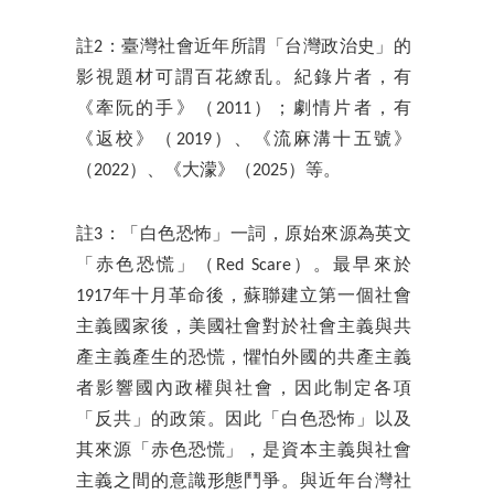
註2：臺灣社會近年所謂「台灣政治史」的
影視題材可謂百花繚乱。紀錄片者，有
《牽阮的手》（2011）；劇情片者，有
《返校》（2019）、《流麻溝十五號》
（2022）、《大濛》（2025）等。
註3：「白色恐怖」一詞，原始來源為英文
「赤色恐慌」（Red Scare）。最早來於
1917年十月革命後，蘇聯建立第一個社會
主義國家後，美國社會對於社會主義與共
產主義產生的恐慌，懼怕外國的共產主義
者影響國內政權與社會，因此制定各項
「反共」的政策。因此「白色恐怖」以及
其來源「赤色恐慌」，是資本主義與社會
主義之間的意識形態鬥爭。與近年台灣社