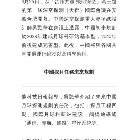
4月25日，以「合作共贏 飛向深空」為主題
的第一屆深空探測（天都）國際會議在安
徽合肥開幕。中國深空探測重大專項總設
計師吳艷華在會議上透露，中國初步規劃
於2028年建成月球科研站基本型，2040年
前後建成完善型。此後，中國將與各國共
同開展運行維護以及科學應用。
中國
探月任務未來規劃
據科技日報報導，吳艷華介紹了未來中國
月球探測規劃的任務，包括：探月工程四
期、國際月球科研站建設，鵲橋通導遙
（通信、導航、遙感）星座系統等。