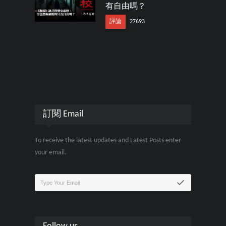
有自由嗎？
評論
27693
訂閱 Email
To receive the latest updates and Latest Posts enter
your email.