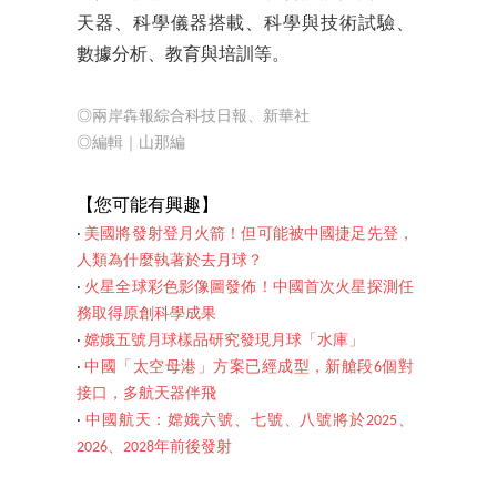
天器、科學儀器搭載、科學與技術試驗、
數據分析、教育與培訓等。
◎兩岸犇報綜合科技日報、新華社
◎編輯｜山那編
【您可能
有興趣】
‧
美國將發射登月火箭！但可能被中國捷足先登，
人類為什麼執著於去月球？
‧
火星全球彩色影像圖發佈！中國首次火星探測任
務取得原創科學成果
‧
嫦娥五號月球樣品研究發現月球「水庫」
‧
中國「太空母港」方案已經成型，新艙段6個對
接口，多航天器伴飛
‧
中國航天：嫦娥六號、七號、八號將於2025、
2026、2028年前後發射