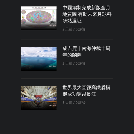
中國編制完成新版全月
地質圖 有助未來月球科
研站選址
2 天前 / 0 評論
成吉鹿｜南海仲裁十周
年的鬧劇
2 天前 / 0 評論
世界最大直徑高鐵盾構
機成功穿越長江
3 天前 / 0 評論