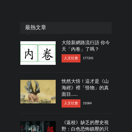
最熱文章
大陸新網路流行語 你今
天「內卷」了嗎？
人文社會
177205
恍然大悟！這才是《山
海經》裡「怪物」的真
面目……
人文社會
31064
《返校》缺乏的歷史視
野：白色恐怖鎮壓的只