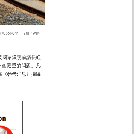
與160公里。（圖／網路
美國眾議院前議長紐
一個嚴重的問題。凡
媒《参考消息》摘編