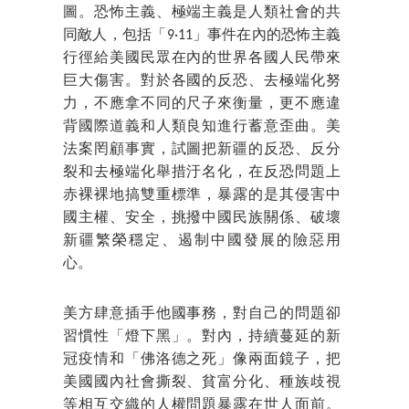
圖。恐怖主義、極端主義是人類社會的共
同敵人，包括「9·11」事件在內的恐怖主義
行徑給美國民眾在內的世界各國人民帶來
巨大傷害。對於各國的反恐、去極端化努
力，不應拿不同的尺子來衡量，更不應違
背國際道義和人類良知進行蓄意歪曲。美
法案罔顧事實，試圖把新疆的反恐、反分
裂和去極端化舉措汙名化，在反恐問題上
赤裸裸地搞雙重標準，暴露的是其侵害中
國主權、安全，挑撥中國民族關係、破壞
新疆繁榮穩定、遏制中國發展的險惡用
心。
美方肆意插手他國事務，對自己的問題卻
習慣性「燈下黑」。對內，持續蔓延的新
冠疫情和「佛洛德之死」像兩面鏡子，把
美國國內社會撕裂、貧富分化、種族歧視
等相互交織的人權問題暴露在世人面前。