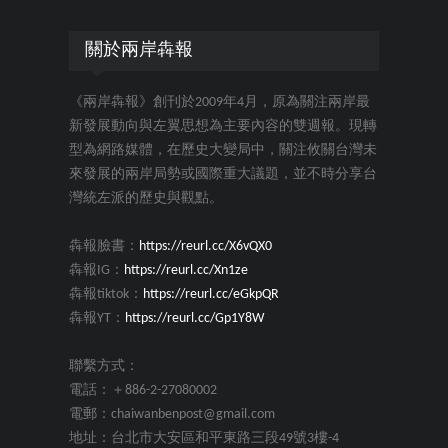
關於兩岸犇報
《兩岸犇報》創刊於2009年4月，原為關注兩岸最
新發展動向與左翼思想為主要內容的雙週報。現轉
型為網路媒體，在歷史大變局中，關注攸關台灣未
來發展的兩岸局勢或國際重大議題，並不時分享台
灣統左派的歷史與觀點。
犇報臉書：
https://reurl.cc/X6vQX0
犇報IG：
https://reurl.cc/Xn1ze
犇報tiktok：
https://reurl.cc/eGkpQR
犇報YT：
https://reurl.cc/Gp1Y8W
聯繫方式：
電話：＋886-2-27080002
電郵：chaiwanbenpost@gmail.com
地址：台北市大安區和平東路三段49號3樓-4