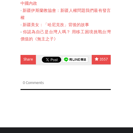
中國內政
‧
新疆伊斯蘭教協會：新疆人權問題我們最有發言
權
‧
新疆美女：「哈尼克孜」背後的故事
‧
你認為自己是台灣人嗎？ 用移工困境挑戰台灣
價值的《無主之子》
Share
3557
0 Comments