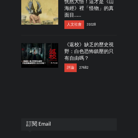
恍然大悟！這才是《山
海經》裡「怪物」的真
面目……
人文社會
31028
《返校》缺乏的歷史視
野：白色恐怖鎮壓的只
有自由嗎？
評論
27682
訂閱 Email