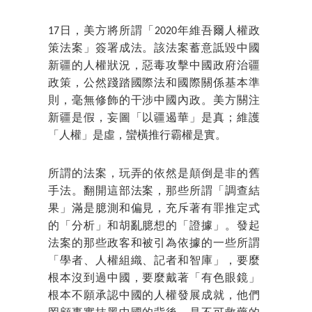
17日，美方將所謂「2020年維吾爾人權政
策法案」簽署成法。該法案蓄意詆毀中國
新疆的人權狀況，惡毒攻擊中國政府治疆
政策，公然踐踏國際法和國際關係基本準
則，毫無修飾的干涉中國內政。美方關注
新疆是假，妄圖「以疆遏華」是真；維護
「人權」是虛，蠻橫推行霸權是實。
所謂的法案，玩弄的依然是顛倒是非的舊
手法。翻開這部法案，那些所謂「調查結
果」滿是臆測和偏見，充斥著有罪推定式
的「分析」和胡亂臆想的「證據」。發起
法案的那些政客和被引為依據的一些所謂
「學者、人權組織、記者和智庫」，要麼
根本沒到過中國，要麼戴著「有色眼鏡」
根本不願承認中國的人權發展成就，他們