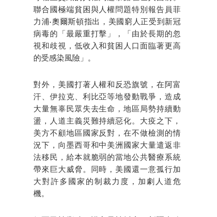
聯合國極端貧困與人權問題特別報告員菲
力浦·奧爾斯頓指出，美國窮人正受到新冠
病毒的「最嚴重打擊」，「由於長期的忽
視和歧視，低收入和貧困人口面臨著更高
的受感染風險」。
對外，美國打著人權和反恐旗號，在阿富
汗、伊拉克、利比亞等地發動戰爭，造成
大量無辜民眾失去生命，地區局勢持續動
盪，人道主義災難持續惡化。大疫之下，
美方不顧地區國家反對，在不做檢測的情
況下，向墨西哥和中美洲國家大量遣返非
法移民，給本就脆弱的當地公共醫療系統
帶來巨大威脅。同時，美國還一意孤行加
大對許多國家的制裁力度，加劇人道危
機。