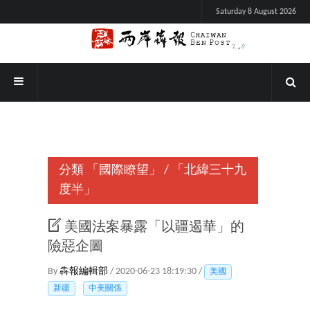
Saturday 8 August 2026
分類
「國際瞭望」
/
「北緯三十九
度半」
美國法案暴露「以疆遏華」的
險惡企圖
By
犇報編輯部
/ 2020-06-23 18:19:30 /
美國
新疆
中美關係