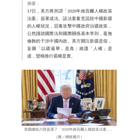
摘要：
17日，美方將所謂「2020年維吾爾人權政策
法案」簽署成法。該法案蓄意詆毀中國新疆
的人權狀況，惡毒攻擊中國政府治疆政策，
公然踐踏國際法和國際關係基本準則，毫無
修飾的干涉中國內政。美方關注新疆是假，
妄圖「以疆遏華」是真；維護「人權」是
虛，蠻橫推行霸權是實。
美國總統川普簽署了「2020年維吾爾人權政策法案」。
（圖／網絡圖片）