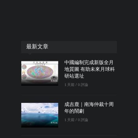
最新文章
中國編制完成新版全月
地質圖 有助未來月球科
研站選址
1 天前 / 0 評論
成吉鹿｜南海仲裁十周
年的鬧劇
1 天前 / 0 評論