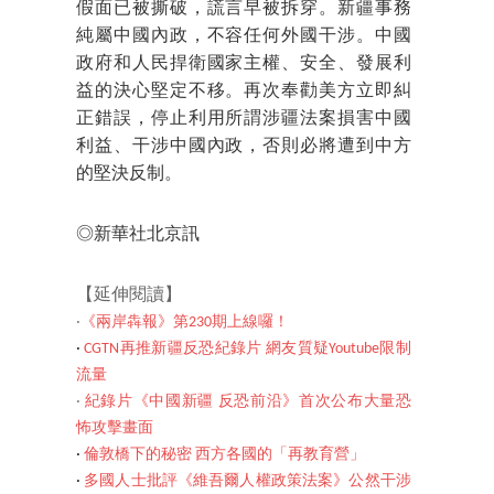
假面已被撕破，謊言早被拆穿。新疆事務
純屬中國內政，不容任何外國干涉。中國
政府和人民捍衛國家主權、安全、發展利
益的決心堅定不移。再次奉勸美方立即糾
正錯誤，停止利用所謂涉疆法案損害中國
利益、干涉中國內政，否則必將遭到中方
的堅決反制。
◎新華社北京訊
【延伸閱讀】
‧
《兩岸犇報》第230期上線囉！
‧
CGTN再推新疆反恐紀錄片 網友質疑Youtube限制
流量
‧
紀錄片《中國新疆 反恐前沿》首次公布大量恐
怖攻擊畫面
‧
倫敦橋下的秘密 西方各國的「再教育營」
‧
多國人士批評《維吾爾人權政策法案》公然干涉