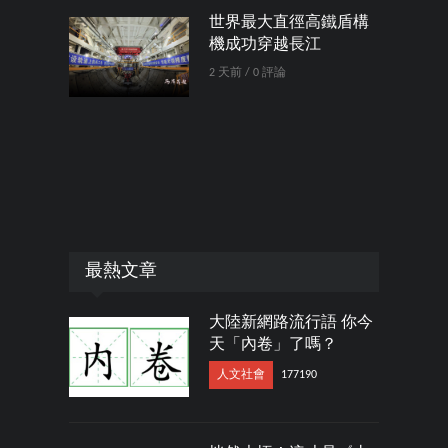
世界最大直徑高鐵盾構
機成功穿越長江
2 天前 / 0 評論
最熱文章
大陸新網路流行語 你今
天「內卷」了嗎？
人文社會
177190