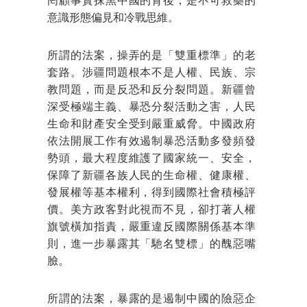
罔顧事實抹黑中國的背後，是不可救藥的
意識形態偏見和冷戰思維。
所謂的法案，操弄的是「雙重標準」的老
套路。涉疆問題根本不是人權、民族、宗
教問題，而是反恐和反分裂問題。新疆曾
深受極端主義、暴恐分裂活動之害，人民
生命和財產安全受到嚴重威脅。中國政府
依法開展工作有效遏制暴恐活動多發頻發
勢頭，最大程度維護了國家統一、安全，
保障了新疆各族人民的生命權、健康權、
發展權等基本權利，得到國際社會積極評
價。美方政客對此視而不見，卻打著人權
旗號橫加指責，嚴重違反國際關係基本準
則，進一步暴露其「馳名雙標」的醜惡嘴
臉。
所謂的法案，暴露的是遏制中國的險惡企