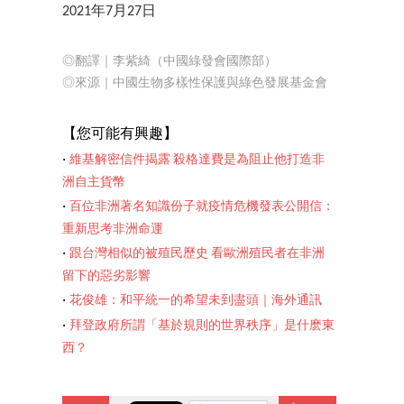
2021年7月27日
◎翻譯｜李紫綺（中國綠發會國際部）
◎來源｜中國生物多樣性保護與綠色發展基金會
【您可能有興趣】
‧
維基解密信件揭露 殺格達費是為阻止他打造非
洲自主貨幣
‧
百位非洲著名知識份子就疫情危機發表公開信：
重新思考非洲命運
‧
跟台灣相似的被殖民歷史 看歐洲殖民者在非洲
留下的惡劣影響
‧
花俊雄：和平統一的希望未到盡頭｜海外通訊
‧
拜登政府所謂「基於規則的世界秩序」是什麽東
西？