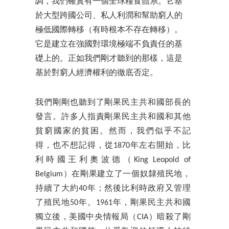
調，我們確實有一個全球糧食體系。它基
於大型跨國公司、私人利潤和幫助窮人的
極低國際轉移（有時根本不存在轉移）。
它是建立在強國對環境極端不負責任的基
礎上的。正如我們剛才聽到的那樣，這是
基於對窮人經濟權利的徹底否定。
我們剛剛也聽到了剛果民主共和國部長的
發言。許多人指責剛果民主共和國和其他
貧窮國家的貧困。然而，我們似乎不記
得，也不想記得，從1870年左右開始，比
利時國王利奧波德（King Leopold of
Belgium）在剛果建立了一個奴隸殖民地，
持續了大約40年；然後比利時政府又管理
了殖民地50年。1961年，剛果民主共和國
獨立後，美國中央情報局（CIA）暗殺了剛