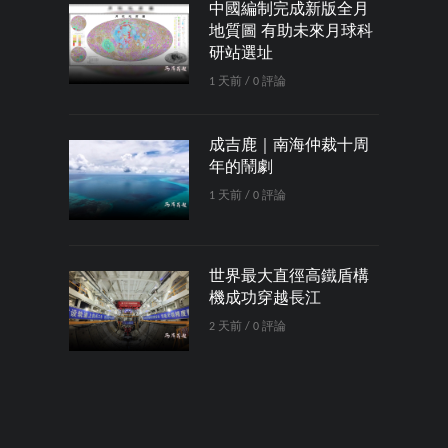
中國編制完成新版全月
地質圖 有助未來月球科
研站選址
1 天前 / 0 評論
成吉鹿｜南海仲裁十周
年的鬧劇
1 天前 / 0 評論
世界最大直徑高鐵盾構
機成功穿越長江
2 天前 / 0 評論