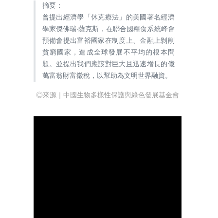
摘要：
曾提出經濟學「休克療法」的美國著名經濟
學家傑佛瑞·薩克斯，在聯合國糧食系統峰會
預備會提出富裕國家在制度上、金融上剝削
貧窮國家，造成全球發展不平均的根本問
題。並提出我們應該對巨大且迅速增長的億
萬富翁財富徵稅，以幫助為文明世界融資。
◎來源｜中國生物多樣性保護與綠色發展基金會