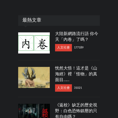
最熱文章
大陸新網路流行語 你今
天「內卷」了嗎？
人文社會
177189
恍然大悟！這才是《山
海經》裡「怪物」的真
面目……
人文社會
31021
《返校》缺乏的歷史視
野：白色恐怖鎮壓的只
有自由嗎？