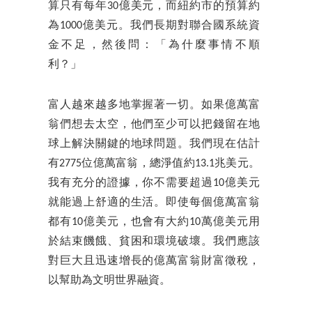
算只有每年30億美元，而紐約市的預算約
為1000億美元。我們長期對聯合國系統資
金不足，然後問：「為什麼事情不順
利？」
富人越來越多地掌握著一切。如果億萬富
翁們想去太空，他們至少可以把錢留在地
球上解決關鍵的地球問題。我們現在估計
有2775位億萬富翁，總淨值約13.1兆美元。
我有充分的證據，你不需要超過10億美元
就能過上舒適的生活。即使每個億萬富翁
都有10億美元，也會有大約10萬億美元用
於結束饑餓、貧困和環境破壞。我們應該
對巨大且迅速增長的億萬富翁財富徵稅，
以幫助為文明世界融資。