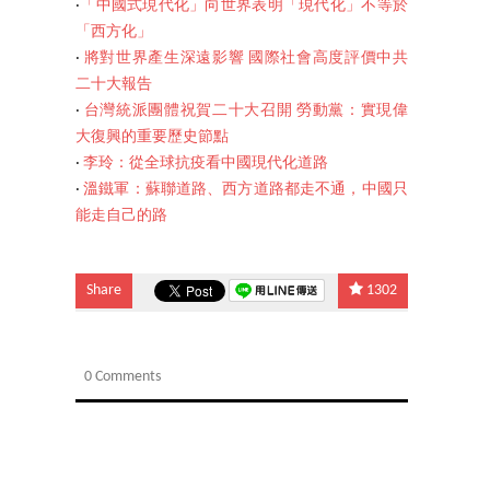
‧
「中國式現代化」向世界表明「現代化」不等於
「西方化」
‧
將對世界產生深遠影響 國際社會高度評價中共
二十大報告
‧
台灣統派團體祝賀二十大召開 勞動黨：實現偉
大復興的重要歷史節點
‧
李玲：從全球抗疫看中國現代化道路
‧
溫鐵軍：蘇聯道路、西方道路都走不通，中國只
能走自己的路
Share
1302
0 Comments