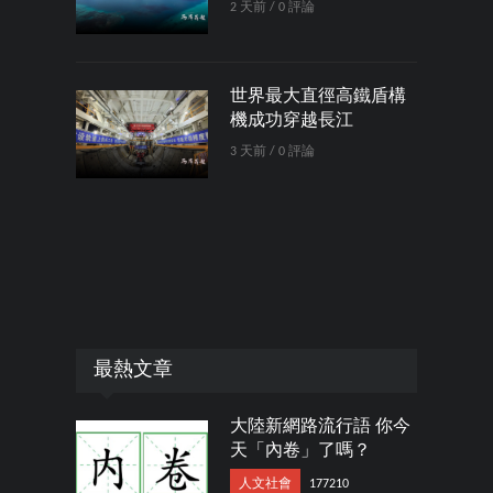
2 天前 / 0 評論
世界最大直徑高鐵盾構
機成功穿越長江
3 天前 / 0 評論
最熱文章
大陸新網路流行語 你今
天「內卷」了嗎？
人文社會
177210