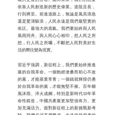
載入史冊的答卷。面向未來，我們仍然要
依靠人民創造新的歷史偉業。道阻且長，
行則將至。前進道路上，無論是風高浪急
還是驚濤駭浪，人民永遠是我們最堅實的
依託、最強大的底氣。我們要始終與人民
風雨同舟、與人民心心相印，想人民之所
想，行人民之所囑，不斷把人民對美好生
活的嚮往變為現實。
習近平強調，新征程上，我們要始終推進
黨的自我革命。一個飽經滄桑而初心不改
的黨，才能基業常青；一個鑄就輝煌仍勇
於自我革命的黨，才能無堅不摧。百年櫛
風沐雨、淬火成鋼，特別是新時代10年革
命性鍛造，中國共產黨更加堅強有力、更
加充滿活力。面對新征程上的新挑戰新考