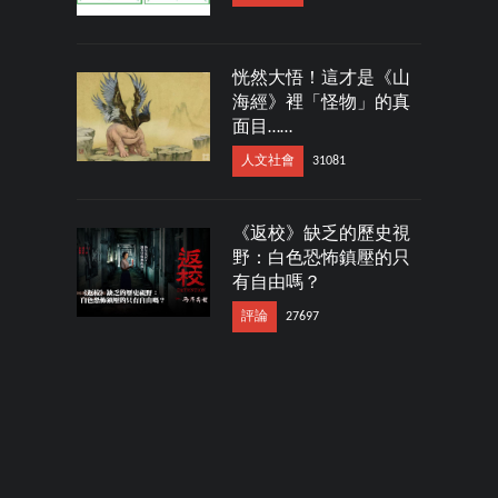
恍然大悟！這才是《山
海經》裡「怪物」的真
面目……
人文社會
31081
《返校》缺乏的歷史視
野：白色恐怖鎮壓的只
有自由嗎？
評論
27697