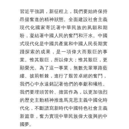
習近平強調，新征程上，我們要始終保持
昂揚奮進的精神狀態。全面建設社會主義
現代化國家寄託著中華民族的夙願和期
盼，凝結著中國人民的奮鬥和汗水。中國
式現代化是中國共產黨和中國人民長期實
踐探索的成果，是一項偉大而艱巨的事
業。惟其艱巨，所以偉大；惟其艱巨，更
顯榮光。為了這一事業，無數先輩篳路藍
縷、披荊斬棘，進行了艱苦卓絕的奮鬥，
我們心中永遠銘記著他們的奉獻和犧牲。
我們要埋頭苦幹、擔當作為，以更加強烈
的歷史主動精神推進馬克思主義中國化時
代化，不斷譜寫新時代中國特色社會主義
新篇章，奮力實現中華民族偉大復興的中
國夢。