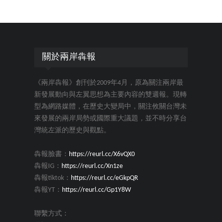
關於兩岸犇報
《兩岸犇報》創刊於2009年4月，原為關注兩岸最
新發展動向與左翼思想為主要內容的雙週報。現轉
型為網路媒體，在歷史大變局中，關注攸關台灣未
來發展的兩岸局勢或國際重大議題，並不時分享台
灣統左派的歷史與觀點。
犇報臉書：
https://reurl.cc/X6vQX0
犇報IG：
https://reurl.cc/Xn1ze
犇報tiktok：
https://reurl.cc/eGkpQR
犇報YT：
https://reurl.cc/Gp1Y8W
聯繫方式：