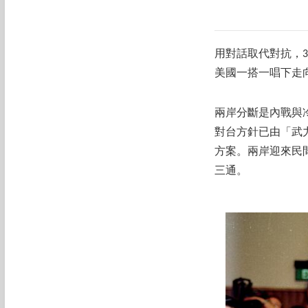
用對話取代對抗，
美國一搭一唱下走
兩岸分斷是內戰與
對台方針已由「武
方案。兩岸迎來民
三通。