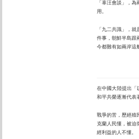
「辜汪會談」，為
用。
「九二共識」，就
件事，朝鮮半島跟
今都難有如兩岸這
在中國大陸提出「
和平共榮逐漸代表
戰爭的苦，歷經殖
克蘭人民懂，被迫
經利益的人不懂。