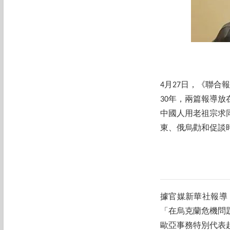
4月27日，《聯
30年，兩篇報導
中國人用老祖宗求
東、俄烏勸和促談
據官媒新華社報導
「在烏克蘭危機問
歐亞事務特別代表