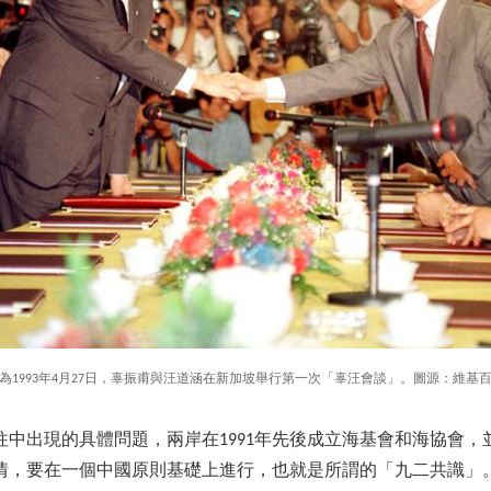
為1993年4月27日，辜振甫與汪道涵在新加坡舉行第一次「辜汪會談」。圖源：維基
往中出現的具體問題，兩岸在1991年先後成立海基會和海協會，
情，要在一個中國原則基礎上進行，也就是所謂的「九二共識」。1