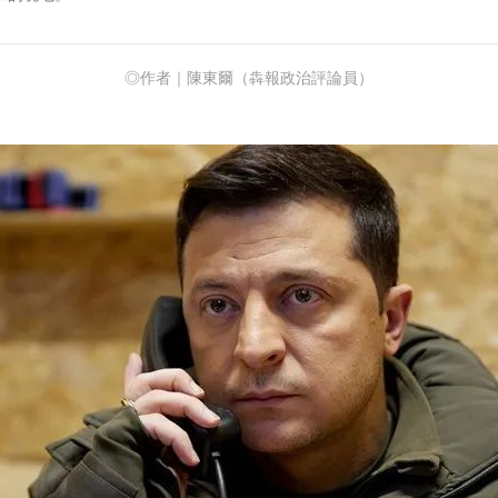
◎作者｜陳東爾（犇報政治評論員）