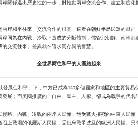
兩岸關係邁出歷史性的一步，對推動兩岸交流合作、建立制度化
是兩岸和平往來、交流合作的根基，這看在朝鮮半島民眾的眼裡
兩岸同為在內戰、冷戰下造成的分斷體制，儘管北朝鮮、南韓都
般的交流往來。差異就在這求同存異的智慧。
全世界嚮往和平的人團結起來
以發展促和平」下，中方已成為140多個國家和地區的主要貿易
著發展；而美國推廣的「自由、民主、人權」卻成為戰爭的代名
民侵略、內戰、冷戰的兩岸人民懂，飽受戰火摧殘的中東人民懂
徵召上戰場的俄羅斯人民懂，受俄烏戰爭波及的歐洲人民懂。只