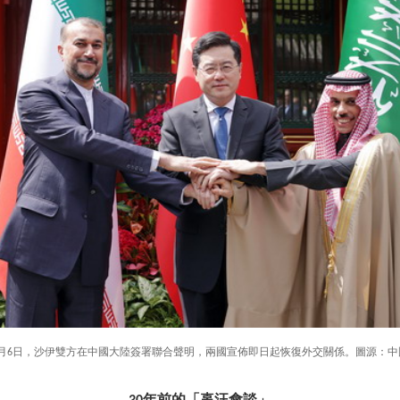
年4月6日，沙伊雙方在中國大陸簽署聯合聲明，兩國宣佈即日起恢復外交關係。圖源：