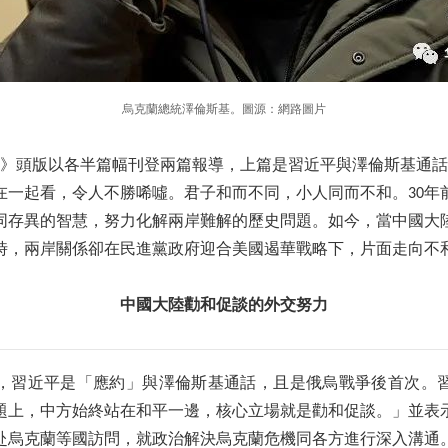
烏克蘭總統澤倫斯基。圖源：網路圖片
合報》頭版以各半篇幅刊登兩篇報導，上篇是習近平與澤倫斯基通
放在一起看，令人不勝唏噓。君子和而不同，小人同而不和。30年
同存異的智慧，努力化解兩岸難解的歷史問題。如今，當中國大
時，兩岸關係卻在民進黨政府迎合美國遏華戰略下，片面走向不
中國大陸勸和促談的外交努力
，習近平是「應約」與澤倫斯基通話，且是俄烏戰爭後首次。
題上，中方始終站在和平一邊，核心立場就是勸和促談。」並表
赴烏克蘭等國訪問，就政治解決烏克蘭危機同各方進行深入溝通