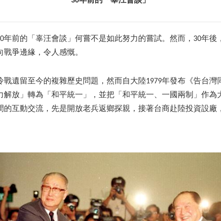
30年前的「辜汪會談」
30年前的「辜汪會談」何嘗不是如此努力的嘗試。然而，30年後
向戰爭邊緣，令人感慨。
冷戰遺留至今的複雜歷史問題，然而自大陸1979年發布《告台灣
力解放」轉為「和平統一」，並把「和平統一、一國兩制」作為
間的互動交流，先是開放老兵返鄉探親，接著台商赴陸投資設廠