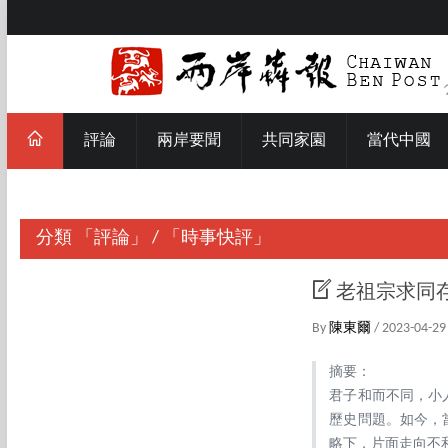
評論
兩岸要聞
共同家園
當代中國
分類
「評論」
/
「時事快評」
老祖宗求同
By
陳東爾
/ 2023-04-29
摘要：
君子和而不同，小
歷史問題。如今，
略下，片面走向不