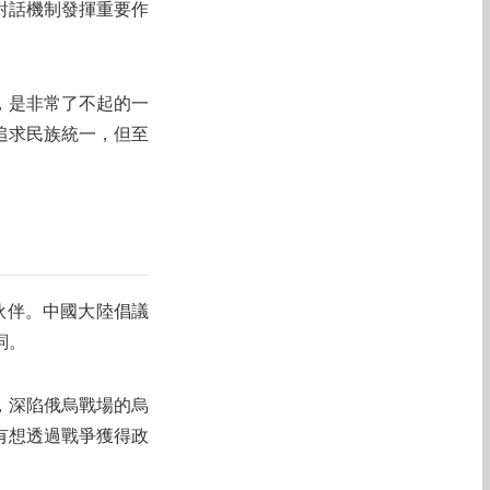
對話機制發揮重要作
，是非常了不起的一
追求民族統一，但至
伙伴。中國大陸倡議
詞。
，深陷俄烏戰場的烏
有想透過戰爭獲得政