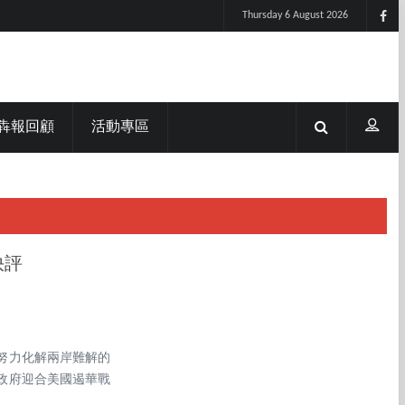
Thursday 6 August 2026
犇報回顧
活動專區
快評
努力化解兩岸難解的
政府迎合美國遏華戰