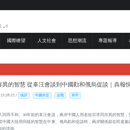
國際瞭望
人文社會
思想潮流
專題報導
存異的智慧 從辜汪會談到中國勸和俄烏促談｜犇報
 13:28:21 /
快評
中國外交
反戰
和平
人同而不和。30年前的辜汪會談，兩岸中國人用老祖宗求同存異的智慧，
當中國大陸用同樣的智慧在中東、俄烏勸和促談時，兩岸關係卻在民進黨
和的境地。