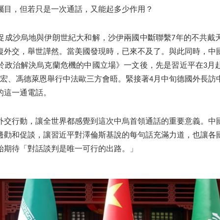
矚目，但若只是一次通話，又能起多少作用？
促成沙烏地與伊朗世紀大和解，沙伊兩國中斷聯繫7年的不共戴
復外交，舉世譁然。當美國發現時，已來不及了。與此同時，中
於政治解決烏克蘭危機的中國立場》一文後，先是習近平在3月
克宏、馮德萊恩舉行中法歐三方會晤。緊接著4月中旬德國外長訪
的這一通電話。
外交行動，讓全世界都感覺到這次中烏首領通話的重要意義。中
邊勸和促談，讓習近平對澤倫斯基說的每句話充滿力道，也讓各
始期待「對話談判是唯一可行的出路。」