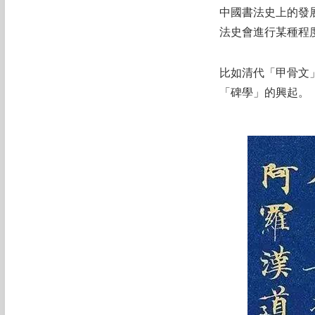
中國書法史上的發
法史會進行某種程
比如清代「甲骨文
「碑學」的興起。