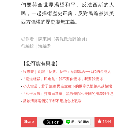
們要與全世界渴望和平、反法西斯的人
民，一起捍衛歷史正義，反對民進黨與美
西方強權的歷史虛無主義。
◎作者｜陳東爾（犇報政治評論員）
◎編輯｜海綿君
【您可能有興趣】
‧
程志寰｜別讓「反共、反中」意識戕害一代代的台灣人
‧
「霸道總裁」民進黨：我不要你覺得，我要我覺得
‧
小人當道，君子蒙塵 民進黨種下的兩岸仇恨越來越極端
‧
「和平反戰」打壞民進黨、黑熊學院和美國的撈錢好生意
‧
當賴清德兩個兒子都
不用擔心上戰場
Share
1344