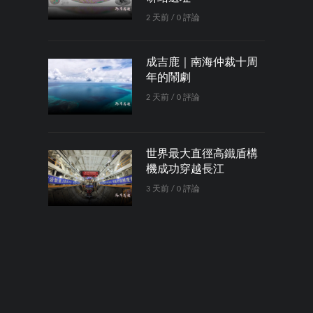
2 天前 / 0 評論
成吉鹿｜南海仲裁十周
年的鬧劇
2 天前 / 0 評論
世界最大直徑高鐵盾構
機成功穿越長江
3 天前 / 0 評論