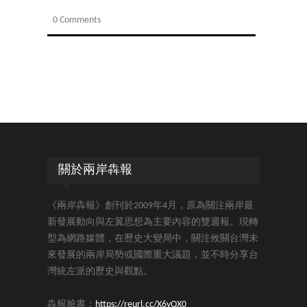
0 Comments
關於兩岸犇報
《兩岸犇報》創刊於2009年4月，原為關注兩岸最
新發展動向與左翼思想為主要內容的雙週報。現轉
型為網路媒體，在歷史大變局中，關注攸關台灣未
來發展的兩岸局勢或國際重大議題，並不時分享台
灣統左派的歷史與觀點。
犇報臉書：
https://reurl.cc/X6vQX0