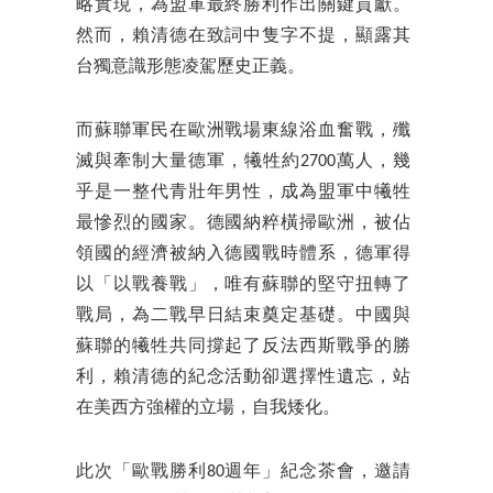
略實現，為盟軍最終勝利作出關鍵貢獻。
然而，賴清德在致詞中隻字不提，顯露其
台獨意識形態凌駕歷史正義。
而蘇聯軍民在歐洲戰場東線浴血奮戰，殲
滅與牽制大量德軍，犧牲約2700萬人，幾
乎是一整代青壯年男性，成為盟軍中犧牲
最慘烈的國家。德國納粹橫掃歐洲，被佔
領國的經濟被納入德國戰時體系，德軍得
以「以戰養戰」，唯有蘇聯的堅守扭轉了
戰局，為二戰早日結束奠定基礎。中國與
蘇聯的犧牲共同撐起了反法西斯戰爭的勝
利，賴清德的紀念活動卻選擇性遺忘，站
在美西方強權的立場，自我矮化。
此次「歐戰勝利80週年」紀念茶會，邀請