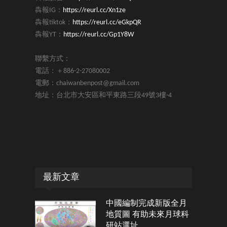
犇報IG：
https://reurl.cc/Xn1ze
犇報tiktok：
https://reurl.cc/eGkpQR
犇報YT：
https://reurl.cc/Gp1Y8W
聯繫方式：
電話：＋886-2-27080002
電郵：chaiwanbenpost@gmail.com
地址：台北市大安區和平東路三段49號3樓-4
最新文章
中國編制完成新版全月
地質圖 有助未來月球科
研站選址