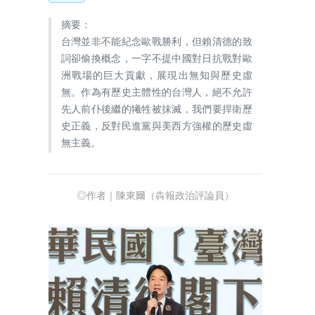
摘要：
台灣並非不能紀念歐戰勝利，但賴清德的致
詞卻偷換概念，一字不提中國對日抗戰對歐
洲戰場的巨大貢獻，展現出無知與歷史虛
無。作為有歷史主體性的台灣人，絕不允許
先人前仆後繼的犧牲被抹滅，我們要捍衛歷
史正義，反對民進黨與美西方強權的歷史虛
無主義。
◎作者｜陳東爾（犇報政治評論員）