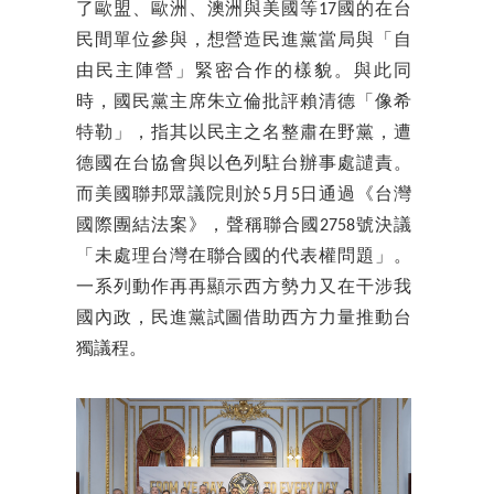
了歐盟、歐洲、澳洲與美國等17國的在台
民間單位參與，想營造民進黨當局與「自
由民主陣營」緊密合作的樣貌。與此同
時，國民黨主席朱立倫批評賴清德「像希
特勒」，指其以民主之名整肅在野黨，遭
德國在台協會與以色列駐台辦事處譴責。
而美國聯邦眾議院則於5月5日通過《台灣
國際團結法案》，聲稱聯合國2758號決議
「未處理台灣在聯合國的代表權問題」。
一系列動作再再顯示西方勢力又在干涉我
國內政，民進黨試圖借助西方力量推動台
獨議程。