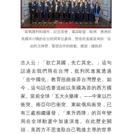
「歐戰勝利80週年」紀念茶會，邀請歐盟、歐洲、澳洲與
美國等17國的在台民間單位參與，營造民進黨當局與「自
由民主陣營」緊密合作的樣貌。圖源：總統府
古人云：「欲亡其國，先亡其史。」這句
話過去我們用在台灣，批判民進黨透過
「去中國化」教育扭曲操弄台灣歷史。如
今，這句話也要送給以美國為首的西方國
家。當前全球「五大火藥庫」——中東以巴
衝突、南亞印巴衝突、東歐俄烏衝突，已
有三處相繼爆發，「東升西降」的百年變
局在全球動盪中加速演進。在此歷史關
頭，美西方不思進取自己戰後主導的世界