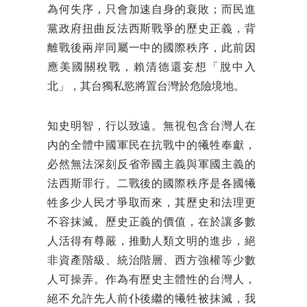
為何失序，只會加速自身的衰敗；而民進
黨政府扭曲反法西斯戰爭的歷史正義，背
離戰後兩岸同屬一中的國際秩序，此前因
應美國關稅戰，賴清德還妄想「脫中入
北」，其台獨私慾將置台灣於危險境地。
知史明智，行以致遠。無視包含台灣人在
內的全體中國軍民在抗戰中的犧牲奉獻，
必然無法深刻反省帝國主義與軍國主義的
法西斯罪行。二戰後的國際秩序是各國犧
牲多少人民才爭取而來，其歷史和法理更
不容抹滅。歷史正義的價值，在於讓多數
人活得有尊嚴，推動人類文明的進步，絕
非資產階級、統治階層、西方強權等少數
人可操弄。作為有歷史主體性的台灣人，
絕不允許先人前仆後繼的犧牲被抹滅，我