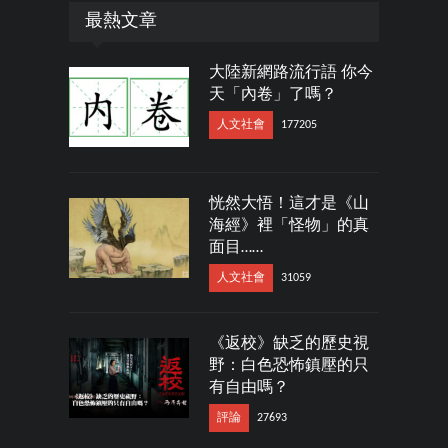
最熱文章
大陸新網路流行語 你今
天「內卷」了嗎？
人文社會
177205
恍然大悟！這才是《山
海經》裡「怪物」的真
面目……
人文社會
31059
《返校》缺乏的歷史視
野：白色恐怖鎮壓的只
有自由嗎？
評論
27693