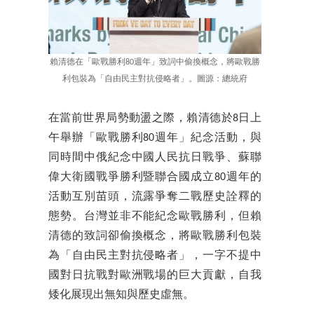
賴清德在「歐戰勝利80週年」致詞中偷換概念，將歐戰勝
利包裝為「自由民主對抗侵略者」。圖源：總統府
在當前世界局勢動盪之際，賴清德於8日上
午舉辦「歐戰勝利80週年」紀念活動，與
同時間中俄紀念中國人民抗日戰爭、蘇聯
偉大衛國戰爭勝利暨聯合國成立80週年的
活動互別苗頭，流露爭奪二戰歷史詮釋的
態勢。台灣並非不能紀念歐戰勝利，但賴
清德的致詞卻偷換概念，將歐戰勝利包裝
為「自由民主對抗侵略者」，一字不提中
國對日抗戰對歐洲戰場的巨大貢獻，自我
矮化展現出無知與歷史虛無。