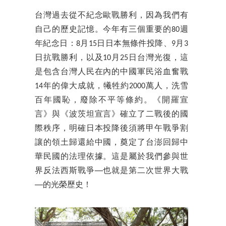
台灣過去從不紀念歐戰勝利，因為我們有
自己的歷史記憶。今年有三個重要的80週
年紀念日：8月15日日本無條件投降、9月3
日抗戰勝利，以及10月25日台灣光復，這
是包含台灣人民在內的中國軍民浴血奮戰
14年的偉大成就，犧牲約2000萬人，洗雪
百年國恥，廢除不平等條約。《開羅宣
言》與《波茨坦宣言》確立了二戰後的國
際秩序，明確日本投降後須將甲午戰爭割
讓的領土歸還給中國，奠定了台澎回歸中
華民國的法理依據。這是屬於我們參與世
界反法西斯戰爭──也就是第二次世界大戰
──的光榮歷史！