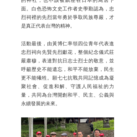
的神社，也不該被鎮壓在日本的鳥居下
面。白色恐怖文史工作者史學勤認為，忠
烈祠裡的先烈當年勇於爭取民族尊嚴，才
是真正代表台灣的精神。
活動最後，由黃博仁率領四位青年代表進
忠烈祠向先賢先烈獻花，整個紀念儀式莊
嚴肅穆，表達對抗日志士烈士的敬意，並
呼籲歷史不能遺忘，和平不能放棄，民生
更不能犧牲。願七七抗戰共同記憶成為凝
聚社會、促進和解、守護人民福祉的力
量，共同為台灣開創和平、民主、公義與
永續發展的未來。