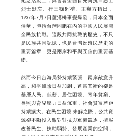
紀念活動上，與會者全體首先向抗日志士
烈士默哀、行三鞠躬禮。主辦方指出，
1937年7月7日蘆溝橋事變爆發，日本全面
侵華，包括台灣同胞在內的中國人民展開
全民族抗戰。這段共同抗戰的歷史，不只
是民族共同記憶，也是台灣反殖民歷史的
重要篇章，更是兩岸和平與互信的重要基
礎。
然而今日台海局勢持續緊張，兩岸敵意升
高，和平風險日益加劇，首當其衝的卻是
基層人民。低薪、居住困境、青年貧窮、
長照與育兒壓力日益沉重，社會貧富差距
持續擴大。在民生困境 未解之際，公共資
源卻不斷投入敵對對抗與軍備競逐，擠壓
改善民生、扶助弱勢、發展產業的空間，