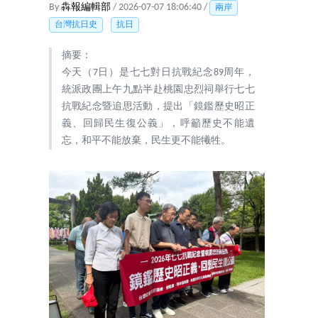
By
犇報編輯部
/ 2026-07-07 18:06:40 /
兩岸
台灣抗日史
抗日
摘要：
今天（7日）是七七對日抗戰紀念89周年，
統派政團上午九點半赴桃園忠烈祠舉行七七
抗戰紀念暨追思活動，提出「鏡鑑歷史昭正
義、回歸民生復公義」，呼籲歷史不能遺
忘，和平不能放棄，民生更不能犧牲。