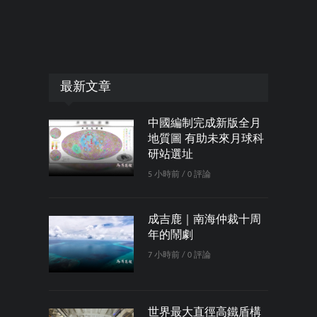
最新文章
中國編制完成新版全月
地質圖 有助未來月球科
研站選址
5 小時前 / 0 評論
成吉鹿｜南海仲裁十周
年的鬧劇
7 小時前 / 0 評論
世界最大直徑高鐵盾構