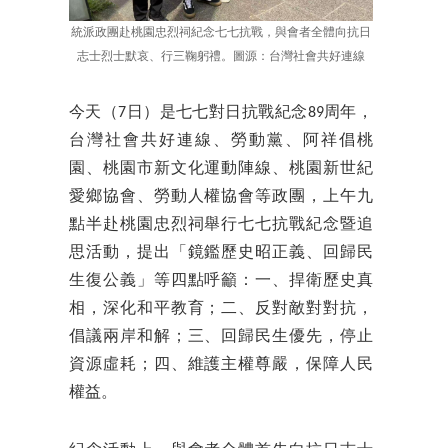
統派政團赴桃園忠烈祠紀念七七抗戰，與會者全體向抗日
志士烈士默哀、行三鞠躬禮。圖源：台灣社會共好連線
今天（7日）是七七對日抗戰紀念89周年，
台灣社會共好連線、勞動黨、阿祥倡桃
園、桃園市新文化運動陣線、桃園新世紀
愛鄉協會、勞動人權協會等政團，上午九
點半赴桃園忠烈祠舉行七七抗戰紀念暨追
思活動，提出「鏡鑑歷史昭正義、回歸民
生復公義」等四點呼籲：一、捍衛歷史真
相，深化和平教育；二、反對敵對對抗，
倡議兩岸和解；三、回歸民生優先，停止
資源虛耗；四、維護主權尊嚴，保障人民
權益。