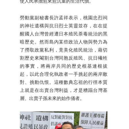
使人民承擔愈來愈沉重的生活代價。
勞動黨副秘書長許孟祥表示，桃園忠烈祠
的神社遺構與抗日烈士英靈並存，在在提
醒國人台灣曾經遭日本殖民荼毒統治的黑
暗歷史。然而島內某些政治人物與勢力為
了撈取政黨私利，竟美化殖民統治，藉切
割歷史來閹割台灣同胞反殖民、抗日犧牲
的事實，將兩岸共同的歷史根基連根拔
起，以此合理化執政者一手挑起的兩岸敵
對、挑動仇恨。這種數典忘祖的行徑本質
上就是在出賣台灣利益，才是糟蹋台灣基
層、出賣子孫未來的始作俑者。