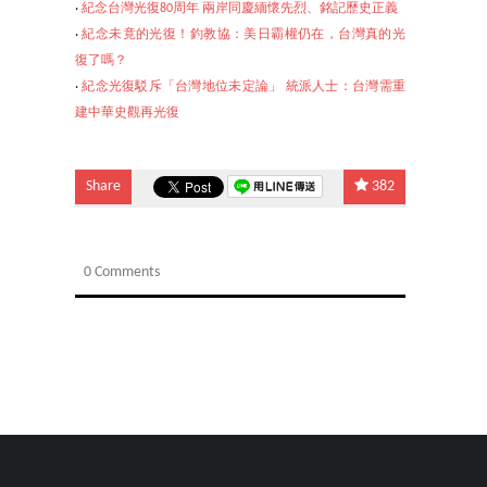
‧
紀念台灣光復80周年 兩岸同慶緬懷先烈、銘記歷史正義
‧
紀念未竟的光復！釣教協：美日霸權仍在，台灣真的光
復了嗎？
‧
紀念光復駁斥「台灣地位
未定論」 統派人士：台灣需重
建中華史觀再光復
Share
382
0 Comments