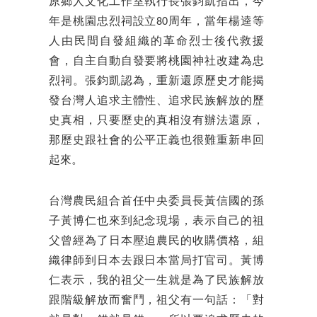
原鄉人文化工作室執行長張鈞凱指出，今
年是桃園忠烈祠設立80周年，當年楊逵等
人由民間自發組織的革命烈士後代救援
會，自主自動自發要將桃園神社改建為忠
烈祠。張鈞凱認為，重新還原歷史才能揭
發台灣人追求主體性、追求民族解放的歷
史真相，只要歷史的真相沒有辦法還原，
那歷史跟社會的公平正義也很難重新串回
起來。
台灣農民組合首任中央委員長黃信國的孫
子黃博仁也來到紀念現場，表示自己的祖
父曾經為了日本壓迫農民的收購價格，組
織律師到日本去跟日本當局打官司。黃博
仁表示，我的祖父一生就是為了民族解放
跟階級解放而奮鬥，祖父有一句話：「對