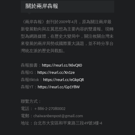
關於兩岸犇報
《兩岸犇報》創刊於2009年4月，原為關注兩岸最
新發展動向與左翼思想為主要內容的雙週報。現轉
型為網路媒體，在歷史大變局中，關注攸關台灣未
來發展的兩岸局勢或國際重大議題，並不時分享台
灣統左派的歷史與觀點。
犇報臉書：
https://reurl.cc/X6vQX0
犇報IG：
https://reurl.cc/Xn1ze
犇報tiktok：
https://reurl.cc/eGkpQR
犇報YT：
https://reurl.cc/Gp1Y8W
聯繫方式：
電話：＋886-2-27080002
電郵：chaiwanbenpost@gmail.com
地址：台北市大安區和平東路三段49號3樓-4