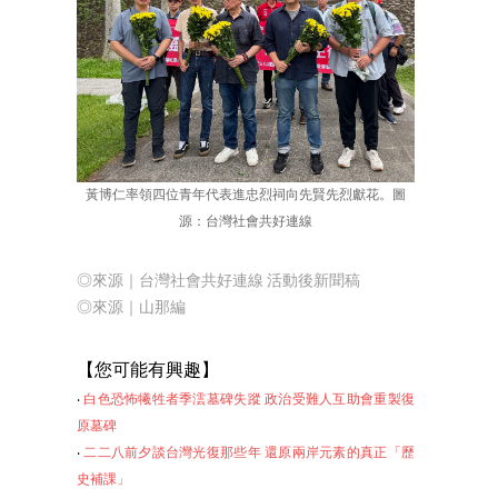
黃博仁率領四位青年代表進忠烈祠向先賢先烈獻花。圖
源：台灣社會共好連線
◎來源｜台灣社會共好連線 活動後新聞稿
◎來源｜山那編
【您可
能有興趣】
‧
白色恐怖犧牲者季澐墓碑失蹤 政治受難人互助會重製復
原墓碑
‧
二二八前夕談台灣光復那些年 還原兩岸元素的真正「歷
史補課」