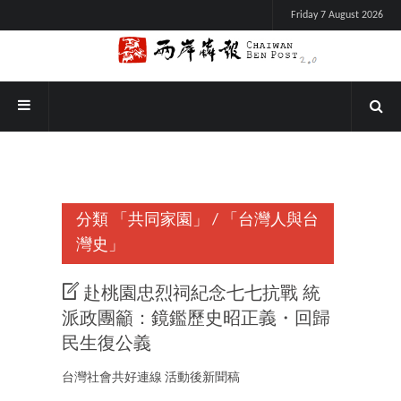
Friday 7 August 2026
分類
「共同家園」
/
「台灣人與台
灣史」
赴桃園忠烈祠紀念七七抗戰 統
派政團籲：鏡鑑歷史昭正義・回歸
民生復公義
台灣社會共好連線 活動後新聞稿