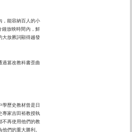
內，能容納百人的小
分鐘放映時間內，鮮
的大放厥詞顯得越發
通過篡改教科書歪曲
中學歷史教材曾是日
史專家吉田裕教授執
都不再使用他們的教
為他們的重大勝利。