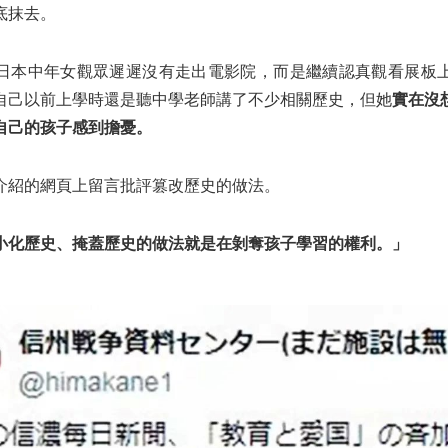
底抹去。
日本中年女觀眾遲遲沒有走出電影院，而是繼續認真觀看展板
自己以前上學時還是聽中學老師講了不少相關歷史，但她
實在沒
自己的孩子感到擔憂。
介紹的網頁上留言批評篡改歷史的做法。
小化歷史、掩蓋歷史的做法就是在剝奪孩子學習的權利。」