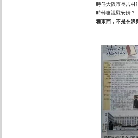
時任大阪市長吉村
時幹嘛說慰安婦？
種東西，不是在浪