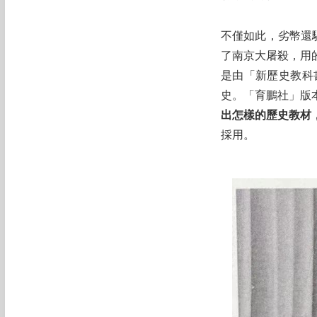
不僅如此，劣幣還
了南京大屠殺，用
是由「新歷史教科
史。「育鵬社」版
出怎樣的歷史教材
採用。