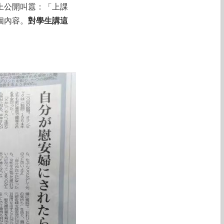
上公開叫囂：「上課
個內容。
對學生講這