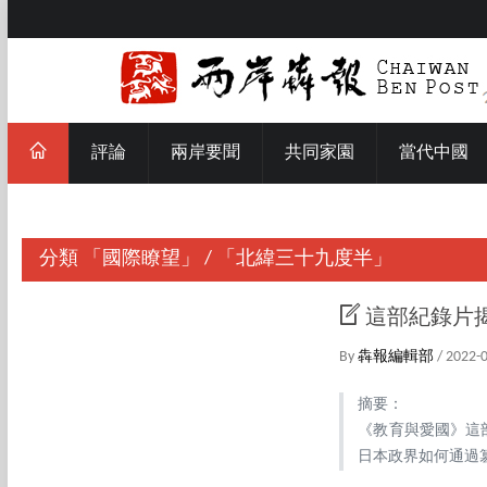
評論
兩岸要聞
共同家園
當代中國
分類
「國際瞭望」
/
「北緯三十九度半」
這部紀錄片
By
犇報編輯部
/ 2022-
摘要：
《教育與愛國》這
日本政界如何通過