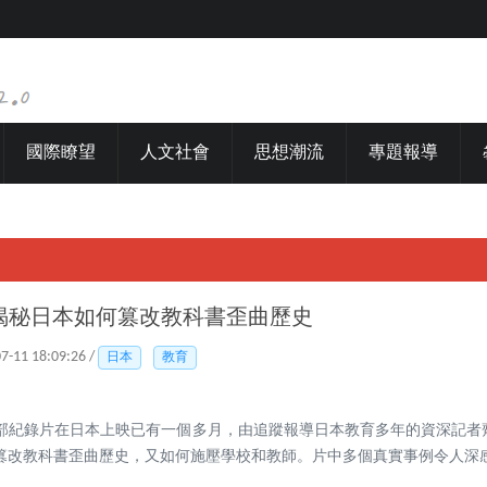
國際瞭望
人文社會
思想潮流
專題報導
揭秘日本如何篡改教科書歪曲歷史
07-11 18:09:26 /
日本
教育
部紀錄片在日本上映已有一個多月，由追蹤報導日本教育多年的資深記者
篡改教科書歪曲歷史，又如何施壓學校和教師。片中多個真實事例令人深