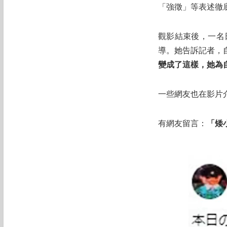
「強徵」等表述徹
觀影結束後，一名
導。她告訴記者，
變成了這樣，她為
一些網友也在影片
有網友留言：
「矮