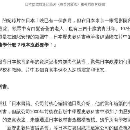
日本媒體對於紀錄片《教育與愛國》報導的影片擷圖
》的紀錄片在日本上映已有一個多月，但在日本東京一家電影院
虛席。觀眾中有白髮蒼蒼的老人，也有三四十歲的青壯年。107
越是在如此安靜的氛圍中，日本歷史教科書執筆者伊藤隆在片中
能學什麼？根本沒必要學！」
報導日本教育多年的資深記者齊加尚代執導，聚焦日本政界如何
學校和教師。片中多個真實事例令人深感震驚和憤怒。
科書。
版社「日本書籍」公司前核心編輯池田剛介紹，他們當年編纂的
科書，但該公司2000年前後在新版中學歷史教科書中添加了由歷
」的史實表述，未能通過日本教材審查機構審核。幾乎所有學校
。「新歷史教科書編纂會」等日本右翼組織把這家公司的破產視