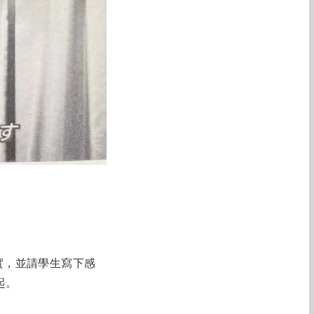
實，並請學生寫下感
起。