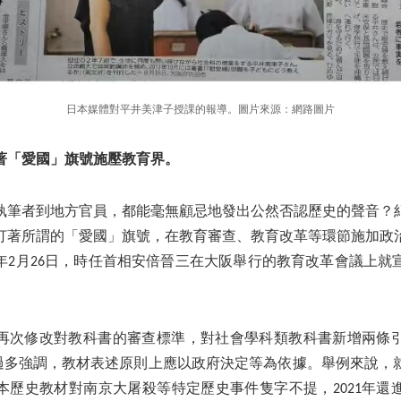
日本媒體對平井美津子授課的報導。圖片來源：網路圖片
著「愛國」旗號施壓教育界。
執筆者到地方官員，都能毫無顧忌地發出公然否認歷史的聲音？
打著所謂的「愛國」旗號，在教育審查、教育改革等環節施加政
2年2月26日，時任首相安倍晉三在大阪舉行的教育改革會議上
政府再次修改對教科書的審查標準，對社會學科類教科書新增兩條
過多強調，教材表述原則上應以政府決定等為依據。舉例來說，
本歷史教材對南京大屠殺等特定歷史事件隻字不提，2021年還