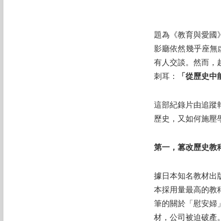
題為《教育與愛國
影廳依然幾乎座無
有人交談。然而，
刺耳：
「從歷史中
這部紀錄片由追蹤
歷史，又如何施壓
第一，篡改歷史教
據日本知名教材出
本採用量最高的教
筆的關於「慰安婦
材，公司被迫破產