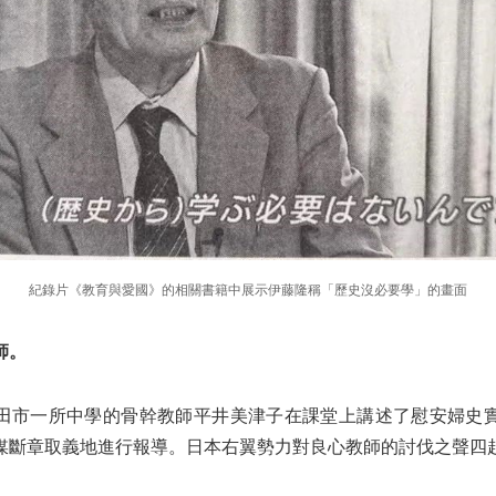
紀錄片《教育與愛國》的相關書籍中展示伊藤隆稱「歷史沒必要學」的畫面
師。
府吹田市一所中學的骨幹教師平井美津子在課堂上講述了慰安婦史
媒斷章取義地進行報導。日本右翼勢力對良心教師的討伐之聲四