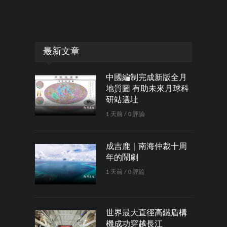
最新文章
中國編制完成新版全月
地質圖 有助未來月球科
研站選址
1 天前 / 0 評論
成吉鹿｜南海仲裁十周
年的鬧劇
1 天前 / 0 評論
世界最大直徑高鐵盾構
機成功穿越長江