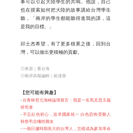
事可以引起大陸學生的共鳴。他說，自己
也在摸索如何把大陸的故事講給台灣學生
聽，「兩岸的學生都能聽得進我的課，這
是我的目標。」
邱士杰希望，有了更多積累之後，回到台
灣，可以做出更積極的貢獻。
◎來源｜看台海
◎兩岸犇報編輯｜歐達善
【您可能有
興趣】
‧
台青林哲元海峽論壇發言：我是一名馬克思主義
研究者
‧
不忘紅色初心，追求國家統一 白色恐怖受難人
秋祭弔念犧牲難友
‧
一個日據時期長大的台灣人，怎樣成為參加革命