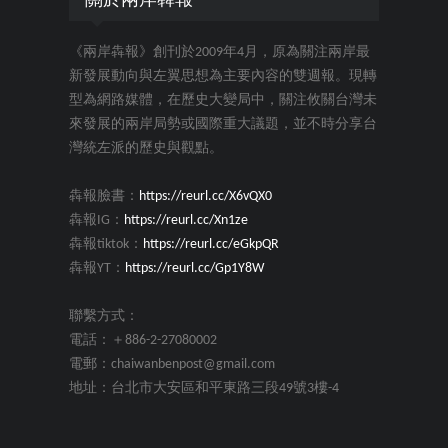
關於兩岸犇報
《兩岸犇報》創刊於2009年4月，原為關注兩岸最
新發展動向與左翼思想為主要內容的雙週報。現轉
型為網路媒體，在歷史大變局中，關注攸關台灣未
來發展的兩岸局勢或國際重大議題，並不時分享台
灣統左派的歷史與觀點。
犇報臉書：
https://reurl.cc/X6vQX0
犇報IG：
https://reurl.cc/Xn1ze
犇報tiktok：
https://reurl.cc/eGkpQR
犇報YT：
https://reurl.cc/Gp1Y8W
聯繫方式：
電話：＋886-2-27080002
電郵：chaiwanbenpost@gmail.com
地址：台北市大安區和平東路三段49號3樓-4