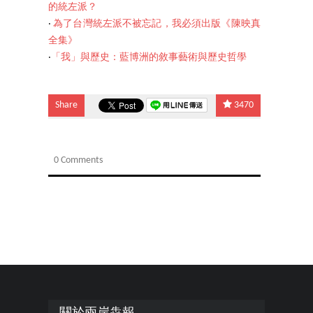
的統左派？
‧
為了台灣統左派不被忘記，我必須出版《陳映真
全集》
‧
「我」與歷史：藍博洲的敘事藝術與歷史哲學
Share
3470
0 Comments