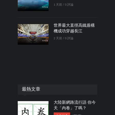
1 天前 / 0 評論
世界最大直徑高鐵盾構
機成功穿越長江
2 天前 / 0 評論
最熱文章
大陸新網路流行語 你今
天「內卷」了嗎？