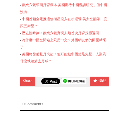
‧
嫦娥六號帶回月背樣本 美國期待中國邀請研究，但中國
沒有
‧
中國首顆全電推通信衛星投入在軌運營 美太空部隊一度
跟丟衛星？
‧
歷史性時刻！嫦娥六號實現人類首次月背採樣返回
‧
為什麼中國空間站上只用中文？外國網友們的回覆精采
了
‧
美國將發射登月火
箭！但可能被中國捷足先登，人類為
什麼執著於去月球？
Share
1862
0 Comments