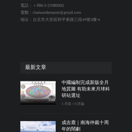
電話：＋886-2-27080002
電郵：chaiwanbenpost@gmail.com
地址：台北市大安區和平東路三段49號3樓-4
最新文章
中國編制完成新版全月
地質圖 有助未來月球科
研站選址
1 天前 / 0 評論
成吉鹿｜南海仲裁十周
年的鬧劇