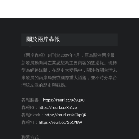
關於兩岸犇報
《兩岸犇報》創刊於2009年4月，原為關注兩岸最
新發展動向與左翼思想為主要內容的雙週報。現轉
型為網路媒體，在歷史大變局中，關注攸關台灣未
來發展的兩岸局勢或國際重大議題，並不時分享台
灣統左派的歷史與觀點。
犇報臉書：
https://reurl.cc/X6vQX0
犇報IG：
https://reurl.cc/Xn1ze
犇報tiktok：
https://reurl.cc/eGkpQR
犇報YT：
https://reurl.cc/Gp1Y8W
聯繫方式：