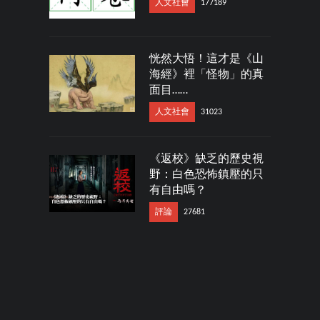
人文社會
177189
恍然大悟！這才是《山
海經》裡「怪物」的真
面目……
人文社會
31023
《返校》缺乏的歷史視
野：白色恐怖鎮壓的只
有自由嗎？
評論
27681