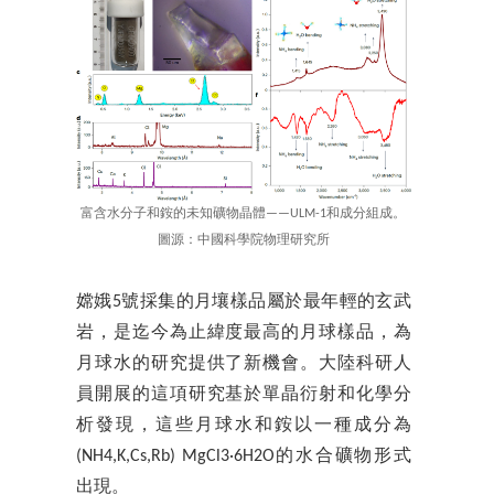
富含水分子和銨的未知礦物晶體——ULM-1和成分組成。
圖源：中國科學院物理研究所
嫦娥5號採集的月壤樣品屬於最年輕的玄武
岩，是迄今為止緯度最高的月球樣品，為
月球水的研究提供了新機會。大陸科研人
員開展的這項研究基於單晶衍射和化學分
析發現，這些月球水和銨以一種成分為
(NH4,K,Cs,Rb) MgCl3·6H2O的水合礦物形式
出現。