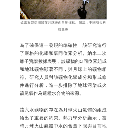
嫦娥五號探測器在月球表面自動採樣。圖源：中國航天科
技集團
為了確保這一發現的準確性，該研究進行
了嚴格的化學和氯同位素分析。納米二次
離子質譜數據表明，該礦物的Cl同位素組成
和地球礦物顯著不同，與月球上的礦物相
符。研究人員對該礦物化學成分和形成條
件進行分析，進一步排除了地球污染或火
箭尾氣作為這種水合物的來源。
該六水礦物的存在為月球火山氣體的組成
給出了重要的約束。熱力學分析顯示，當
時月球火山氣體中水的含量下限與目前地