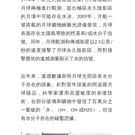
月球兩極進行觀測，提出極區永久陰影區
的月壤中可能存在水冰。2009年，月船一
號搭載的月球礦物繪圖光譜儀發現，月球
表面存在太陽風導致的羥基和/或水分子信
號。同年，月球觀測和傳感衛星以2.5公里/
秒的速度撞擊了月球永久陰影區，而對撞
擊塵埃的遙感測量顯示了水的信號。
近年來，遙感數據表明月球光照區有水分
子存在的跡象。針對當年採集的阿波羅月
球樣品，科學家運用高靈敏度的表徵技
術，在部分玻璃和礦物中發現了百萬分之
一量級的「水」（H+、OH-或H2O），但沒
有水分子存在的確鑿證據。