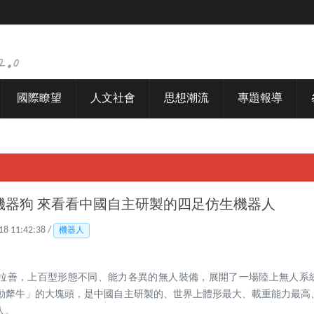
國際瞭望
人文社會
思想潮流
專題報導
機器狗 來看看中國自主研製的四足仿生機器人
18 11:42:38 /
機器人
拉善，上百型形態不同、能力各異的無人裝備，展開了一場陸上無人系
動犛牛」的大塊頭，是中國自主研製的、世界上體形最大、載重能力最高
人。