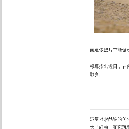
而這張照片中能健
報導指出近日，在
戰賽。
這隻外形酷酷的仿
犬「紅梅」和它玩