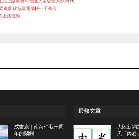
式上路收費 中國無人駕駛進入2.0時代
要進展 比超級電腦快一千萬倍
鄲上路值勤
最熱文章
成吉鹿｜南海仲裁十周
大陸新網
年的鬧劇
天「內卷