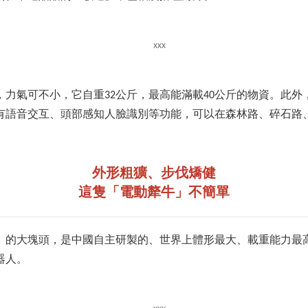
，力氣可不小，它自重32公斤，最高能滿載40公斤的物資。此外
有語音交互、頭部感知人臉識別等功能，可以在森林路、碎石路
外形粗獷、步伐矯健
這隻「電動犛牛」不簡單
」的大塊頭，是中國自主研製的、世界上體形最大、載重能力最
器人。