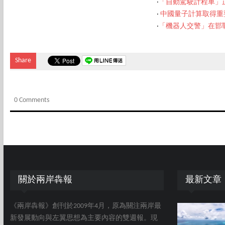
‧
「自動駕駛計程車」正
‧
中國量子計算取得重
‧
「機器人交警」在邯
Share
0 Comments
關於兩岸犇報
最新文章
《兩岸犇報》創刊於2009年4月，原為關注兩岸最
新發展動向與左翼思想為主要內容的雙週報。現