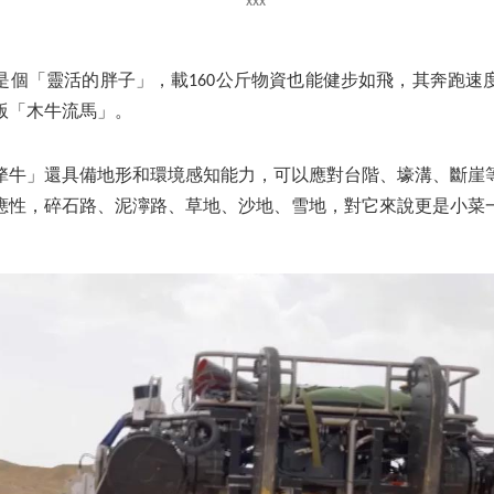
是個「靈活的胖子」，載160公斤物資也能健步如飛，其奔跑速
版「木牛流馬」。
犛牛」還具備地形和環境感知能力，可以應對台階、壕溝、斷崖
應性，碎石路、泥濘路、草地、沙地、雪地，對它來說更是小菜