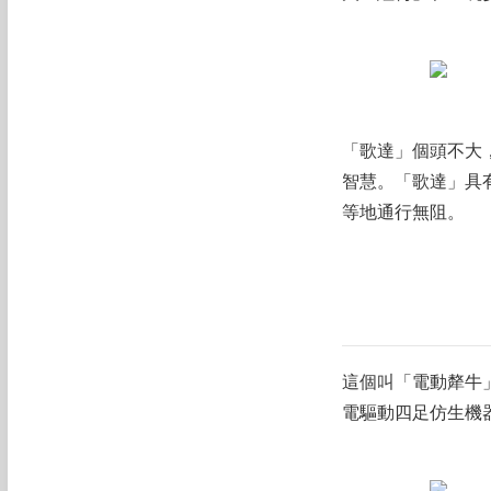
「歌達」個頭不大
智慧。「歌達」具
等地通行無阻。
這個叫「電動犛牛
電驅動四足仿生機