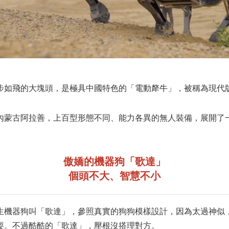
步如飛的大塊頭，是極具中國特色的「電動犛牛」，被稱為現代
內蒙古阿拉善，上百型形態不同、能力各異的無人裝備，展開了
傲嬌的機器狗「歌達」
個頭不大、智慧不小
生機器狗叫「歌達」，參照真實的狗狗模樣設計，因為太過神似
耍。不過酷酷的「歌達」，壓根沒搭理對方。