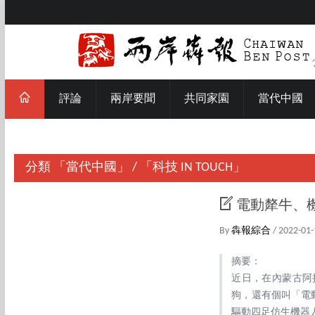
評論
兩岸要聞
共同家園
當代中國
分類
「當代中國」
/
「科技 IN TOUCH」
電動犛牛、
By
犇報綜合
/ 2022-01-
摘要：
近日，在內蒙古阿
狗，還有個叫「電
驅動四足仿生機器