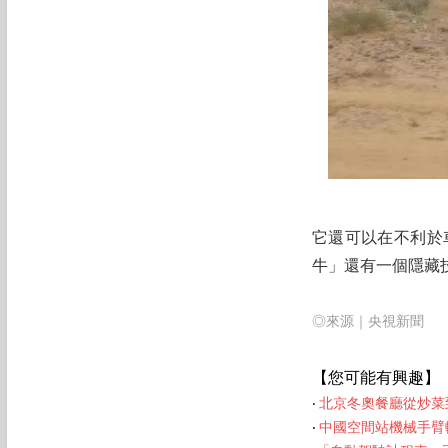
它還可以在不利於
牛」還有一個隱藏
◎來源｜央視新聞
【您可能有興趣】
‧
北京冬奧餐廳從炒菜
‧
中國空間站機械手臂