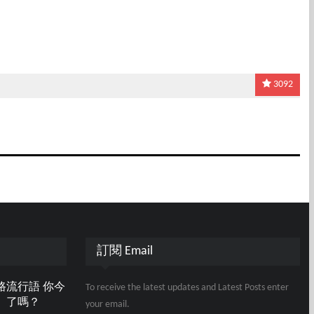
3092
訂閱 Email
路流行語 你今
To receive the latest updates and Latest Posts enter
」了嗎？
your email.