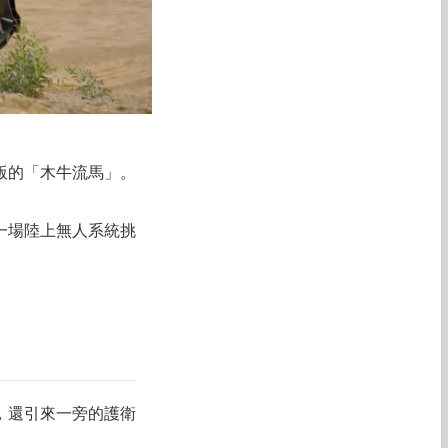
版的「木牛流馬」。
一場陸上無人系統挑
，還引來一旁的護衛