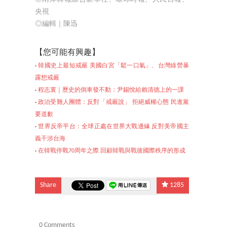
央視
◎編輯｜陳迅
【
您可能有興趣】
‧
韓國史上最短戒嚴 美國白宮「鬆一口氣」、台灣綠營暴
露想戒嚴
‧
程志寰｜歷史的倒車發不動：尹錫悅給賴清德上的一課
‧
政治受難人團體：反對「戒嚴說」 拒絕威權心態 民進黨
要道歉
‧
世界反帝平台：全球正處在世界大戰邊緣 反對美帝國主
義干涉台海
‧
在韓戰停戰70周年之
際 回顧韓戰與戰後國際秩序的形成
Share
1285
0 Comments