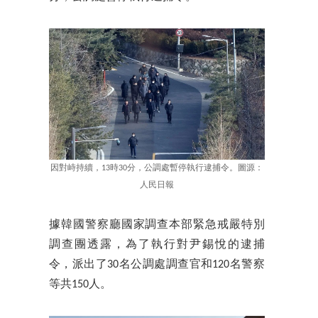
因對峙持續，13時30分，公調處暫停執行逮捕令。圖源：
人民日報
據韓國警察廳國家調查本部緊急戒嚴特別
調查團透露，為了執行對尹錫悅的逮捕
令，派出了30名公調處調查官和120名警察
等共150人。