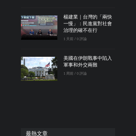
楊建業｜台灣的「兩快
一慢」：民進黨對社會
治理的確不在行
1 天前 / 0 評論
美國在伊朗戰事中陷入
軍事和外交兩難
1 周前 / 0 評論
最熱文章