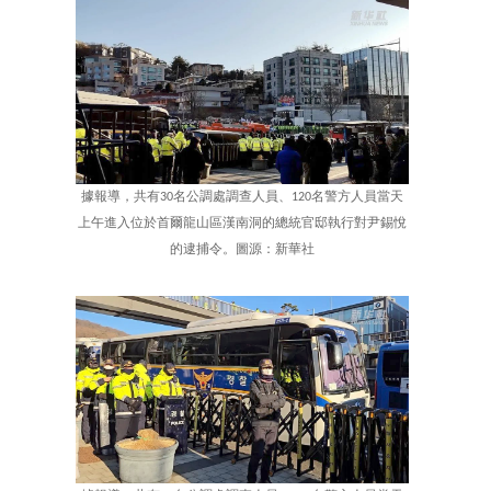
據報導，共有30名公調處調查人員、120名警方人員當天
上午進入位於首爾龍山區漢南洞的總統官邸執行對尹錫悅
的逮捕令。圖源：新華社