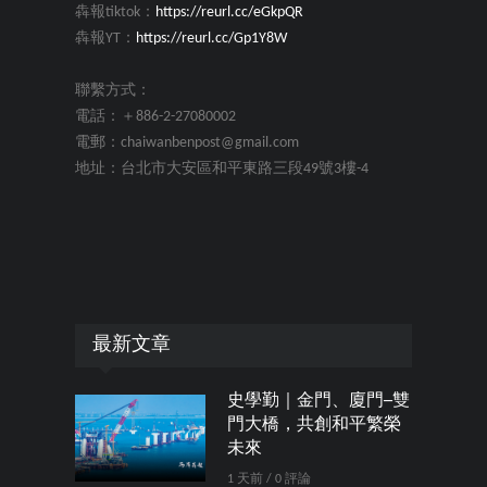
犇報tiktok：
https://reurl.cc/eGkpQR
犇報YT：
https://reurl.cc/Gp1Y8W
聯繫方式：
電話：＋886-2-27080002
電郵：chaiwanbenpost@gmail.com
地址：台北市大安區和平東路三段49號3樓-4
最新文章
史學勤｜金門、廈門─雙
門大橋，共創和平繁榮
未來
1 天前 / 0 評論