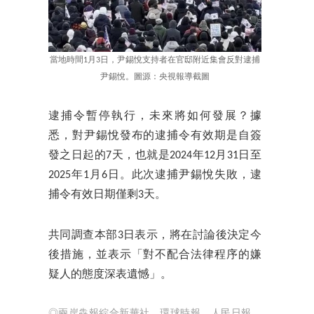
當地時間1月3日，尹錫悅支持者在官邸附近集會反對逮捕
尹錫悅。圖源：央視報導截圖
逮捕令暫停執行，未來將如何發展？據
悉，對尹錫悅發布的逮捕令有效期是自簽
發之日起的7天，也就是2024年12月31日至
2025年1月6日。此次逮捕尹錫悅失敗，逮
捕令有效日期僅剩3天。
共同調查本部3日表示，將在討論後決定今
後措施，並表示「對不配合法律程序的嫌
疑人的態度深表遺憾」。
◎兩岸犇報綜合新華社、環球時報、人民日報、