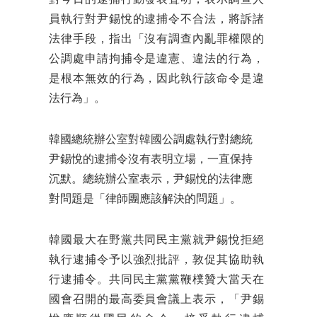
員執行對尹錫悅的逮捕令不合法，將訴諸
法律手段，指出「沒有調查內亂罪權限的
公調處申請拘捕令是違憲、違法的行為，
是根本無效的行為，因此執行該命令是違
法行為」。
韓國總統辦公室對韓國公調處執行對總統
尹錫悅的逮捕令沒有表明立場，一直保持
沉默。總統辦公室表示，尹錫悅的法律應
對問題是「律師團應該解決的問題」。
韓國最大在野黨共同民主黨就尹錫悅拒絕
執行逮捕令予以強烈批評，敦促其協助執
行逮捕令。共同民主黨黨鞭樸贊大當天在
國會召開的最高委員會議上表示，「尹錫