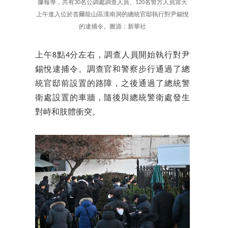
據報導，共有30名公調處調查人員、120名警方人員當天
上午進入位於首爾龍山區漢南洞的總統官邸執行對尹錫悅
的逮捕令。圖源：新華社
上午8點4分左右，調查人員開始執行對尹
錫悅逮捕令。調查官和警察步行通過了總
統官邸前設置的路障，之後通過了總統警
衛處設置的車牆，隨後與總統警衛處發生
對峙和肢體衝突。