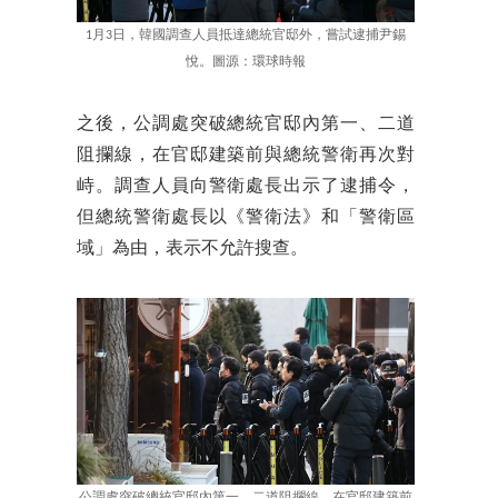
1月3日，韓國調查人員抵達總統官邸外，嘗試逮捕尹錫
悅。圖源：環球時報
之後，公調處突破總統官邸內第一、二道
阻攔線，在官邸建築前與總統警衛再次對
峙。調查人員向警衛處長出示了逮捕令，
但總統警衛處長以《警衛法》和「警衛區
域」為由，表示不允許搜查。
公調處突破總統官邸內第一、二道阻攔線，在官邸建築前