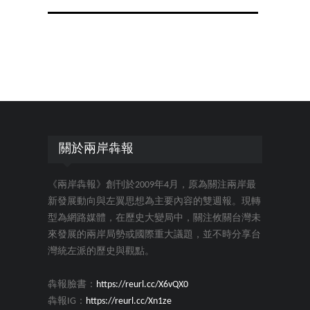
關於兩岸犇報
《兩岸犇報》創刊於2009年4月，原為關注兩岸最
新發展動向與左翼思想為主要內容的雙週報。現轉
型為網路媒體，在歷史大變局中，關注攸關台灣未
來發展的兩岸局勢或國際重大議題，並不時分享台
灣統左派的歷史與觀點。
犇報臉書：
https://reurl.cc/X6vQX0
犇報IG：
https://reurl.cc/Xn1ze