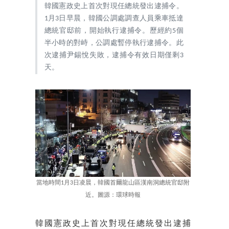
韓國憲政史上首次對現任總統發出逮捕令。
1月3日早晨，韓國公調處調查人員乘車抵達
總統官邸前，開始執行逮捕令。歷經約5個
半小時的對峙，公調處暫停執行逮捕令。此
次逮捕尹錫悅失敗，逮捕令有效日期僅剩3
天。
當地時間1月3日凌晨，韓國首爾龍山區漢南洞總統官邸附
近。圖源：環球時報
韓國憲政史上首次對現任總統發出逮捕