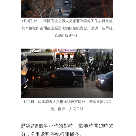
1月3日上午，韓國高級公職人員犯罪調查處工作人員乘坐
的車輛駛向首爾龍山區漢南洞的總統官邸。圖源：新華社
&紐西斯通訊社
1月3日，韓國調查人員抵達總統官邸外，嘗試逮捕尹錫
悅。圖源：人民日報
歷經約5個半小時的對峙，當地時間13時30
分，公調處暫停執行逮捕令。