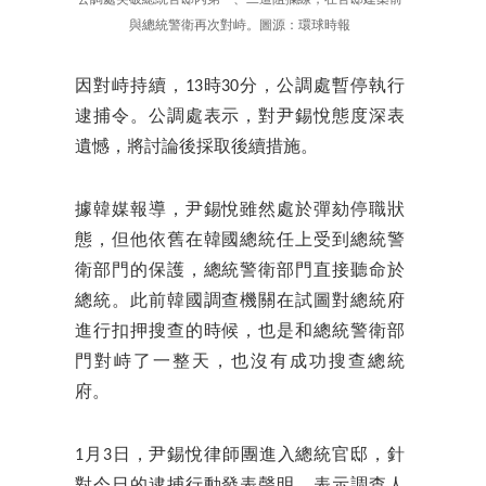
與總統警衛再次對峙。圖源：環球時報
因對峙持續，13時30分，公調處暫停執行
逮捕令。公調處表示，對尹錫悅態度深表
遺憾，將討論後採取後續措施。
據韓媒報導，尹錫悅雖然處於彈劾停職狀
態，但他依舊在韓國總統任上受到總統警
衛部門的保護，總統警衛部門直接聽命於
總統。此前韓國調查機關在試圖對總統府
進行扣押搜查的時候，也是和總統警衛部
門對峙了一整天，也沒有成功搜查總統
府。
1月3日，尹錫悅律師團進入總統官邸，針
對今日的逮捕行動發表聲明，表示調查人