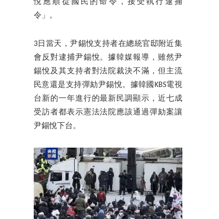
悅應順從國民的命令，接受執行逮捕
令」。
3日當天，尹錫悅支持者在總統官邸附近集
會反對逮捕尹錫悅。據韓媒報導，雖然尹
錫悅及其支持者對法院裁決不滿，但主流
民意還是支持彈劾尹錫悅。據韓國KBS電視
台新的一年進行的最新民調顯示，近七成
受訪者都表示憲法法院應該通過彈劾案讓
尹錫悅下台。