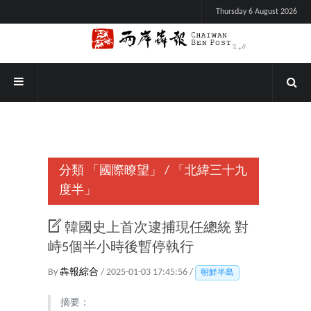
Thursday 6 August 2026
分類
「國際瞭望」
/
「北緯三十九
度半」
韓國史上首次逮捕現任總統 對
峙5個半小時後暫停執行
By
犇報綜合
/ 2025-01-03 17:45:56 /
朝鮮半島
摘要：