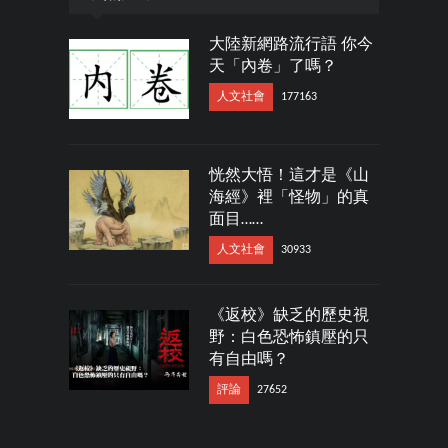
大陸新網路流行語 你今
天「內卷」了嗎？
人文社會
177163
恍然大悟！這才是《山
海經》裡「怪物」的真
面目……
人文社會
30933
《返校》缺乏的歷史視
野：白色恐怖鎮壓的只
有自由嗎？
評論
27652