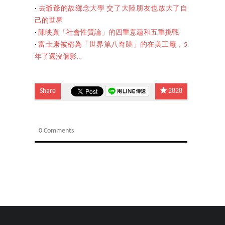
‧
去爺爺的故鄉念大學 交了大陸朋友也放大了自
己的世界
‧
陳映真「社會性質論」的四重意蘊和五重挑戰
‧
富士康被稱為「世界第八奇跡」的在美工廠，5
年了還沒個影…
Share
2828
0 Comments