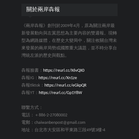
關於兩岸犇報
《兩岸犇報》創刊於2009年4月，原為關注兩岸最
新發展動向與左翼思想為主要內容的雙週報。現轉
型為網路媒體，在歷史大變局中，關注攸關台灣未
來發展的兩岸局勢或國際重大議題，並不時分享台
灣統左派的歷史與觀點。
犇報臉書：
https://reurl.cc/X6vQX0
犇報IG：
https://reurl.cc/Xn1ze
犇報tiktok：
https://reurl.cc/eGkpQR
犇報YT：
https://reurl.cc/Gp1Y8W
聯繫方式：
電話：＋886-2-27080002
電郵：chaiwanbenpost@gmail.com
地址：台北市大安區和平東路三段49號3樓-4