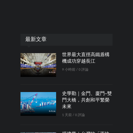
最新文章
世界最大直徑高鐵盾構
機成功穿越長江
9 小時前 / 0 評論
史學勤｜金門、廈門─雙
門大橋，共創和平繁榮
未來
1 天前 / 0 評論