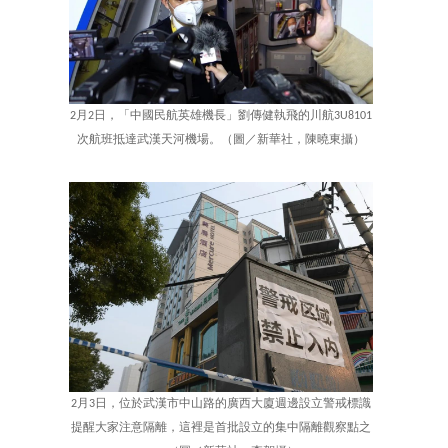
2月2日，「中國民航英雄機長」劉傳健執飛的川航3U8101
次航班抵達武漢天河機場。（圖／新華社，陳曉東攝）
2月3日，位於武漢市中山路的廣西大廈週邊設立警戒標識
提醒大家注意隔離，這裡是首批設立的集中隔離觀察點之