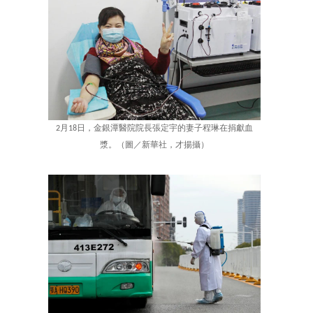
2月18日，金銀潭醫院院長張定宇的妻子程琳在捐獻血
漿。（圖／新華社，才揚攝）