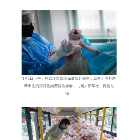
3月1日下午，在武漢市婦幼保健院分娩室，助產士吳丹將
新出生的寶寶抱給產婦劉婷看。（圖／新華社，肖藝九
攝）