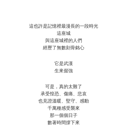
這也許是記憶裡最漫長的一段時光
這座城
與這座城裡的人們
經歷了無數刻骨銘心
它是武漢
生來倔強
可是，真的太難了
承受惶恐、傷痛、悲哀
也見證溫暖、堅守、感動
千萬種感受襲來
那一個個日子
數著時間撐下來