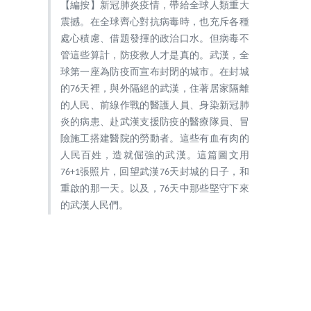
【編按】新冠肺炎疫情，帶給全球人類重大
震撼。在全球齊心對抗病毒時，也充斥各種
處心積慮、借題發揮的政治口水。但病毒不
管這些算計，防疫救人才是真的。武漢，全
球第一座為防疫而宣布封閉的城市。在封城
的76天裡，與外隔絕的武漢，住著居家隔離
的人民、前線作戰的醫護人員、身染新冠肺
炎的病患、赴武漢支援防疫的醫療隊員、冒
險施工搭建醫院的勞動者。這些有血有肉的
人民百姓，造就倔強的武漢。這篇圖文用
76+1張照片，回望武漢76天封城的日子，和
重啟的那一天。以及，76天中那些堅守下來
的武漢人民們。