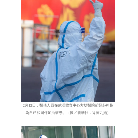
2月12日，醫務人員在武漢體育中心方艙醫院前豎起拇指
為自己和同伴加油鼓勁。（圖／新華社，肖藝九攝）