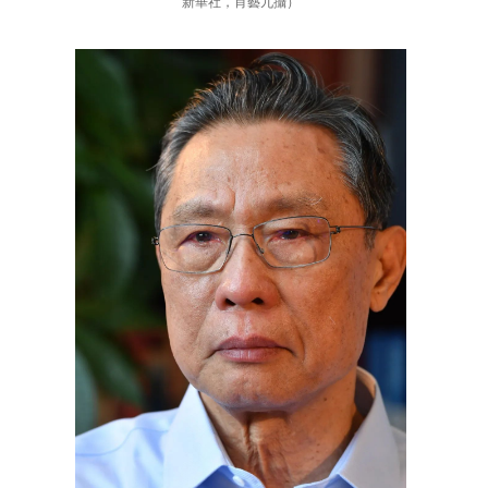
新華社，肖藝九攝）