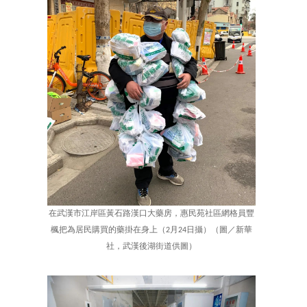
在武漢市江岸區黃石路漢口大藥房，惠民苑社區網格員豐
楓把為居民購買的藥掛在身上（2月24日攝）（圖／新華
社，武漢後湖街道供圖）