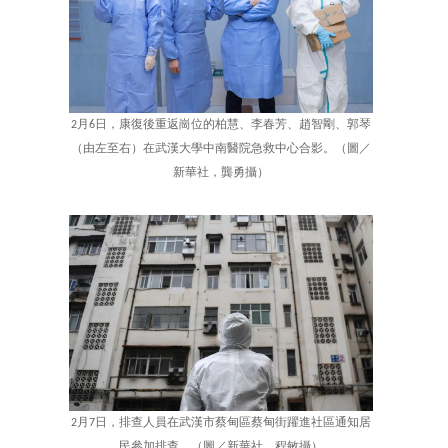
2月6日，康復後重返崗位的柏慧、李春芳、趙智剛、郭琴
（由左至右）在武漢大學中南醫院急救中心合影。（圖／
新華社，龔勇攝）
2月7日，排查人員在武漢市蔡甸區蔡甸街躍進社區通知居
民參加排查。（圖／新華社，程敏攝）