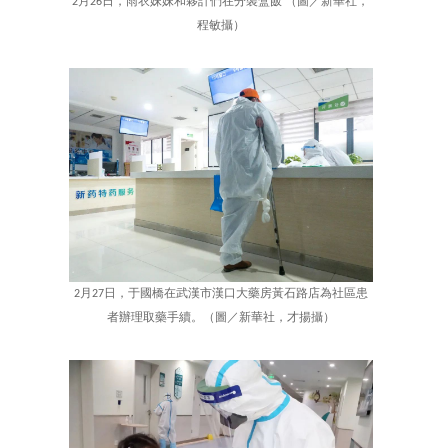
2月26日，雨衣妹妹和夥計們在分裝盒飯 （圖／新華社，
程敏攝）
2月27日，于國橋在武漢市漢口大藥房黃石路店為社區患
者辦理取藥手續。（圖／新華社，才揚攝）