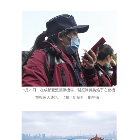
1月25日，在成都雙流國際機場，醫療隊員吳焰宇在登機
前與家人通話。（圖／新華社，劉坤攝）