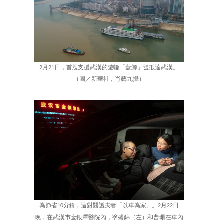
2月21日，首艘支援武漢的遊輪「藍鯨」號抵達武漢。
（圖／新華社，肖藝九攝）
為節省10分鐘，這對醫護夫妻「以車為家」。2月22日
晚，在武漢市金銀潭醫院內，塗盛錦（左）和曹珊在車內