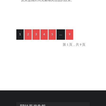
及其盟國對烏克蘭極其愚蠢的政策。
1
2
3
4
5
...
9
第 1 頁，共 9 頁