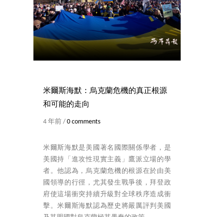
米爾斯海默：烏克蘭危機的真正根源
和可能的走向
4 年前 /
0 comments
米爾斯海默是美國著名國際關係學者，是
美國持「進攻性現實主義」鷹派立場的學
者。他認為，烏克蘭危機的根源在於由美
國領導的行徑，尤其發生戰爭後，拜登政
府使這場衝突持續升級對全球秩序造成衝
擊。米爾斯海默認為歷史將嚴厲評判美國