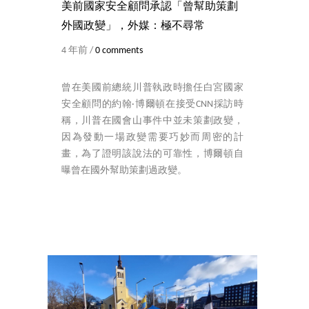
美前國家安全顧問承認「曾幫助策劃
外國政變」，外媒：極不尋常
4 年前 /
0 comments
曾在美國前總統川普執政時擔任白宮國家
安全顧問的約翰·博爾頓在接受CNN採訪時
稱，川普在國會山事件中並未策劃政變，
因為發動一場政變需要巧妙而周密的計
畫，為了證明該說法的可靠性，博爾頓自
曝曾在國外幫助策劃過政變。