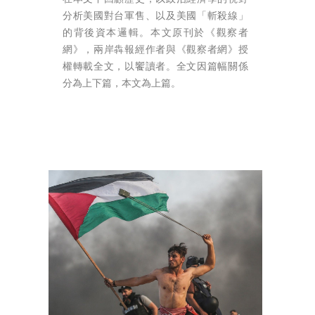
分析美國對台軍售、以及美國「斬殺線」
的背後資本邏輯。本文原刊於《觀察者
網》，兩岸犇報經作者與《觀察者網》授
權轉載全文，以饗讀者。全文因篇幅關係
分為上下篇，本文為上篇。