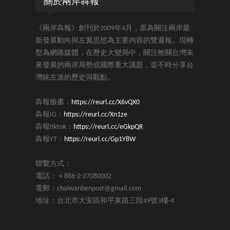
關於兩岸犇報
《兩岸犇報》創刊於2009年4月，原為關注兩岸最
新發展動向與左翼思想為主要內容的雙週報。現轉
型為網路媒體，在歷史大變局中，關注攸關台灣未
來發展的兩岸局勢或國際重大議題，並不時分享台
灣統左派的歷史與觀點。
犇報臉書：
https://reurl.cc/X6vQX0
犇報IG：
https://reurl.cc/Xn1ze
犇報tiktok：
https://reurl.cc/eGkpQR
犇報YT：
https://reurl.cc/Gp1Y8W
聯繫方式：
電話：＋886-2-27080002
電郵：chaiwanbenpost@gmail.com
地址：台北市大安區和平東路三段49號3樓-4