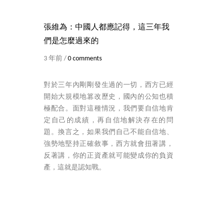
張維為：中國人都應記得，這三年我
們是怎麼過來的
3 年前 /
0 comments
對於三年內剛剛發生過的一切，西方已經
開始大規模地篡改歷史，國內的公知也積
極配合。面對這種情況，我們要自信地肯
定自己的成績，再自信地解決存在的問
題。換言之，如果我們自己不能自信地、
強勢地堅持正確敘事，西方就會扭著講，
反著講，你的正資產就可能變成你的負資
產，這就是認知戰。