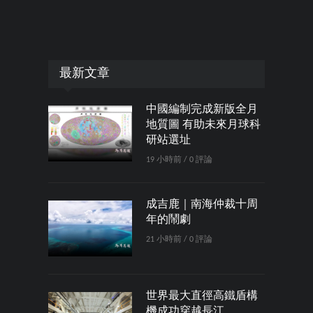
最新文章
中國編制完成新版全月
地質圖 有助未來月球科
研站選址
19 小時前 / 0 評論
成吉鹿｜南海仲裁十周
年的鬧劇
21 小時前 / 0 評論
世界最大直徑高鐵盾構
機成功穿越長江