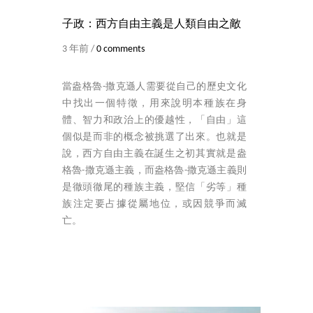
子政：西方自由主義是人類自由之敵
3 年前 /
0 comments
當盎格魯-撒克遜人需要從自己的歷史文化
中找出一個特徵，用來說明本種族在身
體、智力和政治上的優越性，「自由」這
個似是而非的概念被挑選了出來。也就是
說，西方自由主義在誕生之初其實就是盎
格魯-撒克遜主義，而盎格魯-撒克遜主義則
是徹頭徹尾的種族主義，堅信「劣等」種
族注定要占據從屬地位，或因競爭而滅
亡。