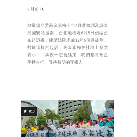
2 月前 /
0
無黨籍立委高金素梅今年2月遭檢調及調查
局國安站搜索，台北地檢署6月8日偵結公
布起訴書，建請法院求處12年6個月徒刑。
對於這樣的起訴，高金素梅在社群上發文
表示：「黑夜一定會結束，我們都將會是
手持火把、等待黎明的守夜人！」
813