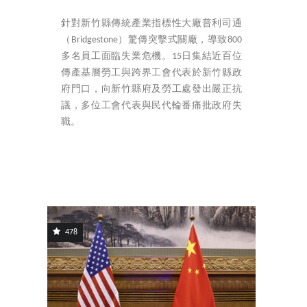
針對新竹縣傳統產業指標性大廠普利司通
（Bridgestone）驚傳突擊式關廠，導致800
多名員工面臨失業危機。15日集結近百位
傳產基層勞工與跨界工會代表於新竹縣政
府門口，向新竹縣府及勞工處發出嚴正抗
議，多位工會代表與民代輪番痛批政府失
職。
478