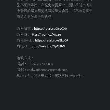
型為網路媒體，在歷史大變局中，關注攸關台灣未
來發展的兩岸局勢或國際重大議題，並不時分享台
灣統左派的歷史與觀點。
犇報臉書：
https://reurl.cc/X6vQX0
犇報IG：
https://reurl.cc/Xn1ze
犇報tiktok：
https://reurl.cc/eGkpQR
犇報YT：
https://reurl.cc/Gp1Y8W
聯繫方式：
電話：＋886-2-27080002
電郵：chaiwanbenpost@gmail.com
地址：台北市大安區和平東路三段49號3樓-4