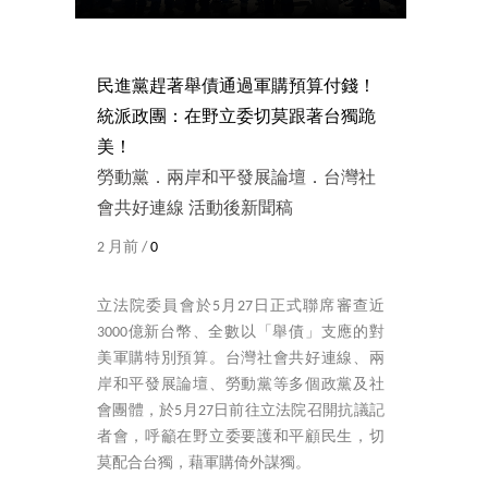
民進黨趕著舉債通過軍購預算付錢！
統派政團：在野立委切莫跟著台獨跪
美！
勞動黨．兩岸和平發展論壇．台灣社
會共好連線 活動後新聞稿
2 月前 /
0
立法院委員會於5月27日正式聯席審查近
3000億新台幣、全數以「舉債」支應的對
美軍購特別預算。台灣社會共好連線、兩
岸和平發展論壇、勞動黨等多個政黨及社
會團體，於5月27日前往立法院召開抗議記
者會，呼籲在野立委要護和平顧民生，切
莫配合台獨，藉軍購倚外謀獨。