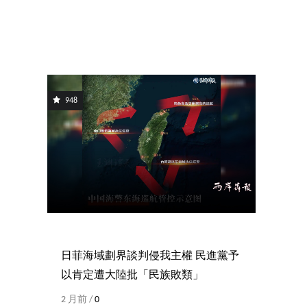
948
日菲海域劃界談判侵我主權 民進黨予
以肯定遭大陸批「民族敗類」
2 月前 /
0