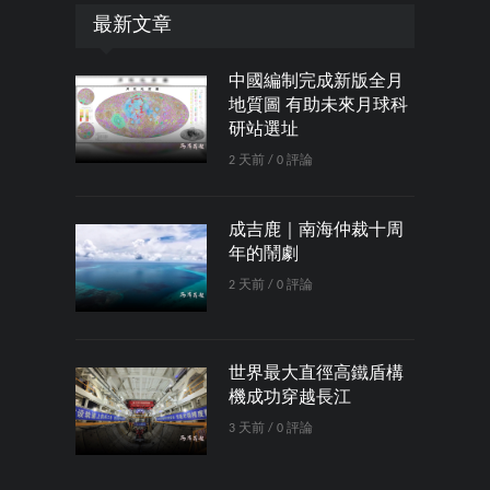
最新文章
中國編制完成新版全月
地質圖 有助未來月球科
研站選址
2 天前 / 0 評論
成吉鹿｜南海仲裁十周
年的鬧劇
2 天前 / 0 評論
世界最大直徑高鐵盾構
機成功穿越長江
3 天前 / 0 評論