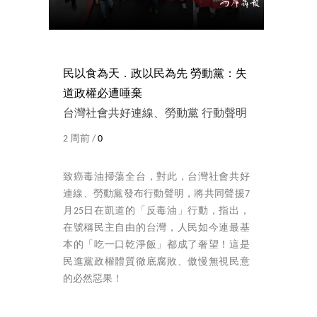
民以食為天．政以民為先 勞動黨：失
道政權必遭唾棄
台灣社會共好連線、勞動黨 行動聲明
2 周前 /
0
致癌毒油掃蕩全台，對此，台灣社會共好
連線、勞動黨發布行動聲明，將共同聲援7
月25日在凱道的「反毒油」行動，指出，
在號稱民主自由的台灣，人民如今連最基
本的「吃一口乾淨飯」都成了奢望！這是
民進黨政權體質徹底腐敗、傲慢無視民意
的必然惡果！