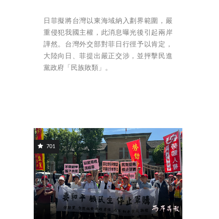
日菲擬將台灣以東海域納入劃界範圍，嚴
重侵犯我國主權，此消息曝光後引起兩岸
譁然。台灣外交部對菲日行徑予以肯定，
大陸向日、菲提出嚴正交涉，並抨擊民進
黨政府「民族敗類」。
701