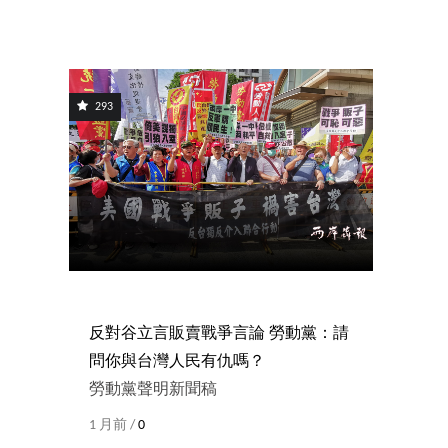
293
反對谷立言販賣戰爭言論 勞動黨：請
問你與台灣人民有仇嗎？
勞動黨聲明新聞稿
1 月前 /
0