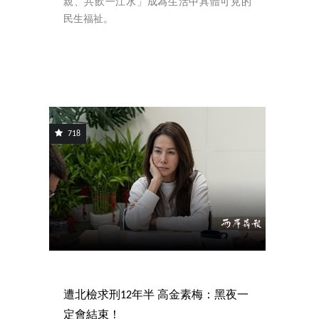
親、共飲一江水」成為生活中具體可見的
民生福祉。
718
遭北檢求刑12年半 高金素梅：黑夜一
定會結束！