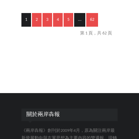
1
2
3
4
5
...
62
第 1 頁，共 62 頁
關於兩岸犇報
《兩岸犇報》創刊於2009年4月，原為關注兩岸最
新發展動向與左翼思想為主要內容的雙週報。現轉