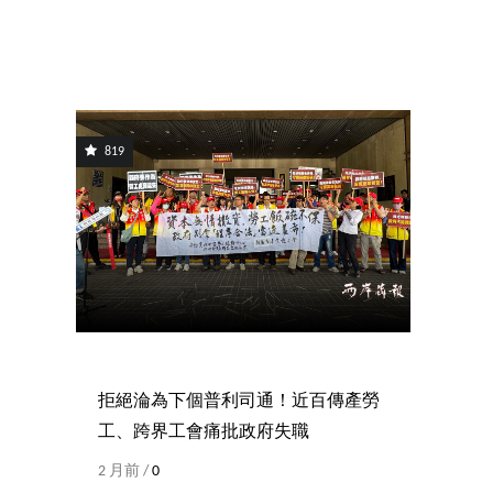
819
拒絕淪為下個普利司通！近百傳產勞
工、跨界工會痛批政府失職
2 月前 /
0