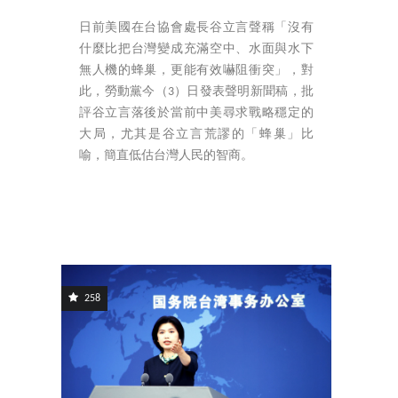
日前美國在台協會處長谷立言聲稱「沒有
什麼比把台灣變成充滿空中、水面與水下
無人機的蜂巢，更能有效嚇阻衝突」，對
此，勞動黨今（3）日發表聲明新聞稿，批
評谷立言落後於當前中美尋求戰略穩定的
大局，尤其是谷立言荒謬的「蜂巢」比
喻，簡直低估台灣人民的智商。
258