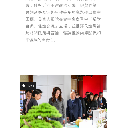
會，針對近期兩岸政治互動、經貿政策、
民調趨勢及涉外事件等多項議題作出集中
回應。發言人張晗在會中多次重申「反對
台獨、促進交流」立場，並批評民進黨當
局相關政策與言論，強調推動兩岸關係和
平發展的重要性。
1254