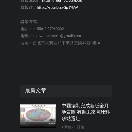
犇報tiktok：
https://reurl.cc/eGkpQR
犇報YT：
https://reurl.cc/Gp1Y8W
聯繫方式：
電話：＋886-2-27080002
電郵：chaiwanbenpost@gmail.com
地址：台北市大安區和平東路三段49號3樓-4
最新文章
中國編制完成新版全月
地質圖 有助未來月球科
研站選址
1 天前 / 0 評論