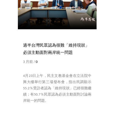
過半台灣民眾認為很難「維持現狀」
必須主動面對兩岸統一問題
3 月前 /
0
4月23日上午，民主文教基金會在立法院中
興大樓舉行第三場發布會，指出民調顯示
55.2％受訪者認為「維持現狀」已經很難繼
續；有50.7％民眾認為必須主動面對討論兩
岸統一的問題。