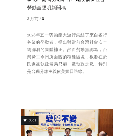
勞動黨聲明新聞稿
3 月前 /
0
2026年五一勞動節大遊行集結了來自各行
各業的勞動者，提出對當前台灣社會安全
網漏洞的集體補正。然而勞動黨認為，台
灣勞工今日所面臨的種種困境，根源在於
民進黨執政當局只顧一黨執政之私，特別
是台獨分離主義依美媚日路線。
3561