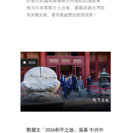
社會共好論壇籌備會共同發起抗議連署，
痛斥日本軍事介入台海、嚴厲譴責台灣當
局失職失格、要求重啟歷史賠償清算！
3656
鄭麗文「2026和平之旅」落幕 中共中