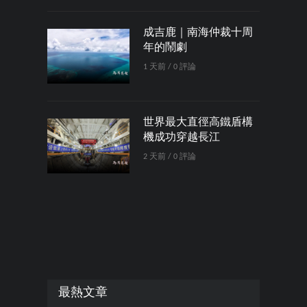
成吉鹿｜南海仲裁十周
年的鬧劇
1 天前 / 0 評論
世界最大直徑高鐵盾構
機成功穿越長江
2 天前 / 0 評論
最熱文章