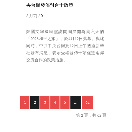
央台辦發佈對台十政策
3 月前 /
0
鄭麗文率國民黨訪問團展開為期六天的
「2026和平之旅」，於4月12日落幕。與此
同時，中共中央台辦於12日上午透過新華
社發布消息，表示受權發佈十項促進兩岸
交流合作的政策措施。
1
2
3
4
5
...
62
第 2 頁，共 62 頁