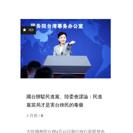
769
國台辦駁民進黨、陸委會謬論：民進
黨當局才是害台殃民的毒藥
3 月前 /
0
大陸國務院台辦4月22日舉行例行新聞發布