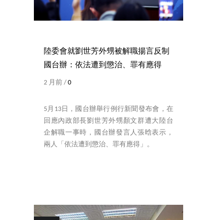
陸委會就劉世芳外甥被解職揚言反制
國台辦：依法遭到懲治、罪有應得
2 月前 /
0
5月13日，國台辦舉行例行新聞發布會，在
回應內政部長劉世芳外甥顏文群遭大陸台
企解職一事時，國台辦發言人張晗表示，
兩人「依法遭到懲治、罪有應得」。