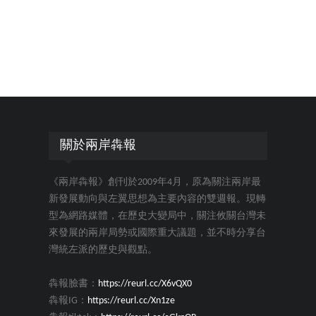
關於兩岸犇報
《兩岸犇報》創刊於2009年4月，原為關注兩岸最
新發展動向與左翼思想為主要內容的雙週報。現轉
型為網路媒體，在歷史大變局中，關注攸關台灣未
來發展的兩岸局勢或國際重大議題，並不時分享台
灣統左派的歷史與觀點。
犇報臉書：
https://reurl.cc/X6vQX0
犇報IG：
https://reurl.cc/Xn1ze