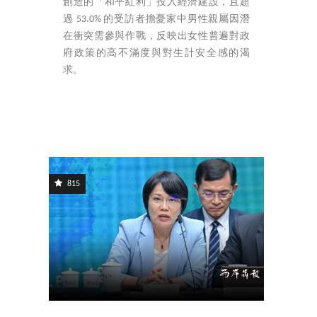
創造的「和平紅利」投入經濟建設，且超
過 53.0% 的受訪者擔憂家中男性親屬因潛
在衝突需參與作戰，反映出女性普遍對政
府政策的高不滿度與對生計安全感的渴
求。
815