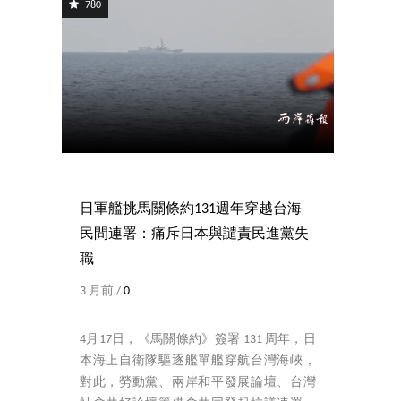
780
日軍艦挑馬關條約131週年穿越台海
民間連署：痛斥日本與譴責民進黨失
職
3 月前 /
0
4月17日，《馬關條約》簽署 131 周年，日
本海上自衛隊驅逐艦單艦穿航台灣海峽，
對此，勞動黨、兩岸和平發展論壇、台灣