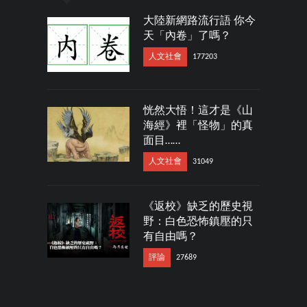
大陸新網路流行語 你今
天「內卷」了嗎？
人文社會
177203
恍然大悟！這才是《山
海經》裡「怪物」的真
面目……
人文社會
31049
《返校》缺乏的歷史視
野：白色恐怖鎮壓的只
有自由嗎？
評論
27689