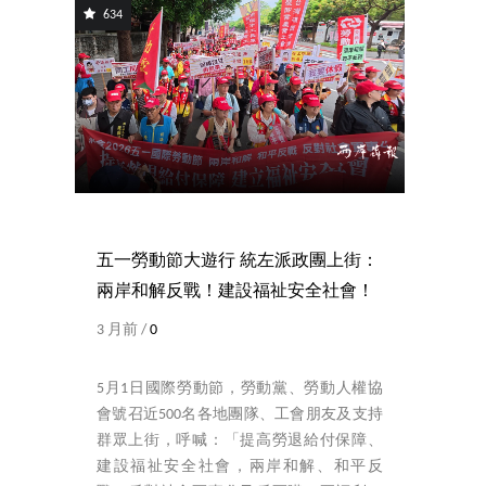
634
五一勞動節大遊行 統左派政團上街：
兩岸和解反戰！建設福祉安全社會！
3 月前 /
0
5月1日國際勞動節，勞動黨、勞動人權協
會號召近500名各地團隊、工會朋友及支持
群眾上街，呼喊：「提高勞退給付保障、
建設福祉安全社會，兩岸和解、和平反