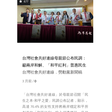
677
台灣社會共好連線母親節公布民調：
籲兩岸和解、「和平紅利」普惠民生
台灣社會共好連線．勞動黨新聞稿
3 月前 /
0
「台灣社會共好連線」於母親節召開「民
生之本·和平之愛」民調公布記者，顯示，
高達 70.4% 的女性支持將兩岸穩定和平所