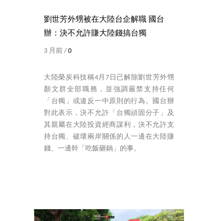
劉世芳外甥被在大陸台企解職 國台
辦：決不允許賺大陸錢搞台獨
3 月前 /
0
大陸榮炭科技稱4月7日已解除劉世芳外甥
顏文群全部職務，並強調嚴禁支持任何
「台獨」或違反一中原則的行為。國台辦
對此表示，決不允許「台獨頑固分子」及
其親屬在大陸投資經商謀利，決不允許支
持台獨、破壞兩岸關係的人一邊在大陸賺
錢、一邊幹「吃飯砸鍋」的事。