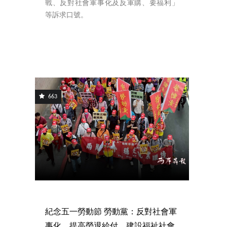
戰、反對社會軍事化及反軍購、要福利」
等訴求口號。
663
紀念五一勞動節 勞動黨：反對社會軍
事化、提高勞退給付、建設福祉社會