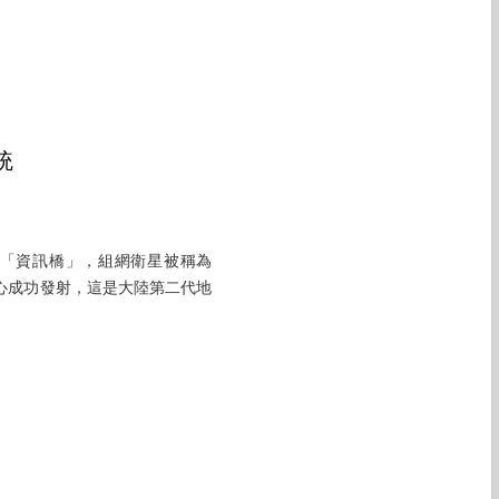
統
起「資訊橋」，組網衛星被稱為
中心成功發射，這是大陸第二代地