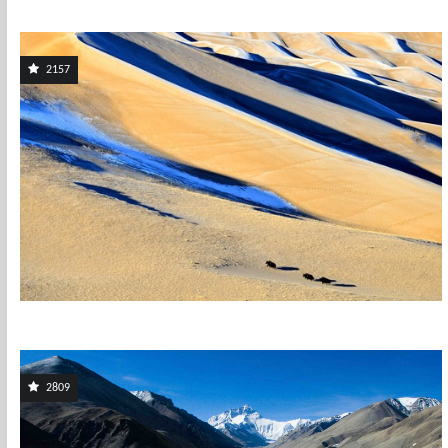
2157
2809