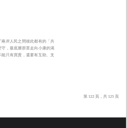
了兩岸人民之間彼此都有的「共
堅守，最底層群眾走向小康的渴
不能只有買賣，還要有互助、支
第 122 頁，共 125 頁