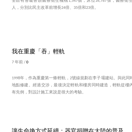
全區有各級各類醫療衛生機構1,547個，床位16,787張，醫療衛生
人，分別比民主改革前增長24倍、35倍和23倍。
我在重慶「吞」輕軌
7 年前 /
0
1998年，作為重慶第一條輕軌，2號線規劃在李子壩建站。與此
地點修建。經過交涉，最後決定輕軌和樓房同時建造，輕軌從樓
有先例，對設計施工來說是很大的考驗。
讓生命換方式延續：器官捐贈在大陸的普及