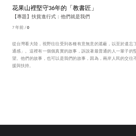
花果山裡堅守36年的「教書匠」
【專題】扶貧進行式：他們就是我們
7 年前 /
0
從台灣看大陸，視野往往受到各種有意無意的遮蔽，以至於遺忘
通感」。這裡有一個個真實的故事，訴說著最普通的人一輩子的
望。他們的故事，也可以是我們的故事，因為，兩岸人民的交往
援與扶持。