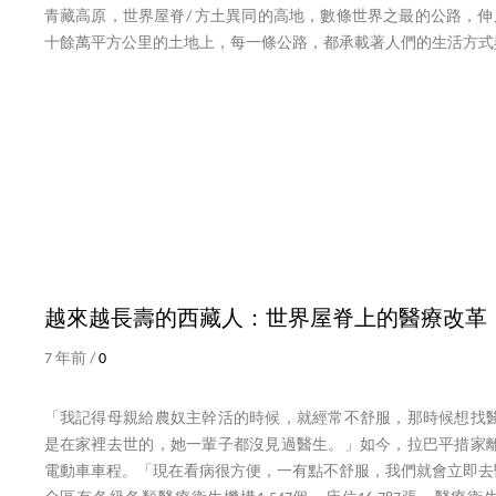
青藏高原，世界屋脊/ 方土異同的高地，數條世界之最的公路，伸
十餘萬平方公里的土地上，每一條公路，都承載著人們的生活方式與精神
越來越長壽的西藏人：世界屋脊上的醫療改革
7 年前 /
0
「我記得母親給農奴主幹活的時候，就經常不舒服，那時候想找
是在家裡去世的，她一輩子都沒見過醫生。」如今，拉巴平措家離
電動車車程。「現在看病很方便，一有點不舒服，我們就會立即去醫院