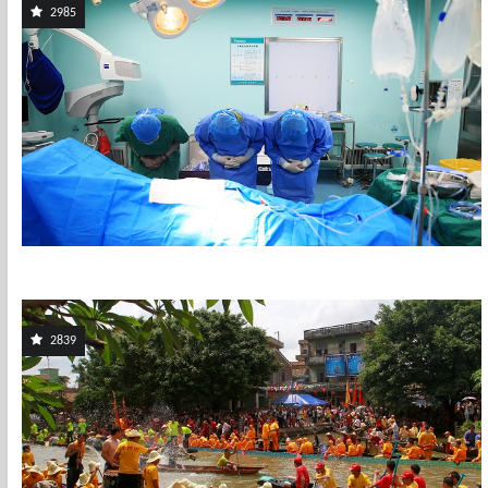
2985
2839