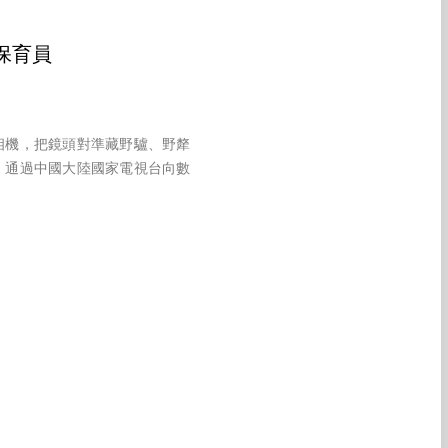
保育員
相機，把鏡頭對準藏野驢、野犛
，通過中國大陸國家電視台向數