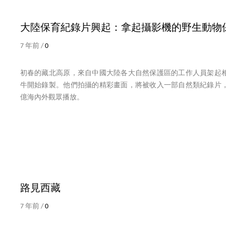
大陸保育紀錄片興起：拿起攝影機的野生動物
7 年前 /
0
初春的藏北高原，來自中國大陸各大自然保護區的工作人員架起
牛開始錄製。他們拍攝的精彩畫面，將被收入一部自然類紀錄片
億海內外觀眾播放。
路見西藏
7 年前 /
0