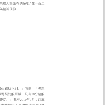
展在人類生存的極地/ 在一百二
信仰......
醫生都找不到。」他說，「母親
縣醫院的距離，只有20分鐘的
。」 截至2019年3月，西藏