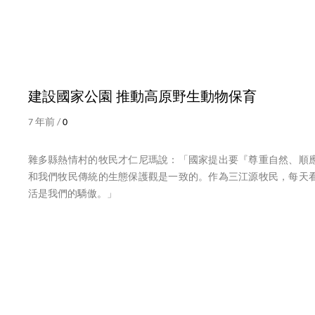
建設國家公園 推動高原野生動物保育
7 年前 /
0
雜多縣熱情村的牧民才仁尼瑪說：「國家提出要『尊重自然、順
和我們牧民傳統的生態保護觀是一致的。作為三江源牧民，每天
活是我們的驕傲。」