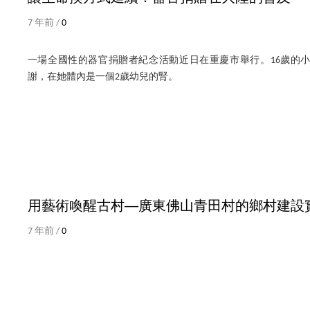
7 年前 /
0
一場全國性的器官捐贈者紀念活動近日在重慶市舉行。16歲的
謝，在她體內是一個2歲幼兒的腎。
用藝術喚醒古村──廣東佛山青田村的鄉村建設
7 年前 /
0