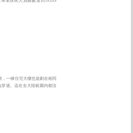
專業技術人員總數達到19,035
同時，一棟住宅大樓也規劃在相同
內穿過。這在全大陸範圍內都沒