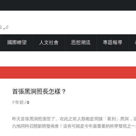
國際瞭望
人文社會
思想潮流
專題報導
首張黑洞照長怎樣？
7 年前 /
0
昨天首張黑洞照面世了。在此之前人類都是間接「看到」黑洞，
六地同時召開新聞發佈會！這有可能是今年最重要的科學發現之一