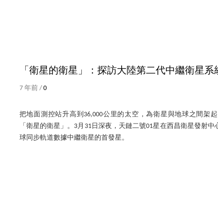
「衛星的衛星」：探訪大陸第二代中繼衛星系
7 年前 /
0
把地面測控站升高到36,000公里的太空，為衛星與地球之間架
「衛星的衛星」。3月31日深夜，天鏈二號01星在西昌衛星發射
球同步軌道數據中繼衛星的首發星。