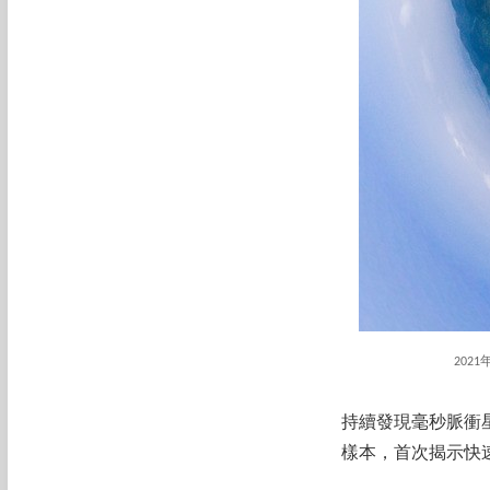
20
持續發現毫秒脈衝
樣本，首次揭示快