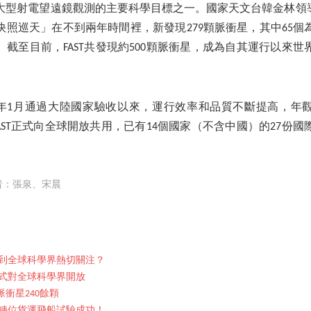
大型射電望遠鏡觀測的主要科學目標之一。國家天文台韓金林領導的
快照巡天」在不到兩年時間裡，新發現279顆脈衝星，其中65個
。截至目前，FAST共發現約500顆脈衝星，成為自其運行以來
020年1月通過大陸國家驗收以來，運行效率和品質不斷提高，年觀
，FAST正式向全球開放共用，已有14個國家（不含中國）的27份
者：張泉、宋晨
到全球科學界熱切關注？
正式對全球科學界開放
衝星240餘顆
轉位貨運飛船試驗成功！