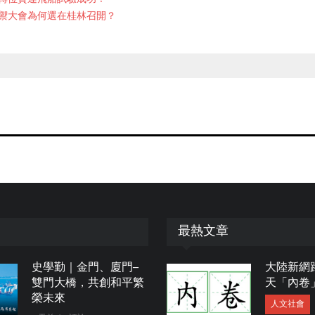
禦大會為何選在桂林召開？
最熱文章
史學勤｜金門、廈門─
大陸新網
雙門大橋，共創和平繁
天「內卷
榮未來
人文社會