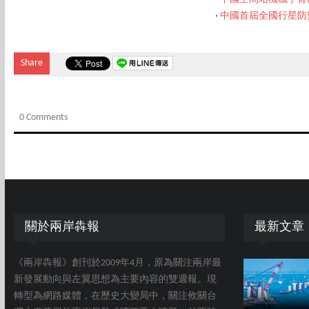
‧
中國首屆全國行星防
Share
0 Comments
關於兩岸犇報
最新文章
《兩岸犇報》創刊於2009年4月，原為關注兩岸最
新發展動向與左翼思想為主要內容的雙週報。現
轉型為網路媒體，在歷史大變局中，關注攸關台