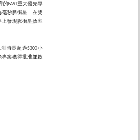
FAST重大優先專
為毫秒脈衝星，在雙
世界上發現脈衝星效率
測時長超過5300小
國際專案獲得批准並啟