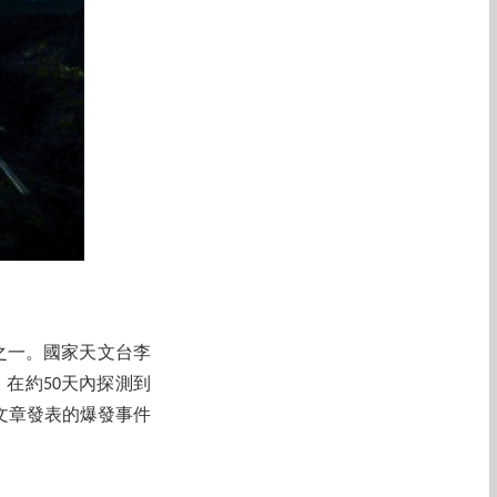
之一。國家天文台李
，在約50天內探測到
文章發表的爆發事件