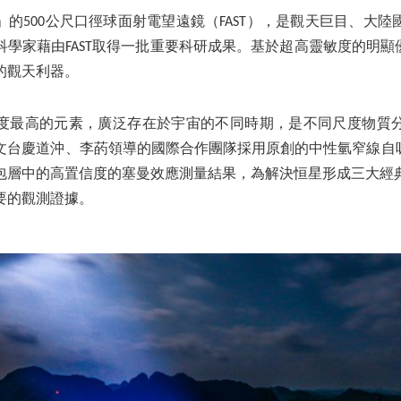
的500公尺口徑球面射電望遠鏡（FAST），是觀天巨目、大
，科學家藉由FAST取得一批重要科研成果。基於超高靈敏度的明顯優
的觀天利器。
度最高的元素，廣泛存在於宇宙的不同時期，是不同尺度物質
文台慶道沖、李菂領導的國際合作團隊採用原創的中性氫窄線自吸收
包層中的高置信度的塞曼效應測量結果，為解決恒星形成三大經
要的觀測證據。