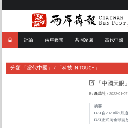
評論
兩岸要聞
共同家園
當代中國
分類
「當代中國」
/
「科技 IN TOUCH」
「中國天眼
By
新華社
/ 2022-01-07
摘要：
FAST自2020
FAST正式向全球