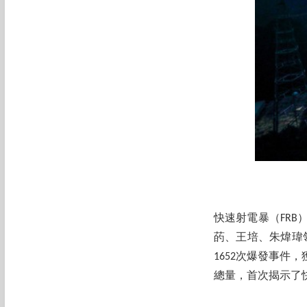
快速射電暴（FR
菂、王培、朱煒瑋領
1652次爆發事
總量，首次揭示了