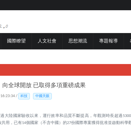
國際瞭望
人文社會
思想潮流
專題報導
」向全球開放 已取得多項重磅成果
 16:23:34 /
科技
中國天眼
年1月通過大陸國家驗收以來，運行效率和品質不斷提高，年觀測時長超過5300
開放共用，已有14個國家（不含中國）的27份國際專案獲得批准並啟動科學