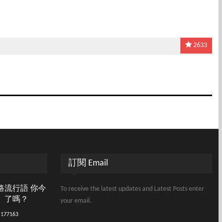
2633
訂閱 Email
路流行語 你今
To receive the latest updates and Latest Posts enter
」了嗎？
your email.
177163