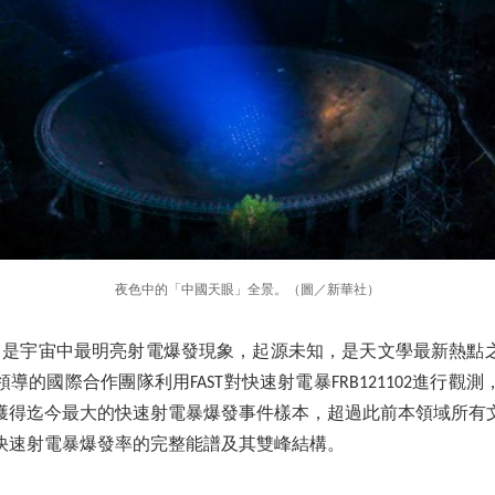
夜色中的「中國天眼」全景。（圖／新華社）
B）是宇宙中最明亮射電爆發現象，起源未知，是天文學最新熱點
導的國際合作團隊利用FAST對快速射電暴FRB121102進行觀測
件，獲得迄今最大的快速射電暴爆發事件樣本，超過此前本領域所有
快速射電暴爆發率的完整能譜及其雙峰結構。