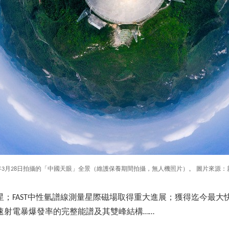
21年3月28日拍攝的「中國天眼」全景（維護保養期間拍攝，無人機照片）。 圖片來源：
星；FAST中性氫譜線測量星際磁場取得重大進展；獲得迄今最大
速射電暴爆發率的完整能譜及其雙峰結構……