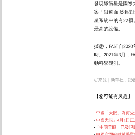
發現脈衝星是國際
案「銀道面脈衝星
星系統中的有22顆
最高的設備。
據悉，FAST自2
時。2021年3月
動科學觀測。
◎來源｜新華社，記
【您可能有興趣】
‧
中國「天眼」為何受
‧
中國天眼」4月1日
‧
「中國天眼」已發現脈
‧
中國空間站機械手臂