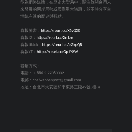
型為網路媒體，在歷史大變局中，關注攸關台灣未
來發展的兩岸局勢或國際重大議題，並不時分享台
灣統左派的歷史與觀點。
犇報臉書：
https://reurl.cc/X6vQX0
犇報IG：
https://reurl.cc/Xn1ze
犇報tiktok：
https://reurl.cc/eGkpQR
犇報YT：
https://reurl.cc/Gp1Y8W
聯繫方式：
電話：＋886-2-27080002
電郵：chaiwanbenpost@gmail.com
地址：台北市大安區和平東路三段49號3樓-4