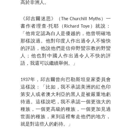
高於非洲人。
《邱吉爾迷思》（The Churchill Myths）一
書作者理查·托耶（Richard Toye）就說：
「他肯定認為白人是優越的，他曾明確地
那樣說過。他對印度人作出過令人不愉快
的評語，他說他們是信仰野蠻宗教的野蠻
人；他也對中國人作出過令人不快的評
語，我還可以繼續舉例。」
1937年，邱吉爾曾向巴勒斯坦皇家委員會
這樣說：「比如，我不承認美洲的紅色印
第安人或者澳大利亞的黑人是被嚴重地虧
待過。這樣說吧，我不承認一個更強大的
種族，一個更高級的種族，一個更加見過
世面的種族，來到這裡奪走他們的地方，
就是對這些人的虧待。」