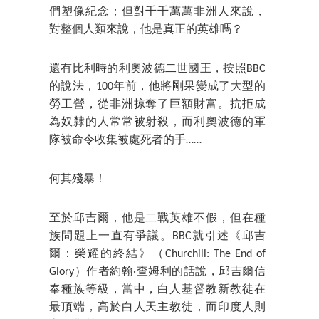
們塑像紀念；但對千千萬萬非洲人來說，
對整個人類來說，他是真正的英雄嗎？
還有比利時的利奧波德二世國王，按照BBC
的說法，100年前，他將剛果變成了大型的
勞工營，從非洲掠奪了巨額財富。抗拒成
為奴隸的人常常被射殺，而利奧波德的軍
隊被命令收集被處死者的手……
何其殘暴！
至於邱吉爾，他是二戰英雄不假，但在種
族問題上一直有爭議。BBC就引述《邱吉
爾：榮耀的終結》（Churchill: The End of
Glory）作者約翰·查姆利的話說，邱吉爾信
奉種族等級，當中，白人基督教新教徒在
最頂端，高於白人天主教徒，而印度人則