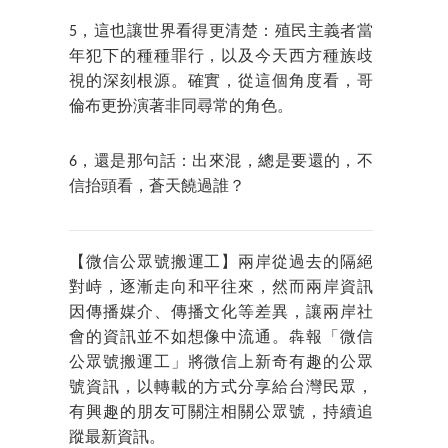
5，這也讓世界看得更清楚：殖民主義者當
年犯下的種種罪行，以及今天西方種族歧
視的深刻根源。確實，從這個角度看，哥
倫布更扮演著非同尋常的角色。
6，還是那句話：出來混，總是要還的，不
信抬頭看，蒼天饒過誰？
【微信公眾號搬運工】兩岸從過去的隔絕
對峙，逐漸走向和平往來，然而兩岸資訊
因傳播媒介、傳播文化等差異，讓兩岸社
會的資訊並不如想像中流通。犇報「微信
公眾號搬運工」將微信上新奇有趣的公眾
號資訊，以轉載的方式分享給台灣民眾，
有興趣的朋友可關注相關公眾號，持續追
蹤最新資訊。