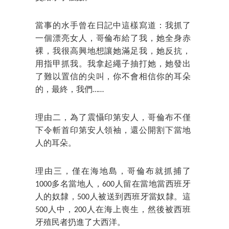
當事的水手曾在日記中這樣寫道：我抓了
一個漂亮女人，哥倫布給了我，她全身赤
裸，我很高興地想讓她滿足我，她反抗，
用指甲抓我。我拿起繩子抽打她，她發出
了難以置信的尖叫，你不會相信你的耳朵
的，最終，我們……
理由二，為了震懾印第安人，哥倫布不僅
下令斬首印第安人領袖，還公開割下當地
人的耳朵。
理由三，僅在海地島，哥倫布就抓捕了
1000多名當地人，600人留在當地當西班牙
人的奴隸，500人被送到西班牙當奴隸。這
500人中，200人在海上喪生，然後被西班
牙殖民者扔進了大西洋。