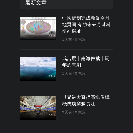
最新文章
中國編制完成新版全月
地質圖 有助未來月球科
研站選址
1 天前 / 0 評論
成吉鹿｜南海仲裁十周
年的鬧劇
1 天前 / 0 評論
世界最大直徑高鐵盾構
機成功穿越長江
2 天前 / 0 評論