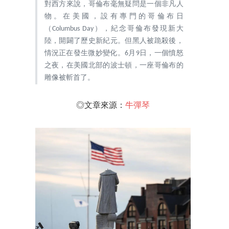
對西方來說，哥倫布毫無疑問是一個非凡人
物。在美國，設有專門的哥倫布日
（Columbus Day），紀念哥倫布發現新大
陸，開闢了歷史新紀元。但黑人被跪殺後，
情況正在發生微妙變化。6月9日，一個憤怒
之夜，在美國北部的波士頓，一座哥倫布的
雕像被斬首了。
◎文章來源：
牛彈琴