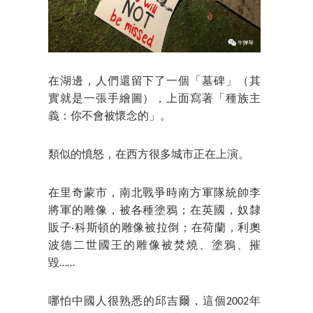
在湖邊，人們還留下了一個「墓碑」（其
實就是一張手繪圖），上面寫著「種族主
義：你不會被懷念的」。
類似的憤怒，在西方很多城市正在上演。
在里奇蒙市，南北戰爭時南方軍隊統帥李
將軍的雕像，被各種塗鴉；在英國，奴隸
販子·科斯頓的雕像被拉倒；在荷蘭，利奧
波德二世國王的雕像被焚燒、塗鴉、摧
毀……
哪怕中國人很熟悉的邱吉爾，這個2002年