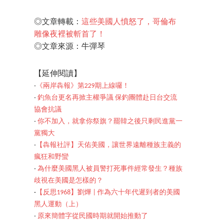
◎文章轉載：
這些美國人憤怒了，哥倫布
雕像夜裡被斬首了！
◎文章來源：牛彈琴
【延伸閱讀】
‧
《兩岸犇報》第229期上線囉！
‧
釣魚台更名再掀主權爭議 保釣團體赴日台交流
協會抗議
‧
你不加入，就拿你祭旗？罷韓之後只剩民進黨一
黨獨大
‧
【犇報社評】天佑美國，讓世界遠離種族主義的
瘋狂和野蠻
‧
為什麼美國黑人被員警打死事件經常發生？種族
歧視在美國是怎樣的？
‧
【反思1968】劉燁 | 作為六十年代遲到者的美國
黑人運動（上）
‧
原來簡體字從民國時期就開始推動了