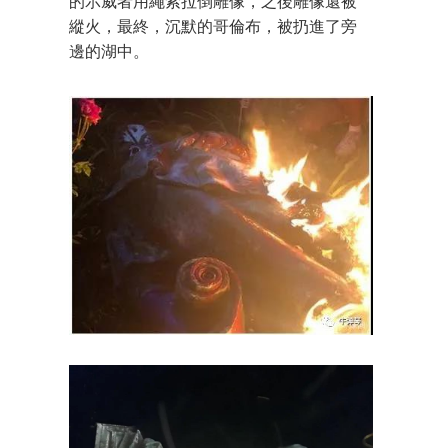
的示威者用繩索拉倒雕像，之後雕像還被
縱火，最終，沉默的哥倫布，被扔進了旁
邊的湖中。