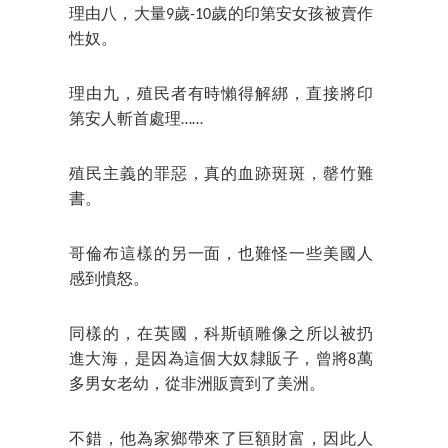
理由八，大量9歲-10歲的印第安女孩被賣作
性奴。
理由九，殖民者有時懶得解綁，直接將印
第安人斬首處理……
殖民主義的罪惡，真的血跡斑斑，罄竹難
書。
哥倫布這樣的另一面，也難怪一些美國人
感到憤怒。
同樣的，在英國，科斯頓雕像之所以被扔
進大海，是因為這個大奴隸販子，曾將8萬
多男女老幼，從非洲販賣到了美洲。
不錯，他為家鄉帶來了巨額財富，因此人