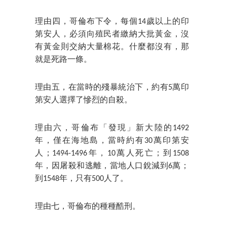
理由四，哥倫布下令，每個14歲以上的印
第安人，必須向殖民者繳納大批黃金，沒
有黃金則交納大量棉花。什麼都沒有，那
就是死路一條。
理由五，在當時的殘暴統治下，約有5萬印
第安人選擇了慘烈的自殺。
理由六，哥倫布「發現」新大陸的1492
年，僅在海地島，當時約有30萬印第安
人；1494-1496年，10萬人死亡；到1508
年，因屠殺和逃離，當地人口銳減到6萬；
到1548年，只有500人了。
理由七，哥倫布的種種酷刑。