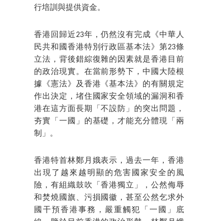
行培訓與提供資金。
香港回歸近23年，仍然沒有完成《中華人
民共和國香港特別行政區基本法》第23條
立法，背後錯綜復雜的因素就是香港目前
的政治現實。在當前形勢下，中國大陸根
據《憲法》及香港《基本法》的有關規定
作出決定，堵住國家安全領域的漏洞和香
港在這方面長期「不設防」的突出問題，
夯實「一國」的基礎，才能充分體現「兩
制」。
香港特首林鄭月娥表示，過去一年，香港
出現了越來越明顯的危害國家安全的風
險，有組織鼓吹「香港獨立」，公然侮辱
和焚燒國旗、污損國徽，甚至公然乞求外
國干預香港事務，嚴重觸犯「一國」底