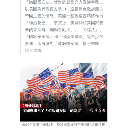
「港版國安法」針對的就是介入香港事務，
以美國為代表西方勢力，這當然會激起西方
帝國主義的憤怒，美國一些政客宣稱將作出
「強烈反應」。事實上，美國關於其國家安
全的立法有「煽動叛亂法」、「間諜法」、
「國家安全法」和「保護美國法」等至少20
多個，卻有臉對「港版國安法」指手畫腳、
說三道四。
2019年反送中運動中，香港民眾遊行至美國駐港總領事