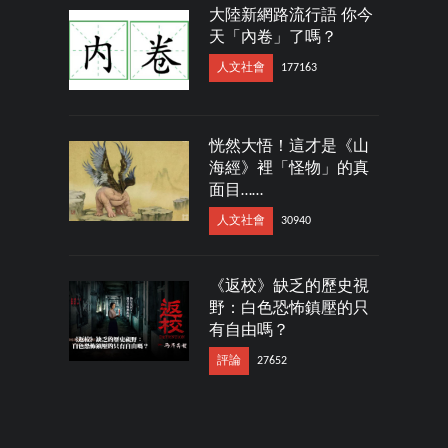
大陸新網路流行語 你今
天「內卷」了嗎？
人文社會
177163
恍然大悟！這才是《山
海經》裡「怪物」的真
面目……
人文社會
30940
《返校》缺乏的歷史視
野：白色恐怖鎮壓的只
有自由嗎？
評論
27652