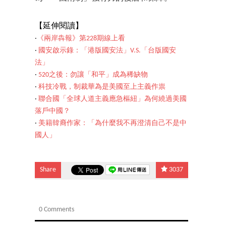
【延伸閱讀】
‧
《兩岸犇報》第228期線上看
‧
國安啟示錄：「港版國安法」V.S.「台版國安
法」
‧
520之後：勿讓「和平」成為稀缺物
‧
科技冷戰，制裁華為是美國至上主義作祟
‧
聯合國「全球人道主義應急樞紐」為何繞過美國
落戶中國？
‧
美籍韓裔作家：「為什麼我不再澄清自己不是中
國人」
Share
3037
0 Comments