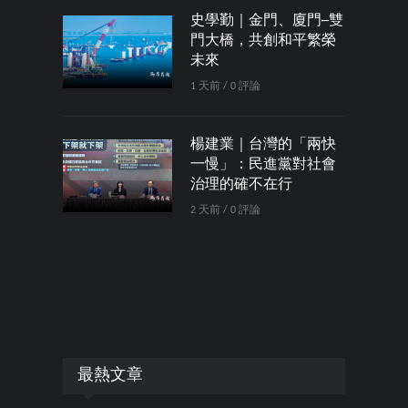
史學勤｜金門、廈門─雙
門大橋，共創和平繁榮
未來
1 天前 / 0 評論
楊建業｜台灣的「兩快
一慢」：民進黨對社會
治理的確不在行
2 天前 / 0 評論
最熱文章