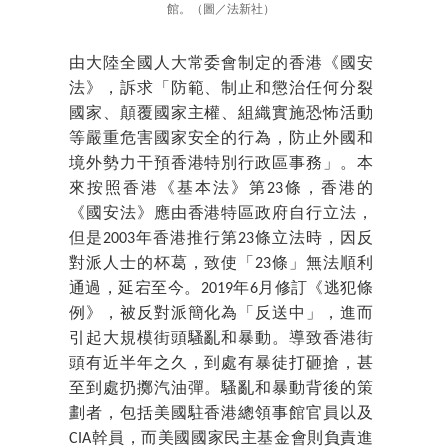
館。（圖／法新社）
由大陸全國人大常委會制定的香港《國安
法》，訴求「防範、制止和懲治任何分裂
國家、顛覆國家主權、組織實施恐怖活動
等嚴重危害國家安全的行為，防止外國和
境外勢力干預香港特別行政區事務」。本
來按照香港《基本法》第23條，香港的
《國安法》應由香港特區政府自行立法，
但是2003年香港推行第23條立法時，因反
對派人士的杯葛，致使「23條」無法順利
通過，延宕至今。2019年6月修訂《逃犯條
例》，被反對派簡化為「反送中」，進而
引起大規模街頭騷亂和暴動。導致香港街
頭有近半年之久，到處有暴徒打砸搶，甚
至到處扔擲汽油彈。騷亂和暴動背後的策
劃者，包括美國駐香港總領事館官員以及
CIA幹員，而美國國家民主基金會則負責進