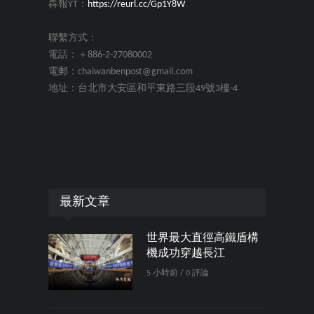
犇報YT：
https://reurl.cc/Gp1Y8W
聯繫方式：
電話：＋886-2-27080002
電郵：chaiwanbenpost@gmail.com
地址：台北市大安區和平東路三段49號3樓-4
最新文章
世界最大直徑高鐵盾構
機成功穿越長江
5 小時前 / 0 評論