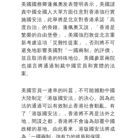
美國國務卿蓬佩奧发表聲明表示，美國譴
責中國全國人大單方面任意對香港強行實
施國安法，此舉將是北京對香港承諾「高
度自治」的喪鐘。蓬佩奧又說，「香港是
繁榮的自由堡壘」，美國強烈敦促北京重
新考慮這項「災難性提案」，否則將不可
避免地影響美國對「一國兩制」的評價，
並且取消香港的特殊地位。美國參眾兩院
也揚言將通過制裁中國官員和實體的法
案。
美國官員一連串的叫囂，不可能撼動中國
大陸制定「港版國安法」的決心。因為此
法的通過可以有效制止香港社會動亂。有
了「港版國安法」，香港將不再是法外之
地，間諜之都，香港將不會淪為顛覆中國
政權的基地。由此看來，港版國安法將成
為「一國兩制」強有力的後盾和保障。