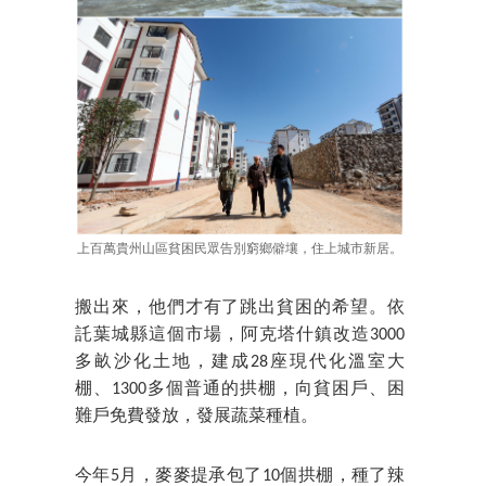
上百萬貴州山區貧困民眾告別窮鄉僻壤，住上城市新居。
搬出來，他們才有了跳出貧困的希望。依
託葉城縣這個市場，阿克塔什鎮改造3000
多畝沙化土地，建成28座現代化溫室大
棚、1300多個普通的拱棚，向貧困戶、困
難戶免費發放，發展蔬菜種植。
今年5月，麥麥提承包了10個拱棚，種了辣