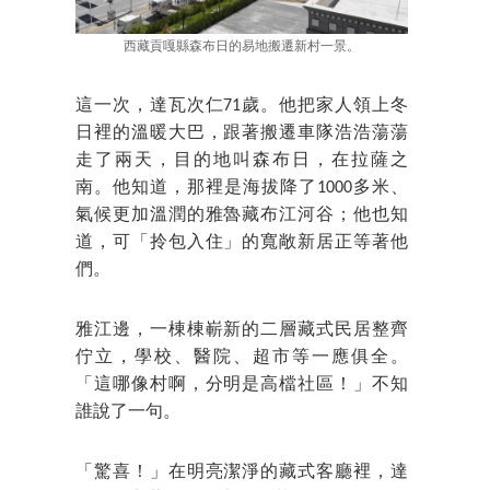
西藏貢嘎縣森布日的易地搬遷新村一景。
這一次，達瓦次仁71歲。他把家人領上冬
日裡的溫暖大巴，跟著搬遷車隊浩浩蕩蕩
走了兩天，目的地叫森布日，在拉薩之
南。他知道，那裡是海拔降了1000多米、
氣候更加溫潤的雅魯藏布江河谷；他也知
道，可「拎包入住」的寬敞新居正等著他
們。
雅江邊，一棟棟嶄新的二層藏式民居整齊
佇立，學校、醫院、超市等一應俱全。
「這哪像村啊，分明是高檔社區！」不知
誰說了一句。
「驚喜！」在明亮潔淨的藏式客廳裡，達