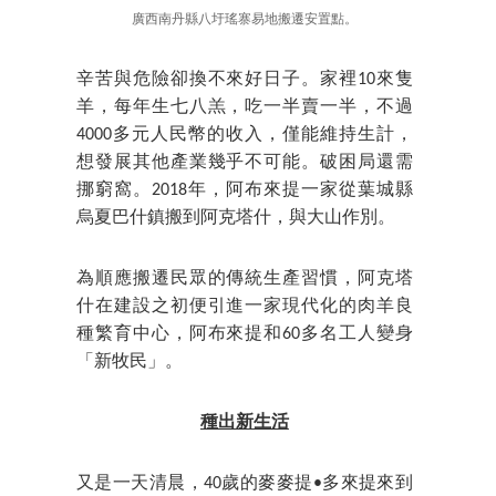
廣西南丹縣八圩瑤寨易地搬遷安置點。
辛苦與危險卻換不來好日子。家裡10來隻
羊，每年生七八羔，吃一半賣一半，不過
4000多元人民幣的收入，僅能維持生計，
想發展其他產業幾乎不可能。破困局還需
挪窮窩。2018年，阿布來提一家從葉城縣
烏夏巴什鎮搬到阿克塔什，與大山作別。
為順應搬遷民眾的傳統生產習慣，阿克塔
什在建設之初便引進一家現代化的肉羊良
種繁育中心，阿布來提和60多名工人變身
「新牧民」。
種出新生活
又是一天清晨，40歲的麥麥提•多來提來到