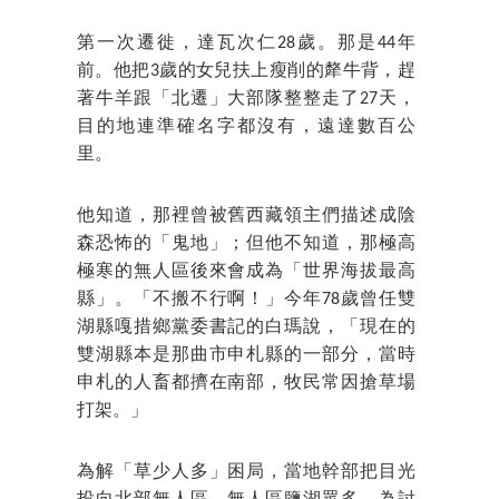
第一次遷徙，達瓦次仁28歲。那是44年
前。他把3歲的女兒扶上瘦削的犛牛背，趕
著牛羊跟「北遷」大部隊整整走了27天，
目的地連準確名字都沒有，遠達數百公
里。
他知道，那裡曾被舊西藏領主們描述成陰
森恐怖的「鬼地」；但他不知道，那極高
極寒的無人區後來會成為「世界海拔最高
縣」。「不搬不行啊！」今年78歲曾任雙
湖縣嘎措鄉黨委書記的白瑪說，「現在的
雙湖縣本是那曲市申札縣的一部分，當時
申札的人畜都擠在南部，牧民常因搶草場
打架。」
為解「草少人多」困局，當地幹部把目光