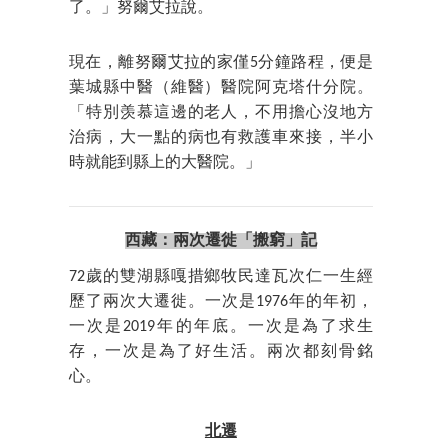
了。」努爾艾拉說。
現在，離努爾艾拉的家僅5分鐘路程，便是
葉城縣中醫（維醫）醫院阿克塔什分院。
「特別羡慕這邊的老人，不用擔心沒地方
治病，大一點的病也有救護車來接，半小
時就能到縣上的大醫院。」
西藏：兩次遷徙「搬窮」記
72歲的雙湖縣嘎措鄉牧民達瓦次仁一生經
歷了兩次大遷徙。一次是1976年的年初，
一次是2019年的年底。一次是為了求生
存，一次是為了好生活。兩次都刻骨銘
心。
北遷