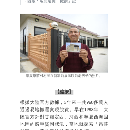
‧ 西藏：兩次遷徙「搬窮」記
寧夏康莊村村民在新家前展示以前老房子的照片。
【編按】
根據大陸官方數據，5年來一共960多萬人
通過易地搬遷實現脫貧。早在1983年，大
陸官方針對甘肅定西、河西和寧夏西海固
地區的嚴重貧困狀況，當地就探索「吊莊