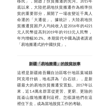
移民」，開啟了扶貧搬遷的先河。2015年
底以來，大陸把易地扶貧搬遷作為精準扶
貧的重要部分，展開了一場改變近千萬人
命運的「大遷徙」。據統計，大陸易地扶
貧搬遷貧困戶人均純收入從2016年的4221
元人民幣提高到2019年的9313元人民幣，
年均增幅30.2%。本期當代中國為讀者講述
「易地搬遷式的中國扶貧」。
新疆「易地搬遷」的脫貧故事
這裡是新疆維吾爾自治區喀什地區葉城縣
阿克塔什鎮，地名譯為「白石頭」，是新
疆最大的易地扶貧搬遷安置點。2017年以
來，近1.4萬名群眾從更苦、更窮、更險的
崑崙山腹地搬遷到這裡。怎樣讓他們在這
裡住下去，成為當地脫貧工作的考驗。