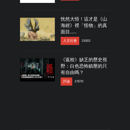
恍然大悟！這才是《山
海經》裡「怪物」的真
面目……
人文社會
31003
《返校》缺乏的歷史視
野：白色恐怖鎮壓的只
有自由嗎？
評論
27670