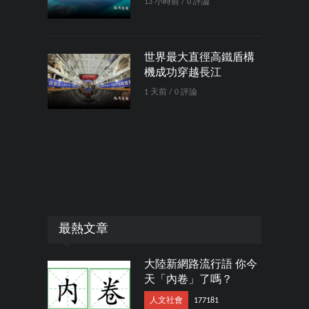
13 小時前 / 0 評論
世界最大直徑高鐵盾構
機成功穿越長江
1 天前 / 0 評論
最熱文章
大陸新網路流行語 你今
天「內卷」了嗎？
人文社會
177181