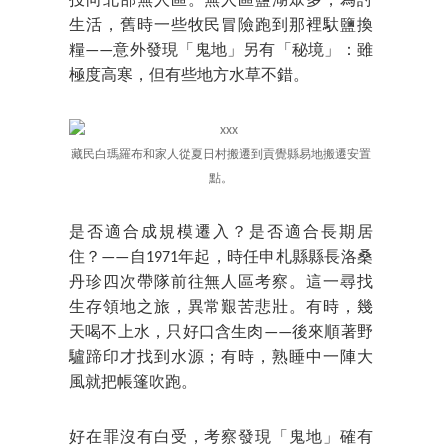
投向北部無人區。無人區鹽湖眾多，為討
生活，舊時一些牧民冒險跑到那裡馱鹽換
糧——意外發現「鬼地」另有「秘境」：雖
極度高寒，但有些地方水草不錯。
藏民白瑪羅布和家人從夏日村搬遷到貢覺縣易地搬遷安置
點。
是否適合成規模遷入？是否適合長期居
住？——自1971年起，時任申札縣縣長洛桑
丹珍四次帶隊前往無人區考察。這一尋找
生存領地之旅，異常艱苦悲壯。有時，幾
天喝不上水，只好口含生肉——後來順著野
驢蹄印才找到水源；有時，熟睡中一陣大
風就把帳篷吹跑。
好在罪沒有白受，考察發現「鬼地」確有