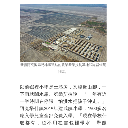
新疆阿克陶縣易地搬遷點的農業產業扶貧基地和崑崙佳苑
社區。
以前鄉裡小學是土坯房，又臨近山腳，一
下雨就鬧水患。努爾艾拉說：「一年有近
一半時間在停課，怕洪水把孩子沖走。」
阿克塔什鎮2019年建成鎮小學，1900多名
應入學兒童全部免費入學。「現在學校什
麼都有，也不用在書包裡帶水、帶饢