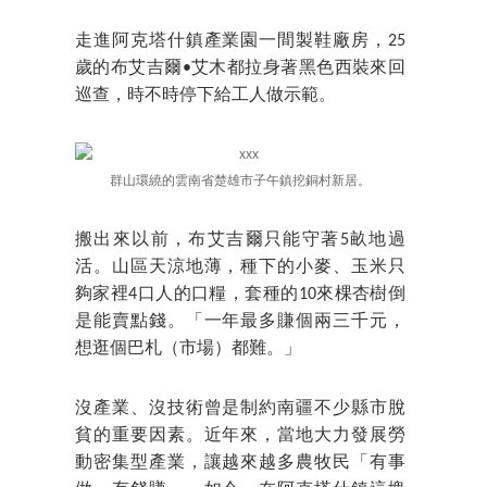
走進阿克塔什鎮產業園一間製鞋廠房，25
歲的布艾吉爾•艾木都拉身著黑色西裝來回
巡查，時不時停下給工人做示範。
群山環繞的雲南省楚雄市子午鎮挖銅村新居。
搬出來以前，布艾吉爾只能守著5畝地過
活。山區天涼地薄，種下的小麥、玉米只
夠家裡4口人的口糧，套種的10來棵杏樹倒
是能賣點錢。「一年最多賺個兩三千元，
想逛個巴札（市場）都難。」
沒產業、沒技術曾是制約南疆不少縣市脫
貧的重要因素。近年來，當地大力發展勞
動密集型產業，讓越來越多農牧民「有事