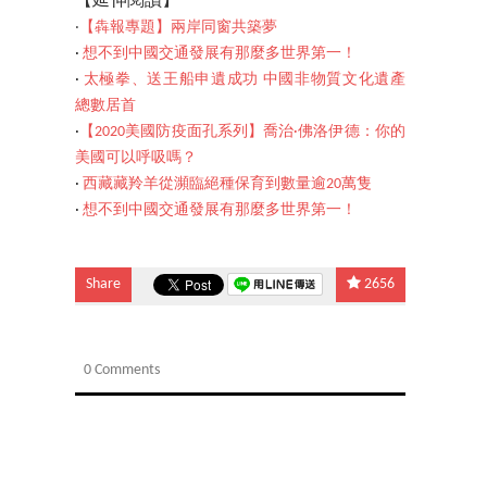
【延伸閱讀】
‧
【犇報專題】兩岸同窗共築夢
‧
想不到中國交通發展有那麼多世界第一！
‧
太極拳、送王船申遺成功 中國非物質文化遺產
總數居首
‧
【2020美國防疫面孔系列】喬治·佛洛伊德：你的
美國可以呼吸嗎？
‧
西藏藏羚羊從瀕臨絕種保育到數量逾20萬隻
‧
想不到中國交通發展有那麼多世界第一！
Share
2656
0 Comments