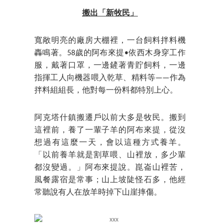
搬出「新牧民」
寬敞明亮的廠房大棚裡，一台飼料拌料機
轟鳴著。58歲的阿布來提•依西木身穿工作
服，戴著口罩，一邊鏟著青貯飼料，一邊
指揮工人向機器喂入乾草、精料等——作為
拌料組組長，他對每一份料都特別上心。
阿克塔什鎮搬遷戶以前大多是牧民。搬到
這裡前，養了一輩子羊的阿布來提，從沒
想過有這麼一天，會以這種方式養羊。
「以前養羊就是割草喂、山裡放，多少輩
都沒變過。」阿布來提說。崑崙山裡苦，
風餐露宿是常事；山上坡陡怪石多，他經
常聽說有人在放羊時掉下山崖摔傷。