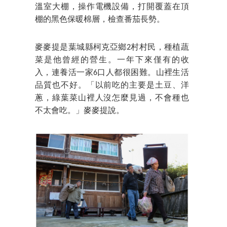
溫室大棚，操作電機設備，打開覆蓋在頂
棚的黑色保暖棉層，檢查番茄長勢。
麥麥提是葉城縣柯克亞鄉2村村民，種植蔬
菜是他曾經的營生。一年下來僅有的收
入，連養活一家6口人都很困難。山裡生活
品質也不好。「以前吃的主要是土豆、洋
蔥，綠葉菜山裡人沒怎麼見過，不會種也
不太會吃。」麥麥提說。