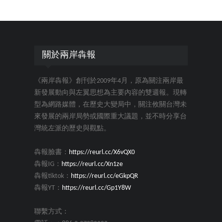
關於兩岸犇報
《兩岸犇報》創刊於2009年4月，原為關注兩岸最
新發展動向與左翼思想為主要內容的雙週報。現轉
型為網路媒體，在歷史大變局中，關注攸關台灣未
來發展的兩岸局勢或國際重大議題，並不時分享台
灣統左派的歷史與觀點。
犇報臉書：
https://reurl.cc/X6vQX0
犇報IG：
https://reurl.cc/Xn1ze
犇報tiktok：
https://reurl.cc/eGkpQR
犇報YT：
https://reurl.cc/Gp1Y8W
聯繫方式：