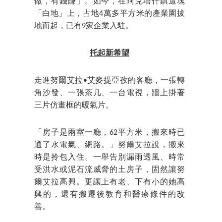
做，有錢賺」。如今，在阿克塔什鎮這塊
「白地」上，占地4萬多平方米的產業園拔
地而起，已有9家企業入駐。
托起新希望
走進努爾艾拉•艾麥提亞孜的客廳，一張轉
角沙發、一張茶几、一台電視，牆上掛著
三片仿畫框的暖氣片。
「房子是兩室一廳，62平方米，搬來時已
通了水電氣、網路。」努爾艾拉說，搬來
時是拎包入住。一舉告別漏雨透風、時常
受洪水或泥石流威脅的土房子，固然讓努
爾艾拉高興。更讓上有老、下有小的她高
興的，還有搬遷後教育和醫療條件的改
善。