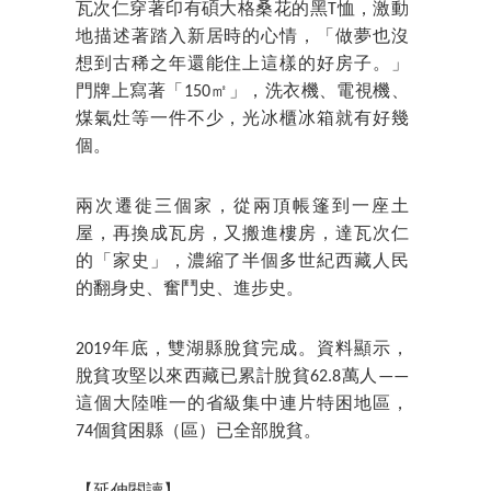
瓦次仁穿著印有碩大格桑花的黑T恤，激動
地描述著踏入新居時的心情，「做夢也沒
想到古稀之年還能住上這樣的好房子。」
門牌上寫著「150㎡」，洗衣機、電視機、
煤氣灶等一件不少，光冰櫃冰箱就有好幾
個。
兩次遷徙三個家，從兩頂帳篷到一座土
屋，再換成瓦房，又搬進樓房，達瓦次仁
的「家史」，濃縮了半個多世紀西藏人民
的翻身史、奮鬥史、進步史。
2019年底，雙湖縣脫貧完成。資料顯示，
脫貧攻堅以來西藏已累計脫貧62.8萬人——
這個大陸唯一的省級集中連片特困地區，
74個貧困縣（區）已全部脫貧。