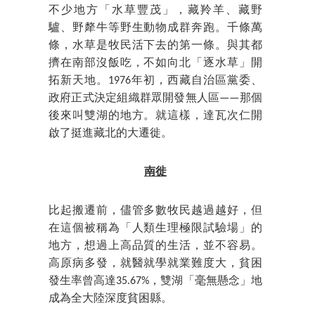
不少地方「水草豐茂」，藏羚羊、藏野
驢、野犛牛等野生動物成群奔跑。千條萬
條，水草是牧民活下去的第一條。與其都
擠在南部沒飯吃，不如向北「逐水草」開
拓新天地。1976年初，西藏自治區黨委、
政府正式決定組織群眾開發無人區——那個
後來叫雙湖的地方。就這樣，達瓦次仁開
啟了挺進藏北的大遷徙。
南徙
比起搬遷前，儘管多數牧民越過越好，但
在這個被稱為「人類生理極限試驗場」的
地方，想過上高品質的生活，並不容易。
高原病多發，就醫就學就業難度大，貧困
發生率曾高達35.67%，雙湖「毫無懸念」地
成為全大陸深度貧困縣。