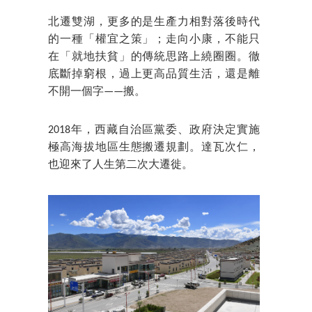
北遷雙湖，更多的是生產力相對落後時代
的一種「權宜之策」；走向小康，不能只
在「就地扶貧」的傳統思路上繞圈圈。徹
底斷掉窮根，過上更高品質生活，還是離
不開一個字——搬。
2018年，西藏自治區黨委、政府決定實施
極高海拔地區生態搬遷規劃。達瓦次仁，
也迎來了人生第二次大遷徙。