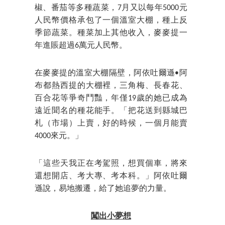
椒、番茄等多種蔬菜，7月又以每年5000元
人民幣價格承包了一個溫室大棚，種上反
季節蔬菜。種菜加上其他收入，麥麥提一
年進賬超過6萬元人民幣。
在麥麥提的溫室大棚隔壁，阿依吐爾遜•阿
布都熱西提的大棚裡，三角梅、長春花、
百合花等爭奇鬥豔，年僅19歲的她已成為
遠近聞名的種花能手。「把花送到縣城巴
札（市場）上賣，好的時候，一個月能賣
4000來元。」
「這些天我正在考駕照，想買個車，將來
還想開店、考大專、考本科。」阿依吐爾
遜說，易地搬遷，給了她追夢的力量。
闖出小夢想