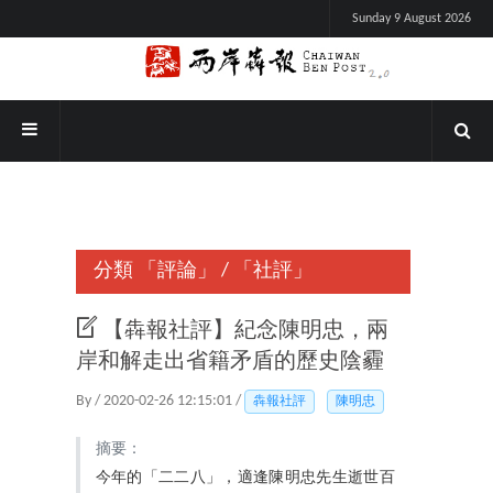
Sunday 9 August 2026
分類
「評論」
/
「社評」
【犇報社評】紀念陳明忠，兩
岸和解走出省籍矛盾的歷史陰霾
By / 2020-02-26 12:15:01 /
犇報社評
陳明忠
摘要：
今年的「二二八」，適逢陳明忠先生逝世百