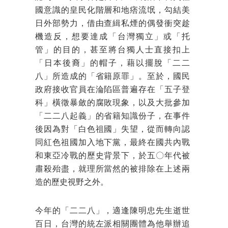
國意識的皇民化階層和地痞流氓，勾結美
日外部勢力，借由查緝私煙的偶發衝突趁
機造反，想要達成「台灣獨立」或「托
管」的目的，甚至將台獨人士直接扣上
「日本後裔」的帽子，藉以擺脫「二二
八」所造成的「省籍原罪」。至於，國民
政府接收官員在淪陷區普遍存在「五子登
科」橫徵暴斂的腐敗現象，以及大批參加
「二二八起義」的省籍知識份子，在事件
後因為對「白色祖國」失望，從而轉向認
同紅色祖國加入地下黨，最終在國共內戰
和東亞冷戰的歷史背景下，於五〇年代被
肅殺殆盡，就理所當然的被排除在上述兩
造的歷史視野之外。
今年的「二二八」，適逢陳明忠先生逝世
百日，台灣的統左派相關團體為他舉辦追