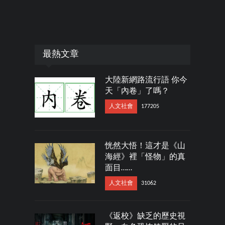
最熱文章
大陸新網路流行語 你今
天「內卷」了嗎？
人文社會
177205
恍然大悟！這才是《山
海經》裡「怪物」的真
面目……
人文社會
31062
《返校》缺乏的歷史視