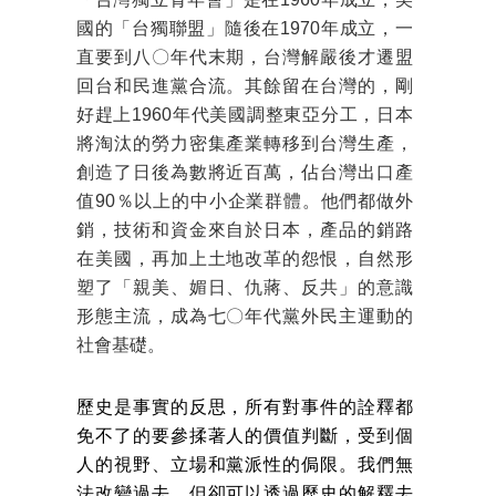
國的「台獨聯盟」隨後在1970年成立，一
直要到八〇年代末期，台灣解嚴後才遷盟
回台和民進黨合流。其餘留在台灣的，剛
好趕上1960年代美國調整東亞分工，日本
將淘汰的勞力密集產業轉移到台灣生產，
創造了日後為數將近百萬，佔台灣出口產
值90％以上的中小企業群體。他們都做外
銷，技術和資金來自於日本，產品的銷路
在美國，再加上土地改革的怨恨，自然形
塑了「親美、媚日、仇蔣、反共」的意識
形態主流，成為七〇年代黨外民主運動的
社會基礎。
歷史是事實的反思，所有對事件的詮釋都
免不了的要參揉著人的價值判斷，受到個
人的視野、立場和黨派性的侷限。我們無
法改變過去，但卻可以透過歷史的解釋去