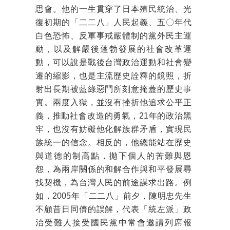
思會。他的一生貫穿了日本殖民統治、光
復初期的「二二八」人民起義、五〇年代
白色恐怖、反軍事戒嚴體制的黨外民主運
動，以及解嚴後蓬勃發展的社會改革運
動，可以說是戰後台灣政治運動和社會變
遷的縮影，也是主流歷史詮釋的鏡照，折
射出長期被藍綠惡鬥所刻意掩蓋的歷史事
實。兩度入獄，並沒有挫折他追求公平正
義，推動社會改造的勇氣，21年的政治黑
牢，也沒有妨礙他化解族群矛盾，實現民
族統一的信念。相反的，他總能站在歷史
與道德的制高點，拋下個人的苦難與恩
怨，為兩岸關係的和解合作與和平發展尋
找契機，為台灣人民的前途謀求出路。例
如，2005年「二二八」前夕，陳明忠先生
不顧昔日同儕的誤解，代表「統左派」政
治受難人接受國民黨中常會邀請列席報