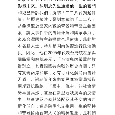
形塑未來。陳明忠先生通過他一生的奮鬥
和經歷告訴我們，
所謂「二二八台獨起源
論」的歷史敘述，是刻意裁切「二二八」
起義導源於國家內戰的背景和帝國主義因
素，誇大事件中的省籍矛盾和國家暴力，
來為台灣國族主義提供合理依據，藉此對
本省籍人士，特別是閩南族裔進行政治動
員。因此，他在2005年代表台灣統左派與
國民黨和解就表示：「台灣島內嚴重的族
群對立，其實跟國共內戰的歷史有關，只
有實現兩岸和解，才有可能化解島內省籍
矛盾」。證諸近年來由於民進黨當局採取
兩岸對抗路線，「反中、仇中」的社會情
緒再度高漲，甚至在新型冠狀病毒的疫情
中，無辜波及台商與陸配及其子女的法西
斯化傾向，這是陳明忠先生用一生的堅持
和苦難留給台灣人民的精神遺產，是我們