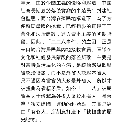
年來，由於帝國主義的侵略和壓迫，中國
社會長期處於落後貧窮的半殖民半封建社
會型態，而台灣在殖民地構造下，為了方
便殖民母國的掠奪，已經初步的實現了工
業化和法治建設，進入資本主義的初期階
段。因此，「二二八事件」的主因，正是
來自於台灣居民與內地接收官員、軍隊在
文化和社經發展階段的落差所致，主要是
對當時貪污腐化的不滿，是統治階級欺壓
被統治階級，而不是外省人欺壓本省人，
只不過因為當官的大多是外省人，所以才
被扭曲為省籍矛盾。如今「二二八」被民
進黨人士解釋為外省人屠殺本省人，是台
灣「獨立建國」運動的起始點，其實是經
由「有心人」所刻意打造下「被扭曲的歷
史記憶」。