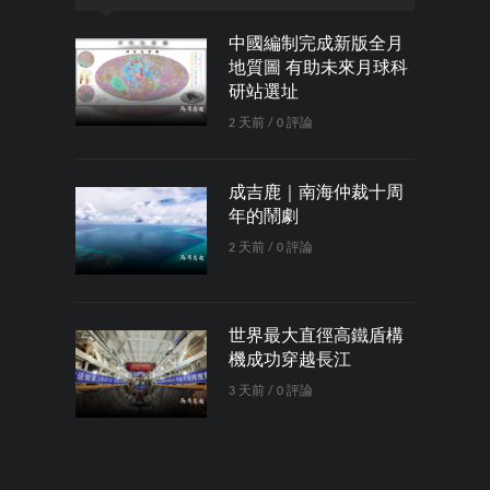
中國編制完成新版全月
地質圖 有助未來月球科
研站選址
2 天前 / 0 評論
成吉鹿｜南海仲裁十周
年的鬧劇
2 天前 / 0 評論
世界最大直徑高鐵盾構
機成功穿越長江
3 天前 / 0 評論