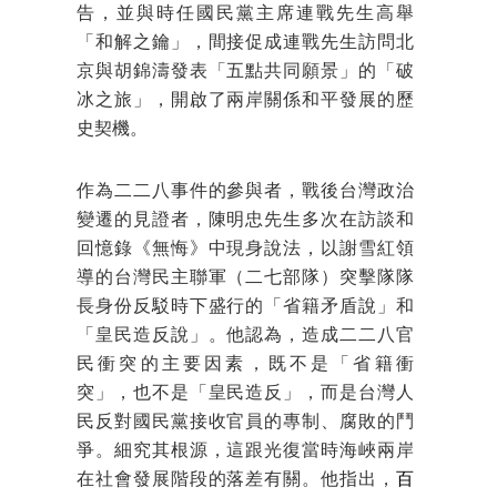
告，並與時任國民黨主席連戰先生高舉
「和解之鑰」，間接促成連戰先生訪問北
京與胡錦濤發表「五點共同願景」的「破
冰之旅」，開啟了兩岸關係和平發展的歷
史契機。
作為二二八事件的參與者，戰後台灣政治
變遷的見證者，陳明忠先生多次在訪談和
回憶錄《無悔》中現身說法，以謝雪紅領
導的台灣民主聯軍（二七部隊）突擊隊隊
長身份反駁時下盛行的「省籍矛盾說」和
「皇民造反說」。他認為，造成二二八官
民衝突的主要因素，既不是「省籍衝
突」，也不是「皇民造反」，而是台灣人
民反對國民黨接收官員的專制、腐敗的鬥
爭。細究其根源，這跟光復當時海峽兩岸
在社會發展階段的落差有關。他指出，
百