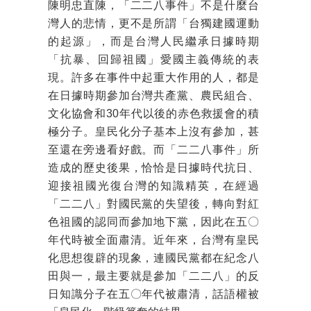
陳明忠直陳，「二二八事件」不是什麼台
灣人的悲情，更不是所謂「台獨建國運動
的起源」，而是台灣人民繼承日據時期
「抗暴、回歸祖國」愛國主義傳統的表
現。許多在事件中起重大作用的人，都是
在日據時期參加台灣共產黨、農民組合、
文化協會和30年代以後的赤色救援會的積
極分子。皇民化分子基本上沒有參加，甚
至還在旁邊看好戲。而「二二八事件」所
造成的歷史後果，恰恰是日據時代抗日、
迎接祖國光復台灣的知識精英，在經過
「二二八」對國民黨的失望後，轉向對紅
色祖國的認同而參加地下黨，因此在五〇
年代時被全面肅清。近年來，台灣有皇民
化思想復辟的現象，連國民黨都在紀念八
田與一，最主要就是參加「二二八」的反
日知識分子在五〇年代被肅清，話語權被