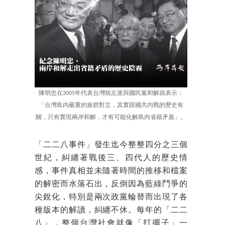
陳明忠在2005年代表台灣統左派與國民黨和解就表示：
「台灣島內嚴重的族群對立，其實跟國共內戰的歷史有
關，只有實現兩岸和解，才有可能化解島內省籍矛盾」。
「二二八事件」發生迄今整整四分之三個
世紀，糾纏著戰後三、四代人的歷史情
感，事件真相並未隨著時間的推移和檔案
的解密而水落石出，反倒因為藍綠鬥爭的
尖銳化，特別是兩次政黨輪替而出現了各
種版本的解讀，糾纏不休。每年的「二二
八」，整個台灣社會就像「打擺子」一