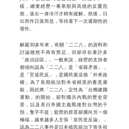
樣，總要經歷一番寒顫與高燒的反覆煎
熬，逼出一身冷汗才稍有緩解。然後，日
出而作日落而息，等待著下一次週期性的
發作。
解嚴30多年來，有關「二二八」的資料和
討論雖然不再有禁忌，但卻存在著許多
「政治誤區」。一般來說，綠營的支持者
都傾向認為「二二八」是「省籍矛盾」，
是「官逼民反」，是國民黨這個「外來政
權」為了長期統治對本省精英的蓄意屠
殺，因此將「二二八」定性為「台獨建國
運動」的開始，卻對國共內戰的歷史背
景，以及美日帝國主義戰後對台灣的干
預，隻字不提；藍營的群眾卻擺向另一個
極端，越來越多人主張「皇民造反論」，
認為二二八事件是日本殖民統治下喪失祖