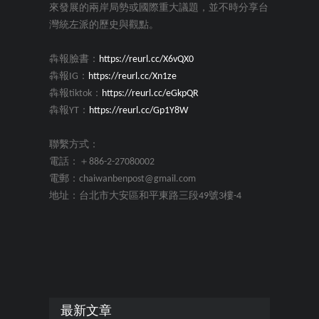
來發展的兩岸局勢或國際重大議題，並不時分享台
灣統左派的歷史與觀點。
犇報臉書：
https://reurl.cc/X6vQX0
犇報IG：
https://reurl.cc/Xn1ze
犇報tiktok：
https://reurl.cc/eGkpQR
犇報YT：
https://reurl.cc/Gp1Y8W
聯繫方式：
電話：＋886-2-27080002
電郵：chaiwanbenpost@gmail.com
地址：台北市大安區和平東路三段49號3樓-4
最新文章