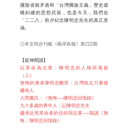
擺脫省籍矛盾和「台灣國族主義」歷史虛
構糾纏的思想武裝，也是今天，我們在
「二二八」前夕紀念陳明忠先生的真正意
涵。
◎本文同步刊載《兩岸犇報》第222期
【延伸閱讀】
以革命為志業：陳明忠的人格與風範
（上）
無悔的勇者陳明忠離世：台灣統左力量後
繼有人
人間書訊：《無悔──陳明忠回憶錄》
九十多歲的青年人：記陳明忠先生
繼承赴死革命者的信仰與志業──我讀《無
悔：陳明忠回憶錄》