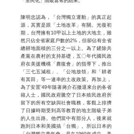
「皇民化」階級篡奪的結果。
陳明忠認為，「台灣獨立運動」的真正起
源，其實是跟「土地改革」有關。光復初
期，台灣擁有10甲以上土地的大地主，雖
然只佔全省家庭戶數的2%，但卻佔有全省
總耕地面積的三分之一以上。為了鏟除共
產黨在農村的支持基礎，五〇年代國民政
府在美援機構「農復會」的指導下，推出
「三七五減租」、「公地放領」和「耕者
有其田」等一連串的土改政策。再加上，
為了安置’49年隨著蔣介石撤退來台的各省
籍人士，國民政府騰空了日本殖民政府所
留下的所有空缺與社會職務，客觀上排擠
了日據時期受到高等教育的地主階級子弟
的人生出路。他們當中有部分人，後來就
跑到日本和美國搞「台獨」。所以日本的
「台灣獨立青年會」是在1960年成立，美