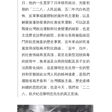
日，他的一生貫穿了日本殖民統治、光復初
期的「二二八」人民起義、五〇年代白色恐
怖、反軍事戒嚴體制的黨外民主運動，以及
解嚴後蓬勃發展的社會改革運動，可以說是
戰後台灣政治運動和社會變遷的縮影，也是
主流歷史詮釋的鏡照，折射出長期被藍綠惡
鬥所刻意掩蓋的歷史事實。近年來由於民進
黨當局採取兩岸對抗路線，「反中、仇中」
的社會情緒再度高漲，甚至在新型冠狀病毒
的疫情中，無辜波及台商與陸配及其子女的
法西斯化傾向，這是陳明忠先生用一生的堅
持和苦難留給台灣人民的精神遺產，是我們
擺脫省籍矛盾和「台灣國族主義」歷史虛構
糾纏的思想武裝，也是今天，我們在「二二
八」前夕紀念陳明忠先生的真正意涵。