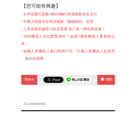
【
您可能有興趣】
‧
全球首艘可裝載1萬800輛汽車運輸船命名交付
‧
中國大陸提供全球供應鏈「關鍵樞紐」支撐
‧
上海首條穿越長江軌道貫通 長三角一體化再提速！
‧
深圳機器人何以驚豔海外？超過7萬家機器人產業鏈企
業！
‧
波蘭人形機器人進口商執行長：中國人形機器人是我們
「最好的選擇」
Share
484
0 Comments