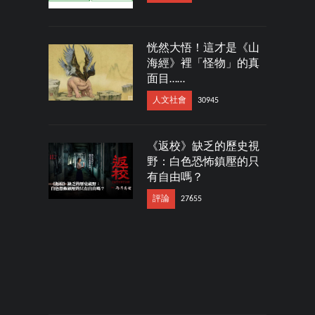
恍然大悟！這才是《山
海經》裡「怪物」的真
面目……
人文社會
30945
《返校》缺乏的歷史視
野：白色恐怖鎮壓的只
有自由嗎？
評論
27655