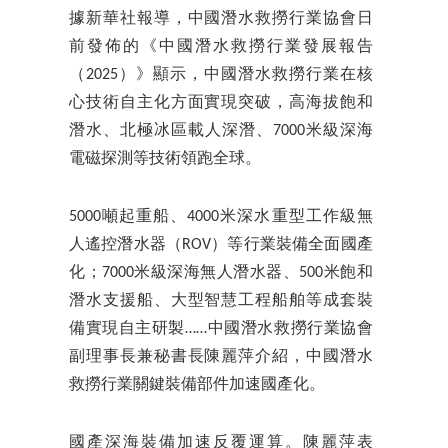
據新華社報導，中國潛水救撈行業協會日
前發佈的《中國潛水救撈行業發展報告
（2025）》顯示，中國潛水救撈行業在核
心技術自主化方面實現突破，高海拔飽和
潛水、北極冰區載人深潛、7000米級深海
電磁探測等技術領跑全球。
5000噸起重船、4000米深水重型工作級無
人遙控潛水器（ROV）等行業裝備全面國產
化；7000米級深海無人潛水器、500米飽和
潛水支援船、大型智慧工程船舶等成套裝
備實現自主研製……中國潛水救撈行業協會
副理事長兼秘書長陳麗萍介紹，中國潛水
救撈行業關鍵裝備部件加速國產化。
國產深海裝備加速反覆運算。陳麗萍表