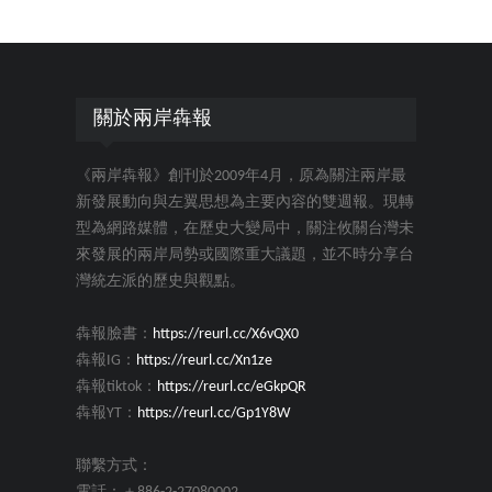
關於兩岸犇報
《兩岸犇報》創刊於2009年4月，原為關注兩岸最
新發展動向與左翼思想為主要內容的雙週報。現轉
型為網路媒體，在歷史大變局中，關注攸關台灣未
來發展的兩岸局勢或國際重大議題，並不時分享台
灣統左派的歷史與觀點。
犇報臉書：
https://reurl.cc/X6vQX0
犇報IG：
https://reurl.cc/Xn1ze
犇報tiktok：
https://reurl.cc/eGkpQR
犇報YT：
https://reurl.cc/Gp1Y8W
聯繫方式：