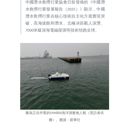
中國潛水救撈行業協會日前發佈的《中國潛
水救撈行業發展報告（2025）》顯示，中國
潛水救撈行業在核心技術自主化方面實現突
破，高海拔飽和潛水、北極冰區載人深潛、
7000米級深海電磁探測等技術領跑全球。
圖為正在作業的SM4800海洋測量無人船（受訪者供
圖）。圖源：新華社