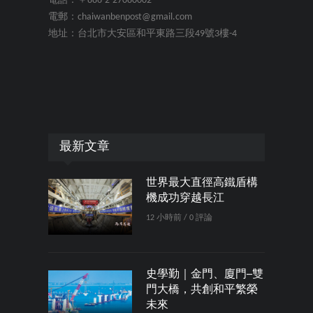
電話：＋886-2-27080002
電郵：chaiwanbenpost@gmail.com
地址：台北市大安區和平東路三段49號3樓-4
最新文章
世界最大直徑高鐵盾構
機成功穿越長江
12 小時前 / 0 評論
史學勤｜金門、廈門─雙
門大橋，共創和平繁榮
未來