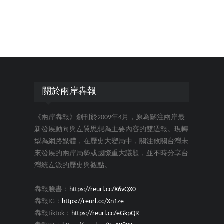
關於兩岸犇報
《兩岸犇報》創刊於2009年4月，原為關注兩岸最
新發展動向與左翼思想為主要內容的雙週報。現轉
型為網路媒體，在歷史大變局中，關注攸關台灣未
來發展的兩岸局勢或國際重大議題，並不時分享台
灣統左派的歷史與觀點。
犇報臉書：
https://reurl.cc/X6vQX0
犇報IG：
https://reurl.cc/Xn1ze
犇報tiktok：
https://reurl.cc/eGkpQR