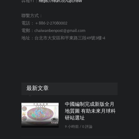
犇報YT：
https://reurl.cc/Gp1Y8W
聯繫方式：
電話：＋886-2-27080002
電郵：chaiwanbenpost@gmail.com
地址：台北市大安區和平東路三段49號3樓-4
最新文章
中國編制完成新版全月
地質圖 有助未來月球科
研站選址
9 小時前 / 0 評論