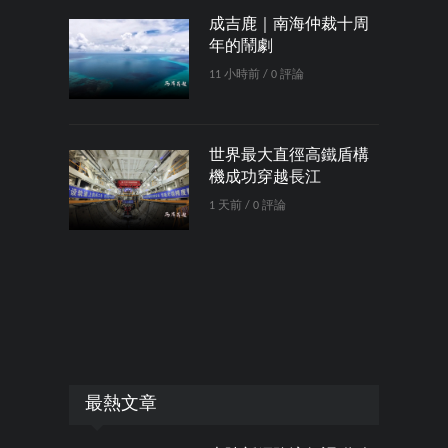
成吉鹿｜南海仲裁十周
年的鬧劇
11 小時前 / 0 評論
世界最大直徑高鐵盾構
機成功穿越長江
1 天前 / 0 評論
最熱文章