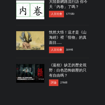
大陸新網路流行語 你今
天「內卷」了嗎？
人文社會
177180
恍然大悟！這才是《山
海經》裡「怪物」的真
面目……
人文社會
30998
《返校》缺乏的歷史視
野：白色恐怖鎮壓的只
有自由嗎？
評論
27668