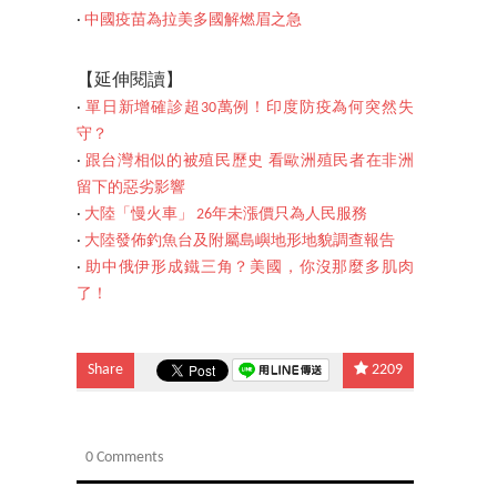
‧
中國疫苗為拉美多國解燃眉之急
【延伸閱讀】
‧
單日新增確診超30萬例！印度防疫為何突然失
守？
‧
跟台灣相似的被殖民歷史 看歐洲殖民者在非洲
留下的惡劣影響
‧
大陸「慢火車」 26年未漲價只為人民服務
‧
大陸發佈釣魚台及附屬島嶼地形地貌調查報告
‧
助中俄伊形成鐵三角？美國，你沒那麼多肌肉
了！
Share
2209
0 Comments