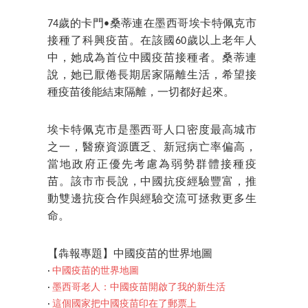
74歲的卡門•桑蒂連在墨西哥埃卡特佩克市
接種了科興疫苗。在該國60歲以上老年人
中，她成為首位中國疫苗接種者。桑蒂連
說，她已厭倦長期居家隔離生活，希望接
種疫苗後能結束隔離，一切都好起來。
埃卡特佩克市是墨西哥人口密度最高城市
之一，醫療資源匱乏、新冠病亡率偏高，
當地政府正優先考慮為弱勢群體接種疫
苗。該市市長說，中國抗疫經驗豐富，推
動雙邊抗疫合作與經驗交流可拯救更多生
命。
【犇報專題】中國疫苗的世界地圖
‧
中國疫苗的世界地圖
‧
墨西哥老人：中國疫苗開啟了我的新生活
‧
這個國家把中國疫苗印在了郵票上