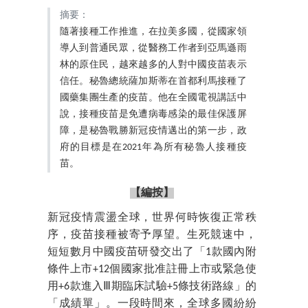
摘要：
隨著接種工作推進，在拉美多國，從國家領
導人到普通民眾，從醫務工作者到亞馬遜雨
林的原住民，越來越多的人對中國疫苗表示
信任。秘魯總統薩加斯蒂在首都利馬接種了
國藥集團生產的疫苗。他在全國電視講話中
說，接種疫苗是免遭病毒感染的最佳保護屏
障，是秘魯戰勝新冠疫情邁出的第一步，政
府的目標是在2021年為所有秘魯人接種疫
苗。
【編按】
新冠疫情震盪全球，世界何時恢復正常秩
序，疫苗接種被寄予厚望。生死競速中，
短短數月中國疫苗研發交出了「1款國內附
條件上市+12個國家批准註冊上市或緊急使
用+6款進入Ⅲ期臨床試驗+5條技術路線」的
「成績單」。一段時間來，全球多國紛紛