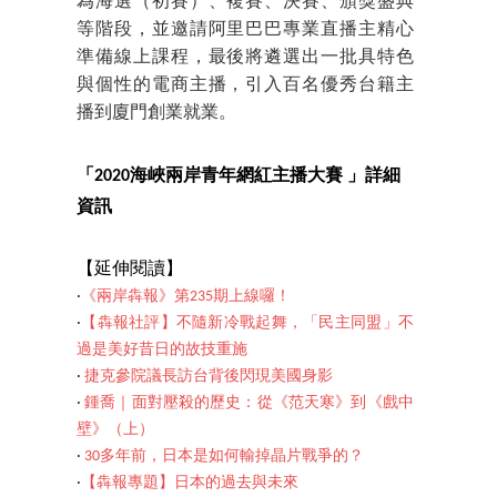
為海選（初賽）、複賽、決賽、頒獎盛典
等階段，並邀請阿里巴巴專業直播主精心
準備線上課程，最後將遴選出一批具特色
與個性的電商主播，引入百名優秀台籍主
播到廈門創業就業。
「2020海峽兩岸青年網紅主播大賽 」詳細
資訊
【延伸閱讀】
‧
《兩岸犇報》第235期上線囉！
‧
【犇報社評】不隨新冷戰起舞，「民主同盟」不
過是美好昔日的故技重施
‧
捷克參院議長訪台背後閃現美國身影
‧
鍾喬｜面對壓殺的歷史：從《范天寒》到《戲中
壁》（上）
‧
30多年前，日本是如何輸掉晶片戰爭的？
‧
【犇報專題】日本的過去與未來