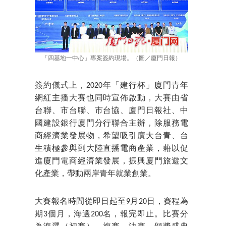
「四基地一中心」專案簽約現場。（圖／廈門日報）
簽約儀式上，2020年「建行杯」廈門青年
網紅主播大賽也同時宣佈啟動，大賽由省
台聯、市台聯、市台協、廈門日報社、中
國建設銀行廈門分行聯合主辦，除服務電
商經濟業發展物，希望吸引廣大台青、台
生積極參與到大陸直播電商產業，藉以促
進廈門電商經濟業發展，振興廈門旅遊文
化產業，帶動兩岸青年就業創業。
大賽報名時間從即日起至9月20日，賽程為
期3個月，海選200名，報完即止。比賽分