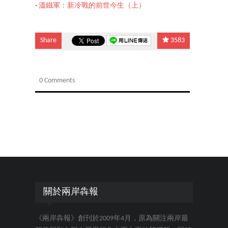
‧
溫鐵軍：新冷戰的前世今生（上）
Share
3583
0 Comments
關於兩岸犇報
《兩岸犇報》創刊於2009年4月，原為關注兩岸最