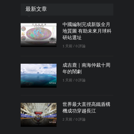
最新文章
中國編制完成新版全月
地質圖 有助未來月球科
研站選址
1 天前 / 0 評論
成吉鹿｜南海仲裁十周
年的鬧劇
1 天前 / 0 評論
世界最大直徑高鐵盾構
機成功穿越長江
2 天前 / 0 評論