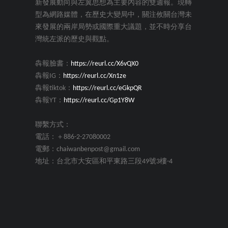
新發展動向與左翼思想為主要內容的雙週報。現轉
型為網路媒體，在歷史大變局中，關注攸關台灣未
來發展的兩岸局勢或國際重大議題，並不時分享台
灣統左派的歷史與觀點。
犇報臉書：
https://reurl.cc/X6vQX0
犇報IG：
https://reurl.cc/Xn1ze
犇報tiktok：
https://reurl.cc/eGkpQR
犇報YT：
https://reurl.cc/Gp1Y8W
聯繫方式：
電話：＋886-2-27080002
電郵：chaiwanbenpost@gmail.com
地址：台北市大安區和平東路三段49號3樓-4