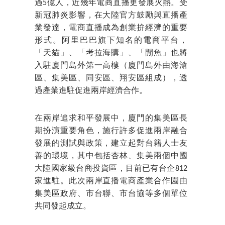
過5億人，近幾年電商直播更發展火熱。受
新冠肺炎影響，在大陸官方鼓勵與直播產
業發達，電商直播成為創業拚經濟的重要
形式。阿里巴巴旗下知名的電商平台，
「天貓」、「考拉海購」、「閒魚」也將
入駐廈門島外第一高樓（廈門島外由海滄
區、集美區、同安區、翔安區組成），透
過產業進駐促進兩岸經濟合作。
在兩岸追求和平發展中，廈門的集美區長
期扮演重要角色，施行許多促進兩岸融合
發展的測試與政策，建立起對台籍人士友
善的環境，其中包括杏林、集美兩個中國
大陸國家級台商投資區，目前已有台企812
家進駐。此次兩岸直播電商產業合作園由
集美區政府、市台聯、市台協等多個單位
共同發起成立。