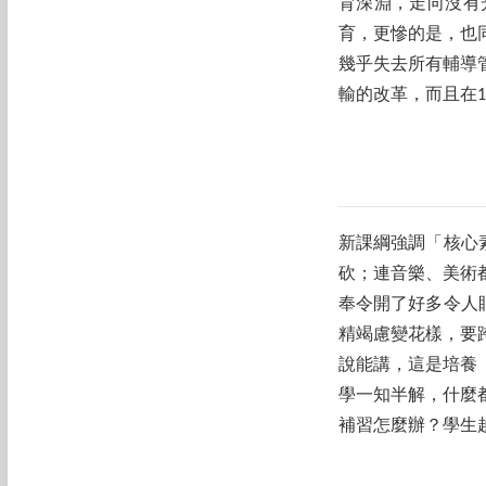
育深淵，走向沒有
育，更慘的是，也
幾乎失去所有輔導
輸的改革，而且在1
新課綱強調「核心
砍；連音樂、美術
奉令開了好多令人
精竭慮變花樣，要
說能講，這是培養
學一知半解，什麼
補習怎麼辦？學生