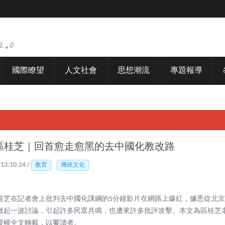
國際瞭望
人文社會
思想潮流
專題報導
區桂芝｜回首愈走愈黑的去中國化教改路
 13:10:24 /
教育
傳統文化
桂芝在記者會上批判去中國化課綱的5分鐘影片在網路上爆紅，據悉從北
掀起一波討論，引起許多民眾共鳴，也遭來許多批評攻擊。本文為區桂芝
授權全文轉載，以饗讀者。