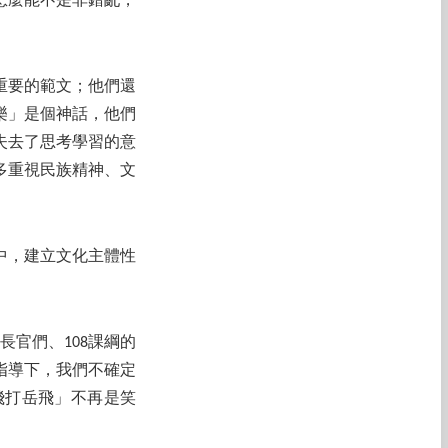
怎麼能不是非錯亂，
重要的範文；他們還
樂」是個神話，他們
失去了思考學習的意
多重視民族精神、文
中，建立文化主體性
官們、108課綱的
指導下，我們不確定
飛打岳飛」不再是笑