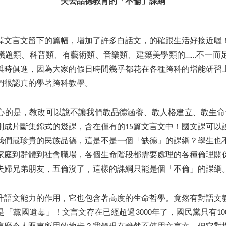
失去品德教育的「不倫」課綱
掉文言文留下的篇幅，增加了許多白話文，的確跟生活好接近喔
議題類、科普類、有藝術類、音樂類、建築美學類的……不一而
與時俱進，因為大家的假日時間幾乎都花在各種跨科的增能研習
們很認真的學著跨科教學。
心的是，教改可以說不讓我們教品德涵養、教人格建立、教生命覺
刪成片斷集錦式的幾課，含在僅有的15篇文言文中！國文課可以
我們最珍貴的民族品德，這是不是一個「缺德」的課綱？學生也
家庭到群體到社會職場，各個生命階段都需要處理的各種倫理關
夫婦兄弟朋友，五倫沒了，這樣的課綱只能是個「不倫」的課綱
升語文能力的作用，它也包含著高度的生命哲學。竟然有對語文
「黨國遺毒」！文言文存在已經超過3000年了，國民黨只有1