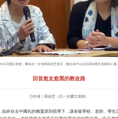
會4日召開記者會，圖為北一女老師區桂芝發言，圖右為中山女高退休國文老師段心儀
回首愈走愈黑的教改路
◎作者｜區桂芝（北一女國文老師）
改，始終在去中國化的幽靈原則指導下，讓各級學校、老師、學生