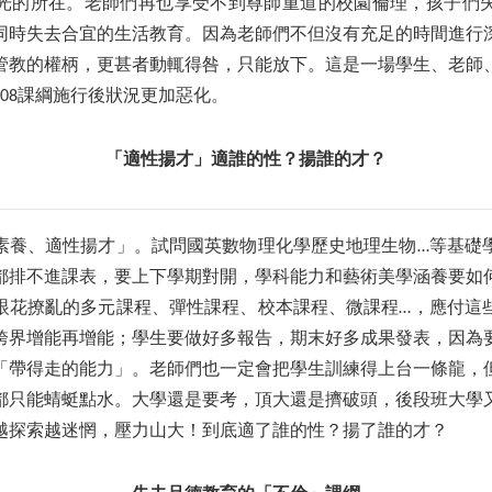
光的所在。老師們再也享受不到尊師重道的校園倫理，孩子們
同時失去合宜的生活教育。因為老師們不但沒有充足的時間進行
管教的權柄，更甚者動輒得咎，只能放下。這是一場學生、老師
08課綱施行後狀況更加惡化。
「適性揚才」適誰的性？揚誰的才？
素養、適性揚才」。試問國英數物理化學歷史地理生物…等基礎
都排不進課表，要上下學期對開，學科能力和藝術美學涵養要如
眼花撩亂的多元課程、彈性課程、校本課程、微課程…，應付這
跨界增能再增能；學生要做好多報告，期末好多成果發表，因為
「帶得走的能力」。老師們也一定會把學生訓練得上台一條龍，
都只能蜻蜓點水。大學還是要考，頂大還是擠破頭，後段班大學
越探索越迷惘，壓力山大！到底適了誰的性？揚了誰的才？