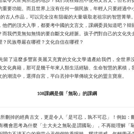
這麼令人匪夷所思的地步？我們現在雖然不使用文言文，但它對
的重要功能。而且世界上沒有任何一個民族，年輕人只要經過中
0年前的古人作品，可以完全沒有阻礙的大量吸取老祖宗的智慧菁華
，他們的頂大入學，都要考中國的文言文，課綱委員知道吧？韓
？而我們竟無知無情的要自斷文化經脈。孩子們對自己的文化失
裡？民族尊嚴在哪裡？文化自信在哪裡？
先留了這麼多豐富美麗又充實的文化文學遺產給我們，全世界
統文化典籍，那可是幾千年來人類生活經驗、生命智慧的累積，
文的潮流中，選擇自宮，平白丟掉中華傳統文化的盟主寶座。
108課綱是個「無恥」的課綱
課綱所刪掉的經典古文，更是令人「是可忍，孰不可忍」！例如：
有機會思考為什麼「士大夫之無恥是謂國恥」，不再能理解「