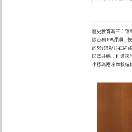
歷史教育新三自運動
除台獨108課綱
的5分鐘影片在網
民眾共鳴，也遭來
小標為兩岸犇報編