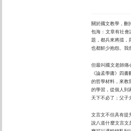
關於國文教學，刪
包海：文章有社會
題，都兵來將擋，
也都鮮少抱怨。我
但最叫國文老師痛
《論孟學庸》四書
的哲學材料，來教
的學習，從個人到
天下不必了；父子
文言文不但具有提
說八道什麼文言文是