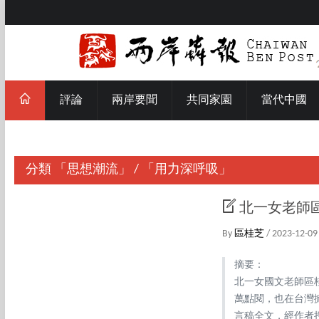
評論
兩岸要聞
共同家園
當代中國
分類
「思想潮流」
/
「用力深呼吸」
北一女老師
By
區桂芝
/ 2023-12-09
摘要：
北一女國文老師區
萬點閱，也在台灣
言稿全文，經作者