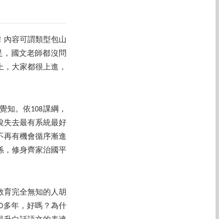
！內容可謂類型包山
足，國文老師都沒問
上，大家都很上進，
知。依108課綱，
說失去最有系統最好
不再有機會循序漸進
係，修身齊家治國平
。
教育完全無知的人胡
00多年，好嗎？為什