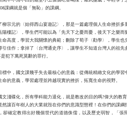
新聞中不清不白的廟堂小丑個個吃香喝辣，耀武揚威，年輕學子
08課綱就是個「無恥」的課綱。
了柳宗元的〈始得西山宴遊記〉，那是一篇處理個人生命挫折多
岳陽樓記〉，學生們可能以為「先天下之憂而憂，後天下之樂而
生命高度，學習大我關懷的典範；刪除了荀子〈勸學〉，學生也
導引佳作；拿掉了〈台灣通史序〉，讓學生不知道台灣人的祖先
不是犯下萬死莫辭的罪行。
目標中，國文課幾乎失去最核心的意義：從傳統精緻文化的學習
生命的意義，學習處理並跨越現實的挫折，拓寬生命的視野。
國文淺碟化，所有學科能力退化，就是教改的目的嗎?偉大的教育長
竟然讓百年樹人的大業就毁在你們的意識型態裡！在你們的課綱
，卻確定教得出好幾個世代的道德侏儒，以及歷史弱智，「張
。