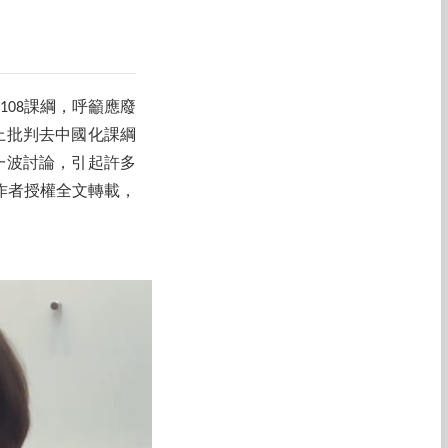
108課綱，呼籲應廢
上批判去中國化課綱
一波討論，引起許多
作者授權全文轉載，