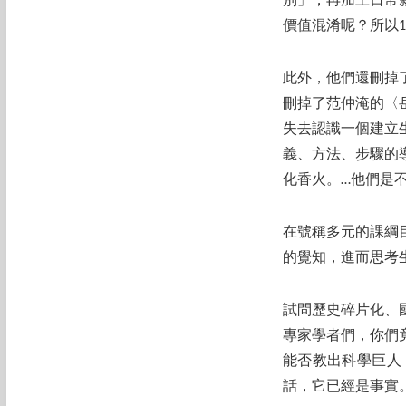
別」，再加上日常
價值混淆呢？所以1
此外，他們還刪掉
刪掉了范仲淹的〈
失去認識一個建立
義、方法、步驟的
化香火。…他們是
在號稱多元的課綱
的覺知，進而思考
試問歷史碎片化、
專家學者們，你們
能否教出科學巨人
話，它已經是事實