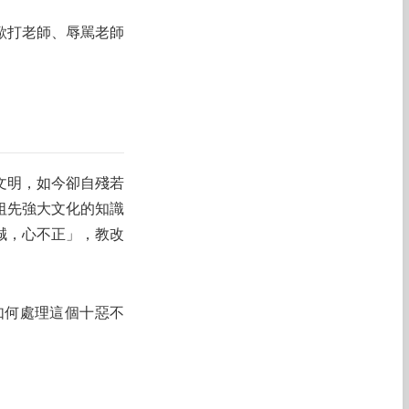
歐打老師、辱駡老師
文明，如今卻自殘若
祖先強大文化的知識
誠，心不正」，教改
如何處理這個十惡不