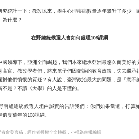
研究統計一下：教改以來，學生心理疾病數量逐年攀升了多少，
，為什麼？
在野總統候選人會如何處理108課綱
中國領導下，亞洲全面崛起，我們本來繼承亞洲最悠久而美好的
育高官、教改學者們，將來孩子們因錯誤的教育政策，失去繼承
面對他們憤恨的質疑？有人說，臺灣政治最大的問題，是「意不
嘗不是？不讀《大學》的人是不懂的。
野兩組總統候選人坦白誠實的告訴我們：你們如果當選，打算
遺臭萬年的108課綱。
記者會發言稿，經作者授權全文轉載，小標為犇報編輯