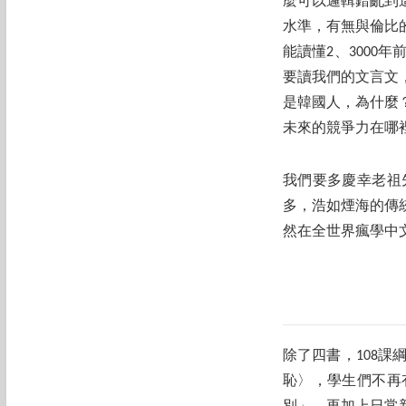
麼可以邏輯錯亂到
水準，有無與倫比
能讀懂2、300
要讀我們的文言文
是韓國人，為什麼
未來的競爭力在哪
我們要多慶幸老祖
多，浩如煙海的傳
然在全世界瘋學中
除了四書，108
恥〉，學生們不再