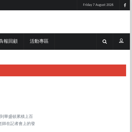
Friday 7 August 2026
犇報回顧
活動專區
京到華盛頓累積上百
老師在記者會上的發