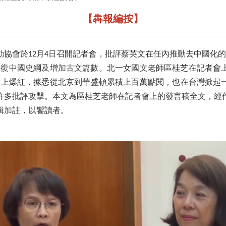
【犇報編按】
協會於12月4日召開記者會，批評蔡英文在任內推動去中國化的
，恢復中國史綱及增加古文篇數。北一女國文老師區桂芝在記者會
路上爆紅，據悉從北京到華盛頓累積上百萬點閱，也在台灣掀起
許多批評攻擊。本文為區桂芝老師在記者會上的發言稿全文，經
輯加註，以饗讀者。