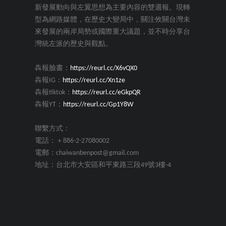
新發展動向與左翼思想為主要內容的雙週報。現轉
型為網路媒體，在歷史大變局中，關注攸關台灣未
來發展的兩岸局勢或國際重大議題，並不時分享台
灣統左派的歷史與觀點。
犇報臉書：
https://reurl.cc/X6vQX0
犇報IG：
https://reurl.cc/Xn1ze
犇報tiktok：
https://reurl.cc/eGkpQR
犇報YT：
https://reurl.cc/Gp1Y8W
聯繫方式：
電話：＋886-2-27080002
電郵：chaiwanbenpost@gmail.com
地址：台北市大安區和平東路三段49號3樓-4