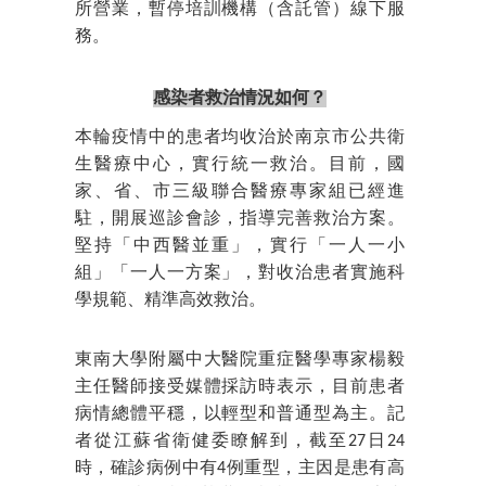
所營業，暫停培訓機構（含託管）線下服
務。
感染者救治情況如何？
本輪疫情中的患者均收治於南京市公共衛
生醫療中心，實行統一救治。目前，國
家、省、市三級聯合醫療專家組已經進
駐，開展巡診會診，指導完善救治方案。
堅持「中西醫並重」，實行「一人一小
組」「一人一方案」，對收治患者實施科
學規範、精準高效救治。
東南大學附屬中大醫院重症醫學專家楊毅
主任醫師接受媒體採訪時表示，目前患者
病情總體平穩，以輕型和普通型為主。記
者從江蘇省衛健委瞭解到，截至27日24
時，確診病例中有4例重型，主因是患有高