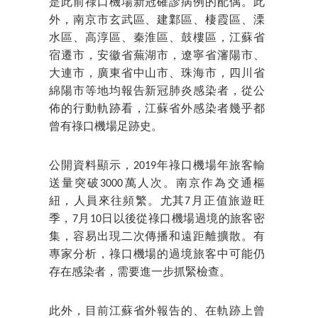
是此前祿口機場新冠確診病例的配偶。此
外，南京市玄武區、建鄴區、棲霞區、溧
水區、高淳區、秦淮區、鼓樓區，江蘇省
宿遷市，安徽省蕪湖市，遼寧省瀋陽市、
大連市，廣東省中山市、珠海市，四川省
綿陽市等地均報告新冠肺炎感染者，從公
佈的行動軌跡看，江蘇省外感染者幾乎都
曾有祿口機場足跡史。
公開資料顯示，2019年祿口機場年旅客輸
送量突破3000萬人次。南京作為交通樞
紐，人員來往頻繁。尤其7月正值旅遊旺
季，7月10日以後從祿口機場過境的旅客密
集，容易出現二次傳播和遠距離擴散。有
專家分析，祿口機場的過境旅客中可能仍
存在感染者，需要進一步抓緊檢查。
此外，目前江蘇省外報告的、在軌跡上曾