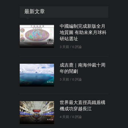
最新文章
中國編制完成新版全月
地質圖 有助未來月球科
研站選址
3 天前 / 0 評論
成吉鹿｜南海仲裁十周
年的鬧劇
3 天前 / 0 評論
世界最大直徑高鐵盾構
機成功穿越長江
4 天前 / 0 評論