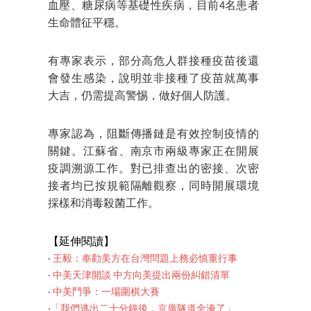
血壓、糖尿病等基礎性疾病，目前4名患者
生命體征平穩。
有專家表示，部分高危人群接種疫苗後還
會發生感染，說明並非接種了疫苗就萬事
大吉，仍需提高警惕，做好個人防護。
專家認為，阻斷傳播鏈是有效控制疫情的
關鍵。江蘇省、南京市兩級專家正在開展
疫調溯源工作。對已排查出的密接、次密
接者均已按規範隔離觀察，同時開展環境
採樣和消毒殺菌工作。
【延伸閱讀】
‧
王毅：奉勸美方在台灣問題上務必慎重行事
‧
中美天津開談 中方向美提出兩份糾錯清單
‧
中美鬥爭：一場圍棋大賽
‧
「我們逃出二十分鐘後，京廣隧道全淹了」