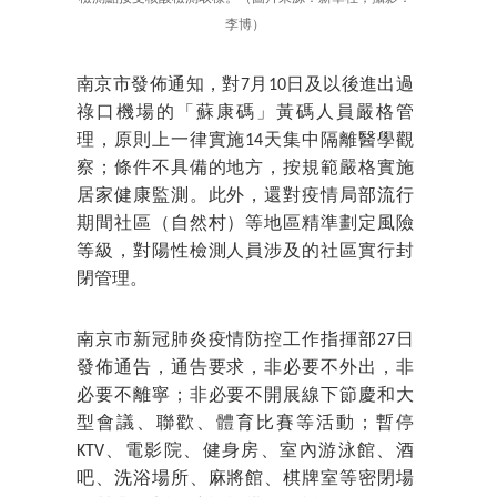
李博）
南京市發佈通知，對7月10日及以後進出過
祿口機場的「蘇康碼」黃碼人員嚴格管
理，原則上一律實施14天集中隔離醫學觀
察；條件不具備的地方，按規範嚴格實施
居家健康監測。此外，還對疫情局部流行
期間社區（自然村）等地區精準劃定風險
等級，對陽性檢測人員涉及的社區實行封
閉管理。
南京市新冠肺炎疫情防控工作指揮部27日
發佈通告，通告要求，非必要不外出，非
必要不離寧；非必要不開展線下節慶和大
型會議、聯歡、體育比賽等活動；暫停
KTV、電影院、健身房、室內游泳館、酒
吧、洗浴場所、麻將館、棋牌室等密閉場