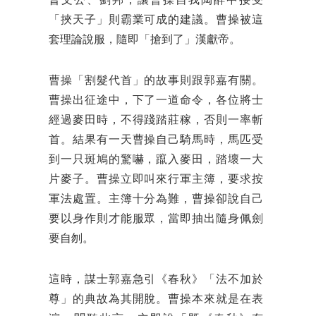
晉文公、劉邦，讓曹操自我陶醉中接受
「挾天子」則霸業可成的建議。曹操被這
套理論說服，隨即「搶到了」漢獻帝。
曹操「割髮代首」的故事則跟郭嘉有關。
曹操出征途中，下了一道命令，各位將士
經過麥田時，不得踐踏莊稼，否則一率斬
首。結果有一天曹操自己騎馬時，馬匹受
到一只斑鳩的驚嚇，躥入麥田，踏壞一大
片麥子。曹操立即叫來行軍主簿，要求按
軍法處置。主簿十分為難，曹操卻說自己
要以身作則才能服眾，當即抽出隨身佩劍
要自刎。
這時，謀士郭嘉急引《春秋》「法不加於
尊」的典故為其開脫。曹操本來就是在表