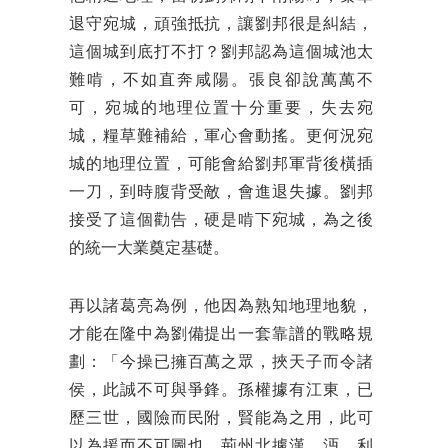
退守宛城，頑強抵抗，讓劉邦很是糾結，
這個城到底打不打？劉邦認為這個城池太
難啃，不如直奔咸陽。張良卻說萬萬不
可，宛城的地理位置十分重要，失去宛
城，糧草難補給，軍心會動搖。更何況宛
城的地理位置，可能會給劉邦軍背後橫插
一刀，到時腹背受敵，會進退失據。劉邦
接受了這個勸告，硬是啃下宛城，為之後
的統一大業奠定基礎。
再以諸葛亮為例，他因為熟知地理地貌，
才能在隆中為劉備提出一套靠譜的戰略規
劃：「今操已擁百萬之眾，挾天子而令諸
侯，此誠不可與爭鋒。孫權據有江東，已
歷三世，國險而民附，賢能為之用，此可
以為援而不可圖也。荊州北據漢、沔，利