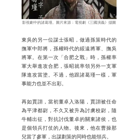
影視劇中的諸葛瑾。圖片來源：電視劇《三國演義》擷圖
東吳的另一位謀士張昭，做過孫策時代的
撫軍中郎將，孫權時代的綏遠將軍、撫吳
將軍。在第一次「合肥之戰」時，孫權率
軍大舉進攻合肥，張昭就率領另外一支軍
隊進攻當塗。不過，他跟諸葛瑾一樣，軍
事能力也並不出彩。
再如賈詡，當初董卓入洛陽，賈詡被任命
為平津都尉，不久又被升為討虜校尉，隨
牛輔出征，對抗討伐董卓的關東諸侯，也
是個領兵打仗的人物。後來，他在曹操那
兒當了參軍，出謀劃策的同時也能領兵。