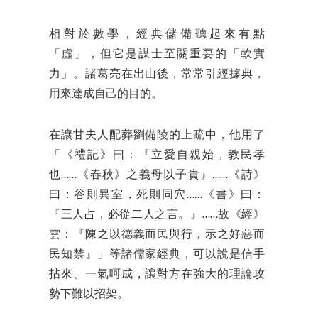
相對於數學，經典儲備聽起來有點
「虛」，但它是謀士至關重要的「軟實
力」。諸葛亮在出山後，常常引經據典，
用來達成自己的目的。
在讓甘夫人配葬劉備陵的上疏中，他用了
「《禮記》曰：『立愛自親始，教民孝
也……《春秋》之義母以子貴』……《詩》
曰：谷則異室，死則同穴……《書》曰：
『三人占，必從二人之言。』……故《經》
雲：『陳之以德義而民與行，示之好惡而
民知禁』」等諸儒家經典，可以說是信手
拈來、一氣呵成，讓對方在強大的理論攻
勢下難以招架。