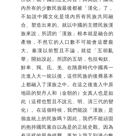
內所有的少數民族最後都被「漢化」了，
不如說中國文化是境內所有民族共同融
合、塑造出來的。就以中國的主體民族漢
族來說，所謂的「漢族」根本就是融合的
產物，不然它的人口數不可能會這麼龐
大。秦漢以前暫且不論，就從「五胡亂
華」開始說起。所謂的五胡，包括匈奴、
鮮卑、羯、氐、羌、在隋唐時代中國再一
次進入大一統以後，這些民族的後裔基本
上都融入了漢族之中。在這之後進入中原
地區的契丹人和（金朝的）女真人也是如
此（這裡也暫且不說元、明、清三代的變
化）。在這個時候，我們能說「漢族」是
個血統上的民族嗎？因此，我們不能頑固
的抱持國民黨自以為是的正統史觀。因為
有這樣的親身經歷，再加上我又到過少數