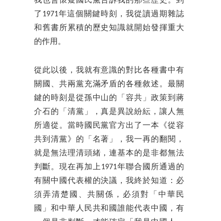
我也會懷疑國民黨告訴我的那些歷史。到
了1971年這個關鍵時刻，我從讀過期雜誌
和舊書所累積的歷史知識就開始發揮重大
的作用。
從此以後，我就有意識的對比各種書中有
關國、共兩黨充滿矛盾的各種敘述。最關
鍵的時刻是從孫中山的「容共」政策到蔣
介石的「清黨」，真是異說紛紜，讓人無
所適從。當時國民黨官方出了一本《從容
共到清黨》的「名著」，我一再的翻閱，
就是無法理清頭緒，連基本的是非都無法
判斷。現在再加上1971年聯合國所通過的
有關中國代表權的決議，我終於知道：必
須弄清楚國、共關係，必須對「中華民
國」和中華人民共和國誰能代表中國，有