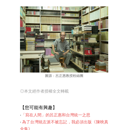
圖源：呂正惠教授粉絲團
◎本文經作者授權全文轉載
【
您可能有興趣】
‧
「寫在人間」的呂正惠和台灣統一之思
‧
為了台灣統左派不被忘記，我必須出版《陳映真
全集》