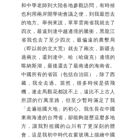
和中學老師到大陸各地參觀訪問，有時候
也利用兩岸開學術會議之便，到我最想去
的地方。舉例來說，單單雲南省我就去了
四次，最遠到達中越邊境的騰衝，黑龍江
省我也去了至少四次，最偏遠的農墾局
（即以前的北大荒）就去了兩次，新疆去
過兩次，還到達中、哈（哈薩克）邊境的
喀納斯湖，最後還去了最南邊的海南省。
中國所有的省區（包括自治區），除了西
藏，我全去過。當然，很多時候是搭飛
機，連走馬觀花都說不上，遠比不上古人
所謂的行萬里路，但至少暫時滿足了我
「走遍祖國大地」的初心。我生長在中國
東南海邊的台灣省，卻能夠遊歷這麼多地
方，讓我對祖國的山川有了更深刻的體
會，這是我初中時代在窗玻璃上描繪中國