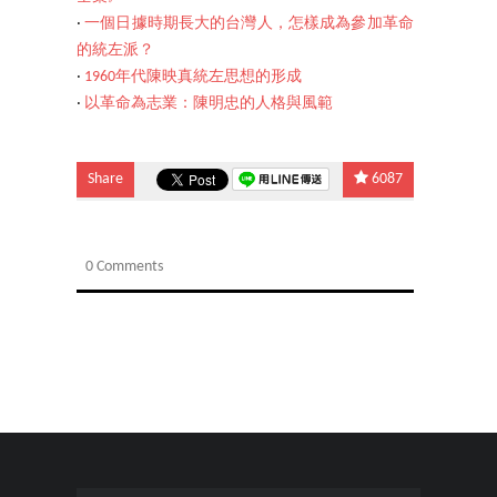
‧
一個日據時期長大的台灣人，怎樣成為參加革命
的統左派？
‧
1960年代陳映真統左思想的形成
‧
以革命為志業：陳明忠的人格與風範
Share
6087
0 Comments