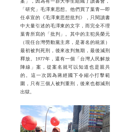
案」，因為有一群大學生組織了讀書會，
「研究」毛澤東思想。他們買了葉青──即
任卓宣的《毛澤東思想批判》，只閱讀書
中大量引述的毛澤東的文字，而完全不理
葉青所寫的「批判」。其中的主犯吳榮元
（現任台灣勞動黨主席，是著名的統派）
最初被判死刑，後來改判無期，最後減刑
釋放。1977年，還有一個「台灣人民解放
陣線」案，從案名就可以知道也是親共
的。這一次因為蔣經國下令縮小打擊範
圍，只有三個人被判重刑，後來也都減刑
出獄。