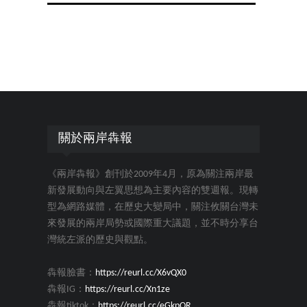
關於兩岸犇報
《兩岸犇報》創刊於2009年4月，原為關注兩岸最
新發展動向與左翼思想為主要內容的雙週報。現轉
型為網路媒體，在歷史大變局中，關注攸關台灣未
來發展的兩岸局勢或國際重大議題，並不時分享台
灣統左派的歷史與觀點。
犇報臉書：
https://reurl.cc/X6vQX0
犇報IG：
https://reurl.cc/Xn1ze
犇報tiktok：
https://reurl.cc/eGkpQR