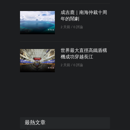
成吉鹿｜南海仲裁十周
年的鬧劇
2 天前 / 0 評論
世界最大直徑高鐵盾構
機成功穿越長江
2 天前 / 0 評論
最熱文章