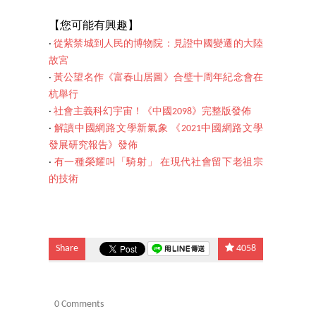
【您可能有興趣】
‧
從紫禁城到人民的博物院：見證中國變遷的大陸
故宮
‧
黃公望名作《富春山居圖》合璧十周年紀念會在
杭舉行
‧
社會主義科幻宇宙！《中國2098》完整版發佈
‧
解讀中國網路文學新氣象 《2021中國網路文學
發展研究報告》發佈
‧
有一種榮耀叫「騎射」 在現代社會留下老祖宗
的技術
Share
4058
0 Comments