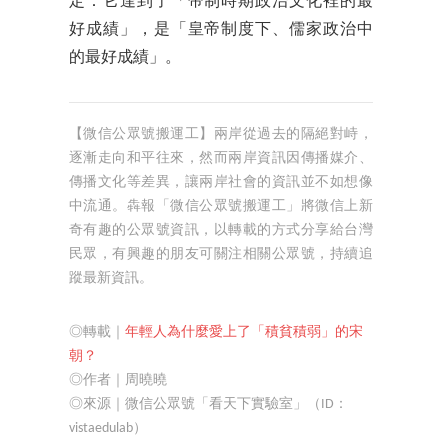
定：它達到了「帝制時期政治文化裡的最
好成績」，是「皇帝制度下、儒家政治中
的最好成績」。
【微信公眾號搬運工】兩岸從過去的隔絕對峙，
逐漸走向和平往來，然而兩岸資訊因傳播媒介、
傳播文化等差異，讓兩岸社會的資訊並不如想像
中流通。犇報「微信公眾號搬運工」將微信上新
奇有趣的公眾號資訊，以轉載的方式分享給台灣
民眾，有興趣的朋友可關注相關公眾號，持續追
蹤最新資訊。
◎轉載｜
年輕人為什麼愛上了「積貧積弱」的宋
朝？
◎作者｜周曉曉
◎來源｜微信公眾號「看天下實驗室」（ID：
vistaedulab）