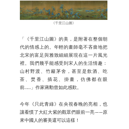
《千里江山圖》
「《千里江山圖》的美，是附著在整個朝
代的情感上的。年輕的畫師毫不吝嗇地把
北宋的富足與雅致細細展現在這一片風光
裡。我們幾乎能感受到宋人的生活情趣：
山村野渡、竹籬茅舍，甚至是飲酒、吃
茶、焚香、插花、掛畫，仿佛都在眼
前……」作家蔣勳曾如此感歎。
今年《只此青綠》在央視春晚的亮相，也
讓看慣了大紅大紫的觀眾們眼前一亮——原
來中國人的審美還可以這樣！