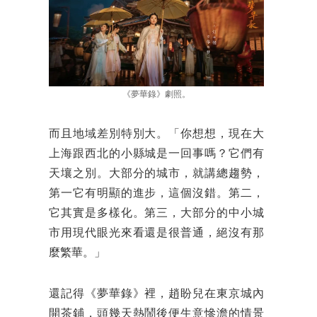
《夢華錄》劇照。
而且地域差別特別大。「你想想，現在大
上海跟西北的小縣城是一回事嗎？它們有
天壤之別。大部分的城市，就講總趨勢，
第一它有明顯的進步，這個沒錯。第二，
它其實是多樣化。第三，大部分的中小城
市用現代眼光來看還是很普通，絕沒有那
麼繁華。」
還記得《夢華錄》裡，趙盼兒在東京城內
開茶鋪，頭幾天熱鬧後便生意慘澹的情景