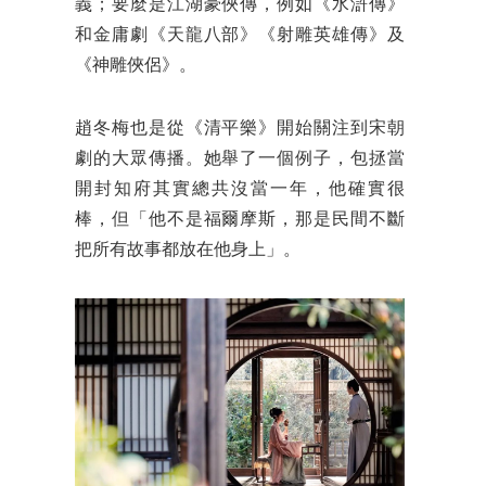
義；要麼是江湖豪俠傳，例如《水滸傳》
和金庸劇《天龍八部》《射雕英雄傳》及
《神雕俠侶》。
趙冬梅也是從《清平樂》開始關注到宋朝
劇的大眾傳播。她舉了一個例子，包拯當
開封知府其實總共沒當一年，他確實很
棒，但「他不是福爾摩斯，那是民間不斷
把所有故事都放在他身上」。