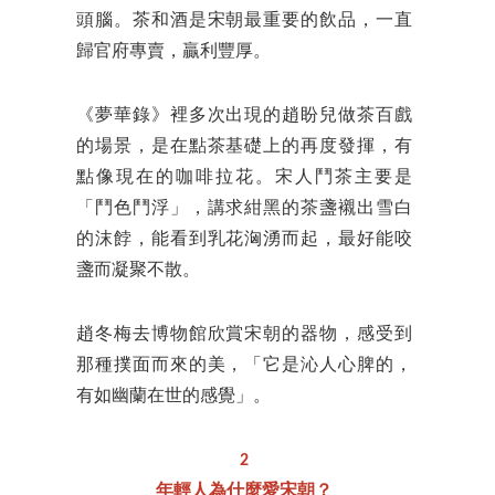
頭腦。茶和酒是宋朝最重要的飲品，一直
歸官府專賣，贏利豐厚。
《夢華錄》裡多次出現的趙盼兒做茶百戲
的場景，是在點茶基礎上的再度發揮，有
點像現在的咖啡拉花。宋人鬥茶主要是
「鬥色鬥浮」，講求紺黑的茶盞襯出雪白
的沫餑，能看到乳花洶湧而起，最好能咬
盞而凝聚不散。
趙冬梅去博物館欣賞宋朝的器物，感受到
那種撲面而來的美，「它是沁人心脾的，
有如幽蘭在世的感覺」。
2
年輕人為什麼愛宋朝？