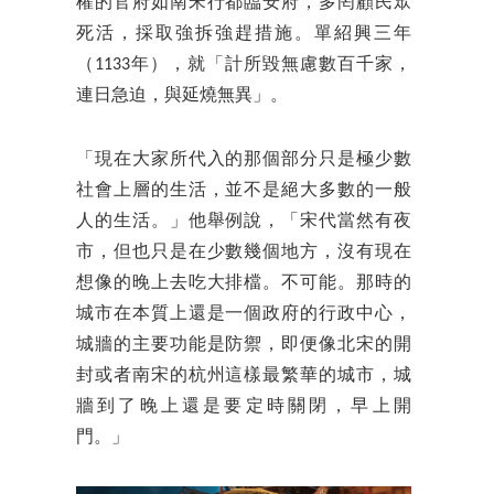
權的官府如南宋行都臨安府，多罔顧民眾
死活，採取強拆強趕措施。單紹興三年
（1133年），就「計所毀無慮數百千家，
連日急迫，與延燒無異」。
「現在大家所代入的那個部分只是極少數
社會上層的生活，並不是絕大多數的一般
人的生活。」他舉例說，「宋代當然有夜
市，但也只是在少數幾個地方，沒有現在
想像的晚上去吃大排檔。不可能。那時的
城市在本質上還是一個政府的行政中心，
城牆的主要功能是防禦，即便像北宋的開
封或者南宋的杭州這樣最繁華的城市，城
牆到了晚上還是要定時關閉，早上開
門。」