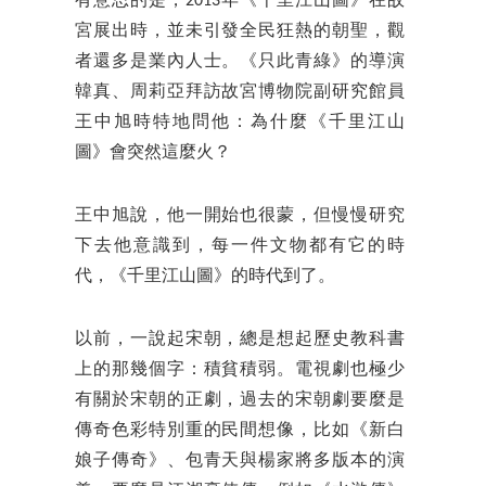
有意思的是，2013年《千里江山圖》在故
宮展出時，並未引發全民狂熱的朝聖，觀
者還多是業內人士。《只此青綠》的導演
韓真、周莉亞拜訪故宮博物院副研究館員
王中旭時特地問他：為什麼《千里江山
圖》會突然這麼火？
王中旭說，他一開始也很蒙，但慢慢研究
下去他意識到，每一件文物都有它的時
代，《千里江山圖》的時代到了。
以前，一說起宋朝，總是想起歷史教科書
上的那幾個字：積貧積弱。電視劇也極少
有關於宋朝的正劇，過去的宋朝劇要麼是
傳奇色彩特別重的民間想像，比如《新白
娘子傳奇》、包青天與楊家將多版本的演