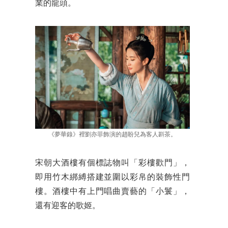
業的龍頭。
《夢華錄》裡劉亦菲飾演的趙盼兒為客人斟茶。
宋朝大酒樓有個標誌物叫「彩樓歡門」，
即用竹木綁縛搭建並圍以彩帛的裝飾性門
樓。酒樓中有上門唱曲賣藝的「小鬟」，
還有迎客的歌姬。