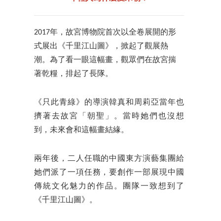
2017年，故宮博物院首次以全卷展開的形
式展出《千里江山圖》，掀起了觀展熱
潮。為了看一眼這幅畫，觀眾們在故宮揣
著乾糧，排起了長隊。
《只此青綠》的導演韓真和周莉亞當年也
擠著去故宮「朝聖」。當時她們也沒想
到，未來會和這幅畫結緣。
兩年後，二人任職的中國東方演藝集團給
她們派了一項任務，要創作一部展現中國
傳統文化魅力的作品。團隊一致想到了
《千里江山圖》。