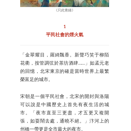
《只此青綠》
1
平民社會的煙火氣
「金翠耀目，羅綺飄香。新聲巧笑于柳陌
花衢，按管調弦於茶坊酒肆……」如孟元老
的回憶，北宋東京的確是當時世界上最繁
榮富足的城市。
宋朝是一個平民社會，北宋的開封與洛陽
可以說是中國歷史上首先有夜生活的城
市。「夜市直至三更盡，才五更又複開
張，如耍鬧去處，通曉不絕。」汴河上的
州橋一帶更是全市最大的夜市。