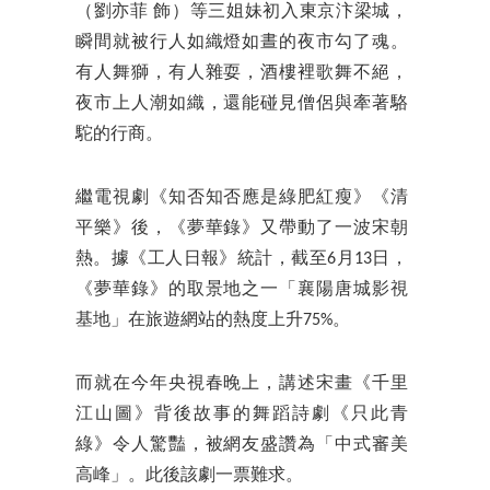
（劉亦菲 飾）等三姐妹初入東京汴梁城，
瞬間就被行人如織燈如晝的夜市勾了魂。
有人舞獅，有人雜耍，酒樓裡歌舞不絕，
夜市上人潮如織，還能碰見僧侶與牽著駱
駝的行商。
繼電視劇《知否知否應是綠肥紅瘦》《清
平樂》後，《夢華錄》又帶動了一波宋朝
熱。據《工人日報》統計，截至6月13日，
《夢華錄》的取景地之一「襄陽唐城影視
基地」在旅遊網站的熱度上升75%。
而就在今年央視春晚上，講述宋畫《千里
江山圖》背後故事的舞蹈詩劇《只此青
綠》令人驚豔，被網友盛讚為「中式審美
高峰」。此後該劇一票難求。