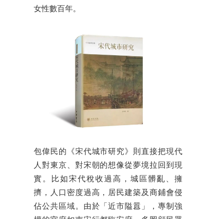
女性數百年。
包偉民的《宋代城市研究》則直接把現代
人對東京、對宋朝的想像從夢境拉回到現
實。比如宋代稅收過高，城區髒亂、擁
擠，人口密度過高，居民建築及商鋪會侵
佔公共區域。由於「近市隘囂」，專制強