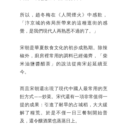
所以，趙冬梅在《人間煙火》中感歎，
「汴京城的佈局所帶來的這種逛街的感
覺，是我們現代人再熟悉不過的了。」
宋朝是華夏飲食文化的初步成熟期。除辣
椒外，廚房裡常用的調料已經備齊，「柴
米油鹽醬醋茶」的說法從南宋起延續至
今。
而且宋朝還出現了現代中國人最常用的烹
飪方式——炒菜。宋代還有一項非常值得一
提的成果：引進了耐旱的占城稻，大大緩
解了糧荒。於是不僅一日三餐制開始普
及，還令釀酒業也蒸蒸日上。