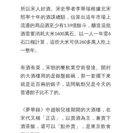
所以宋人好酒。宋史學者李華瑞根據北宋
熙寧十年的酒課總額，估算出這年市場上
流通的商品酒至少有1.59億餘斗，釀造這批
酒需要消耗大米1600萬石。以一人一年需6
石口糧計算，這些大米可供260多萬人吃上
一整年。
有酒有菜，宋朝的餐飲業空前發達。開封
的大酒樓用的是銀盤銀碗，那一套擺下來
就是近百兩的銀子，這闊氣勁兒是今天的
普通館子比不了的。
《夢華錄》中趙盼兒後期開的大酒樓，在
宋代又稱「正店」，以賣酒為主，兼賣下
酒茶飯，還可以「點外賣」，是東京飲食