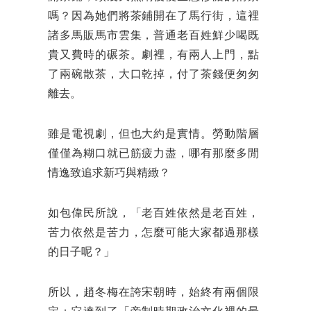
嗎？因為她們將茶鋪開在了馬行街，這裡
諸多馬販馬市雲集，普通老百姓鮮少喝既
貴又費時的碾茶。劇裡，有兩人上門，點
了兩碗散茶，大口乾掉，付了茶錢便匆匆
離去。
雖是電視劇，但也大約是實情。勞動階層
僅僅為糊口就已筋疲力盡，哪有那麼多閒
情逸致追求新巧與精緻？
如包偉民所說，「老百姓依然是老百姓，
苦力依然是苦力，怎麼可能大家都過那樣
的日子呢？」
所以，趙冬梅在誇宋朝時，始終有兩個限