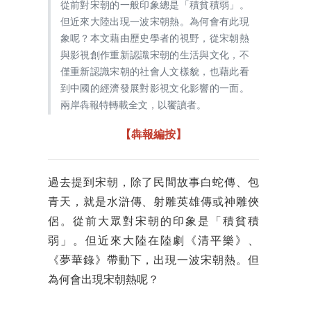
從前對宋朝的一般印象總是「積貧積弱」。
但近來大陸出現一波宋朝熱。為何會有此現
象呢？本文藉由歷史學者的視野，從宋朝熱
與影視創作重新認識宋朝的生活與文化，不
僅重新認識宋朝的社會人文樣貌，也藉此看
到中國的經濟發展對影視文化影響的一面。
兩岸犇報特轉載全文，以饗讀者。
【犇報編按】
過去提到宋朝，除了民間故事白蛇傳、包
青天，就是水滸傳、射雕英雄傳或神雕俠
侶。從前大眾對宋朝的印象是「積貧積
弱」。但近來大陸在陸劇《清平樂》、
《夢華錄》帶動下，出現一波宋朝熱。但
為何會出現宋朝熱呢？