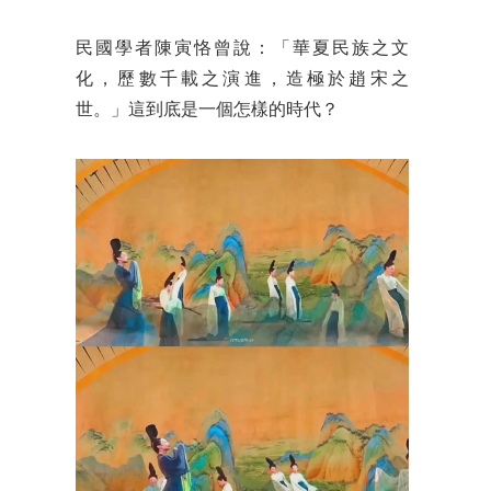
民國學者陳寅恪曾說：「華夏民族之文
化，歷數千載之演進，造極於趙宋之
世。」這到底是一個怎樣的時代？