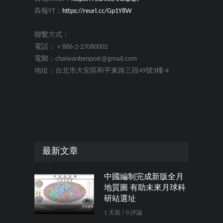
犇報YT：
https://reurl.cc/Gp1Y8W
聯繫方式：
電話：＋886-2-27080002
電郵：chaiwanbenpost@gmail.com
地址：台北市大安區和平東路三段49號3樓-4
最新文章
中國編制完成新版全月
地質圖 有助未來月球科
研站選址
1 天前 / 0 評論