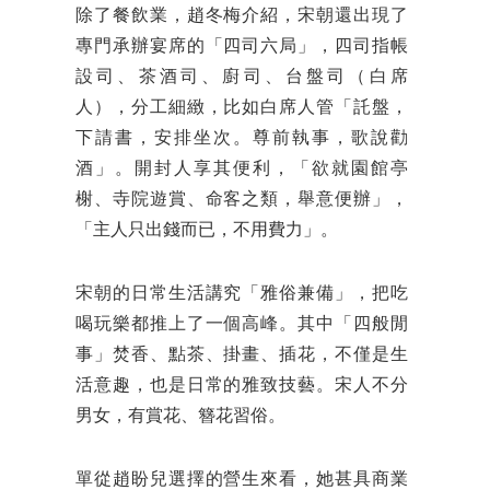
除了餐飲業，趙冬梅介紹，宋朝還出現了
專門承辦宴席的「四司六局」，四司指帳
設司、茶酒司、廚司、台盤司（白席
人），分工細緻，比如白席人管「託盤，
下請書，安排坐次。尊前執事，歌說勸
酒」。開封人享其便利，「欲就園館亭
榭、寺院遊賞、命客之類，舉意便辦」，
「主人只出錢而已，不用費力」。
宋朝的日常生活講究「雅俗兼備」，把吃
喝玩樂都推上了一個高峰。其中「四般閒
事」焚香、點茶、掛畫、插花，不僅是生
活意趣，也是日常的雅致技藝。宋人不分
男女，有賞花、簪花習俗。
單從趙盼兒選擇的營生來看，她甚具商業