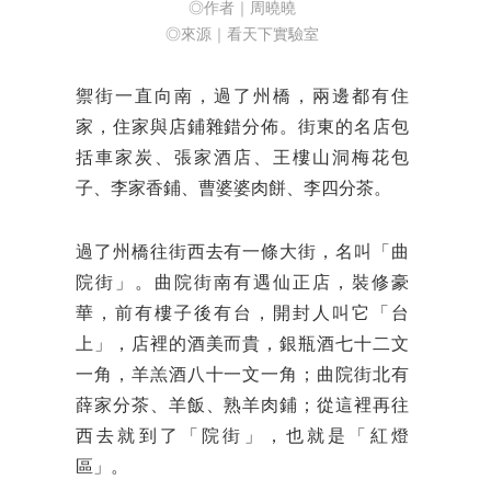
◎作者｜周曉曉
◎來源｜看天下實驗室
禦街一直向南，過了州橋，兩邊都有住
家，住家與店鋪雜錯分佈。街東的名店包
括車家炭、張家酒店、王樓山洞梅花包
子、李家香鋪、曹婆婆肉餅、李四分茶。
過了州橋往街西去有一條大街，名叫「曲
院街」。曲院街南有遇仙正店，裝修豪
華，前有樓子後有台，開封人叫它「台
上」，店裡的酒美而貴，銀瓶酒七十二文
一角，羊羔酒八十一文一角；曲院街北有
薛家分茶、羊飯、熟羊肉鋪；從這裡再往
西去就到了「院街」，也就是「紅燈
區」。