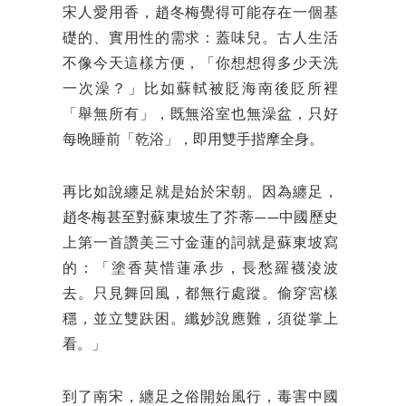
宋人愛用香，趙冬梅覺得可能存在一個基
礎的、實用性的需求：蓋味兒。古人生活
不像今天這樣方便，「你想想得多少天洗
一次澡？」比如蘇軾被貶海南後貶所裡
「舉無所有」，既無浴室也無澡盆，只好
每晚睡前「乾浴」，即用雙手揩摩全身。
再比如說纏足就是始於宋朝。因為纏足，
趙冬梅甚至對蘇東坡生了芥蒂——中國歷史
上第一首讚美三寸金蓮的詞就是蘇東坡寫
的：「塗香莫惜蓮承步，長愁羅襪淩波
去。只見舞回風，都無行處蹤。偷穿宮樣
穩，並立雙趺困。纖妙說應難，須從掌上
看。」
到了南宋，纏足之俗開始風行，毒害中國