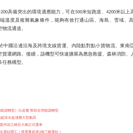
-200具備突出的環境適應能力，可在500米短跑道、4200米以
℃的極端溫度及複雜氣象條件，能夠有效打通山區、海島、雪域、
空物流通道。
要服務於中國沿邊沿海及跨境支線貨運、內陸點對點小貨物流、東南
空貨運網路。後續，該機型可快速擴展為應急救援、森林消防、
多任務構型。
能源轉型》白皮書 幫助全球能源轉型
個超深水超淺層大型氣田
貴州花江峽谷大橋正式通車
水電站開工！發電量超過3個三峽電站！