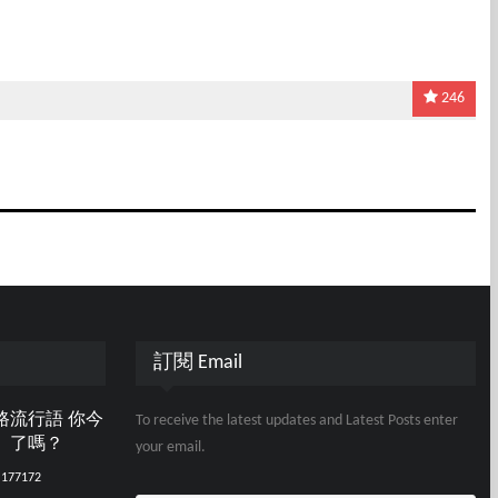
246
訂閱 Email
路流行語 你今
To receive the latest updates and Latest Posts enter
」了嗎？
your email.
177172