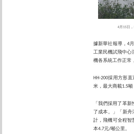
4月15日
據新華社報導，4月
工業民機試飛中心
機各系統工作正常
HH-200採用方
米，最大商載1.5噸
「我們採用了革新
了成本。」「新舟鴻
計，飛機可全程智慧
本4.7元/噸公里。