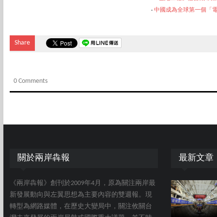
‧
中國成為全球第一個
「電
Share
0 Comments
關於兩岸犇報
最新文章
《兩岸犇報》創刊於2009年4月，原為關注兩岸最
新發展動向與左翼思想為主要內容的雙週報。現
轉型為網路媒體，在歷史大變局中，關注攸關台