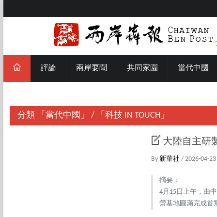
評論
兩岸要聞
共同家園
當代中國
分類
「當代中國」
/
「科技 IN TOUCH」
大陸自主研製
By
新華社
/ 2026-04-23
摘要：
4月15日上午，由
營基地圓滿完成首