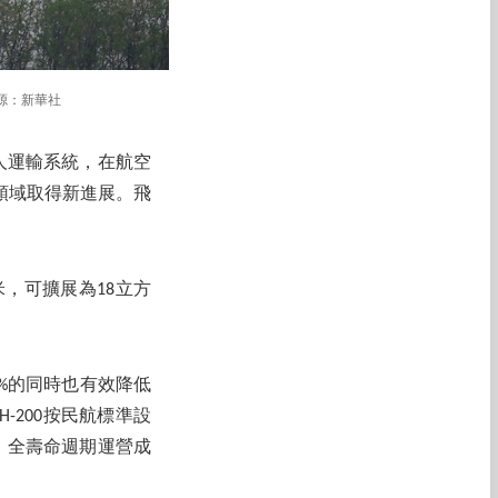
圖源：新華社
無人運輸系統，在航空
領域取得新進展。飛
米，可擴展為18立方
%的同時也有效降低
-200按民航標準設
落，全壽命週期運營成