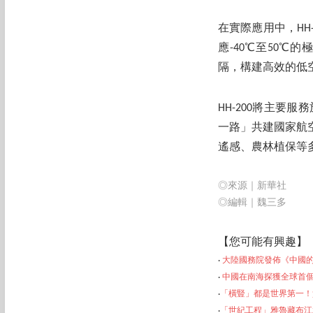
在實際應用中，HH
應-40℃至50
隔，構建高效的低
HH-200將主
一路」共建國家航
遙感、農林植保等
◎來源｜新華社
◎編輯｜魏三多
【您可能有興
趣】
‧
大陸國務院發佈《中國的
‧
中國在南海探獲全球首
‧
「橫豎」都是世界第一！
‧
「世紀工程」雅魯藏布江