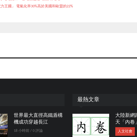
力王國」 電氣化率30%高於美國和歐盟的22%
最熱文章
世界最大直徑高鐵盾構
大陸新網
機成功穿越長江
天「內卷
18 小時前 / 0 評論
人文社會