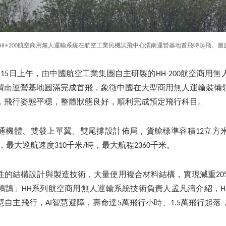
，HH-200航空商用無人運輸系統在航空工業民機試飛中心渭南運營基地首飛時起飛。
15日上午，由中國航空工業集團自主研製的HH-200航空商用
渭南運營基地圓滿完成首飛，象徵中國在大型商用無人運輸裝備
，飛行姿態平穩，整體狀態良好，順利完成預定飛行科目。
形直通機體、雙發上單翼、雙尾撐設計佈局，貨艙標準容積12立方
，最大巡航速度310千米/時，最大航程2360千米。
性的結構設計與製造技術，大量使用複合材料結構，實現減重20
鵠」HH系列航空商用無人運輸系統技術負責人孟凡濤介紹，HH
自主飛行，AI智慧避障，壽命達5萬飛行小時、1.5萬飛行起