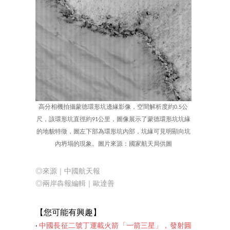
高分相機拍攝蒙德環形坑邊緣影像，空間解析度約0.5公
尺，該環形坑直徑約91公里，圖像展示了蒙德環形坑坑緣
的地貌特徵，圖左下部為環形坑內部，坑緣可見明顯向坑
內坍塌的現象。圖片來源：國家航天局供圖
◎來源｜中國航天報
◎兩岸犇報編輯｜歐達善
【您可能有興趣】
‧
中國長征二號丁運載火箭「一箭三星」，發射圓