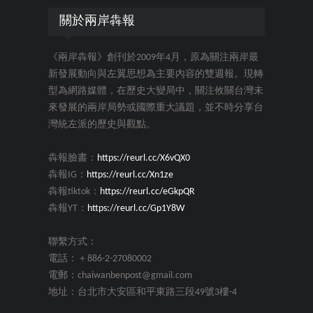
關於兩岸犇報
《兩岸犇報》創刊於2009年4月，原為關注兩岸最
新發展動向與左翼思想為主要內容的雙週報。現轉
型為網路媒體，在歷史大變局中，關注攸關台灣未
來發展的兩岸局勢或國際重大議題，並不時分享台
灣統左派的歷史與觀點。
犇報臉書：
https://reurl.cc/X6vQX0
犇報IG：
https://reurl.cc/Xn1ze
犇報tiktok：
https://reurl.cc/eGkpQR
犇報YT：
https://reurl.cc/Gp1Y8W
聯繫方式：
電話：＋886-2-27080002
電郵：chaiwanbenpost@gmail.com
地址：台北市大安區和平東路三段49號3樓-4