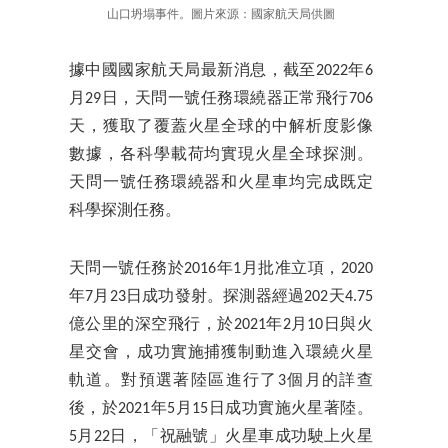
山口坍塌事件。圖片來源：國家航天局供圖
據中國國家航天局最新消息，截至2022年6
月29日，天問一號任務環繞器正常飛行706
天，獲取了覆蓋火星全球的中解析度影像
數據，各科學載荷均實現火星全球探測。
天問一號任務環繞器和火星車均完成既定
科學探測任務。
天問一號任務於2016年1月批准立項，2020
年7月23日成功發射。探測器經過202天4.75
億公里的深空飛行，於2021年2月10日與火
星交會，成功實施捕獲制動進入環繞火星
軌道。對預選著陸區進行了3個月的詳查
後，於2021年5月15日成功實施火星著陸。
5月22日，「祝融號」火星車成功駛上火星