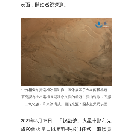
表面，開始巡視探測。
中分相機拍攝南極冰蓋影像，圖像展示了火星南極極冠，
研究認為火星兩極長期和永久性的極冠主要由乾冰（固態
二氧化碳）和水冰構成。圖片來源：國家航天局供圖
2021年8月15日，「祝融號」火星車順利完
成90個火星日既定科學探測任務，繼續實