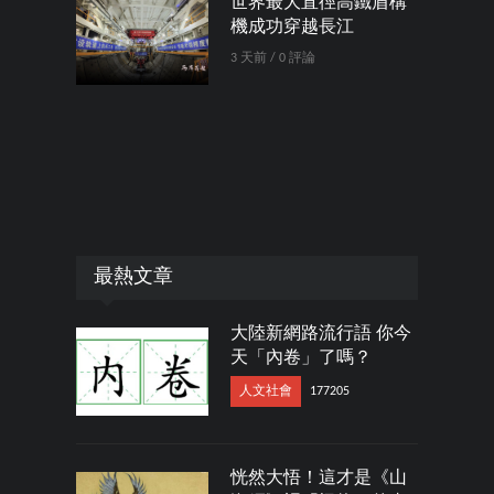
世界最大直徑高鐵盾構
機成功穿越長江
3 天前 / 0 評論
最熱文章
大陸新網路流行語 你今
天「內卷」了嗎？
人文社會
177205
恍然大悟！這才是《山