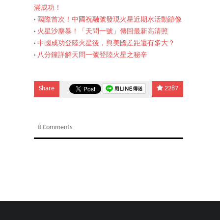
滿成功！
‧
國際首次！中國祝融號發現火星近期水活動跡像
‧
火星沙塵暴！「天問一號」傳回最新高清照
‧
中國成功登陸火星後，與美國差距還有多大？
‧
八分鐘詳解天問一號登陸火星之秘辛
Share
2287
0 Comments