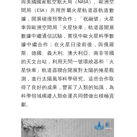
與美國國家航空航天局（NASA）、歐洲空
間局（ESA）共用所屬火星軌道器軌道數
據，開展碰撞預警合作；「祝融號」火星
車與歐洲空間局「火星快車」軌道器開展
數據中繼通信試驗，實現中歐火星科學數
據中繼合作；在火星日淩前後，與俄羅
斯、德國、義大利、澳大利亞、南非等國
的天文台站，利用天問一號環繞器和「火
星快車」軌道器聯合開展對太陽的掩星觀
測，進行太陽風等科學研究。這些合作取
得了良好的成果，豐富了人類的知識，為
科學領域構建人類命運共同體做出積極貢
獻。