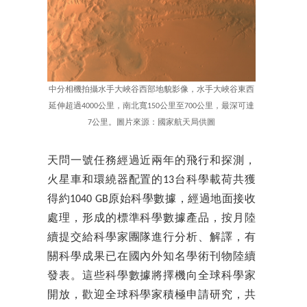
中分相機拍攝水手大峽谷西部地貌影像，水手大峽谷東西
延伸超過4000公里，南北寬150公里至700公里，最深可達
7公里。圖片來源：國家航天局供圖
天問一號任務經過近兩年的飛行和探測，
火星車和環繞器配置的13台科學載荷共獲
得約1040 GB原始科學數據，經過地面接收
處理，形成的標準科學數據產品，按月陸
續提交給科學家團隊進行分析、解譯，有
關科學成果已在國內外知名學術刊物陸續
發表。這些科學數據將擇機向全球科學家
開放，歡迎全球科學家積極申請研究，共