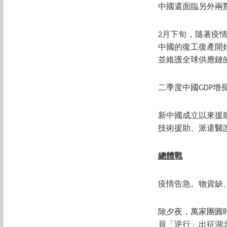
中國還面臨另外兩
2月下旬，隨著疫
中國的復工復產開
並維護全球供應鏈
二季度中國GDP
新中國成立以來援
技術援助、派遣醫
總體戰
疫情告急。物資缺
除夕夜，萬家團圓時
員「逆行」出征湖