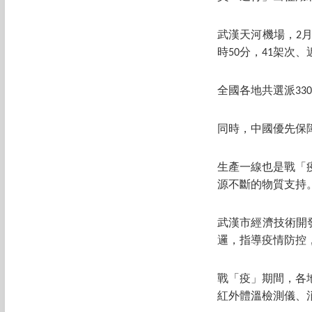
武漢天河機場，2月
時50分，41架次、
全國各地共選派33
同時，中國優先保
生產一線也是戰「
源不斷的物質支持
武漢市經濟技術開
邏，指導疫情防控
戰「疫」期間，各
紅外體溫檢測儀、