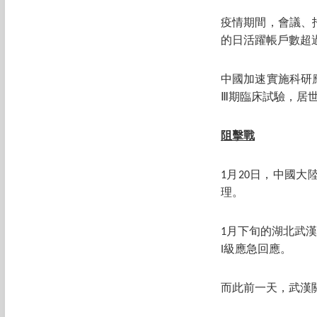
疫情期間，會議、
的日活躍帳戶數超過
中國加速實施科研
Ⅲ期臨床試驗，居
阻擊戰
1月20日，中國
理。
1月下旬的湖北武
I級應急回應。
而此前一天，武漢