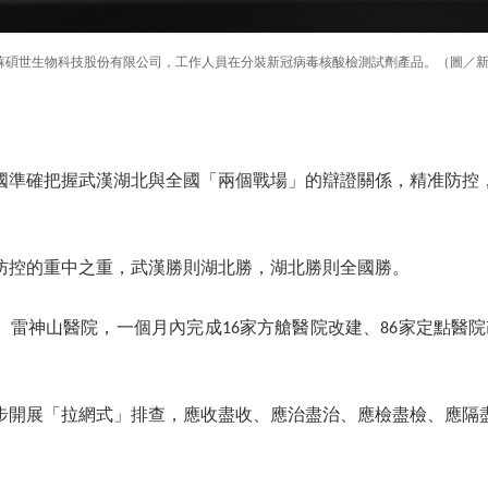
江蘇碩世生物科技股份有限公司，工作人員在分裝新冠病毒核酸檢測試劑產品。（圖／
國準確把握武漢湖北與全國「兩個戰場」的辯證關係，精准防控
防控的重中之重，武漢勝則湖北勝，湖北勝則全國勝。
、雷神山醫院，一個月內完成16家方艙醫院改建、86家定點醫院
步開展「拉網式」排查，應收盡收、應治盡治、應檢盡檢、應隔