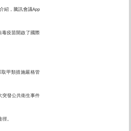
紹，騰訊會議App
病毒疫苗開啟了國際
採取甲類措施嚴格管
大突發公共衛生事件
途徑。