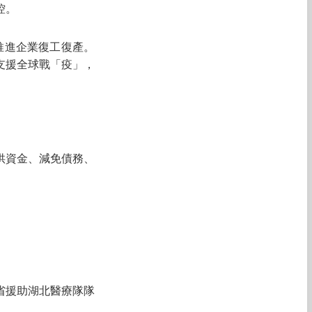
控。
推進企業復工復產。
支援全球戰「疫」，
供資金、減免債務、
東省援助湖北醫療隊隊