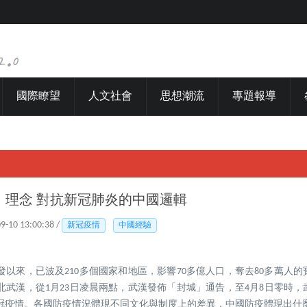
國際瞭望
人文社會
思想潮流
專題報導
、理念 對抗新冠肺炎的中國邏輯
09-10 13:00:38 /
新冠疫情
中國經驗
發以來，已波及210多個國家和地區，影響70多億人口，奪去80多萬人
北武漢，從1月23日凌晨兩點，武漢發佈「封城」通告，至4月8日零時
冠疫情。各國防疫情況體現不同文化與制度上的差異，中國防疫體現出什