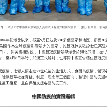
月7日，武漢大學中南醫院的醫護人員在武漢客廳方艙醫院合影。（圖／新華社，熊琦
20年年初爆發以來，截至9月已波及210多個國家和地區，影響70
美國作為全球疫情影響最大的國家，其新冠肺炎確診數已高達6
月10日）。與美國相對照，中國新冠疫情最早爆發於湖北武漢，從1
告，至4月8日零時，武漢正式解封，也等同中國宣告穩住新冠疫
冠疫情，改變人類走進21世紀後的生活方式，也因為疫情，體現
，陸媒新華社從實踐、制度、理念等三個面向，整理中國防疫邏
速復工復產，且自保後支援各國防疫工作。
中國防疫的實踐邏輯