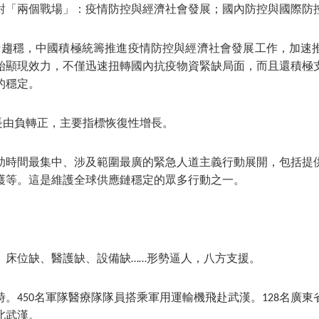
對「兩個戰場」：疫情防控與經濟社會發展；國內防控與國際防
情趨穩，中國積極統籌推進疫情防控與經濟社會發展工作，加速
始顯現效力，不僅迅速扭轉國內抗疫物資緊缺局面，而且還積極
的穩定。
增長由負轉正，主要指標恢復性增長。
助時間最集中、涉及範圍最廣的緊急人道主義行動展開，包括提
護等。這是維護全球供應鏈穩定的眾多行動之一。
、床位缺、醫護缺、設備缺……形勢逼人，八方支援。
。450名軍隊醫療隊隊員搭乘軍用運輸機飛赴武漢。128名廣
北武漢。