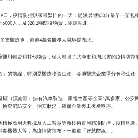
9日，疫情防控以來最繁忙的一天：從淩晨1點50分最早一架包
近6000人，及328.1噸防疫物資，馳援湖北。
0多支醫療隊，超過4萬名醫務人員馳援湖北。
障醫用物資和其他物資，極大增強了武漢市和湖北省的疫情防控
疫」的前線，特別是醫療物資生產。各地醫療企業爭分奪秒生產
。
發區（漢南區）擁有汽車製造、家電生產等企業1萬多家。公安
，檢查消防安全、治安狀況，確保企業復工復產秩序。
地積極應用大數據及人工智慧等新技術實施精准防控，疫情地圖
消毒機器人等，為疫情防控布下一道道「智慧防線」。