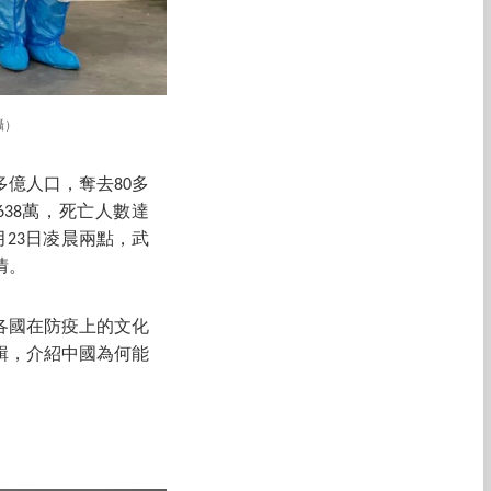
攝）
多億人口，奪去80多
38萬，死亡人數達
月23日凌晨兩點，武
情。
各國在防疫上的文化
輯，介紹中國為何能