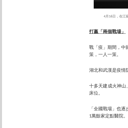
4月16日，在
打贏「兩個戰場」
戰「疫」期間，中
策，一人一策。
湖北和武漢是疫情
十多天建成火神山
床位。
「全國戰場」也逐
1萬餘家定點醫院。