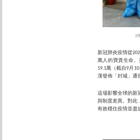
3
新冠肺炎疫情從20
萬人的寶貴生命。
19.1萬（截自9
漢發佈「封城」通
這場影響全球的新
與制度差異。對此
有效穩住疫情並盡