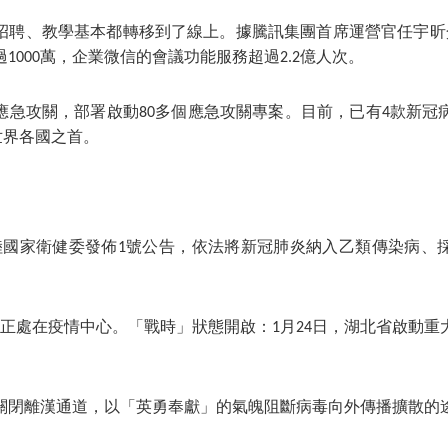
招聘、教學基本都轉移到了線上。據騰訊集團首席運營官任宇昕介
1000萬，企業微信的會議功能服務超過2.2億人次。
應急攻關，部署啟動80多個應急攻關專案。目前，已有4款新冠
世界各國之首。
大陸國家衛健委發佈1號公告，依法將新冠肺炎納入乙類傳染病、
漢正處在疫情中心。「戰時」狀態開啟：1月24日，湖北省啟動重
關閉離漢通道，以「英勇奉獻」的氣魄阻斷病毒向外傳播擴散的