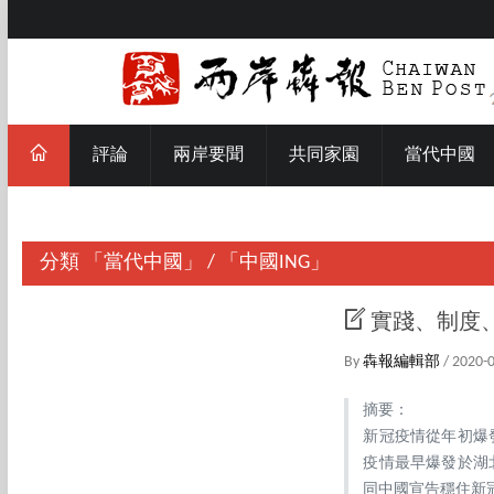
評論
兩岸要聞
共同家園
當代中國
分類
「當代中國」
/
「中國ING」
實踐、制度
By
犇報編輯部
/ 2020-
摘要：
新冠疫情從年初爆
疫情最早爆發於湖
同中國宣告穩住新