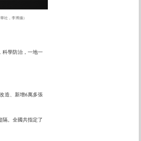
新華社，李博攝）
，科學防治，一地一
改造、新增6萬多張
盡隔。全國共指定了