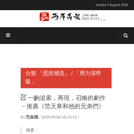
Sunday 9 August 2026
分類
「思想潮流」
/
「用力深呼
吸」
一齣追索，再現，召喚的劇作
－推薦《范天寒和他的兄弟們》
By
范振國
/ 2020-09-04 16:13:15 /
摘要：