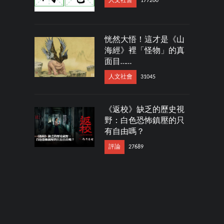
人文社會
177200
恍然大悟！這才是《山
海經》裡「怪物」的真
面目……
人文社會
31045
《返校》缺乏的歷史視
野：白色恐怖鎮壓的只
有自由嗎？
評論
27689