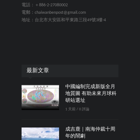
電話：＋886-2-27080002
電郵：chaiwanbenpost@gmail.com
地址：台北市大安區和平東路三段49號3樓-4
最新文章
中國編制完成新版全月
地質圖 有助未來月球科
研站選址
1 天前 / 0 評論
成吉鹿｜南海仲裁十周
年的鬧劇