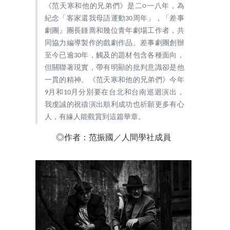
《范天寒和他的兄弟們》是二○一八年，為
紀念「客家還我母語運動30周年」，「差事
劇團』團長鍾喬和幾位青年劇場工作者，共
同協力編導製作的戲劇作品。差事劇團創辦
至今已逾30年，觸及的題材包含各種面向，
但關聯著現實，帶有明顯的批判意識卻是他
一貫的精神。《范天寒和他的兄弟們》今年
9月和10月分別要在台北和台南巡迴演出，
我虔誠的祝禱演出順利成功也祈願更多有心
人，有緣人能觀賞到這篇華章。
◎作者：
范振國／
人間學社成員