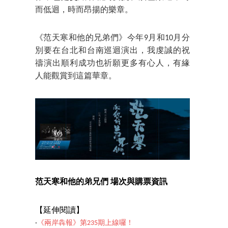
而低迴，時而昂揚的樂章。
《范天寒和他的兄弟們》今年9月和10月分
別要在台北和台南巡迴演出，我虔誠的祝
禱演出順利成功也祈願更多有心人，有緣
人能觀賞到這篇華章。
范天寒和他的弟兄們 場次與購票資訊
【延伸閱讀】
‧
《兩岸犇報》第235期上線囉！