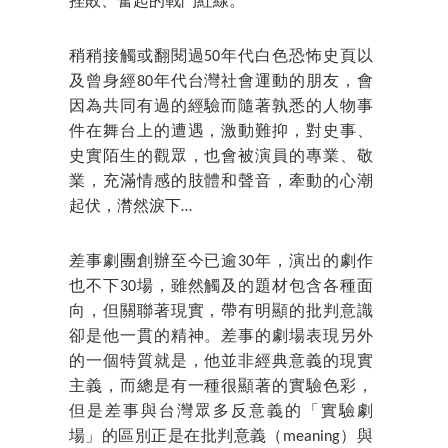
挫敗、奮起的戰鬥紅線。
稍稍接觸或翻閱過50年代白色恐怖史頁以
及曾身經80年代台灣社會運動的朋友，會
因為共同有過的經驗而隨著孰悉的人物事
件在舞台上的遭遇，激動難抑，對史事、
史實陌生的觀眾，也會被演員的專業、敬
業，充滿情感的肢體和聲音，牽動的心潮
起伏，潸然淚下…
差事劇團創辦至今已逾30年，演出的劇作
也不下30場，雖然觸及的題材包含各種面
向，但關聯著現實，帶有明顯的批判意識
卻是他一貫的精神。差事的劇場表現另外
的一個特質就是，他並非經典意義的現實
主義，而總是有一種很顯著的實驗色彩，
但是差事與台灣眾多反意義的「實驗劇
場」的區別正是在批判意義（meaning）與