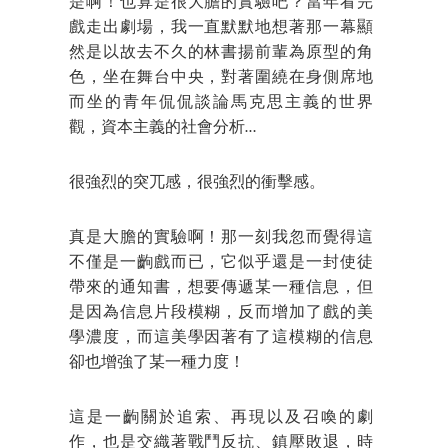
是啊！也算是很大膽的實驗吧？當年看完
戲走出劇場，我一直默默地想著那一幕顯
然是以故去不久的林書揚前輩為原型的角
色，坐在舞台中央，對著圍繞在身側席地
而坐的青年侃侃談論馬克思主義的世界
觀，資本主義的社會分析…
很強烈的突兀感，很強烈的衝擊感。
真是大膽的實驗啊！那一刻我忽而覺得這
不僅是一齣戲而已，它似乎還是一封使徒
帶來的通知書，想要傳遞某一種信息，但
是因為信息片段模糊，反而增加了戲的美
學濃度，而這美學因著有了這模糊的信息
卻也增強了某一種力度！
這是一齣關於追索、再現以及召喚的劇
作，也是交織著戰鬥反抗、鎮壓敗退，時