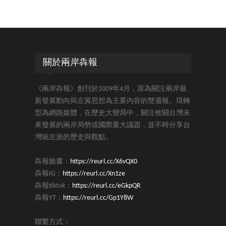
關於兩岸犇報
《兩岸犇報》創刊於2009年4月，原為關注兩岸最
新發展動向與左翼思想為主要內容的雙週報。現轉
型為網路媒體，在歷史大變局中，關注攸關台灣未
來發展的兩岸局勢或國際重大議題，並不時分享台
灣統左派的歷史與觀點。
犇報臉書：
https://reurl.cc/X6vQX0
犇報IG：
https://reurl.cc/Xn1ze
犇報tiktok：
https://reurl.cc/eGkpQR
犇報YT：
https://reurl.cc/Gp1Y8W
聯繫方式：