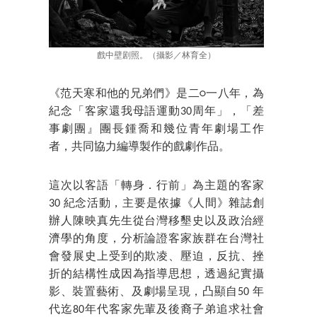
戲中壁剧照。（攝影／林育全）
《范天寒和他的兄弟們》是二○一八年，為
紀念「客家還我母語運動30周年」，「差
事劇團』團長鍾喬和幾位青年劇場工作
者，共同協力編導製作的戲劇作品。
這次以客語「轉身．行前」為主題的客家
30 紀念活動，主要是依據《人間》雜誌創
辦人陳映真先生從台灣移墾史以及政治經
濟學的角度，分析論證客家族群在台灣社
會發展史上受到的欺凌、壓迫，反抗、挫
折的結構性成因為指導思想，透過紀實攝
影、裝置藝術、及劇場呈現，凸顯自50 年
代迄80年代客家先輩及後裔子弟追求社會