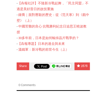
‧
【犇報社評】不隨新冷戰起舞，「民主同盟」不
過是美好昔日的故技重施
‧
鍾喬｜面對壓殺的歷史：從《范天寒》到《戲中
壁》（上）
‧
中國苦難的良心 抗戰勝利紀念日追思王曉波教
授
‧
30多年前，日本是如何輸掉晶片戰爭的？
‧
【犇報專題】日本的過去與未來
‧
溫鐵軍：新冷戰的前世今生（上）
Share
2878
0 Comments