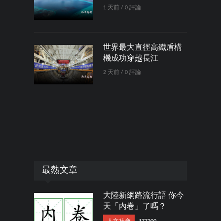
1 天前 / 0 評論
世界最大直徑高鐵盾構
機成功穿越長江
2 天前 / 0 評論
最熱文章
大陸新網路流行語 你今
天「內卷」了嗎？