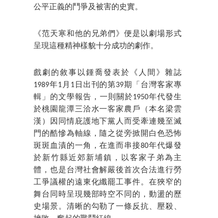
公平正義的鬥爭及被害的史實。
《范天寒和他的兄弟們》便是以劇場形式
呈現這種精神樣貌十分成功的劇作。
戲劇的敘事以鍾喬發表於《人間》雜誌
1989年1月1日出刊的第39期「台灣客家專
輯」的文學報告，一則關於1950年代發生
於桃園龍潭三洽水一客家農戶（本名梁雲
漢）因同情庇護地下黨人而受牽連幾至滅
門的酷慘為軸線，隨之從旁掀開白色恐怖
斑斑血漬的一角，在進而串接80年代爆發
於新竹縣近郊新埔鎮，以客家子弟為主
體，也是台灣社會解嚴後首次合法進行勞
工爭議權的遠東化纖罷工事件。在狹窄的
舞台同時呈現幾部時空不同的，動盪的歷
史場景。清晰的勾勒了一條反抗、壓殺、