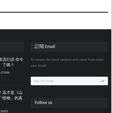
訂閱 Email
路流行語 你今
To receive the latest updates and Latest Posts enter
」了嗎？
your email.
177193
！這才是《山
「怪物」的真
Follow us
31033