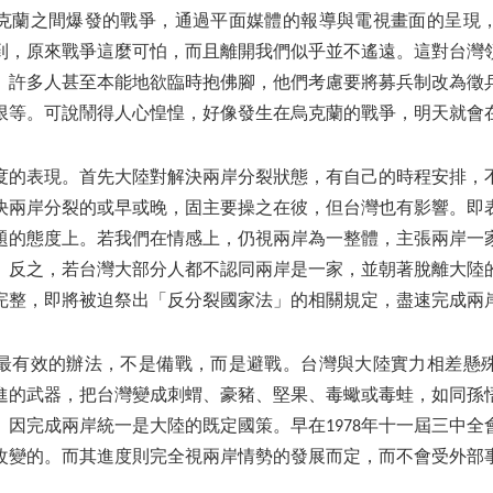
克蘭之間爆發的戰爭，通過平面媒體的報導與電視畫面的呈現
到，原來戰爭這麼可怕，而且離開我們似乎並不遙遠。這對台灣
。許多人甚至本能地欲臨時抱佛腳，他們考慮要將募兵制改為徵
限等。可說鬧得人心惶惶，好像發生在烏克蘭的戰爭，明天就會
度的表現。首先大陸對解決兩岸分裂狀態，有自己的時程安排，
決兩岸分裂的或早或晚，固主要操之在彼，但台灣也有影響。即
題的態度上。若我們在情感上，仍視兩岸為一整體，主張兩岸一
。反之，若台灣大部分人都不認同兩岸是一家，並朝著脫離大陸
完整，即將被迫祭出「反分裂國家法」的相關規定，盡速完成兩
最有效的辦法，不是備戰，而是避戰。台灣與大陸實力相差懸
進的武器，把台灣變成刺蝟、豪豬、堅果、毒蠍或毒蛙，如同孫
。因完成兩岸統一是大陸的既定國策。早在1978年十一屆三中全
改變的。而其進度則完全視兩岸情勢的發展而定，而不會受外部