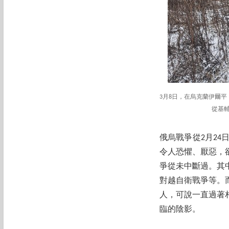
3月8日，在烏克蘭伊爾
從基
俄烏戰爭從2月2
令人恐懼、厭惡，
爭從未中斷過。其
對越自衛戰爭等。
人，可說一直過著
臨的陰影。