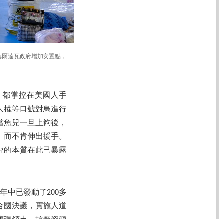
莫爾達瓦政府增加安置點，
，都掌控在美國人手
人權等口號對烏進行
當魚兒一旦上鉤後，
，而不肯伸出援手。
虎的本質在此已暴露
年中已發動了200多
合國決議，實施人道