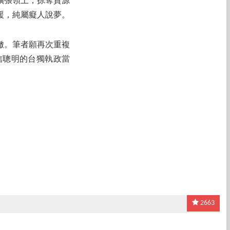
擴張領土，掠奪資源
援，純屬癡人說夢。
轍。筆者願再次重複
信聰明的台獨執政當
2663