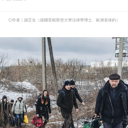
◎作者｜謝芷生（德國雷根斯堡大學法律學博士、歐洲老保釣）