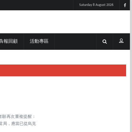
Saturday 8 August 2026
犇報回顧
活動專區
者願再次重複提醒：
當局，應當已從烏克