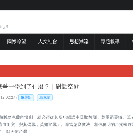
國際瞭望
人文社會
思想潮流
專題報導
戰爭中學到了什麼？｜對話空間
 12:02:27 /
俄羅斯
烏克蘭
翻版烏克蘭的慘劇，就必須從其所犯錯誤中吸取教訓，莫重蹈覆轍。筆
流血衝突，與其備戰，莫如避戰」。應當怎麼做法，相信聰明的台獨執政
了。願天佑台灣！