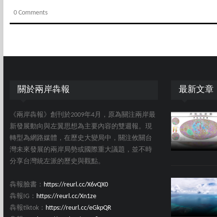
0 Comments
關於兩岸犇報
最新文章
《兩岸犇報》創刊於2009年4月，原為關注兩岸最
新發展動向與左翼思想為主要內容的雙週報。現
轉型為網路媒體，在歷史大變局中，關注攸關台
灣未來發展的兩岸局勢或國際重大議題，並不時
分享台灣統左派的歷史與觀點。
犇報臉書：
https://reurl.cc/X6vQX0
犇報IG：
https://reurl.cc/Xn1ze
犇報tiktok：
https://reurl.cc/eGkpQR