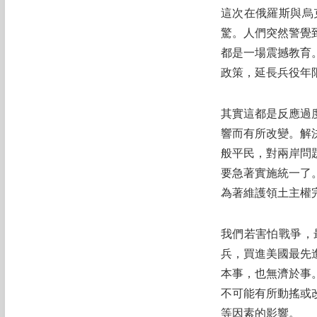
這次在俄羅斯與烏
驚。人們突然警覺
都是一場震撼教育
政策，延長兵役年
其實這都是反應過
響而有所改變。解
般平民，對兩岸問
要急著實施統一了
為著維護領土主權
我們若害怕戰爭，
兵，買進美國最先
本事，也無濟於事
不可能有所動搖或
等因素的影響。