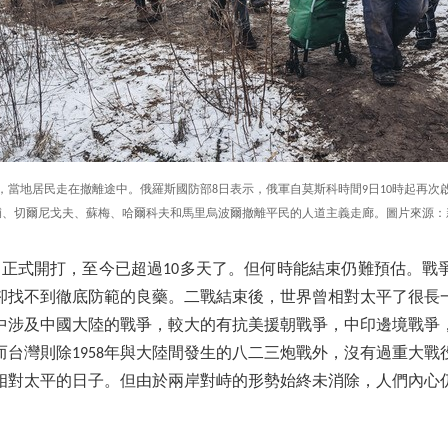
平，當地居民走在撤離途中。俄羅斯國防部8日表示，俄軍自莫斯科時間9日10時起再次
輔、切爾尼戈夫、蘇梅、哈爾科夫和馬里烏波爾撤離平民的人道主義走廊。圖片來源：
4日正式開打，至今已超過10多天了。但何時能結束仍難預估。戰
卻找不到徹底防範的良藥。二戰結束後，世界曾相對太平了很長
中涉及中國大陸的戰爭，較大的有抗美援朝戰爭，中印邊境戰爭
而台灣則除1958年與大陸間發生的八二三炮戰外，沒有過重大戰
相對太平的日子。但由於兩岸對峙的形勢始終未消除，人們內心