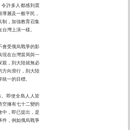
，令許多人都感到震
領導層及一般平民，
兵制，加強教育召集
在台灣上演一樣。
不會受俄烏戰爭的影
表現在台灣當局與一
家親，則大陸就無必
的方向滑行，則大陸
岸統一的目標。
殊。即使全島人人皆
悟空擁有七十二變的
會中，即已提出，是
事件，例如俄烏戰爭