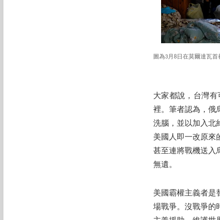
圖為3月8日在莫爾達瓦
大家都說，台灣有
裡。筆者認為，俄
洗腦，並以加入北
美國人即一改原來
甚至連將戰機送入
無遺。
美國霸權主義者是替
場戰爭。沒戰爭的