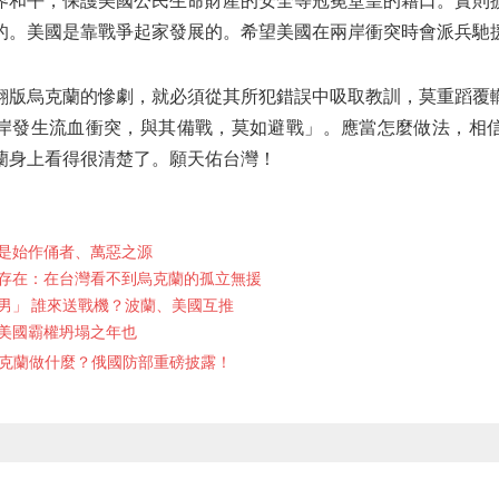
界和平，保護美國公民生命財產的安全等冠冕堂皇的藉口。實則
的。美國是靠戰爭起家發展的。希望美國在兩岸衝突時會派兵馳
翻版烏克蘭的慘劇，就必須從其所犯錯誤中吸取教訓，莫重蹈覆
岸發生流血衝突，與其備戰，莫如避戰」。應當怎麼做法，相
蘭身上看得很清楚了。願天佑台灣！
是始作俑者、萬惡之源
存在：在台灣看不到烏克蘭的孤立無援
男」 誰來送戰機？波蘭、美國互推
，美國霸權坍塌之年也
克蘭做什麼？俄國防部重磅披露！