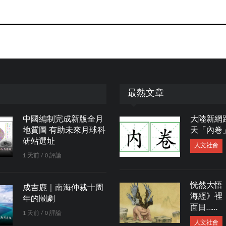
最熱文章
中國編制完成新版全月
大陸新網
地質圖 有助未來月球科
天「內卷
研站選址
人文社會
1 天前 / 0 評論
恍然大悟
成吉鹿｜南海仲裁十周
海經》裡
年的鬧劇
面目……
1 天前 / 0 評論
人文社會