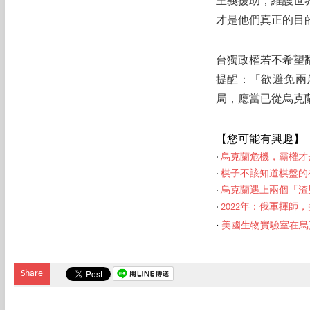
主義援助，維護世
才是他們真正的目
台獨政權若不希望
提醒：「欲避免兩
局，應當已從烏克
【您可能有興趣】
‧
烏克蘭危機，霸權才
‧
棋子不該知道棋盤的
‧
烏克蘭遇上兩個「渣
‧
2022年：俄軍揮師
‧
美國生物實驗室在烏
Share