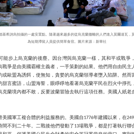
首都基希訥烏拍攝的一處安置點。隨著越來越多的從烏克蘭撤離的人們進入莫爾達瓦，
為短期滯留人員提供簡單食宿。圖片來源：新華社
可能步上烏克蘭的後塵。因台灣與烏克蘭一樣，其和平或戰爭
烏戰爭是由美國霸權主義者，一手策劃的結果。他們用自由民主
約或歐盟為誘餌，使無知，貪婪的烏克蘭領導者墮入陷阱。然而
的甜言蜜語，山盟海誓，眼睜睜地看著烏克蘭平民在烈火中掙扎
烏克蘭境內都不敢，反要波蘭冒險去執行這項任務。美國人紙老
美國軍工複合體的利益服務的。美國自1776年建國以來，在249
時間不到二十年。二戰後他們發動了13場戰爭，都是打著執行聯