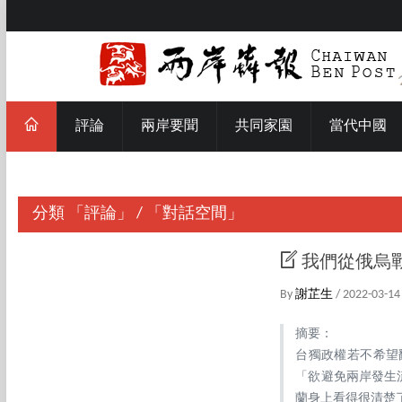
評論
兩岸要聞
共同家園
當代中國
分類
「評論」
/
「對話空間」
我們從俄烏
By
謝芷生
/ 2022-03-14
摘要：
台獨政權若不希望
「欲避免兩岸發生
蘭身上看得很清楚