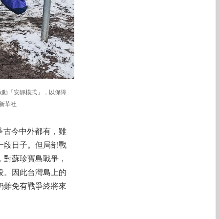
啟動「安靜模式」，以保障
新華社
爭古今中外都有，雖
一段日子。但局部戰
，對蘇珍寶島戰爭，
役。因此台灣島上的
仍難免有戰爭終將來