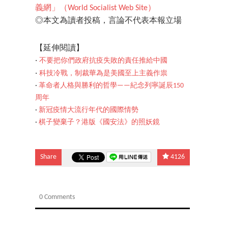
義網」（World Socialist Web Site）
◎本文為讀者投稿，言論不代表本報立場
【延伸閱讀】
‧
不要把你們政府抗疫失敗的責任推給中國
‧
科技冷戰，制裁華為是美國至上主義作祟
‧
革命者人格與勝利的哲學——紀念列寧誕辰150
周年
‧
新冠疫情大流行年代的國際情勢
‧
棋子變棄子？港版《國安法》的照妖鏡
Share
4126
0 Comments