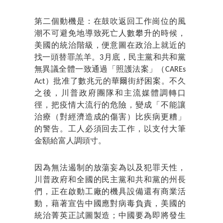
第二個動機是：在鼓吹返回工作崗位的風
潮不可避免地導致死亡人數攀升的時候，
美國的統治階級，便意圖在政治上就近的
找一頭替罪羔羊。3月底，民主黨和共和黨
無異議全體一致通過「照護法案」（CAREs
Act）批准了數兆元的華爾街紓困案。不久
之後，川普政府團隊和主流媒體調轉口
徑，把疫情大流行的危險，變成「不能讓
治療（對經濟造成的傷害）比疾病更糟」
的警告。工人必須回去工作，以支付大筆
金額給富人調頭寸。
因為無法遏制的放蕩妄為以及犯罪天性，
川普政府和全國的民主黨和共和黨的州長
們，正在啟動工廠的機具設備還有商業活
動，藉著宣告中國應對病毒負責，美國的
統治菁英正試圖製造；中國要為即將發生