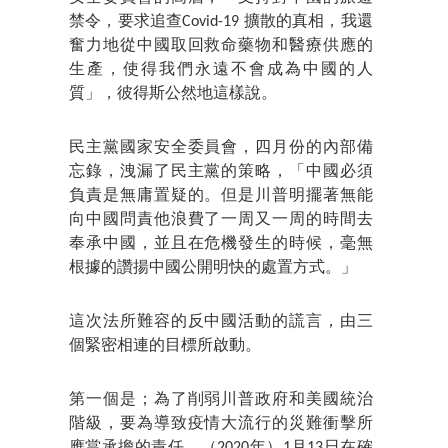
禁令，要求追查Covid-19 擴散的真相，我還
奮力地從中國取回救命藥物和醫療供應的
生產，使得我們永遠不會成為中國的人
質」，彼得斯公然地這樣說。
民主黨國家安全委員會，四月份的內部備
忘錄，洩漏了民主黨的策略，「中國必須
負責是無庸置疑的。但是川普明擺著無能
向中國問責他浪費了一周又一周的時間去
奉承中國，並且在危機發生的時候，毫無
根據的讚揚中國公開明快的處置方式。」
這次法所難容的反中國活動的謊言，由三
個緊密相連的目標所啟動。
第一個是；為了削弱川普政府和美國統治
階級，要為導致疫情大流行的災難衝擊所
應當承擔的責任。（2020年）1月13日在確