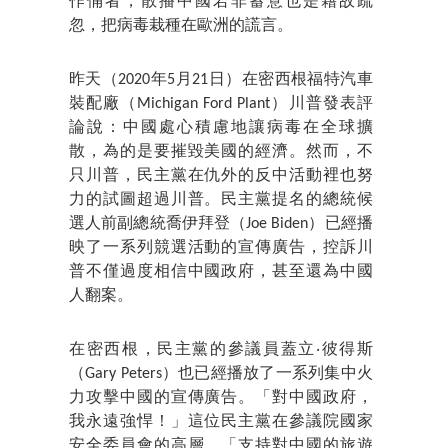
作俑者，散播中國若非蓄意也是藉故疏
忽，把病毒栽種在歐洲的謊言。
昨天（2020年5月21日）在密西根福特汽車
裝配廠（Michigan Ford Plant）川普發表評
論說：中國處心積慮地讓病毒在全球擴
散，為的是要摧毀美國的經濟。然而，不
只川普，民主黨在仇外的反中活動裡也努
力的試圖超過川普。民主黨提名的總統候
選人前副總統喬伊拜登（Joe Biden）已經播
映了一系列競選活動的宣傳廣告，控訴川
普不僅過度相信中國政府，甚至還為中國
人翻案。
在密西根，民主黨的參議員蓋立‧彼得斯
（Gary Peters）也已經播放了一系列集中火
力攻擊中國的宣傳廣告。「對中國政府，
我永遠強悍！」這位民主黨在參議院國家
安全委員會的高層，「支持對中國的旅遊