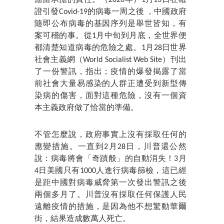
證引發Covid-19的病毒一周之後 ，中國政府
隨即公布病毒的基因序列是舉世皆知，有
案可稽的事。從1月中旬到月底，全世界便
都清楚知道病毒的危險之處。1月28日世界
社會主義網（World Socialist Web Site）刊出
了一份警訊，指出；疫情的爆發揭露了當
前社會大量易感染的人群正遭受到新型傳
染病的傷害，面對這種危險，沒有一個資
本主義政府做了恰當的準備。
不管怎麼說，政府事實上沒有採取任何的
應變措施。一直到2月28日，川普還公然
說：病毒將會「奇蹟般」的自動消失！3月
4日美國只有1000人進行病毒篩檢，這已經
是距中國對病毒威脅第一次發出警訊之後
兩個多月了。川普沒有採取任何保護人民
遠離疫情的措施，是因為他不想驚動華爾
街，結果造成數萬人死亡。