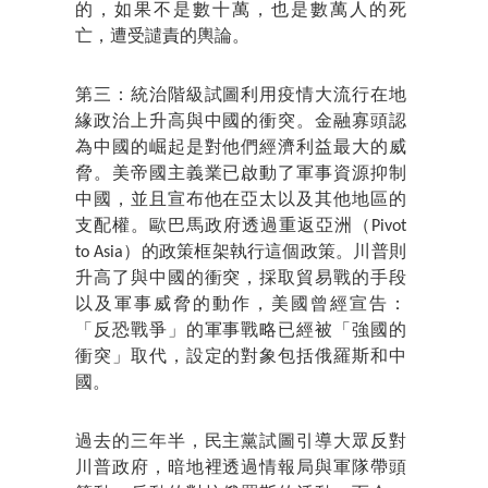
的，如果不是數十萬，也是數萬人的死
亡，遭受譴責的輿論。
第三：統治階級試圖利用疫情大流行在地
緣政治上升高與中國的衝突。金融寡頭認
為中國的崛起是對他們經濟利益最大的威
脅。美帝國主義業已啟動了軍事資源抑制
中國，並且宣布他在亞太以及其他地區的
支配權。歐巴馬政府透過重返亞洲（Pivot
to Asia）的政策框架執行這個政策。川普則
升高了與中國的衝突，採取貿易戰的手段
以及軍事威脅的動作，美國曾經宣告：
「反恐戰爭」的軍事戰略已經被「強國的
衝突」取代，設定的對象包括俄羅斯和中
國。
過去的三年半，民主黨試圖引導大眾反對
川普政府，暗地裡透過情報局與軍隊帶頭