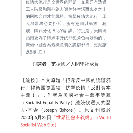
疫情大流行是全世界的問題，並且只有透過
工人階級和那些為人類美好生活而獻身之士
的國際合作才能戰勝。抗擊疫情大流行！工
人群眾務必要拒斥，所有意圖以民族，種
族，國籍分化彼此的計謀。特別是，美國統
治階級為了轉嫁本身的罪犯角色而發動的，
責備中國要為危機負責的詭辯邪行，更應該
反對到底！
◎
譯者：
范振國／
人間學社成員
【編按】本文原題「拒斥反中國的詭辯邪
行！捍衛國際團結！抗擊疫情！反對資本
主義！」，作者為美國社會主義平等黨
（Socialist Equality Party）總統候選人約瑟
夫‧基索（Joseph Kishore）。原文刊載於
2020年5月22日
「世界社會主義網」（World
Socialist Web Site）