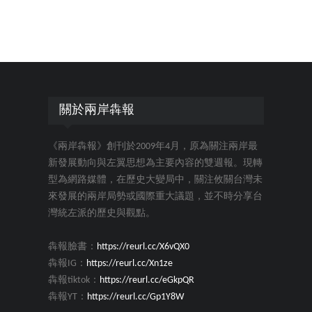
關於兩岸犇報
《兩岸犇報》創刊於2009年4月，原為關注兩岸最
新發展動向與左翼思想為主要內容的雙週報。現轉
型為網路媒體，在歷史大變局中，關注攸關台灣未
來發展的兩岸局勢或國際重大議題，並不時分享台
灣統左派的歷史與觀點。
犇報臉書：
https://reurl.cc/X6vQX0
犇報IG：
https://reurl.cc/Xn1ze
犇報tiktok：
https://reurl.cc/eGkpQR
犇報YT：
https://reurl.cc/Gp1Y8W