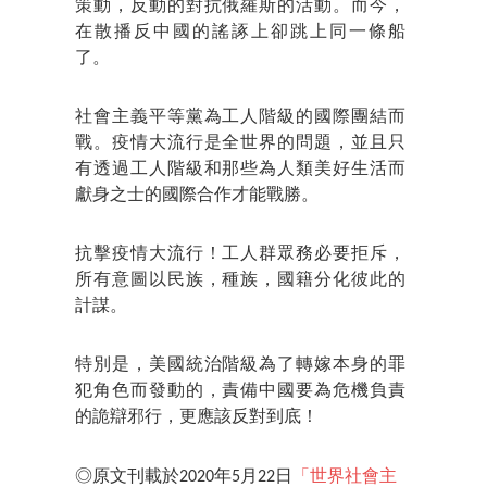
策動，反動的對抗俄羅斯的活動。而今，
在散播反中國的謠諑上卻跳上同一條船
了。
社會主義平等黨為工人階級的國際團結而
戰。疫情大流行是全世界的問題，並且只
有透過工人階級和那些為人類美好生活而
獻身之士的國際合作才能戰勝。
抗擊疫情大流行！工人群眾務必要拒斥，
所有意圖以民族，種族，國籍分化彼此的
計謀。
特別是，美國統治階級為了轉嫁本身的罪
犯角色而發動的，責備中國要為危機負責
的詭辯邪行，更應該反對到底！
◎原文刊載於2020年5月22日
「世界社會主