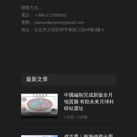
聯繫方式：
電話：＋886-2-27080002
電郵：chaiwanbenpost@gmail.com
地址：台北市大安區和平東路三段49號3樓-4
最新文章
中國編制完成新版全月
地質圖 有助未來月球科
研站選址
3 天前 / 0 評論
成吉鹿｜南海仲裁十周