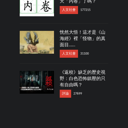
天「內卷」了嗎？
人文社會
177215
恍然大悟！這才是《山
海經》裡「怪物」的真
面目……
人文社會
31100
《返校》缺乏的歷史視
野：白色恐怖鎮壓的只
有自由嗎？
評論
27699