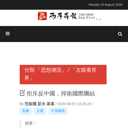
Monday 10 August 2026
分類
「思想潮流」
/
「左眼看世
界」
拒斥反中國，捍衛國際團結
By
范振國
瑟夫‧基索
/ 2020-06-01 13:20:29 /
美國
左翼
中美關係
摘要：