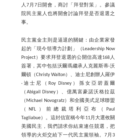
人7月7日開會，商討「拜登對策」。參議
院民主黨人也將開會討論拜登是否退選之
事。
民主黨金主則是逼退的關鍵：由企業家發
起的「現今領導力計劃」（Leadership Now
Project）要求拜登退選的公開信高達168人
簽署，其中包括沃爾瑪繼承人克麗斯蒂·沃
爾頓（Christy Walton）、迪士尼創辦人羅伊
·迪士尼（Roy Disney）孫女亞碧蓋爾
（Abigail Disney）、億萬富豪諾沃格拉茲
（Michael Novogratz）和全國美式足球聯盟
（NFL）前總裁塔利亞布（Paul
Tagliabue）。這封信宣稱今年11月大選攸關
美國民主，我們請求你結束連任競選，把
領導的火炬交給下一代民主黨領袖。7月3