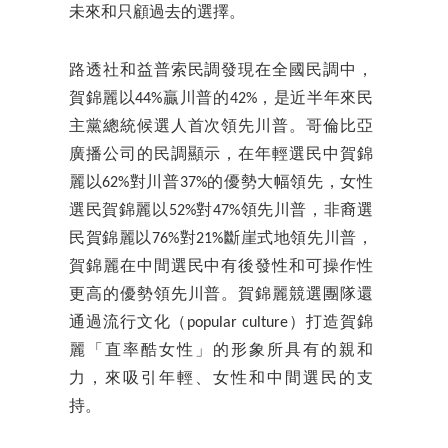
未來和只顧過去的選擇。
路透社和益普索民調發現在全國民調中，
賀錦麗以44%贏川普的42%，是近半年來民
主黨總統候選人首次領先川普。哥倫比亞
廣播公司的民調顯示，在年輕選民中賀錦
麗以62%對川普37%的優勢大幅領先，女性
選民賀錦麗以52%對47%領先川普，非裔選
民賀錦麗以76%對21%斷崖式地領先川普，
賀錦麗在中間選民中有後發性和可操作性
更高的優勢領先川普。賀錦麗競選團隊還
通過流行文化（popular culture）打造賀錦
麗「直率酷女性」的形象所具有的親和
力，來吸引年輕、女性和中間選民的支
持。