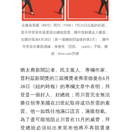
左圖為美國《時代》周刊（TIME）7月21日出版的封面，
當天拜登宣布退選退出總統競選，圖中賀錦麗走入畫面；
右圖封面為6月28日（第一場總統辯論後的第2天），圖中
拜登走向畫面邊緣，身後有「恐慌」（panic）字樣。圖
源：time.com官網
猶太裔新聞記者、民主黨人、專欄作家、
普利茲新聞獎的三屆獲獎者弗里德曼在6月
28日《紐約時報》的專欄文章中表明，拜
登是一個好人、好總統；而川普完全無法
勝任領導美國在21世紀取得成功所需的素
質。他一如既往地滿口謊言，滿腹怨氣。
為了盡可能地阻止川普在11月的威脅，拜
登總統必須站出來宣布他將不再競選連