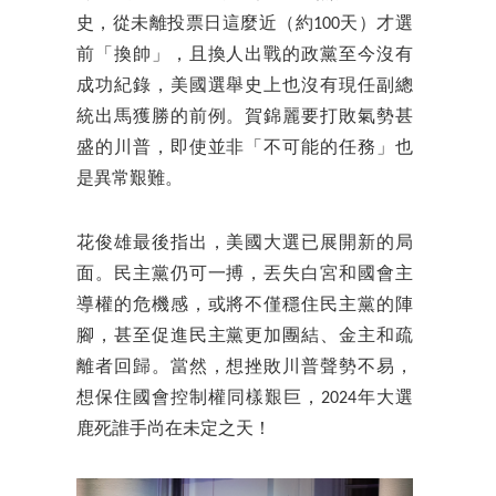
史，從未離投票日這麼近（約100天）才選
前「換帥」，且換人出戰的政黨至今沒有
成功紀錄，美國選舉史上也沒有現任副總
統出馬獲勝的前例。賀錦麗要打敗氣勢甚
盛的川普，即使並非「不可能的任務」也
是異常艱難。
花俊雄最後指出，美國大選已展開新的局
面。民主黨仍可一搏，丟失白宮和國會主
導權的危機感，或將不僅穩住民主黨的陣
腳，甚至促進民主黨更加團結、金主和疏
離者回歸。當然，想挫敗川普聲勢不易，
想保住國會控制權同樣艱巨，2024年大選
鹿死誰手尚在未定之天！