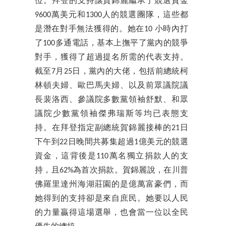
位。拜登的支持讓賀錦麗繼承了競選資金
9600萬美元和1300人的競選團隊，這些都
是潛在對手無法獲得的。她在10 小時內打
了100多通電話，基本上撫平了黨內的競爭
對手，獲得了超過提名所需的代表支持。
截至7月25日，黨內的大佬，包括前總統柯
林頓夫婦、歐巴馬夫婦、以及前眾議院議
長裴洛西、參議院多數黨領袖舒默、和眾
議院少數黨領袖傑弗瑞斯等均已表態支
持。在拜登指定副總統賀錦麗接棒的21日
下午到22日晚間共募集超過1億美元的競選
資金，這背後是110萬名獨立捐款人的支
持，且62%為首次捐款。賀錦麗說，在川普
佛羅里達州海湖莊園的是億萬富豪們，而
她得到的支持卻是來自庶民。她要以人民
的力量贏得這場選舉，也會當一位以全民