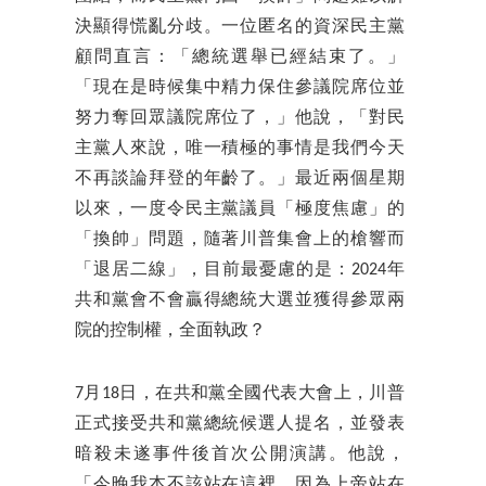
決顯得慌亂分歧。一位匿名的資深民主黨
顧問直言：「總統選舉已經結束了。」
「現在是時候集中精力保住參議院席位並
努力奪回眾議院席位了，」他說，「對民
主黨人來說，唯一積極的事情是我們今天
不再談論拜登的年齡了。」最近兩個星期
以來，一度令民主黨議員「極度焦慮」的
「換帥」問題，隨著川普集會上的槍響而
「退居二線」，目前最憂慮的是：2024年
共和黨會不會贏得總統大選並獲得參眾兩
院的控制權，全面執政？
7月18日，在共和黨全國代表大會上，川普
正式接受共和黨總統候選人提名，並發表
暗殺未遂事件後首次公開演講。他說，
「今晚我本不該站在這裡，因為上帝站在