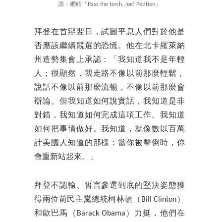
源：網站「Pass the torch, Joe! Petition」
拜登在首辯翌日，試圖平息人們對於他是
否應該繼續競選的恐慌。他在北卡羅萊納
州造勢集會上承認：「我知道我不是年輕
人；很顯然，我走路不像以前那麼輕鬆，
說話不像以前那麼流暢，不像以前那麼會
辯論。但我知道如何說實話，我知道是非
對錯，我知道如何完成這項工作。我知道
如何把事情做好。我知道，就像數以百萬
計美國人知道的那樣：當你被擊倒時，你
會重新站起來。」
拜登不認輸、誓言參選到底的堅決姿態獲
得兩位前民主黨總統柯林頓（Bill Clinton）
和歐巴馬（Barack Obama）力挺，他們在