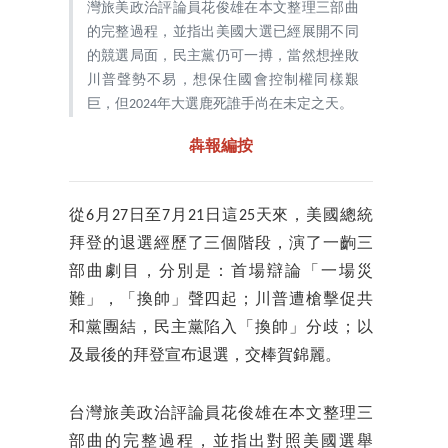
灣旅美政治評論員花俊雄在本文整理三部曲
的完整過程，並指出美國大選已經展開不同
的競選局面，民主黨仍可一搏，當然想挫敗
川普聲勢不易，想保住國會控制權同樣艱
巨，但2024年大選鹿死誰手尚在未定之天。
犇報編按
從6月27日至7月21日這25天來，美國總統
拜登的退選經歷了三個階段，演了一齣三
部曲劇目，分別是：首場辯論「一場災
難」，「換帥」聲四起；川普遭槍擊促共
和黨團結，民主黨陷入「換帥」分歧；以
及最後的拜登宣布退選，交棒賀錦麗。
台灣旅美政治評論員花俊雄在本文整理三
部曲的完整過程，並指出對照美國選舉