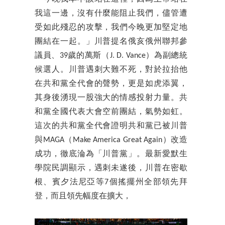
我這一邊，沒有什麼能阻止我們，儘管遭
受如此殘忍的攻擊，我們今晚更加堅定地
團結在一起。」川普提名俄亥俄州聯邦參
議員、39歲的萬斯（J. D. Vance）為副總統
候選人。川普遇刺大難不死，對於拉抬他
在共和黨全代會的聲勢，更是如虎添翼，
其身後湧現一股強大的情感投射力量。共
和黨全國代表大會空前團結，氣勢如虹。
這次的共和黨全代會證明共和黨已被川普
與MAGA（Make America Great Again）改造
成功，徹底淪為「川普黨」。最新愛默生
學院民調顯示，遇刺未遂後，川普在密歇
根、賓夕法尼亞等7個搖擺州全部領先拜
登，而且領先幅度在擴大，