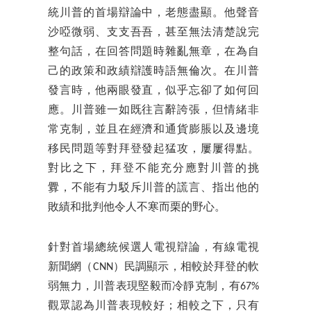
統川普的首場辯論中，老態盡顯。他聲音
沙啞微弱、支支吾吾，甚至無法清楚說完
整句話，在回答問題時雜亂無章，在為自
己的政策和政績辯護時語無倫次。在川普
發言時，他兩眼發直，似乎忘卻了如何回
應。川普雖一如既往言辭誇張，但情緒非
常克制，並且在經濟和通貨膨脹以及邊境
移民問題等對拜登發起猛攻，屢屢得點。
對比之下，拜登不能充分應對川普的挑
釁，不能有力駁斥川普的謊言、指出他的
敗績和批判他令人不寒而栗的野心。
針對首場總統候選人電視辯論，有線電視
新聞網（CNN）民調顯示，相較於拜登的軟
弱無力，川普表現堅毅而冷靜克制，有67%
觀眾認為川普表現較好；相較之下，只有