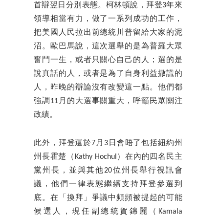
首辯翌日分別表態。柯林頓說，拜登3年來
領導相當有力，做了一系列成功的工作，
把美國人民拉出前總統川普留給大家的泥
沼。歐巴馬說，這次選舉的是為普羅大眾
奮鬥一生，或者只關心自己的人；選的是
說真話的人，或者是為了自身利益撒謊的
人，昨晚的辯論沒有改變這一點。他們都
強調11月的大選事關重大，呼籲民眾關注
政績。
此外，拜登還於7月3日會晤了包括紐約州
州長霍楚（Kathy Hochul）在內的四名民主
黨州長，並與其他20位州長舉行視訊會
議，他們一律表態繼續支持拜登參選到
底。在「換拜」爭議中頻頻被提起的可能
候選人，現任副總統賀錦麗（Kamala