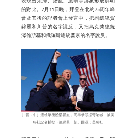
表現出呆滯、錯亂、脆弱等跡象形成鮮明
的對比。7月11日晚，拜登在北約75周年峰
會及其後的記者會上發言中，把副總統賀
錦麗和川普的名字說反，又把烏克蘭總統
澤倫斯基和俄羅斯總統普京的名字說反。
川普（中）遭槍擊後臉部冒血，高舉拳頭振臂吶喊，被美
聯社記者捕捉下這經典一刻。圖源：美聯社