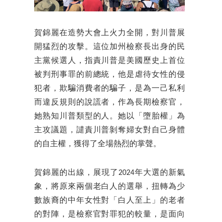
賀錦麗在造勢大會上火力全開，對川普展
開猛烈的攻擊。這位加州檢察長出身的民
主黨候選人，指責川普是美國歷史上首位
被判刑事罪的前總統，他是虐待女性的侵
犯者，欺騙消費者的騙子，是為一己私利
而違反規則的說謊者，作為長期檢察官，
她熟知川普類型的人。她以「墮胎權」為
主攻議題，譴責川普剝奪婦女對自己身體
的自主權，獲得了全場熱烈的掌聲。
賀錦麗的出線，展現了2024年大選的新氣
象，將原來兩個老白人的選舉，扭轉為少
數族裔的中年女性對「白人至上」的老者
的對陣，是檢察官對罪犯的較量，是面向