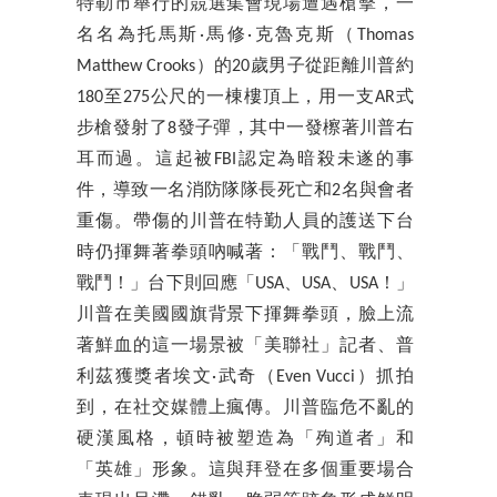
特勒市舉行的競選集會現場遭遇槍擊，一
名名為托馬斯·馬修·克魯克斯（Thomas
Matthew Crooks）的20歲男子從距離川普約
180至275公尺的一棟樓頂上，用一支AR式
步槍發射了8發子彈，其中一發檫著川普右
耳而過。這起被FBI認定為暗殺未遂的事
件，導致一名消防隊隊長死亡和2名與會者
重傷。帶傷的川普在特勤人員的護送下台
時仍揮舞著拳頭吶喊著：「戰鬥、戰鬥、
戰鬥！」台下則回應「USA、USA、USA！」
川普在美國國旗背景下揮舞拳頭，臉上流
著鮮血的這一場景被「美聯社」記者、普
利茲獲獎者埃文·武奇（Even Vucci）抓拍
到，在社交媒體上瘋傳。川普臨危不亂的
硬漢風格，頓時被塑造為「殉道者」和
「英雄」形象。這與拜登在多個重要場合