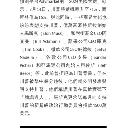
預測平台Polymarket的「2024美國大選」顯
示，7月14日，川普勝選概率升至71%，而
拜登僅為16%。與此同時，一些商界大佬也
紛紛表態支持川普，億萬富豪特斯拉創始
人馬斯克（Elon Musk）、和對衝基金CEO阿
克曼（Bill Ackman）、蘋果公司CEO庫克
（Tim Cook）、微軟公司CEO納德拉（Satya
Nadella）、谷歌公司CEO皮采（Sundar
Pichai）和亞馬遜公司創始人貝佐斯（Jeff
Bezos）等，此前曾拒絕為川普背書，但在
川普被擊中幾分鐘後，他們就公開發表聲
明支持川普，他們稱讚川普在真槍實彈下
「膽識過人」。馬斯克更承諾每月向支持
川普的新超級政治行動委員會捐款4500萬
美元。