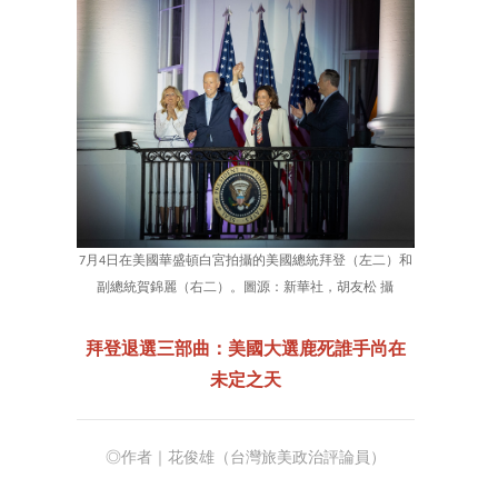
7月4日在美國華盛頓白宮拍攝的美國總統拜登（左二）和
副總統賀錦麗（右二）。圖源：新華社，胡友松 攝
拜登退選三部曲：美國大選鹿死誰手尚在
未定之天
◎作者｜花俊雄（台灣旅美政治評論員）