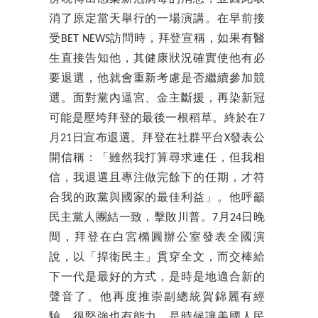
消了原定當天舉行的一場演講。在早前接
受BET NEWS訪問時，拜登宣稱，如果有醫
生直接告知他，其健康狀況確實使他有必
要退選，他就會重新考慮是否繼續參加競
選。面對黨內逼宮、金主斷援，再染新冠
可能是壓垮拜登的最後一根稻草。終於在7
月21日宣布退選。拜登在社群平台X發表公
開信稱：「雖然我打算尋求連任，但我相
信，我退選且專注做完餘下的任期，才符
合我的政黨與國家的最佳利益」。他呼籲
民主黨人團結一致，擊敗川普。7月24日晚
間，拜登在白宮橢圓辦公室發表全國演
說，以「捍衛民主」貫穿全文，而交棒給
下一代是最好的方式，是時是地適合新的
聲音了。他再度推崇副總統賀錦麗有經
驗、很堅強也有能力，是時候讓美國人民