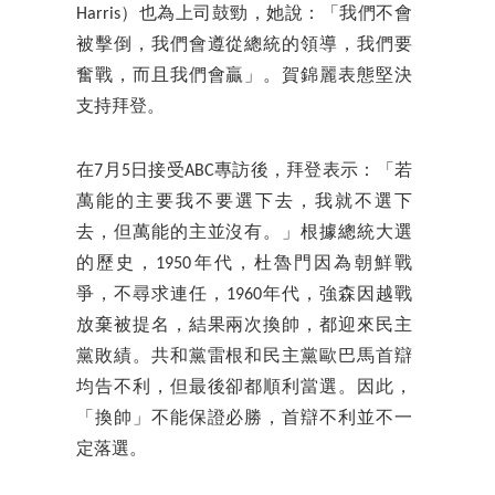
Harris）也為上司鼓勁，她說：「我們不會
被擊倒，我們會遵從總統的領導，我們要
奮戰，而且我們會贏」。賀錦麗表態堅決
支持拜登。
在7月5日接受ABC專訪後，拜登表示：「若
萬能的主要我不要選下去，我就不選下
去，但萬能的主並沒有。」根據總統大選
的歷史，1950年代，杜魯門因為朝鮮戰
爭，不尋求連任，1960年代，強森因越戰
放棄被提名，結果兩次換帥，都迎來民主
黨敗績。共和黨雷根和民主黨歐巴馬首辯
均告不利，但最後卻都順利當選。因此，
「換帥」不能保證必勝，首辯不利並不一
定落選。