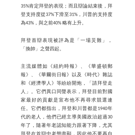
35%肯定拜登的表現；而且辯論結束後，拜
登支持度從37%下滑至31%，川普的支持度
為43%，與之前40% 略有上升。
拜登首辯表現被評為是「一場災難」，
「換帥」之聲四起。
主流媒體如《紐約時報》、《華盛頓郵
報》、《華爾街日報》以及《時代》雜誌
和《經濟學人》等紛紛開炮，「請拜登走
人」。它們異口同聲表示，拜登目前對國
家最好的貢獻是宣布他不再尋求競選連
任。它們都指出，拜登和川普都是1940年
代的老人，他們已經主導美國政治超過30
年了，隨著年老認知能力跟著下降，尤其
拜登在首辯中老態盡顯，因此他不要再自