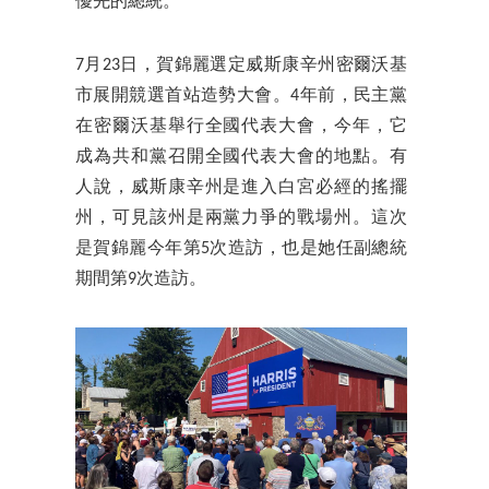
優先的總統。
7月23日，賀錦麗選定威斯康辛州密爾沃基
市展開競選首站造勢大會。4年前，民主黨
在密爾沃基舉行全國代表大會，今年，它
成為共和黨召開全國代表大會的地點。有
人說，威斯康辛州是進入白宮必經的搖擺
州，可見該州是兩黨力爭的戰場州。這次
是賀錦麗今年第5次造訪，也是她任副總統
期間第9次造訪。