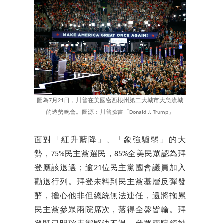
圖為7月21日，川普在美國密西根州第二大城市大急流城
的造勢晚會。圖源：川普臉書「Donald J. Trump」
面對「紅升藍降」、「象強驢弱」的大
勢，75%民主黨選民，85%全美民眾認為拜
登應該退選；逾21位民主黨國會議員加入
勸退行列。拜登未料到民主黨基層反彈發
酵，擔心他非但總統無法連任，還將拖累
民主黨參眾兩院席次，落得全盤皆輸。拜