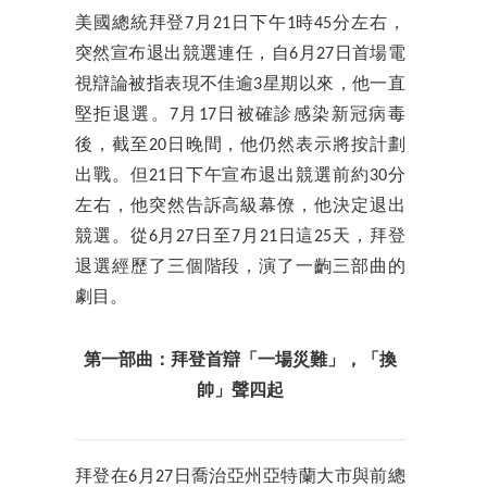
美國總統拜登7月21日下午1時45分左右，
突然宣布退出競選連任，自6月27日首場電
視辯論被指表現不佳逾3星期以來，他一直
堅拒退選。7月17日被確診感染新冠病毒
後，截至20日晚間，他仍然表示將按計劃
出戰。但21日下午宣布退出競選前約30分
左右，他突然告訴高級幕僚，他決定退出
競選。從6月27日至7月21日這25天，拜登
退選經歷了三個階段，演了一齣三部曲的
劇目。
第一部曲：拜登首辯「一場災難」，「換
帥」聲四起
拜登在6月27日喬治亞州亞特蘭大市與前總