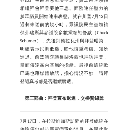
登既已明確表態堅決不退，參眾兩院領袖
相繼拜會拜登要他三思。面臨連任壓力的
參眾議員開始連串表態。就在川普7月13日
遇刺未遂前的幾小時，眾議院民主黨領袖
傑弗瑞斯與參議院多數黨領袖舒默（Chuck
Schumer），先後到德拉瓦州與拜登晤談，
明確表示民調低迷，盼他慎重考慮、知所
進退。前眾議院議長裴洛西也拜訪拜登，
當面傳達黨內基層的擔憂。最後前總統歐
巴馬也藉媒體放話，擔心情況不妙，請拜
登認真考慮是否繼續競選。
第三部曲：拜登宣布退選，交棒賀錦麗
7月17日，在拉斯維加斯訪問的拜登總統在
傍晚傳出感染新冠病毒的消息，並因此取