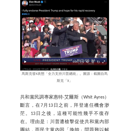
馬斯克發X表態「全力支持川普總統」。圖源：截圖自馬
斯克「X」
共和黨民調專家惠特·艾爾斯（Whit Ayres）
斷言，在7月13日之前，拜登連任機會渺
茫。13日之後，這種可能性幾乎不復存
在。理由是：川普遭槍擊促使共和黨內部
團結，而民主黨內因「換帥」問題難以解