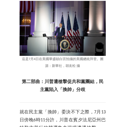
這是7月4日在美國華盛頓白宮拍攝的美國總統拜登。圖
源：新華社，胡友松 攝
第二部曲：川普遭槍擊促共和黨團結，民
主黨陷入「換帥」分歧
就在民主黨「換帥」委決不下之際，7月13
日傍晚6時11分許，川普在賓夕法尼亞州巴