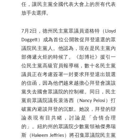
任，讓民主黨全國代表大會上的所有代表
放手去選擇。
7月2日，德州民主黨眾議員道格特（Lloyd
Doggett）成為首位公開敦促拜登退選的眾
議院民主黨人。他認為，現在是民主黨內
部傳遞火炬的時候了。《彭博社》援引一
位民主黨高級官員報導稱，數十名民主黨
議員正在考慮簽署一封要求拜登退出競選
的信函，因為他們越來越擔心拜登會讓該
黨失去國會眾議院的控制權。同日，民主
黨前眾議院議長裴洛西（Nancy Pelosi）打
破黨內避談拜登的沉默。她說，拜登的辯
論表現有目共睹，討論是「合情合理
的」。紐約州的眾議院少數黨領袖傑弗瑞
斯（Hakeem Jeffries）將召集眾議院民主黨